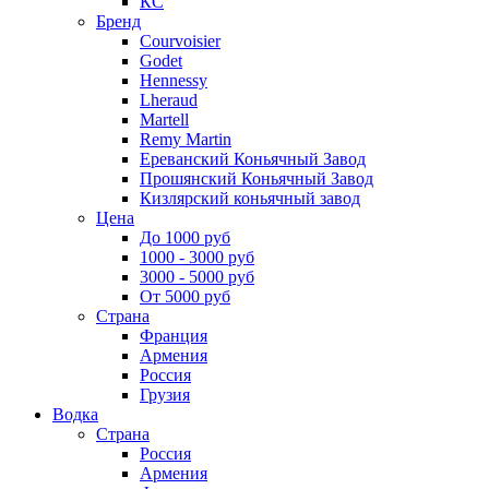
КС
Бренд
Courvoisier
Godet
Hennessy
Lheraud
Martell
Remy Martin
Ереванский Коньячный Завод
Прошянский Коньячный Завод
Кизлярский коньячный завод
Цена
До 1000 руб
1000 - 3000 руб
3000 - 5000 руб
От 5000 руб
Страна
Франция
Армения
Россия
Грузия
Водка
Страна
Россия
Армения