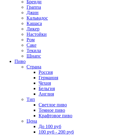
Бренди
Граппа
Джин
Кальвадос
Кашаса
Ликер
Настойки
Ром
Саке
Текила
Шнапс
Пиво
Страна
Россия
Германия
Чехия
Бельгия
Англия
Тип
Светлое пиво
Темное пиво
Крафтовое пиво
Цена
До 100 руб
100 руб - 200 руб