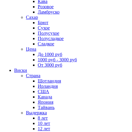
Кава
Розовое
Ламбруско
Сахар
Брют
Сухое
Полусухое
Полусладкое
Сладкое
Цена
До 1000 руб
1000 руб - 3000 руб
От 3000 руб
Виски
Страна
Шотландия
Ирландия
США
Канада
Япония
Тайвань
Выдержка
8 лет
10 лет
12 лет