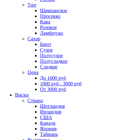
Тип
Шампанское
Просекко
Кава
Розовое
Ламбруско
Сахар
Брют
Сухое
Полусухое
Полусладкое
Сладкое
Цена
До 1000 руб
1000 руб - 3000 руб
От 3000 руб
Виски
Страна
Шотландия
Ирландия
США
Канада
Япония
Тайвань
Выдержка