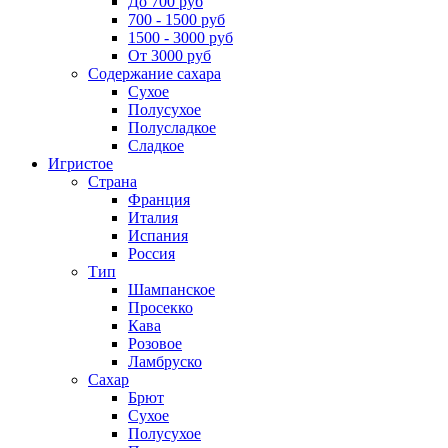
До 700 руб
700 - 1500 руб
1500 - 3000 руб
От 3000 руб
Содержание сахара
Сухое
Полусухое
Полусладкое
Сладкое
Игристое
Страна
Франция
Италия
Испания
Россия
Тип
Шампанское
Просекко
Кава
Розовое
Ламбруско
Сахар
Брют
Сухое
Полусухое