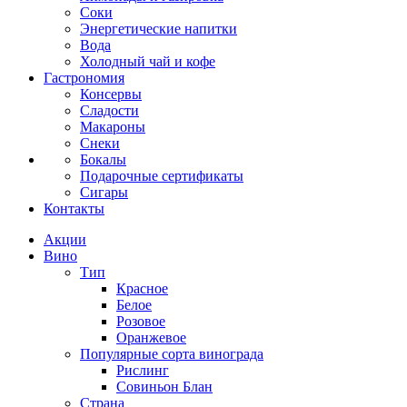
Соки
Энергетические напитки
Вода
Холодный чай и кофе
Гастрономия
Консервы
Сладости
Макароны
Снеки
Бокалы
Подарочные сертификаты
Сигары
Контакты
Акции
Вино
Тип
Красное
Белое
Розовое
Оранжевое
Популярные сорта винограда
Рислинг
Совиньон Блан
Страна