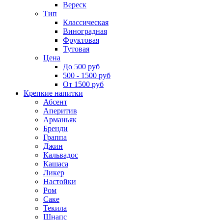
Вереск
Тип
Классическая
Виноградная
Фруктовая
Тутовая
Цена
До 500 руб
500 - 1500 руб
От 1500 руб
Крепкие напитки
Абсент
Аперитив
Арманьяк
Бренди
Граппа
Джин
Кальвадос
Кашаса
Ликер
Настойки
Ром
Саке
Текила
Шнапс