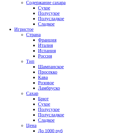
Содержание сахара
Сухое
Полусухое
Полусладкое
Сладкое
Игристое
Страна
Франция
Италия
Испания
Россия
Тип
Шампанское
Просекко
Кава
Розовое
Ламбруско
Сахар
Брют
Сухое
Полусухое
Полусладкое
Сладкое
Цена
До 1000 руб