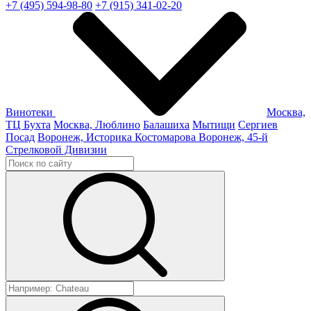
+7 (495) 594-98-80
+7 (915) 341-02-20
Винотеки
Москва,
ТЦ Бухта
Москва, Люблино
Балашиха
Мытищи
Сергиев
Посад
Воронеж, Историка Костомарова
Воронеж, 45-й
Стрелковой Дивизии