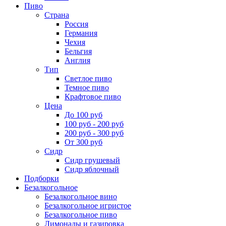
Пиво
Страна
Россия
Германия
Чехия
Бельгия
Англия
Тип
Светлое пиво
Темное пиво
Крафтовое пиво
Цена
До 100 руб
100 руб - 200 руб
200 руб - 300 руб
От 300 руб
Сидр
Сидр грушевый
Сидр яблочный
Подборки
Безалкогольное
Безалкогольное вино
Безалкогольное игристое
Безалкогольное пиво
Лимонады и газировка