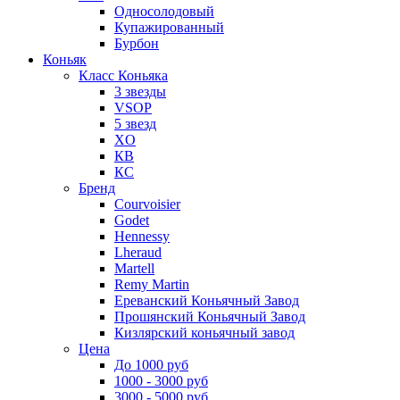
Односолодовый
Купажированный
Бурбон
Коньяк
Класс Коньяка
3 звезды
VSOP
5 звезд
XO
КВ
КС
Бренд
Courvoisier
Godet
Hennessy
Lheraud
Martell
Remy Martin
Ереванский Коньячный Завод
Прошянский Коньячный Завод
Кизлярский коньячный завод
Цена
До 1000 руб
1000 - 3000 руб
3000 - 5000 руб