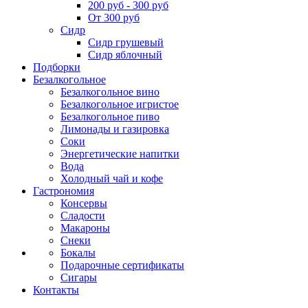
200 руб - 300 руб
От 300 руб
Сидр
Сидр грушевый
Сидр яблочный
Подборки
Безалкогольное
Безалкогольное вино
Безалкогольное игристое
Безалкогольное пиво
Лимонады и газировка
Соки
Энергетические напитки
Вода
Холодный чай и кофе
Гастрономия
Консервы
Сладости
Макароны
Снеки
Бокалы
Подарочные сертификаты
Сигары
Контакты