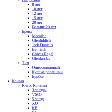
8 лет
10 лет
12 лет
15 лет
20 лет
Больше 20 лет
Бренд
Macallan
Glenfiddich
Jack Daniel's
Benriach
Chivas Regal
Glenfarclas
Тип
Односолодовый
Купажированный
Бурбон
Коньяк
Класс Коньяка
3 звезды
VSOP
5 звезд
XO
КВ