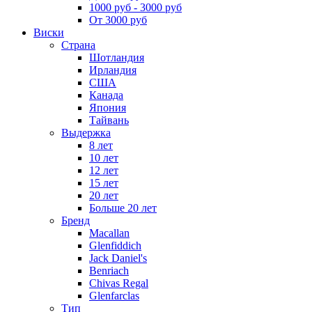
1000 руб - 3000 руб
От 3000 руб
Виски
Страна
Шотландия
Ирландия
США
Канада
Япония
Тайвань
Выдержка
8 лет
10 лет
12 лет
15 лет
20 лет
Больше 20 лет
Бренд
Macallan
Glenfiddich
Jack Daniel's
Benriach
Chivas Regal
Glenfarclas
Тип