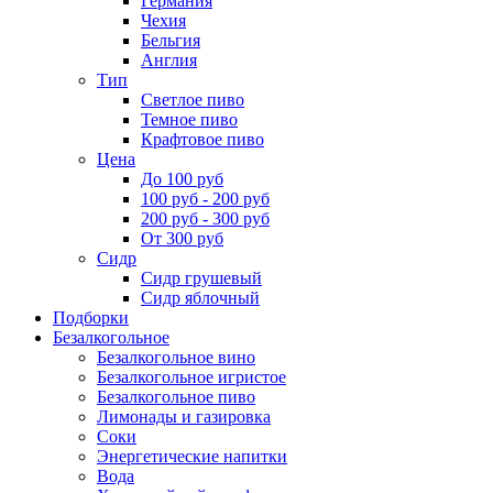
Германия
Чехия
Бельгия
Англия
Тип
Светлое пиво
Темное пиво
Крафтовое пиво
Цена
До 100 руб
100 руб - 200 руб
200 руб - 300 руб
От 300 руб
Сидр
Сидр грушевый
Сидр яблочный
Подборки
Безалкогольное
Безалкогольное вино
Безалкогольное игристое
Безалкогольное пиво
Лимонады и газировка
Соки
Энергетические напитки
Вода