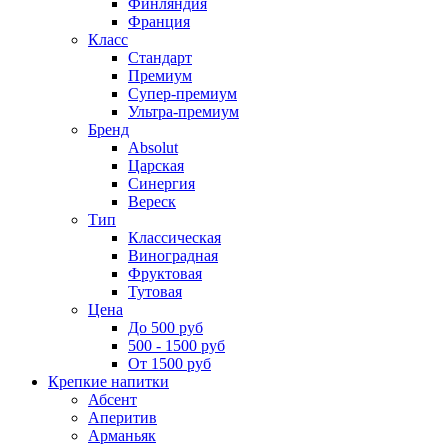
Финляндия
Франция
Класс
Стандарт
Премиум
Супер-премиум
Ультра-премиум
Бренд
Absolut
Царская
Синергия
Вереск
Тип
Классическая
Виноградная
Фруктовая
Тутовая
Цена
До 500 руб
500 - 1500 руб
От 1500 руб
Крепкие напитки
Абсент
Аперитив
Арманьяк