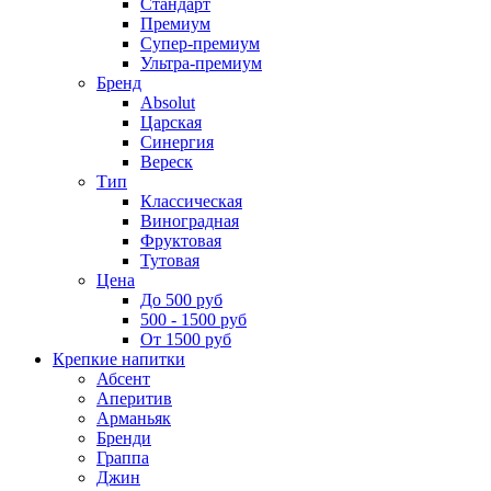
Стандарт
Премиум
Супер-премиум
Ультра-премиум
Бренд
Absolut
Царская
Синергия
Вереск
Тип
Классическая
Виноградная
Фруктовая
Тутовая
Цена
До 500 руб
500 - 1500 руб
От 1500 руб
Крепкие напитки
Абсент
Аперитив
Арманьяк
Бренди
Граппа
Джин