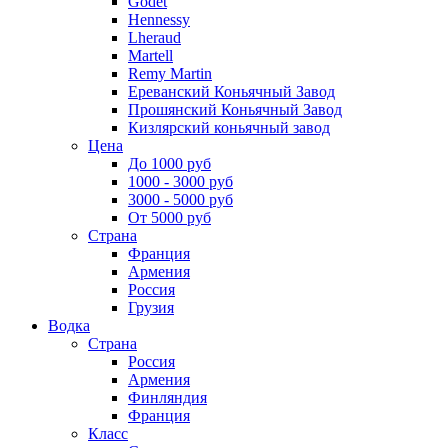
Godet
Hennessy
Lheraud
Martell
Remy Martin
Ереванский Коньячный Завод
Прошянский Коньячный Завод
Кизлярский коньячный завод
Цена
До 1000 руб
1000 - 3000 руб
3000 - 5000 руб
От 5000 руб
Страна
Франция
Армения
Россия
Грузия
Водка
Страна
Россия
Армения
Финляндия
Франция
Класс