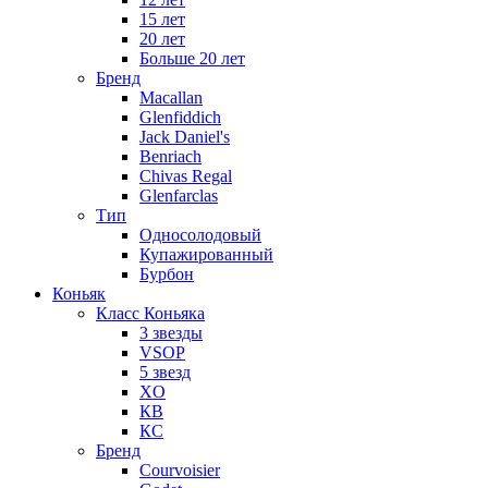
15 лет
20 лет
Больше 20 лет
Бренд
Macallan
Glenfiddich
Jack Daniel's
Benriach
Chivas Regal
Glenfarclas
Тип
Односолодовый
Купажированный
Бурбон
Коньяк
Класс Коньяка
3 звезды
VSOP
5 звезд
XO
КВ
КС
Бренд
Courvoisier