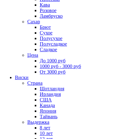
Кава
Розовое
Ламбруско
Сахар
Брют
Сухое
Полусухое
Полусладкое
Сладкое
Цена
До 1000 руб
1000 руб - 3000 руб
От 3000 руб
Виски
Страна
Шотландия
Ирландия
США
Канада
Япония
Тайвань
Выдержка
8 лет
10 лет
12 лет