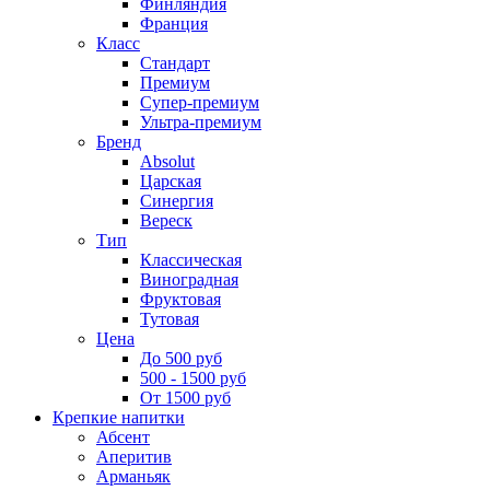
Финляндия
Франция
Класс
Стандарт
Премиум
Супер-премиум
Ультра-премиум
Бренд
Absolut
Царская
Синергия
Вереск
Тип
Классическая
Виноградная
Фруктовая
Тутовая
Цена
До 500 руб
500 - 1500 руб
От 1500 руб
Крепкие напитки
Абсент
Аперитив
Арманьяк