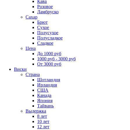
Кава
Розовое
Ламбруско
Сахар
Брют
Сухое
Полусухое
Полусладкое
Сладкое
Цена
До 1000 руб
1000 руб - 3000 руб
От 3000 руб
Виски
Страна
Шотландия
Ирландия
США
Канада
Япония
Тайвань
Выдержка
8 лет
10 лет
12 лет