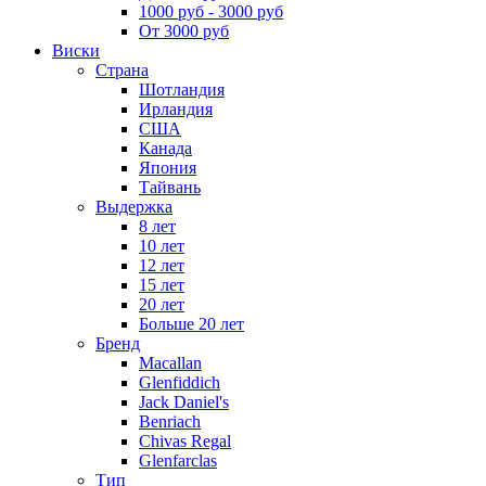
1000 руб - 3000 руб
От 3000 руб
Виски
Страна
Шотландия
Ирландия
США
Канада
Япония
Тайвань
Выдержка
8 лет
10 лет
12 лет
15 лет
20 лет
Больше 20 лет
Бренд
Macallan
Glenfiddich
Jack Daniel's
Benriach
Chivas Regal
Glenfarclas
Тип