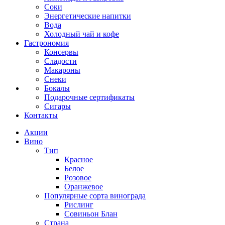
Соки
Энергетические напитки
Вода
Холодный чай и кофе
Гастрономия
Консервы
Сладости
Макароны
Снеки
Бокалы
Подарочные сертификаты
Сигары
Контакты
Акции
Вино
Тип
Красное
Белое
Розовое
Оранжевое
Популярные сорта винограда
Рислинг
Совиньон Блан
Страна