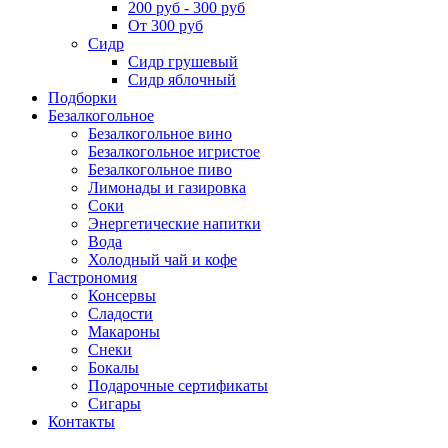
200 руб - 300 руб
От 300 руб
Сидр
Сидр грушевый
Сидр яблочный
Подборки
Безалкогольное
Безалкогольное вино
Безалкогольное игристое
Безалкогольное пиво
Лимонады и газировка
Соки
Энергетические напитки
Вода
Холодный чай и кофе
Гастрономия
Консервы
Сладости
Макароны
Снеки
Бокалы
Подарочные сертификаты
Сигары
Контакты