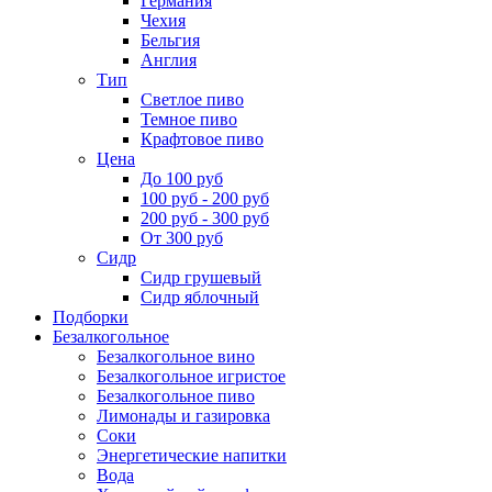
Германия
Чехия
Бельгия
Англия
Тип
Светлое пиво
Темное пиво
Крафтовое пиво
Цена
До 100 руб
100 руб - 200 руб
200 руб - 300 руб
От 300 руб
Сидр
Сидр грушевый
Сидр яблочный
Подборки
Безалкогольное
Безалкогольное вино
Безалкогольное игристое
Безалкогольное пиво
Лимонады и газировка
Соки
Энергетические напитки
Вода