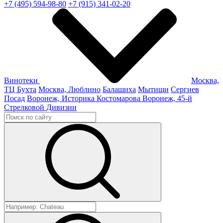
+7 (495) 594-98-80
+7 (915) 341-02-20
Винотеки
Москва,
ТЦ Бухта
Москва, Люблино
Балашиха
Мытищи
Сергиев
Посад
Воронеж, Историка Костомарова
Воронеж, 45-й
Стрелковой Дивизии