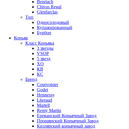
Benriach
Chivas Regal
Glenfarclas
Тип
Односолодовый
Купажированный
Бурбон
Коньяк
Класс Коньяка
3 звезды
VSOP
5 звезд
XO
КВ
КС
Бренд
Courvoisier
Godet
Hennessy
Lheraud
Martell
Remy Martin
Ереванский Коньячный Завод
Прошянский Коньячный Завод
Кизлярский коньячный завод