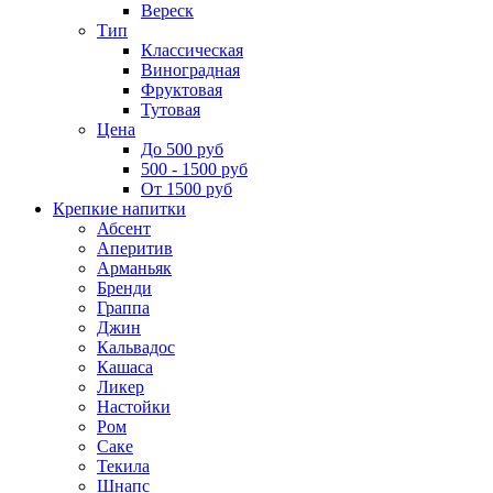
Вереск
Тип
Классическая
Виноградная
Фруктовая
Тутовая
Цена
До 500 руб
500 - 1500 руб
От 1500 руб
Крепкие напитки
Абсент
Аперитив
Арманьяк
Бренди
Граппа
Джин
Кальвадос
Кашаса
Ликер
Настойки
Ром
Саке
Текила
Шнапс