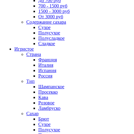
До 700 руб
700 - 1500 руб
1500 - 3000 руб
От 3000 руб
Содержание сахара
Сухое
Полусухое
Полусладкое
Сладкое
Игристое
Страна
Франция
Италия
Испания
Россия
Тип
Шампанское
Просекко
Кава
Розовое
Ламбруско
Сахар
Брют
Сухое
Полусухое