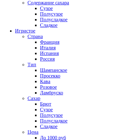
Содержание сахара
Сухое
Полусухое
Полусладкое
Сладкое
Игристое
Страна
Франция
Италия
Испания
Россия
Тип
Шампанское
Просекко
Кава
Розовое
Ламбруско
Сахар
Брют
Сухое
Полусухое
Полусладкое
Сладкое
Цена
До 1000 руб