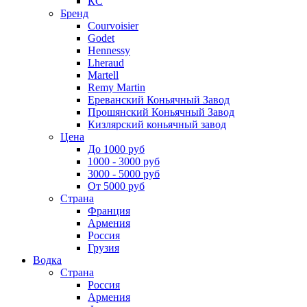
КС
Бренд
Courvoisier
Godet
Hennessy
Lheraud
Martell
Remy Martin
Ереванский Коньячный Завод
Прошянский Коньячный Завод
Кизлярский коньячный завод
Цена
До 1000 руб
1000 - 3000 руб
3000 - 5000 руб
От 5000 руб
Страна
Франция
Армения
Россия
Грузия
Водка
Страна
Россия
Армения