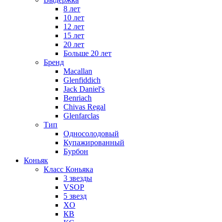
8 лет
10 лет
12 лет
15 лет
20 лет
Больше 20 лет
Бренд
Macallan
Glenfiddich
Jack Daniel's
Benriach
Chivas Regal
Glenfarclas
Тип
Односолодовый
Купажированный
Бурбон
Коньяк
Класс Коньяка
3 звезды
VSOP
5 звезд
XO
КВ