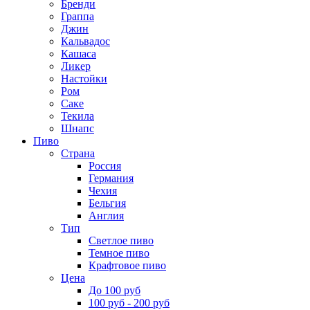
Бренди
Граппа
Джин
Кальвадос
Кашаса
Ликер
Настойки
Ром
Саке
Текила
Шнапс
Пиво
Страна
Россия
Германия
Чехия
Бельгия
Англия
Тип
Светлое пиво
Темное пиво
Крафтовое пиво
Цена
До 100 руб
100 руб - 200 руб