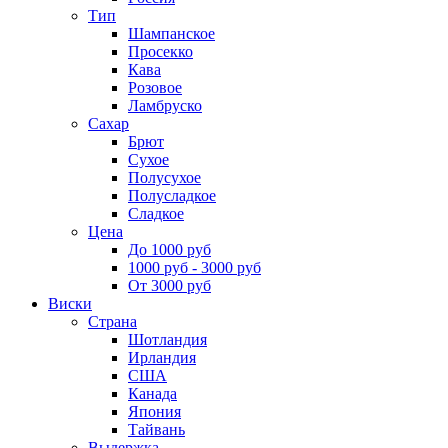
Тип
Шампанское
Просекко
Кава
Розовое
Ламбруско
Сахар
Брют
Сухое
Полусухое
Полусладкое
Сладкое
Цена
До 1000 руб
1000 руб - 3000 руб
От 3000 руб
Виски
Страна
Шотландия
Ирландия
США
Канада
Япония
Тайвань
Выдержка