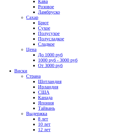
Кава
Розовое
Ламбруско
Сахар
Брют
Сухое
Полусухое
Полусладкое
Сладкое
Цена
До 1000 руб
1000 руб - 3000 руб
От 3000 руб
Виски
Страна
Шотландия
Ирландия
США
Канада
Япония
Тайвань
Выдержка
8 лет
10 лет
12 лет