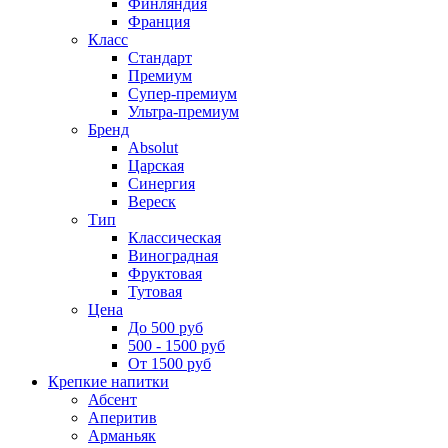
Финляндия
Франция
Класс
Стандарт
Премиум
Супер-премиум
Ультра-премиум
Бренд
Absolut
Царская
Синергия
Вереск
Тип
Классическая
Виноградная
Фруктовая
Тутовая
Цена
До 500 руб
500 - 1500 руб
От 1500 руб
Крепкие напитки
Абсент
Аперитив
Арманьяк