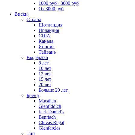
1000 руб - 3000 руб
От 3000 руб
Виски
Страна
Шотландия
Ирландия
США
Канада
Япония
Тайвань
Выдержка
8 лет
10 лет
12 лет
15 лет
20 лет
Больше 20 лет
Бренд
Macallan
Glenfiddich
Jack Daniel's
Benriach
Chivas Regal
Glenfarclas
Тип