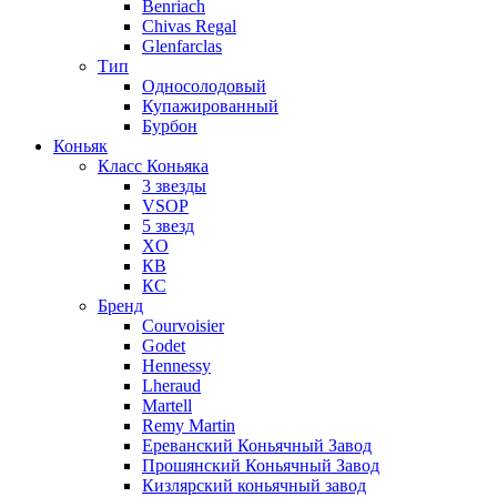
Benriach
Chivas Regal
Glenfarclas
Тип
Односолодовый
Купажированный
Бурбон
Коньяк
Класс Коньяка
3 звезды
VSOP
5 звезд
XO
КВ
КС
Бренд
Courvoisier
Godet
Hennessy
Lheraud
Martell
Remy Martin
Ереванский Коньячный Завод
Прошянский Коньячный Завод
Кизлярский коньячный завод