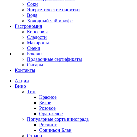
Соки
Энергетические напитки
Вода
Холодный чай и кофе
Гастрономия
Консервы
Сладости
Макароны
Снеки
Бокалы
Подарочные сертификаты
Сигары
Контакты
Акции
Вино
Тип
Красное
Белое
Розовое
Оранжевое
Популярные сорта винограда
Рислинг
Совиньон Блан
Страна