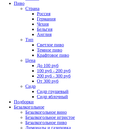
Пиво
Страна
Россия
Германия
Чехия
Бельгия
Англия
Тип
Светлое пиво
Темное пиво
Крафтовое пиво
Цена
До 100 руб
100 руб - 200 руб
200 руб - 300 руб
От 300 руб
Сидр
Сидр грушевый
Сидр яблочный
Подборки
Безалкогольное
Безалкогольное вино
Безалкогольное игристое
Безалкогольное пиво
Лимонады и газировка