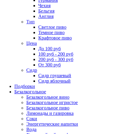
Германия
Чехия
Бельгия
Англия
Тип
Светлое пиво
Темное пиво
Крафтовое пиво
Цена
До 100 руб
100 руб - 200 руб
200 руб - 300 руб
От 300 руб
Сидр
Сидр грушевый
Сидр яблочный
Подборки
Безалкогольное
Безалкогольное вино
Безалкогольное игристое
Безалкогольное пиво
Лимонады и газировка
Соки
Энергетические напитки
Вода