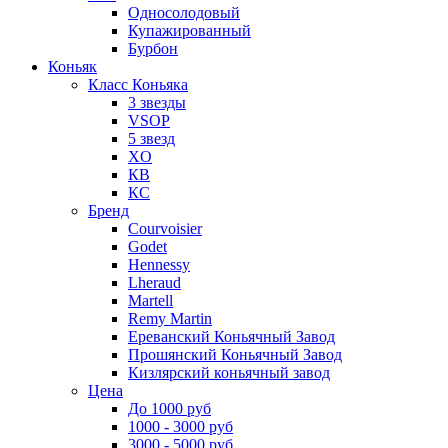
Односолодовый
Купажированный
Бурбон
Коньяк
Класс Коньяка
3 звезды
VSOP
5 звезд
XO
КВ
КС
Бренд
Courvoisier
Godet
Hennessy
Lheraud
Martell
Remy Martin
Ереванский Коньячный Завод
Прошянский Коньячный Завод
Кизлярский коньячный завод
Цена
До 1000 руб
1000 - 3000 руб
3000 - 5000 руб