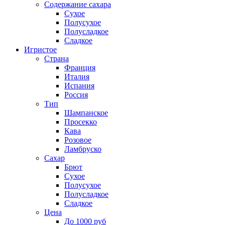
Содержание сахара
Сухое
Полусухое
Полусладкое
Сладкое
Игристое
Страна
Франция
Италия
Испания
Россия
Тип
Шампанское
Просекко
Кава
Розовое
Ламбруско
Сахар
Брют
Сухое
Полусухое
Полусладкое
Сладкое
Цена
До 1000 руб