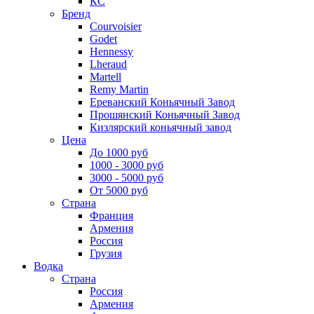
КС
Бренд
Courvoisier
Godet
Hennessy
Lheraud
Martell
Remy Martin
Ереванский Коньячный Завод
Прошянский Коньячный Завод
Кизлярский коньячный завод
Цена
До 1000 руб
1000 - 3000 руб
3000 - 5000 руб
От 5000 руб
Страна
Франция
Армения
Россия
Грузия
Водка
Страна
Россия
Армения