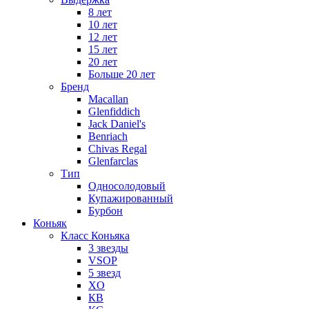
8 лет
10 лет
12 лет
15 лет
20 лет
Больше 20 лет
Бренд
Macallan
Glenfiddich
Jack Daniel's
Benriach
Chivas Regal
Glenfarclas
Тип
Односолодовый
Купажированный
Бурбон
Коньяк
Класс Коньяка
3 звезды
VSOP
5 звезд
XO
КВ