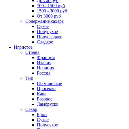
До 700 руб
700 - 1500 руб
1500 - 3000 руб
От 3000 руб
Содержание сахара
Сухое
Полусухое
Полусладкое
Сладкое
Игристое
Страна
Франция
Италия
Испания
Россия
Тип
Шампанское
Просекко
Кава
Розовое
Ламбруско
Сахар
Брют
Сухое
Полусухое