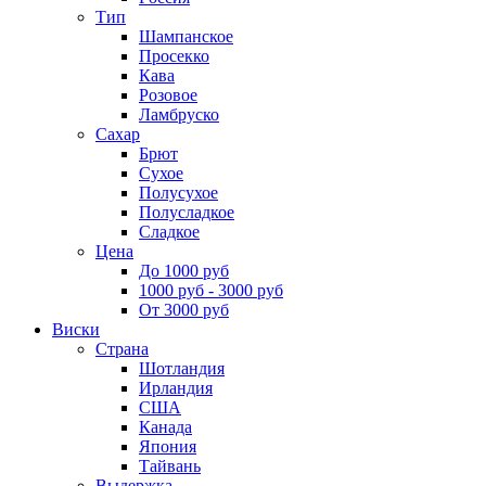
Тип
Шампанское
Просекко
Кава
Розовое
Ламбруско
Сахар
Брют
Сухое
Полусухое
Полусладкое
Сладкое
Цена
До 1000 руб
1000 руб - 3000 руб
От 3000 руб
Виски
Страна
Шотландия
Ирландия
США
Канада
Япония
Тайвань
Выдержка