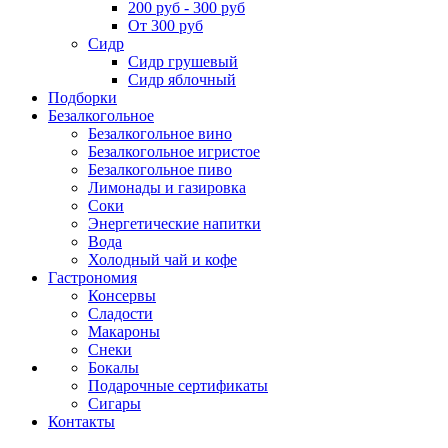
200 руб - 300 руб
От 300 руб
Сидр
Сидр грушевый
Сидр яблочный
Подборки
Безалкогольное
Безалкогольное вино
Безалкогольное игристое
Безалкогольное пиво
Лимонады и газировка
Соки
Энергетические напитки
Вода
Холодный чай и кофе
Гастрономия
Консервы
Сладости
Макароны
Снеки
Бокалы
Подарочные сертификаты
Сигары
Контакты