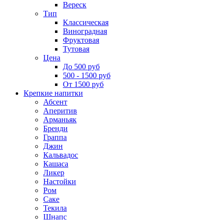
Вереск
Тип
Классическая
Виноградная
Фруктовая
Тутовая
Цена
До 500 руб
500 - 1500 руб
От 1500 руб
Крепкие напитки
Абсент
Аперитив
Арманьяк
Бренди
Граппа
Джин
Кальвадос
Кашаса
Ликер
Настойки
Ром
Саке
Текила
Шнапс