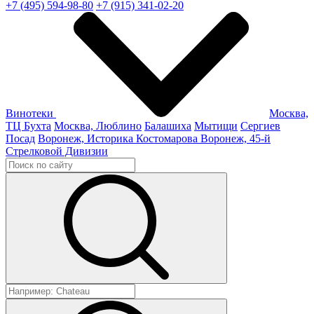
+7 (495) 594-98-80
+7 (915) 341-02-20
Винотеки
Москва,
ТЦ Бухта
Москва, Люблино
Балашиха
Мытищи
Сергиев
Посад
Воронеж, Историка Костомарова
Воронеж, 45-й
Стрелковой Дивизии