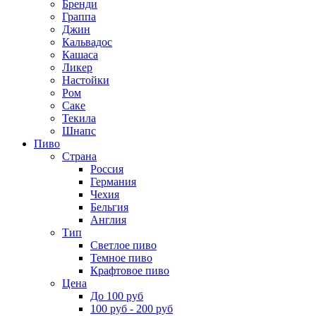
Бренди
Граппа
Джин
Кальвадос
Кашаса
Ликер
Настойки
Ром
Саке
Текила
Шнапс
Пиво
Страна
Россия
Германия
Чехия
Бельгия
Англия
Тип
Светлое пиво
Темное пиво
Крафтовое пиво
Цена
До 100 руб
100 руб - 200 руб