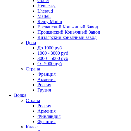
Godet
Hennessy
Lheraud
Martell
Remy Martin
Ереванский Коньячный Завод
Прошянский Коньячный Завод
Кизлярский коньячный завод
Цена
До 1000 руб
1000 - 3000 руб
3000 - 5000 руб
От 5000 руб
Страна
Франция
Армения
Россия
Грузия
Водка
Страна
Россия
Армения
Финляндия
Франция
Класс