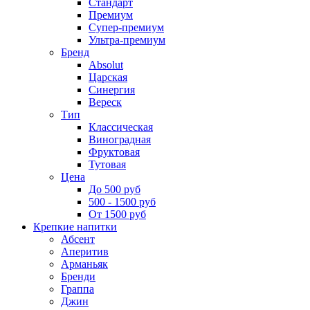
Стандарт
Премиум
Супер-премиум
Ультра-премиум
Бренд
Absolut
Царская
Синергия
Вереск
Тип
Классическая
Виноградная
Фруктовая
Тутовая
Цена
До 500 руб
500 - 1500 руб
От 1500 руб
Крепкие напитки
Абсент
Аперитив
Арманьяк
Бренди
Граппа
Джин