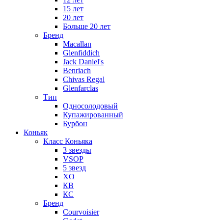
15 лет
20 лет
Больше 20 лет
Бренд
Macallan
Glenfiddich
Jack Daniel's
Benriach
Chivas Regal
Glenfarclas
Тип
Односолодовый
Купажированный
Бурбон
Коньяк
Класс Коньяка
3 звезды
VSOP
5 звезд
XO
КВ
КС
Бренд
Courvoisier