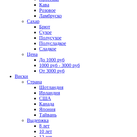
Кава
Розовое
Ламбруско
Сахар
Брют
Сухое
Полусухое
Полусладкое
Сладкое
Цена
До 1000 руб
1000 руб - 3000 руб
От 3000 руб
Виски
Страна
Шотландия
Ирландия
США
Канада
Япония
Тайвань
Выдержка
8 лет
10 лет
12 лет