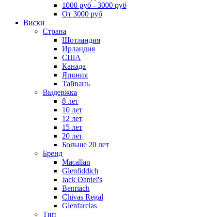
1000 руб - 3000 руб
От 3000 руб
Виски
Страна
Шотландия
Ирландия
США
Канада
Япония
Тайвань
Выдержка
8 лет
10 лет
12 лет
15 лет
20 лет
Больше 20 лет
Бренд
Macallan
Glenfiddich
Jack Daniel's
Benriach
Chivas Regal
Glenfarclas
Тип