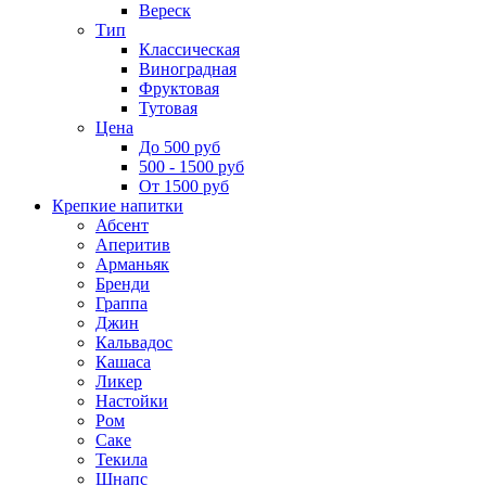
Вереск
Тип
Классическая
Виноградная
Фруктовая
Тутовая
Цена
До 500 руб
500 - 1500 руб
От 1500 руб
Крепкие напитки
Абсент
Аперитив
Арманьяк
Бренди
Граппа
Джин
Кальвадос
Кашаса
Ликер
Настойки
Ром
Саке
Текила
Шнапс