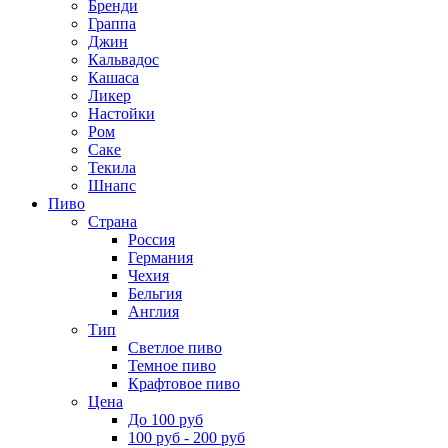
Бренди
Граппа
Джин
Кальвадос
Кашаса
Ликер
Настойки
Ром
Саке
Текила
Шнапс
Пиво
Страна
Россия
Германия
Чехия
Бельгия
Англия
Тип
Светлое пиво
Темное пиво
Крафтовое пиво
Цена
До 100 руб
100 руб - 200 руб