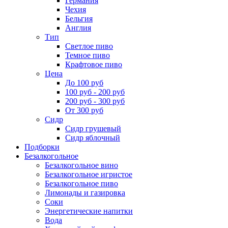
Германия
Чехия
Бельгия
Англия
Тип
Светлое пиво
Темное пиво
Крафтовое пиво
Цена
До 100 руб
100 руб - 200 руб
200 руб - 300 руб
От 300 руб
Сидр
Сидр грушевый
Сидр яблочный
Подборки
Безалкогольное
Безалкогольное вино
Безалкогольное игристое
Безалкогольное пиво
Лимонады и газировка
Соки
Энергетические напитки
Вода