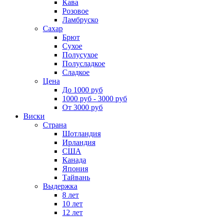
Кава
Розовое
Ламбруско
Сахар
Брют
Сухое
Полусухое
Полусладкое
Сладкое
Цена
До 1000 руб
1000 руб - 3000 руб
От 3000 руб
Виски
Страна
Шотландия
Ирландия
США
Канада
Япония
Тайвань
Выдержка
8 лет
10 лет
12 лет