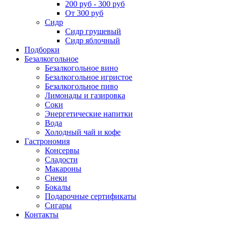
200 руб - 300 руб
От 300 руб
Сидр
Сидр грушевый
Сидр яблочный
Подборки
Безалкогольное
Безалкогольное вино
Безалкогольное игристое
Безалкогольное пиво
Лимонады и газировка
Соки
Энергетические напитки
Вода
Холодный чай и кофе
Гастрономия
Консервы
Сладости
Макароны
Снеки
Бокалы
Подарочные сертификаты
Сигары
Контакты