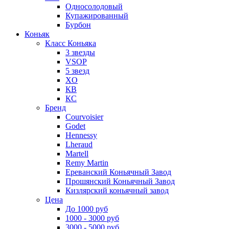
Односолодовый
Купажированный
Бурбон
Коньяк
Класс Коньяка
3 звезды
VSOP
5 звезд
XO
КВ
КС
Бренд
Courvoisier
Godet
Hennessy
Lheraud
Martell
Remy Martin
Ереванский Коньячный Завод
Прошянский Коньячный Завод
Кизлярский коньячный завод
Цена
До 1000 руб
1000 - 3000 руб
3000 - 5000 руб