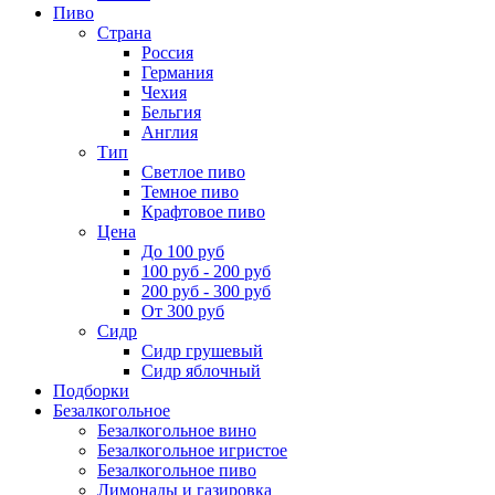
Пиво
Страна
Россия
Германия
Чехия
Бельгия
Англия
Тип
Светлое пиво
Темное пиво
Крафтовое пиво
Цена
До 100 руб
100 руб - 200 руб
200 руб - 300 руб
От 300 руб
Сидр
Сидр грушевый
Сидр яблочный
Подборки
Безалкогольное
Безалкогольное вино
Безалкогольное игристое
Безалкогольное пиво
Лимонады и газировка