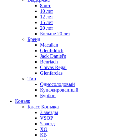
8 лет
10 лет
12 лет
15 лет
20 лет
Больше 20 лет
Бренд
Macallan
Glenfiddich
Jack Daniel's
Benriach
Chivas Regal
Glenfarclas
Тип
Односолодовый
Купажированный
Бурбон
Коньяк
Класс Коньяка
3 звезды
VSOP
5 звезд
XO
КВ