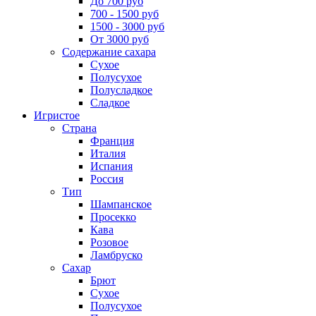
До 700 руб
700 - 1500 руб
1500 - 3000 руб
От 3000 руб
Содержание сахара
Сухое
Полусухое
Полусладкое
Сладкое
Игристое
Страна
Франция
Италия
Испания
Россия
Тип
Шампанское
Просекко
Кава
Розовое
Ламбруско
Сахар
Брют
Сухое
Полусухое