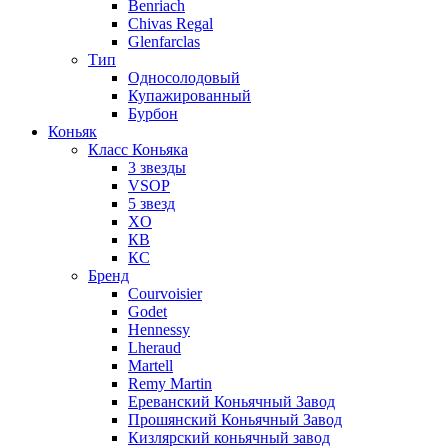
Benriach
Chivas Regal
Glenfarclas
Тип
Односолодовый
Купажированный
Бурбон
Коньяк
Класс Коньяка
3 звезды
VSOP
5 звезд
XO
КВ
КС
Бренд
Courvoisier
Godet
Hennessy
Lheraud
Martell
Remy Martin
Ереванский Коньячный Завод
Прошянский Коньячный Завод
Кизлярский коньячный завод