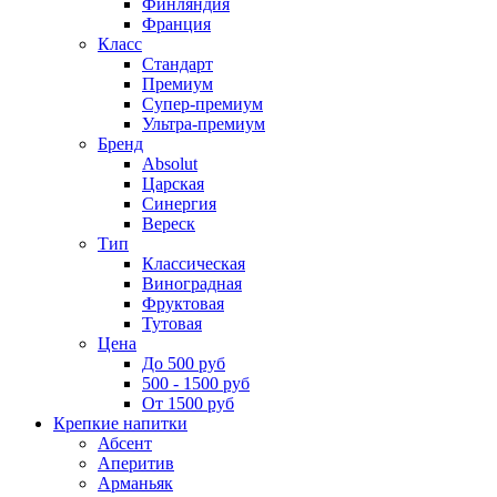
Финляндия
Франция
Класс
Стандарт
Премиум
Супер-премиум
Ультра-премиум
Бренд
Absolut
Царская
Синергия
Вереск
Тип
Классическая
Виноградная
Фруктовая
Тутовая
Цена
До 500 руб
500 - 1500 руб
От 1500 руб
Крепкие напитки
Абсент
Аперитив
Арманьяк