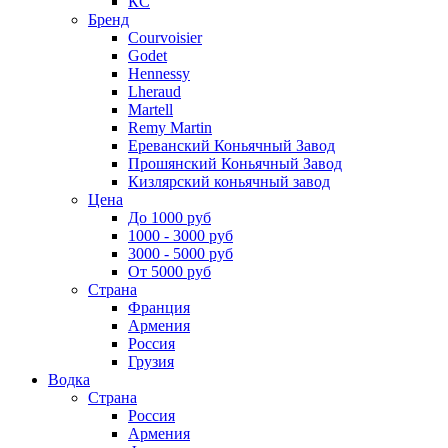
КС
Бренд
Courvoisier
Godet
Hennessy
Lheraud
Martell
Remy Martin
Ереванский Коньячный Завод
Прошянский Коньячный Завод
Кизлярский коньячный завод
Цена
До 1000 руб
1000 - 3000 руб
3000 - 5000 руб
От 5000 руб
Страна
Франция
Армения
Россия
Грузия
Водка
Страна
Россия
Армения