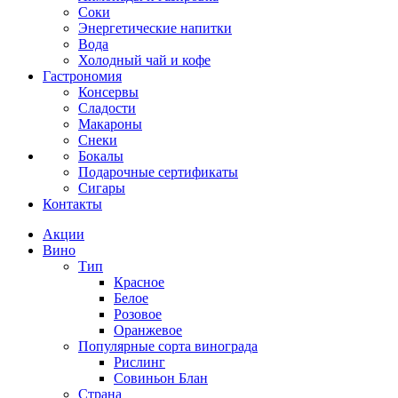
Соки
Энергетические напитки
Вода
Холодный чай и кофе
Гастрономия
Консервы
Сладости
Макароны
Снеки
Бокалы
Подарочные сертификаты
Сигары
Контакты
Акции
Вино
Тип
Красное
Белое
Розовое
Оранжевое
Популярные сорта винограда
Рислинг
Совиньон Блан
Страна