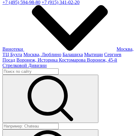
+7 (495) 594-98-80
+7 (915) 341-02-20
Винотеки
Москва,
ТЦ Бухта
Москва, Люблино
Балашиха
Мытищи
Сергиев
Посад
Воронеж, Историка Костомарова
Воронеж, 45-й
Стрелковой Дивизии