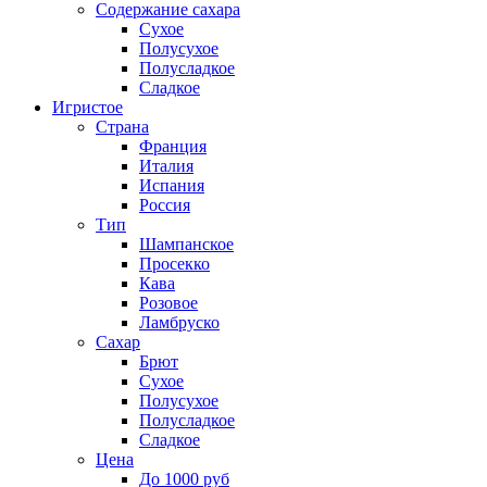
Содержание сахара
Сухое
Полусухое
Полусладкое
Сладкое
Игристое
Страна
Франция
Италия
Испания
Россия
Тип
Шампанское
Просекко
Кава
Розовое
Ламбруско
Сахар
Брют
Сухое
Полусухое
Полусладкое
Сладкое
Цена
До 1000 руб