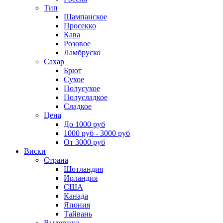
Тип
Шампанское
Просекко
Кава
Розовое
Ламбруско
Сахар
Брют
Сухое
Полусухое
Полусладкое
Сладкое
Цена
До 1000 руб
1000 руб - 3000 руб
От 3000 руб
Виски
Страна
Шотландия
Ирландия
США
Канада
Япония
Тайвань
Выдержка