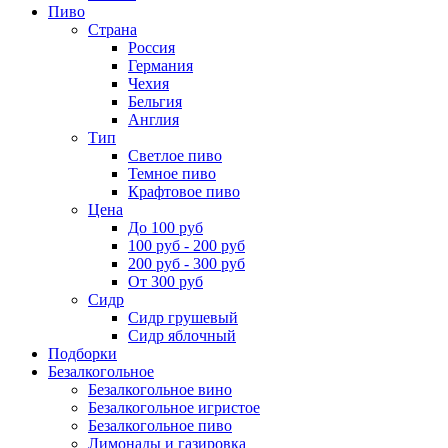
Пиво
Страна
Россия
Германия
Чехия
Бельгия
Англия
Тип
Светлое пиво
Темное пиво
Крафтовое пиво
Цена
До 100 руб
100 руб - 200 руб
200 руб - 300 руб
От 300 руб
Сидр
Сидр грушевый
Сидр яблочный
Подборки
Безалкогольное
Безалкогольное вино
Безалкогольное игристое
Безалкогольное пиво
Лимонады и газировка