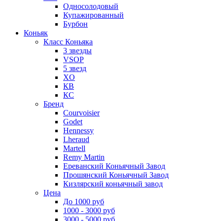
Односолодовый
Купажированный
Бурбон
Коньяк
Класс Коньяка
3 звезды
VSOP
5 звезд
XO
КВ
КС
Бренд
Courvoisier
Godet
Hennessy
Lheraud
Martell
Remy Martin
Ереванский Коньячный Завод
Прошянский Коньячный Завод
Кизлярский коньячный завод
Цена
До 1000 руб
1000 - 3000 руб
3000 - 5000 руб