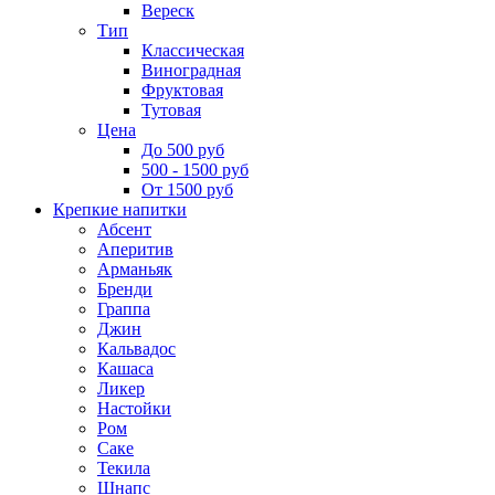
Вереск
Тип
Классическая
Виноградная
Фруктовая
Тутовая
Цена
До 500 руб
500 - 1500 руб
От 1500 руб
Крепкие напитки
Абсент
Аперитив
Арманьяк
Бренди
Граппа
Джин
Кальвадос
Кашаса
Ликер
Настойки
Ром
Саке
Текила
Шнапс