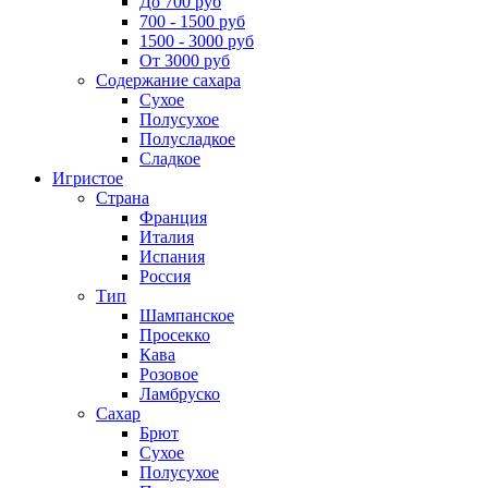
До 700 руб
700 - 1500 руб
1500 - 3000 руб
От 3000 руб
Содержание сахара
Сухое
Полусухое
Полусладкое
Сладкое
Игристое
Страна
Франция
Италия
Испания
Россия
Тип
Шампанское
Просекко
Кава
Розовое
Ламбруско
Сахар
Брют
Сухое
Полусухое