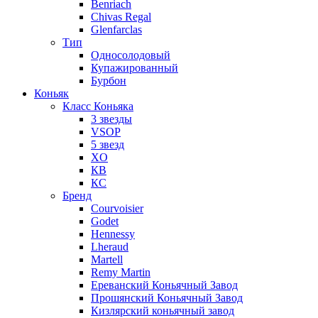
Benriach
Chivas Regal
Glenfarclas
Тип
Односолодовый
Купажированный
Бурбон
Коньяк
Класс Коньяка
3 звезды
VSOP
5 звезд
XO
КВ
КС
Бренд
Courvoisier
Godet
Hennessy
Lheraud
Martell
Remy Martin
Ереванский Коньячный Завод
Прошянский Коньячный Завод
Кизлярский коньячный завод