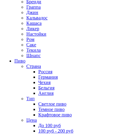
Бренди
Граппа
Джин
Кальвадос
Кашаса
Ликер
Настойки
Ром
Саке
Текила
Шнапс
Пиво
Страна
Россия
Германия
Чехия
Бельгия
Англия
Тип
Светлое пиво
Темное пиво
Крафтовое пиво
Цена
До 100 руб
100 руб - 200 руб