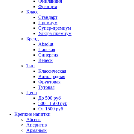
Финляндия
Франция
Класс
Стандарт
Премиум
Супер-премиум
Ультра-премиум
Бренд
Absolut
Царская
Синергия
Вереск
Тип
Классическая
Виноградная
Фруктовая
Тутовая
Цена
До 500 руб
500 - 1500 руб
От 1500 руб
Крепкие напитки
Абсент
Аперитив
Арманьяк