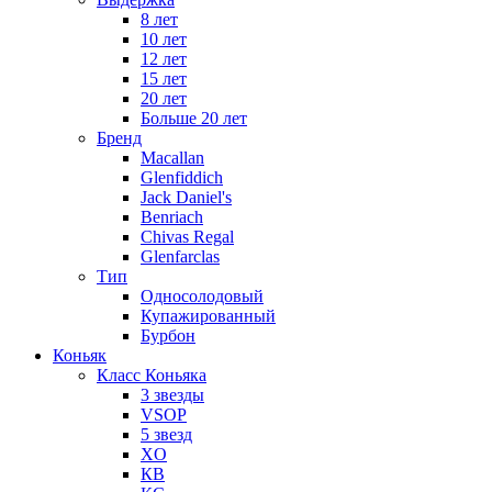
8 лет
10 лет
12 лет
15 лет
20 лет
Больше 20 лет
Бренд
Macallan
Glenfiddich
Jack Daniel's
Benriach
Chivas Regal
Glenfarclas
Тип
Односолодовый
Купажированный
Бурбон
Коньяк
Класс Коньяка
3 звезды
VSOP
5 звезд
XO
КВ