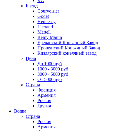
КС
Бренд
Courvoisier
Godet
Hennessy
Lheraud
Martell
Remy Martin
Ереванский Коньячный Завод
Прошянский Коньячный Завод
Кизлярский коньячный завод
Цена
До 1000 руб
1000 - 3000 руб
3000 - 5000 руб
От 5000 руб
Страна
Франция
Армения
Россия
Грузия
Водка
Страна
Россия
Армения