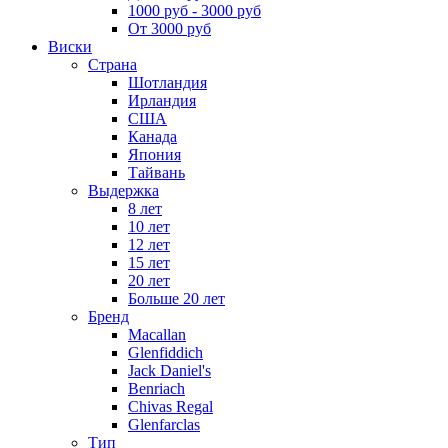
1000 руб - 3000 руб
От 3000 руб
Виски
Страна
Шотландия
Ирландия
США
Канада
Япония
Тайвань
Выдержка
8 лет
10 лет
12 лет
15 лет
20 лет
Больше 20 лет
Бренд
Macallan
Glenfiddich
Jack Daniel's
Benriach
Chivas Regal
Glenfarclas
Тип