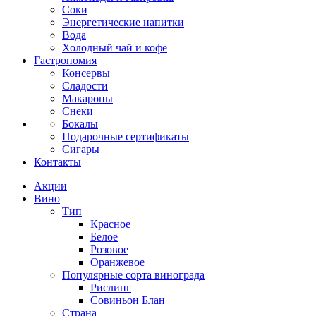
Соки
Энергетические напитки
Вода
Холодный чай и кофе
Гастрономия
Консервы
Сладости
Макароны
Снеки
Бокалы
Подарочные сертификаты
Сигары
Контакты
Акции
Вино
Тип
Красное
Белое
Розовое
Оранжевое
Популярные сорта винограда
Рислинг
Совиньон Блан
Страна