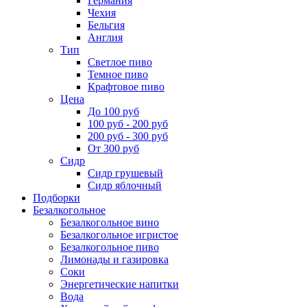
Германия
Чехия
Бельгия
Англия
Тип
Светлое пиво
Темное пиво
Крафтовое пиво
Цена
До 100 руб
100 руб - 200 руб
200 руб - 300 руб
От 300 руб
Сидр
Сидр грушевый
Сидр яблочный
Подборки
Безалкогольное
Безалкогольное вино
Безалкогольное игристое
Безалкогольное пиво
Лимонады и газировка
Соки
Энергетические напитки
Вода