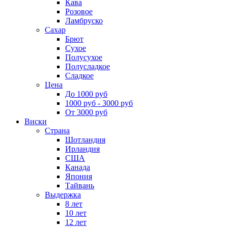
Кава
Розовое
Ламбруско
Сахар
Брют
Сухое
Полусухое
Полусладкое
Сладкое
Цена
До 1000 руб
1000 руб - 3000 руб
От 3000 руб
Виски
Страна
Шотландия
Ирландия
США
Канада
Япония
Тайвань
Выдержка
8 лет
10 лет
12 лет