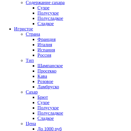
Содержание сахара
Сухое
Полусухое
Полусладкое
Сладкое
Игристое
Страна
Франция
Италия
Испания
Россия
Тип
Шампанское
Просекко
Кава
Розовое
Ламбруско
Сахар
Брют
Сухое
Полусухое
Полусладкое
Сладкое
Цена
До 1000 руб