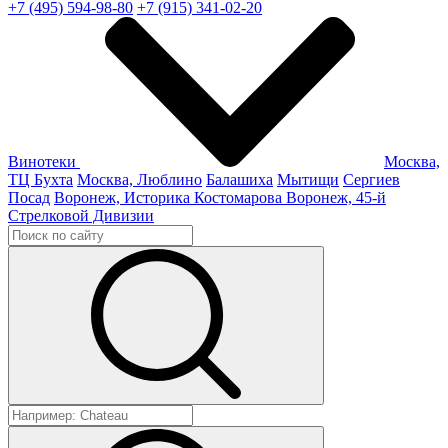
+7 (495) 594-98-80
+7 (915) 341-02-20
Винотеки
Москва,
ТЦ Бухта
Москва, Люблино
Балашиха
Мытищи
Сергиев
Посад
Воронеж, Историка Костомарова
Воронеж, 45-й
Стрелковой Дивизии