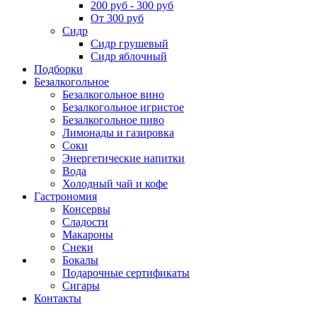
200 руб - 300 руб
От 300 руб
Сидр
Сидр грушевый
Сидр яблочный
Подборки
Безалкогольное
Безалкогольное вино
Безалкогольное игристое
Безалкогольное пиво
Лимонады и газировка
Соки
Энергетические напитки
Вода
Холодный чай и кофе
Гастрономия
Консервы
Сладости
Макароны
Снеки
Бокалы
Подарочные сертификаты
Сигары
Контакты