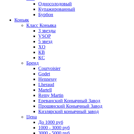
Односолодовый
Купажированный
Бурбон
Коньяк
Класс Коньяка
3 звезды
VSOP
5 звезд
XO
КВ
КС
Бренд
Courvoisier
Godet
Hennessy
Lheraud
Martell
Remy Martin
Ереванский Коньячный Завод
Прошянский Коньячный Завод
Кизлярский коньячный завод
Цена
До 1000 руб
1000 - 3000 руб
3000 - 5000 руб