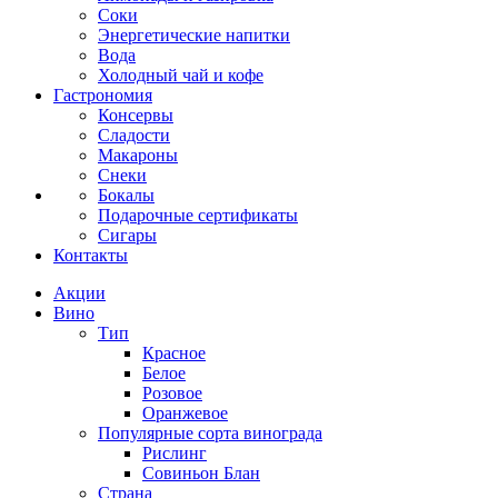
Соки
Энергетические напитки
Вода
Холодный чай и кофе
Гастрономия
Консервы
Сладости
Макароны
Снеки
Бокалы
Подарочные сертификаты
Сигары
Контакты
Акции
Вино
Тип
Красное
Белое
Розовое
Оранжевое
Популярные сорта винограда
Рислинг
Совиньон Блан
Страна