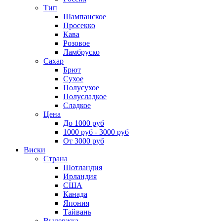
Тип
Шампанское
Просекко
Кава
Розовое
Ламбруско
Сахар
Брют
Сухое
Полусухое
Полусладкое
Сладкое
Цена
До 1000 руб
1000 руб - 3000 руб
От 3000 руб
Виски
Страна
Шотландия
Ирландия
США
Канада
Япония
Тайвань
Выдержка