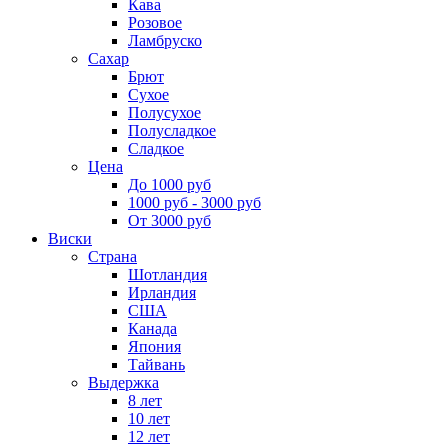
Кава
Розовое
Ламбруско
Сахар
Брют
Сухое
Полусухое
Полусладкое
Сладкое
Цена
До 1000 руб
1000 руб - 3000 руб
От 3000 руб
Виски
Страна
Шотландия
Ирландия
США
Канада
Япония
Тайвань
Выдержка
8 лет
10 лет
12 лет