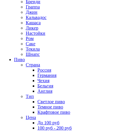
Бренди
Граппа
Джин
Кальвадос
Кашаса
Ликер
Настойки
Ром
Саке
Текила
Шнапс
Пиво
Страна
Россия
Германия
Чехия
Бельгия
Англия
Тип
Светлое пиво
Темное пиво
Крафтовое пиво
Цена
До 100 руб
100 руб - 200 руб