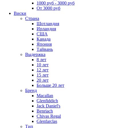
1000 руб - 3000 руб
От 3000 руб
Виски
Страна
Шотландия
Ирландия
США
Канада
Япония
Тайвань
Выдержка
8 лет
10 лет
12 лет
15 лет
20 лет
Больше 20 лет
Бренд
Macallan
Glenfiddich
Jack Daniel's
Benriach
Chivas Regal
Glenfarclas
Тип