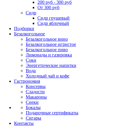
200 руб - 300 руб
От 300 руб
Сидр
Сидр грушевый
Сидр яблочный
Подборки
Безалкогольное
Безалкогольное вино
Безалкогольное игристое
Безалкогольное пиво
Лимонады и газировка
Соки
Энергетические напитки
Вода
Холодный чай и кофе
Гастрономия
Консервы
Сладости
Макароны
Снеки
Бокалы
Подарочные сертификаты
Сигары
Контакты