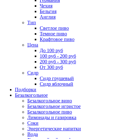
Германия
Чехия
Бельгия
Англия
Тип
Светлое пиво
Темное пиво
Крафтовое пиво
Цена
До 100 руб
100 руб - 200 руб
200 руб - 300 руб
От 300 руб
Сидр
Сидр грушевый
Сидр яблочный
Подборки
Безалкогольное
Безалкогольное вино
Безалкогольное игристое
Безалкогольное пиво
Лимонады и газировка
Соки
Энергетические напитки
Вода