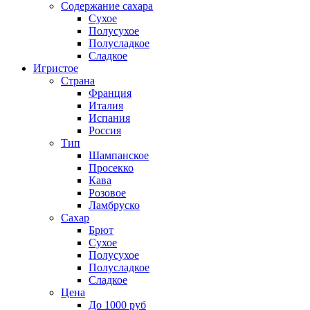
Содержание сахара
Сухое
Полусухое
Полусладкое
Сладкое
Игристое
Страна
Франция
Италия
Испания
Россия
Тип
Шампанское
Просекко
Кава
Розовое
Ламбруско
Сахар
Брют
Сухое
Полусухое
Полусладкое
Сладкое
Цена
До 1000 руб