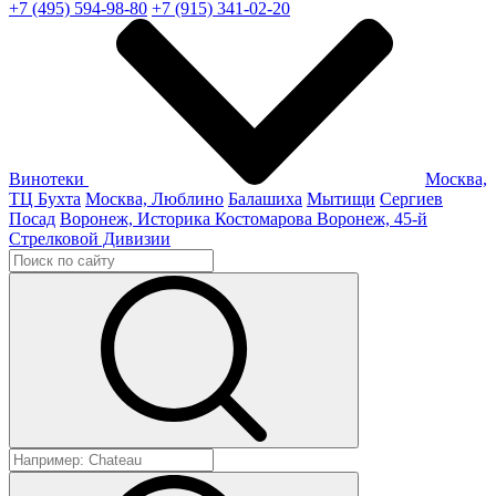
+7 (495) 594-98-80
+7 (915) 341-02-20
Винотеки
Москва,
ТЦ Бухта
Москва, Люблино
Балашиха
Мытищи
Сергиев
Посад
Воронеж, Историка Костомарова
Воронеж, 45-й
Стрелковой Дивизии