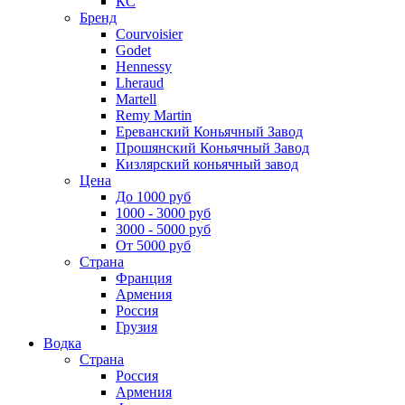
КС
Бренд
Courvoisier
Godet
Hennessy
Lheraud
Martell
Remy Martin
Ереванский Коньячный Завод
Прошянский Коньячный Завод
Кизлярский коньячный завод
Цена
До 1000 руб
1000 - 3000 руб
3000 - 5000 руб
От 5000 руб
Страна
Франция
Армения
Россия
Грузия
Водка
Страна
Россия
Армения