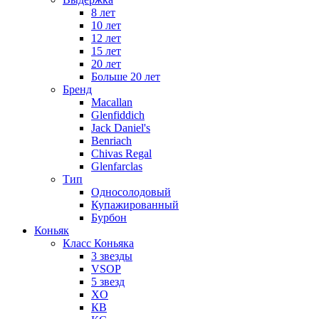
8 лет
10 лет
12 лет
15 лет
20 лет
Больше 20 лет
Бренд
Macallan
Glenfiddich
Jack Daniel's
Benriach
Chivas Regal
Glenfarclas
Тип
Односолодовый
Купажированный
Бурбон
Коньяк
Класс Коньяка
3 звезды
VSOP
5 звезд
XO
КВ