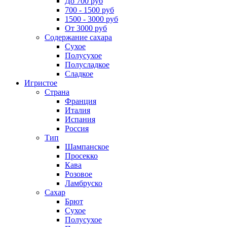
До 700 руб
700 - 1500 руб
1500 - 3000 руб
От 3000 руб
Содержание сахара
Сухое
Полусухое
Полусладкое
Сладкое
Игристое
Страна
Франция
Италия
Испания
Россия
Тип
Шампанское
Просекко
Кава
Розовое
Ламбруско
Сахар
Брют
Сухое
Полусухое