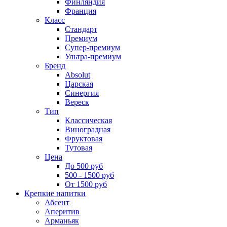
Финляндия
Франция
Класс
Стандарт
Премиум
Супер-премиум
Ультра-премиум
Бренд
Absolut
Царская
Синергия
Вереск
Тип
Классическая
Виноградная
Фруктовая
Тутовая
Цена
До 500 руб
500 - 1500 руб
От 1500 руб
Крепкие напитки
Абсент
Аперитив
Арманьяк