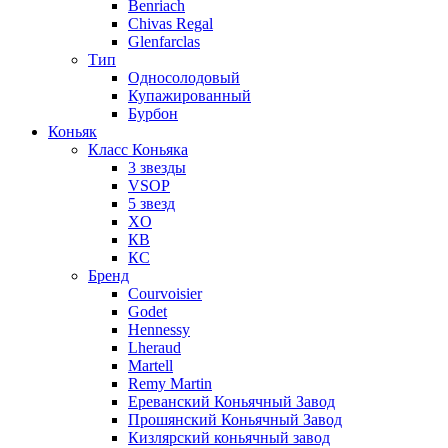
Benriach
Chivas Regal
Glenfarclas
Тип
Односолодовый
Купажированный
Бурбон
Коньяк
Класс Коньяка
3 звезды
VSOP
5 звезд
XO
КВ
КС
Бренд
Courvoisier
Godet
Hennessy
Lheraud
Martell
Remy Martin
Ереванский Коньячный Завод
Прошянский Коньячный Завод
Кизлярский коньячный завод