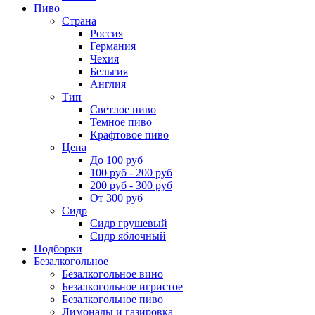
Пиво
Страна
Россия
Германия
Чехия
Бельгия
Англия
Тип
Светлое пиво
Темное пиво
Крафтовое пиво
Цена
До 100 руб
100 руб - 200 руб
200 руб - 300 руб
От 300 руб
Сидр
Сидр грушевый
Сидр яблочный
Подборки
Безалкогольное
Безалкогольное вино
Безалкогольное игристое
Безалкогольное пиво
Лимонады и газировка