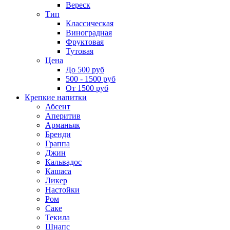
Вереск
Тип
Классическая
Виноградная
Фруктовая
Тутовая
Цена
До 500 руб
500 - 1500 руб
От 1500 руб
Крепкие напитки
Абсент
Аперитив
Арманьяк
Бренди
Граппа
Джин
Кальвадос
Кашаса
Ликер
Настойки
Ром
Саке
Текила
Шнапс