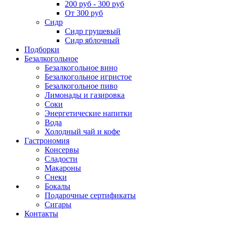
200 руб - 300 руб
От 300 руб
Сидр
Сидр грушевый
Сидр яблочный
Подборки
Безалкогольное
Безалкогольное вино
Безалкогольное игристое
Безалкогольное пиво
Лимонады и газировка
Соки
Энергетические напитки
Вода
Холодный чай и кофе
Гастрономия
Консервы
Сладости
Макароны
Снеки
Бокалы
Подарочные сертификаты
Сигары
Контакты