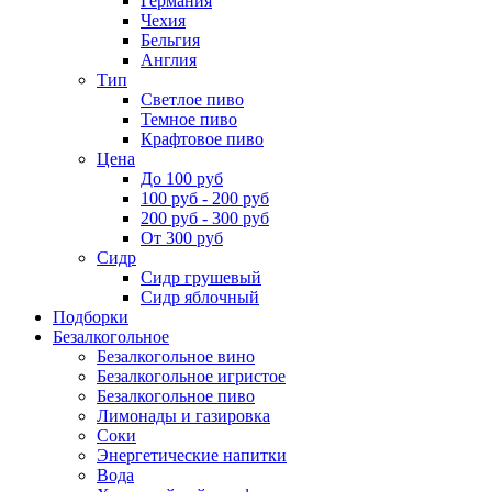
Германия
Чехия
Бельгия
Англия
Тип
Светлое пиво
Темное пиво
Крафтовое пиво
Цена
До 100 руб
100 руб - 200 руб
200 руб - 300 руб
От 300 руб
Сидр
Сидр грушевый
Сидр яблочный
Подборки
Безалкогольное
Безалкогольное вино
Безалкогольное игристое
Безалкогольное пиво
Лимонады и газировка
Соки
Энергетические напитки
Вода