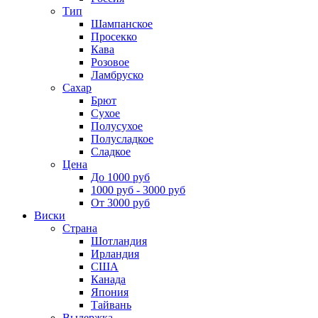
Тип
Шампанское
Просекко
Кава
Розовое
Ламбруско
Сахар
Брют
Сухое
Полусухое
Полусладкое
Сладкое
Цена
До 1000 руб
1000 руб - 3000 руб
От 3000 руб
Виски
Страна
Шотландия
Ирландия
США
Канада
Япония
Тайвань
Выдержка