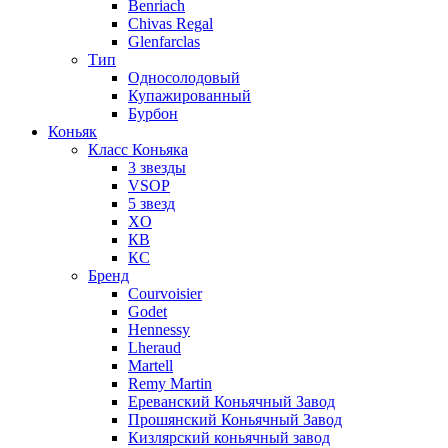
Benriach
Chivas Regal
Glenfarclas
Тип
Односолодовый
Купажированный
Бурбон
Коньяк
Класс Коньяка
3 звезды
VSOP
5 звезд
XO
КВ
КС
Бренд
Courvoisier
Godet
Hennessy
Lheraud
Martell
Remy Martin
Ереванский Коньячный Завод
Прошянский Коньячный Завод
Кизлярский коньячный завод