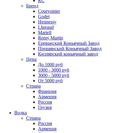
КС
Бренд
Courvoisier
Godet
Hennessy
Lheraud
Martell
Remy Martin
Ереванский Коньячный Завод
Прошянский Коньячный Завод
Кизлярский коньячный завод
Цена
До 1000 руб
1000 - 3000 руб
3000 - 5000 руб
От 5000 руб
Страна
Франция
Армения
Россия
Грузия
Водка
Страна
Россия
Армения