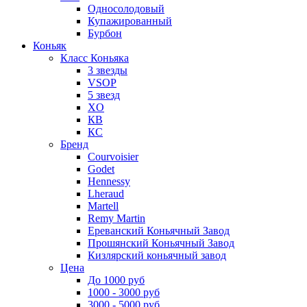
Односолодовый
Купажированный
Бурбон
Коньяк
Класс Коньяка
3 звезды
VSOP
5 звезд
XO
КВ
КС
Бренд
Courvoisier
Godet
Hennessy
Lheraud
Martell
Remy Martin
Ереванский Коньячный Завод
Прошянский Коньячный Завод
Кизлярский коньячный завод
Цена
До 1000 руб
1000 - 3000 руб
3000 - 5000 руб