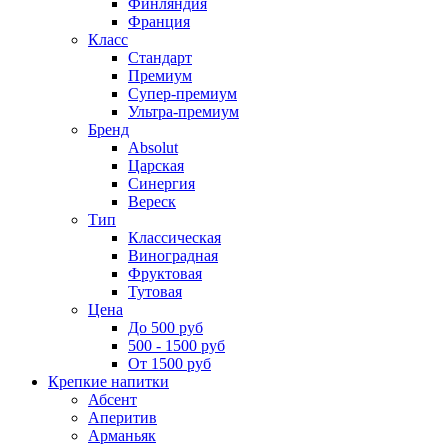
Финляндия
Франция
Класс
Стандарт
Премиум
Супер-премиум
Ультра-премиум
Бренд
Absolut
Царская
Синергия
Вереск
Тип
Классическая
Виноградная
Фруктовая
Тутовая
Цена
До 500 руб
500 - 1500 руб
От 1500 руб
Крепкие напитки
Абсент
Аперитив
Арманьяк