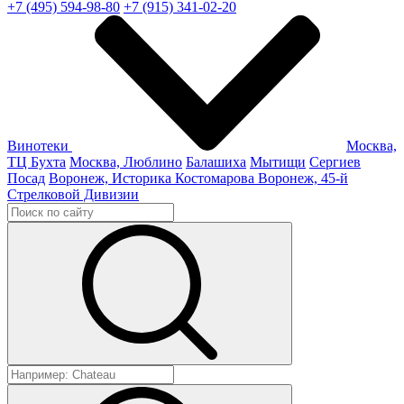
+7 (495) 594-98-80
+7 (915) 341-02-20
Винотеки
Москва,
ТЦ Бухта
Москва, Люблино
Балашиха
Мытищи
Сергиев
Посад
Воронеж, Историка Костомарова
Воронеж, 45-й
Стрелковой Дивизии