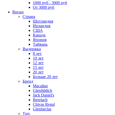
1000 руб - 3000 руб
От 3000 руб
Виски
Страна
Шотландия
Ирландия
США
Канада
Япония
Тайвань
Выдержка
8 лет
10 лет
12 лет
15 лет
20 лет
Больше 20 лет
Бренд
Macallan
Glenfiddich
Jack Daniel's
Benriach
Chivas Regal
Glenfarclas
Тип