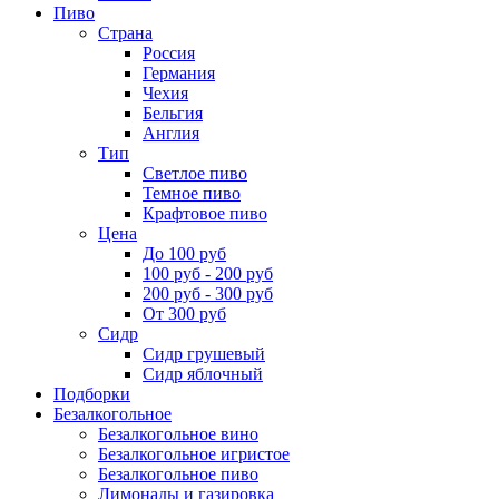
Пиво
Страна
Россия
Германия
Чехия
Бельгия
Англия
Тип
Светлое пиво
Темное пиво
Крафтовое пиво
Цена
До 100 руб
100 руб - 200 руб
200 руб - 300 руб
От 300 руб
Сидр
Сидр грушевый
Сидр яблочный
Подборки
Безалкогольное
Безалкогольное вино
Безалкогольное игристое
Безалкогольное пиво
Лимонады и газировка