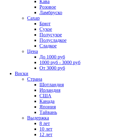
Кава
Розовое
Ламбруско
Сахар
Брют
Сухое
Полусухое
Полусладкое
Сладкое
Цена
До 1000 руб
1000 руб - 3000 руб
От 3000 руб
Виски
Страна
Шотландия
Ирландия
США
Канада
Япония
Тайвань
Выдержка
8 лет
10 лет
12 лет