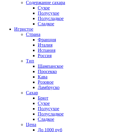
Содержание сахара
Сухое
Полусухое
Полусладкое
Сладкое
Игристое
Страна
Франция
Италия
Испания
Россия
Тип
Шампанское
Просекко
Кава
Розовое
Ламбруско
Сахар
Брют
Сухое
Полусухое
Полусладкое
Сладкое
Цена
До 1000 руб