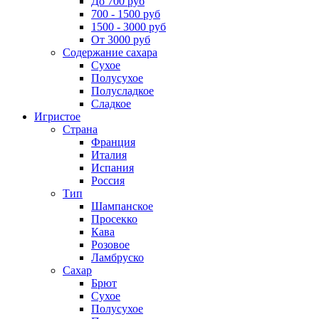
До 700 руб
700 - 1500 руб
1500 - 3000 руб
От 3000 руб
Содержание сахара
Сухое
Полусухое
Полусладкое
Сладкое
Игристое
Страна
Франция
Италия
Испания
Россия
Тип
Шампанское
Просекко
Кава
Розовое
Ламбруско
Сахар
Брют
Сухое
Полусухое