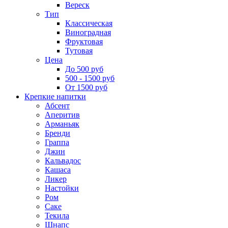
Вереск
Тип
Классическая
Виноградная
Фруктовая
Тутовая
Цена
До 500 руб
500 - 1500 руб
От 1500 руб
Крепкие напитки
Абсент
Аперитив
Арманьяк
Бренди
Граппа
Джин
Кальвадос
Кашаса
Ликер
Настойки
Ром
Саке
Текила
Шнапс