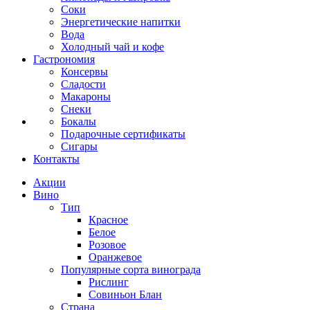
Соки
Энергетические напитки
Вода
Холодный чай и кофе
Гастрономия
Консервы
Сладости
Макароны
Снеки
Бокалы
Подарочные сертификаты
Сигары
Контакты
Акции
Вино
Тип
Красное
Белое
Розовое
Оранжевое
Популярные сорта винограда
Рислинг
Совиньон Блан
Страна