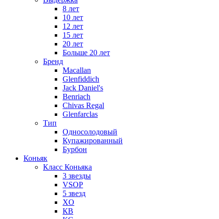
8 лет
10 лет
12 лет
15 лет
20 лет
Больше 20 лет
Бренд
Macallan
Glenfiddich
Jack Daniel's
Benriach
Chivas Regal
Glenfarclas
Тип
Односолодовый
Купажированный
Бурбон
Коньяк
Класс Коньяка
3 звезды
VSOP
5 звезд
XO
КВ