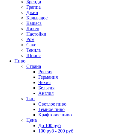
Бренди
Граппа
Джин
Кальвадос
Кашаса
Ликер
Настойки
Ром
Саке
Текила
Шнапс
Пиво
Страна
Россия
Германия
Чехия
Бельгия
Англия
Тип
Светлое пиво
Темное пиво
Крафтовое пиво
Цена
До 100 руб
100 руб - 200 руб