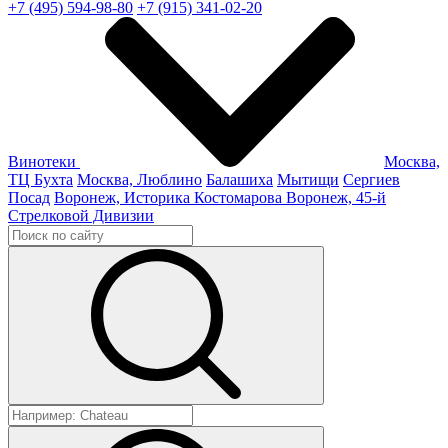
+7 (495) 594-98-80
+7 (915) 341-02-20
Винотеки
Москва,
ТЦ Бухта
Москва, Люблино
Балашиха
Мытищи
Сергиев
Посад
Воронеж, Историка Костомарова
Воронеж, 45-й
Стрелковой Дивизии