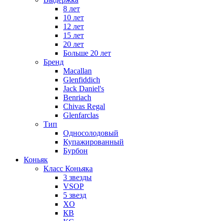
8 лет
10 лет
12 лет
15 лет
20 лет
Больше 20 лет
Бренд
Macallan
Glenfiddich
Jack Daniel's
Benriach
Chivas Regal
Glenfarclas
Тип
Односолодовый
Купажированный
Бурбон
Коньяк
Класс Коньяка
3 звезды
VSOP
5 звезд
XO
КВ