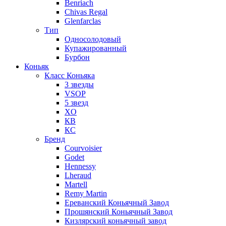
Benriach
Chivas Regal
Glenfarclas
Тип
Односолодовый
Купажированный
Бурбон
Коньяк
Класс Коньяка
3 звезды
VSOP
5 звезд
XO
КВ
КС
Бренд
Courvoisier
Godet
Hennessy
Lheraud
Martell
Remy Martin
Ереванский Коньячный Завод
Прошянский Коньячный Завод
Кизлярский коньячный завод