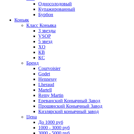
Односолодовый
Купажированный
Бурбон
Коньяк
Класс Коньяка
3 звезды
VSOP
5 звезд
XO
КВ
КС
Бренд
Courvoisier
Godet
Hennessy
Lheraud
Martell
Remy Martin
Ереванский Коньячный Завод
Прошянский Коньячный Завод
Кизлярский коньячный завод
Цена
До 1000 руб
1000 - 3000 руб
3000 - 5000 руб