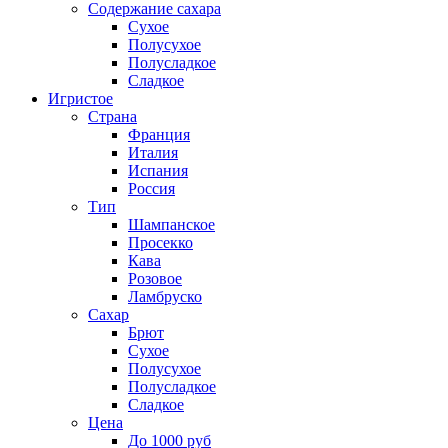
Содержание сахара
Сухое
Полусухое
Полусладкое
Сладкое
Игристое
Страна
Франция
Италия
Испания
Россия
Тип
Шампанское
Просекко
Кава
Розовое
Ламбруско
Сахар
Брют
Сухое
Полусухое
Полусладкое
Сладкое
Цена
До 1000 руб