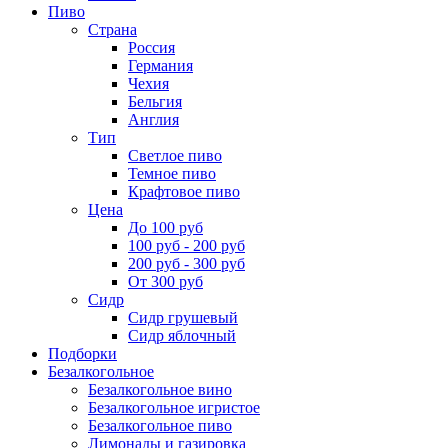
Пиво
Страна
Россия
Германия
Чехия
Бельгия
Англия
Тип
Светлое пиво
Темное пиво
Крафтовое пиво
Цена
До 100 руб
100 руб - 200 руб
200 руб - 300 руб
От 300 руб
Сидр
Сидр грушевый
Сидр яблочный
Подборки
Безалкогольное
Безалкогольное вино
Безалкогольное игристое
Безалкогольное пиво
Лимонады и газировка