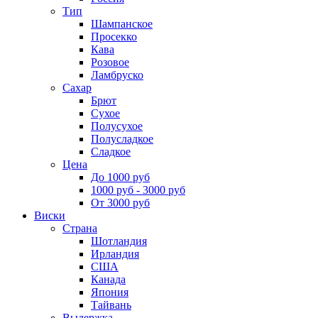
Тип
Шампанское
Просекко
Кава
Розовое
Ламбруско
Сахар
Брют
Сухое
Полусухое
Полусладкое
Сладкое
Цена
До 1000 руб
1000 руб - 3000 руб
От 3000 руб
Виски
Страна
Шотландия
Ирландия
США
Канада
Япония
Тайвань
Выдержка