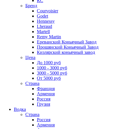
КС
Бренд
Courvoisier
Godet
Hennessy
Lheraud
Martell
Remy Martin
Ереванский Коньячный Завод
Прошянский Коньячный Завод
Кизлярский коньячный завод
Цена
До 1000 руб
1000 - 3000 руб
3000 - 5000 руб
От 5000 руб
Страна
Франция
Армения
Россия
Грузия
Водка
Страна
Россия
Армения