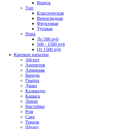
Вереск
Тип
Классическая
Виноградная
Фруктовая
Тутовая
Цена
До 500 руб
500 - 1500 руб
От 1500 руб
Крепкие напитки
Абсент
Аперитив
Арманьяк
Бренди
Граппа
Джин
Кальвадос
Кашаса
Ликер
Настойки
Ром
Саке
Текила
Шнапс