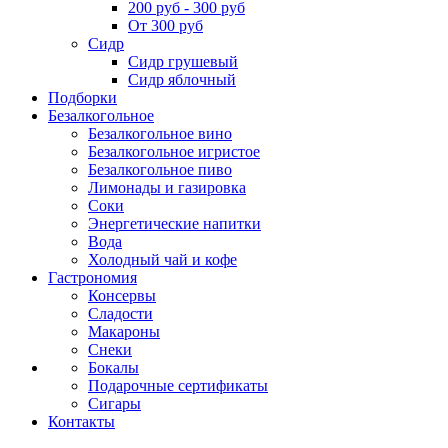
200 руб - 300 руб
От 300 руб
Сидр
Сидр грушевый
Сидр яблочный
Подборки
Безалкогольное
Безалкогольное вино
Безалкогольное игристое
Безалкогольное пиво
Лимонады и газировка
Соки
Энергетические напитки
Вода
Холодный чай и кофе
Гастрономия
Консервы
Сладости
Макароны
Снеки
Бокалы
Подарочные сертификаты
Сигары
Контакты