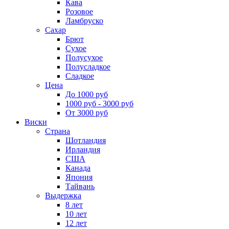
Кава
Розовое
Ламбруско
Сахар
Брют
Сухое
Полусухое
Полусладкое
Сладкое
Цена
До 1000 руб
1000 руб - 3000 руб
От 3000 руб
Виски
Страна
Шотландия
Ирландия
США
Канада
Япония
Тайвань
Выдержка
8 лет
10 лет
12 лет