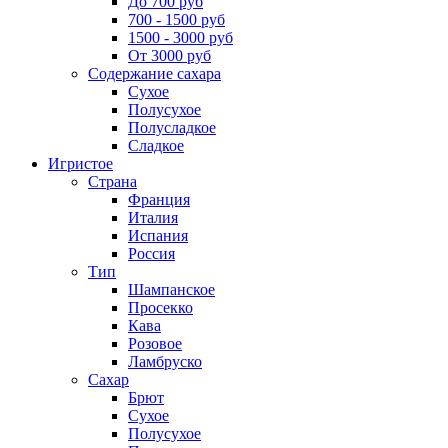
До 700 руб
700 - 1500 руб
1500 - 3000 руб
От 3000 руб
Содержание сахара
Сухое
Полусухое
Полусладкое
Сладкое
Игристое
Страна
Франция
Италия
Испания
Россия
Тип
Шампанское
Просекко
Кава
Розовое
Ламбруско
Сахар
Брют
Сухое
Полусухое