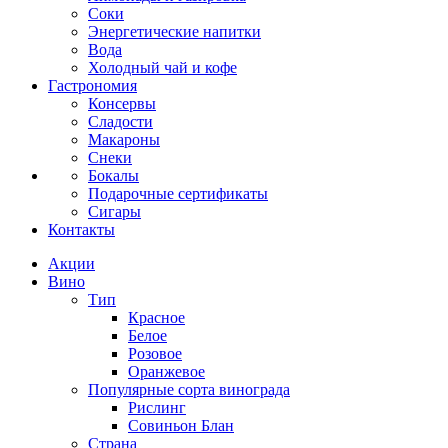
Соки
Энергетические напитки
Вода
Холодный чай и кофе
Гастрономия
Консервы
Сладости
Макароны
Снеки
Бокалы
Подарочные сертификаты
Сигары
Контакты
Акции
Вино
Тип
Красное
Белое
Розовое
Оранжевое
Популярные сорта винограда
Рислинг
Совиньон Блан
Страна