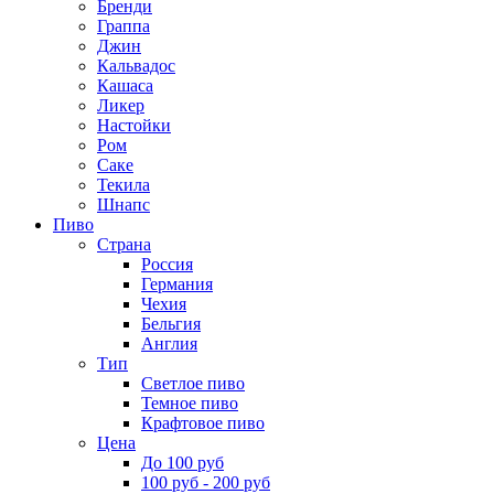
Бренди
Граппа
Джин
Кальвадос
Кашаса
Ликер
Настойки
Ром
Саке
Текила
Шнапс
Пиво
Страна
Россия
Германия
Чехия
Бельгия
Англия
Тип
Светлое пиво
Темное пиво
Крафтовое пиво
Цена
До 100 руб
100 руб - 200 руб