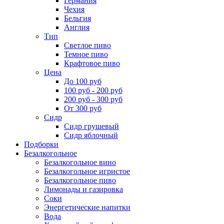
Германия
Чехия
Бельгия
Англия
Тип
Светлое пиво
Темное пиво
Крафтовое пиво
Цена
До 100 руб
100 руб - 200 руб
200 руб - 300 руб
От 300 руб
Сидр
Сидр грушевый
Сидр яблочный
Подборки
Безалкогольное
Безалкогольное вино
Безалкогольное игристое
Безалкогольное пиво
Лимонады и газировка
Соки
Энергетические напитки
Вода