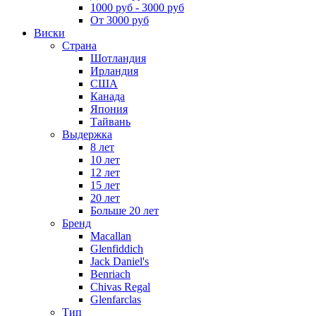
1000 руб - 3000 руб
От 3000 руб
Виски
Страна
Шотландия
Ирландия
США
Канада
Япония
Тайвань
Выдержка
8 лет
10 лет
12 лет
15 лет
20 лет
Больше 20 лет
Бренд
Macallan
Glenfiddich
Jack Daniel's
Benriach
Chivas Regal
Glenfarclas
Тип