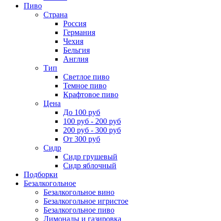
Пиво
Страна
Россия
Германия
Чехия
Бельгия
Англия
Тип
Светлое пиво
Темное пиво
Крафтовое пиво
Цена
До 100 руб
100 руб - 200 руб
200 руб - 300 руб
От 300 руб
Сидр
Сидр грушевый
Сидр яблочный
Подборки
Безалкогольное
Безалкогольное вино
Безалкогольное игристое
Безалкогольное пиво
Лимонады и газировка