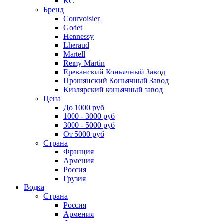
КС
Бренд
Courvoisier
Godet
Hennessy
Lheraud
Martell
Remy Martin
Ереванский Коньячный Завод
Прошянский Коньячный Завод
Кизлярский коньячный завод
Цена
До 1000 руб
1000 - 3000 руб
3000 - 5000 руб
От 5000 руб
Страна
Франция
Армения
Россия
Грузия
Водка
Страна
Россия
Армения