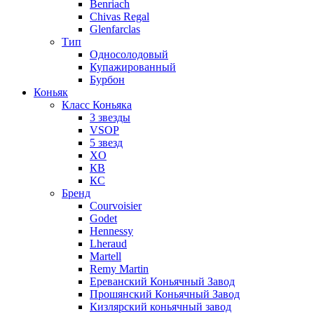
Benriach
Chivas Regal
Glenfarclas
Тип
Односолодовый
Купажированный
Бурбон
Коньяк
Класс Коньяка
3 звезды
VSOP
5 звезд
XO
КВ
КС
Бренд
Courvoisier
Godet
Hennessy
Lheraud
Martell
Remy Martin
Ереванский Коньячный Завод
Прошянский Коньячный Завод
Кизлярский коньячный завод