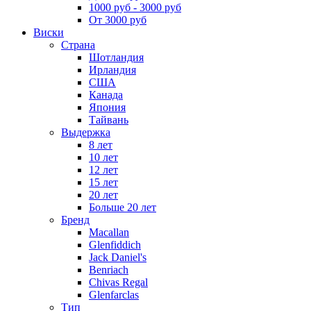
1000 руб - 3000 руб
От 3000 руб
Виски
Страна
Шотландия
Ирландия
США
Канада
Япония
Тайвань
Выдержка
8 лет
10 лет
12 лет
15 лет
20 лет
Больше 20 лет
Бренд
Macallan
Glenfiddich
Jack Daniel's
Benriach
Chivas Regal
Glenfarclas
Тип