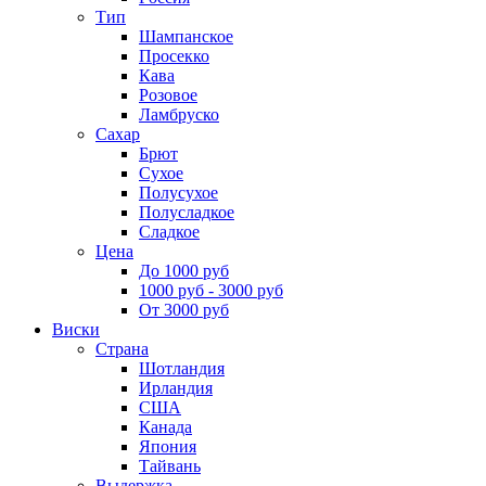
Тип
Шампанское
Просекко
Кава
Розовое
Ламбруско
Сахар
Брют
Сухое
Полусухое
Полусладкое
Сладкое
Цена
До 1000 руб
1000 руб - 3000 руб
От 3000 руб
Виски
Страна
Шотландия
Ирландия
США
Канада
Япония
Тайвань
Выдержка