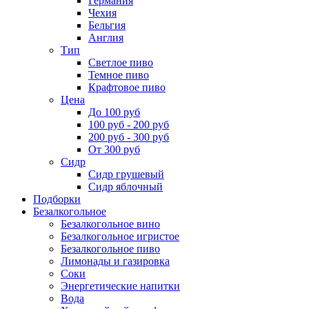
Германия
Чехия
Бельгия
Англия
Тип
Светлое пиво
Темное пиво
Крафтовое пиво
Цена
До 100 руб
100 руб - 200 руб
200 руб - 300 руб
От 300 руб
Сидр
Сидр грушевый
Сидр яблочный
Подборки
Безалкогольное
Безалкогольное вино
Безалкогольное игристое
Безалкогольное пиво
Лимонады и газировка
Соки
Энергетические напитки
Вода