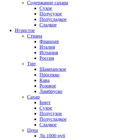
Содержание сахара
Сухое
Полусухое
Полусладкое
Сладкое
Игристое
Страна
Франция
Италия
Испания
Россия
Тип
Шампанское
Просекко
Кава
Розовое
Ламбруско
Сахар
Брют
Сухое
Полусухое
Полусладкое
Сладкое
Цена
До 1000 руб