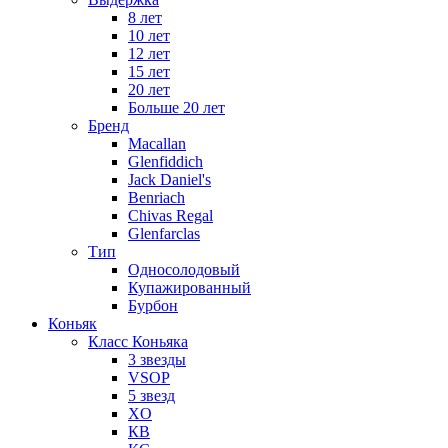
8 лет
10 лет
12 лет
15 лет
20 лет
Больше 20 лет
Бренд
Macallan
Glenfiddich
Jack Daniel's
Benriach
Chivas Regal
Glenfarclas
Тип
Односолодовый
Купажированный
Бурбон
Коньяк
Класс Коньяка
3 звезды
VSOP
5 звезд
XO
КВ