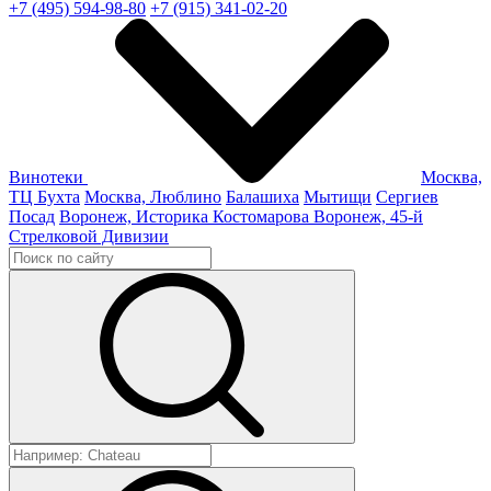
+7 (495) 594-98-80
+7 (915) 341-02-20
Винотеки
Москва,
ТЦ Бухта
Москва, Люблино
Балашиха
Мытищи
Сергиев
Посад
Воронеж, Историка Костомарова
Воронеж, 45-й
Стрелковой Дивизии