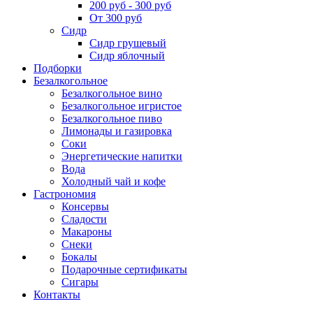
200 руб - 300 руб
От 300 руб
Сидр
Сидр грушевый
Сидр яблочный
Подборки
Безалкогольное
Безалкогольное вино
Безалкогольное игристое
Безалкогольное пиво
Лимонады и газировка
Соки
Энергетические напитки
Вода
Холодный чай и кофе
Гастрономия
Консервы
Сладости
Макароны
Снеки
Бокалы
Подарочные сертификаты
Сигары
Контакты