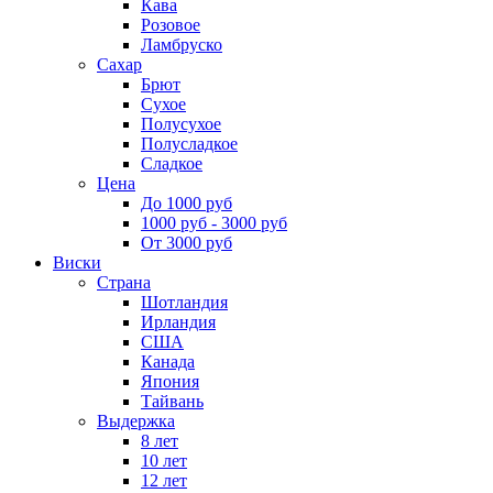
Кава
Розовое
Ламбруско
Сахар
Брют
Сухое
Полусухое
Полусладкое
Сладкое
Цена
До 1000 руб
1000 руб - 3000 руб
От 3000 руб
Виски
Страна
Шотландия
Ирландия
США
Канада
Япония
Тайвань
Выдержка
8 лет
10 лет
12 лет