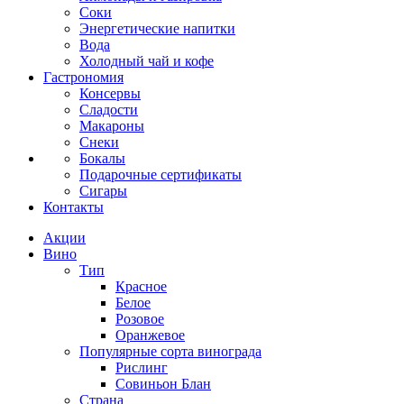
Соки
Энергетические напитки
Вода
Холодный чай и кофе
Гастрономия
Консервы
Сладости
Макароны
Снеки
Бокалы
Подарочные сертификаты
Сигары
Контакты
Акции
Вино
Тип
Красное
Белое
Розовое
Оранжевое
Популярные сорта винограда
Рислинг
Совиньон Блан
Страна