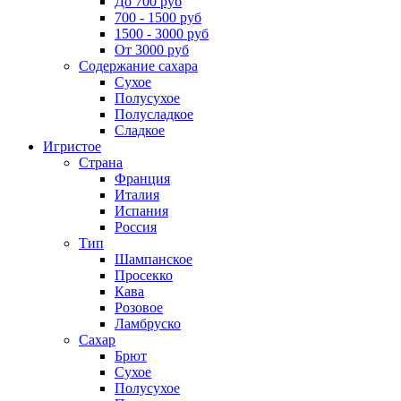
До 700 руб
700 - 1500 руб
1500 - 3000 руб
От 3000 руб
Содержание сахара
Сухое
Полусухое
Полусладкое
Сладкое
Игристое
Страна
Франция
Италия
Испания
Россия
Тип
Шампанское
Просекко
Кава
Розовое
Ламбруско
Сахар
Брют
Сухое
Полусухое