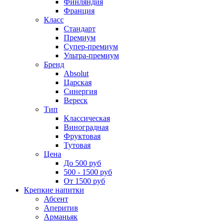
Финляндия
Франция
Класс
Стандарт
Премиум
Супер-премиум
Ультра-премиум
Бренд
Absolut
Царская
Синергия
Вереск
Тип
Классическая
Виноградная
Фруктовая
Тутовая
Цена
До 500 руб
500 - 1500 руб
От 1500 руб
Крепкие напитки
Абсент
Аперитив
Арманьяк