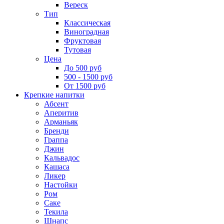
Вереск
Тип
Классическая
Виноградная
Фруктовая
Тутовая
Цена
До 500 руб
500 - 1500 руб
От 1500 руб
Крепкие напитки
Абсент
Аперитив
Арманьяк
Бренди
Граппа
Джин
Кальвадос
Кашаса
Ликер
Настойки
Ром
Саке
Текила
Шнапс