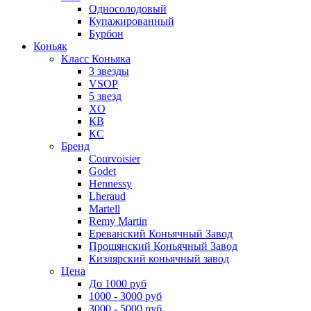
Односолодовый
Купажированный
Бурбон
Коньяк
Класс Коньяка
3 звезды
VSOP
5 звезд
XO
КВ
КС
Бренд
Courvoisier
Godet
Hennessy
Lheraud
Martell
Remy Martin
Ереванский Коньячный Завод
Прошянский Коньячный Завод
Кизлярский коньячный завод
Цена
До 1000 руб
1000 - 3000 руб
3000 - 5000 руб