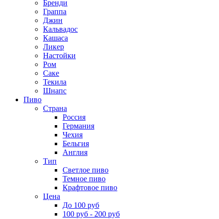
Бренди
Граппа
Джин
Кальвадос
Кашаса
Ликер
Настойки
Ром
Саке
Текила
Шнапс
Пиво
Страна
Россия
Германия
Чехия
Бельгия
Англия
Тип
Светлое пиво
Темное пиво
Крафтовое пиво
Цена
До 100 руб
100 руб - 200 руб