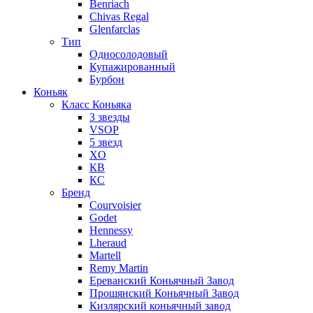
Benriach
Chivas Regal
Glenfarclas
Тип
Односолодовый
Купажированный
Бурбон
Коньяк
Класс Коньяка
3 звезды
VSOP
5 звезд
XO
КВ
КС
Бренд
Courvoisier
Godet
Hennessy
Lheraud
Martell
Remy Martin
Ереванский Коньячный Завод
Прошянский Коньячный Завод
Кизлярский коньячный завод