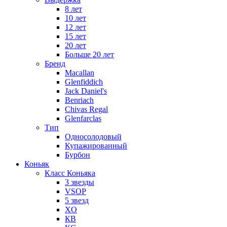
8 лет
10 лет
12 лет
15 лет
20 лет
Больше 20 лет
Бренд
Macallan
Glenfiddich
Jack Daniel's
Benriach
Chivas Regal
Glenfarclas
Тип
Односолодовый
Купажированный
Бурбон
Коньяк
Класс Коньяка
3 звезды
VSOP
5 звезд
XO
КВ