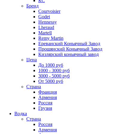
КС
Бренд
Courvoisier
Godet
Hennessy
Lheraud
Martell
Remy Martin
Ереванский Коньячный Завод
Прошянский Коньячный Завод
Кизлярский коньячный завод
Цена
До 1000 руб
1000 - 3000 руб
3000 - 5000 руб
От 5000 руб
Страна
Франция
Армения
Россия
Грузия
Водка
Страна
Россия
Армения