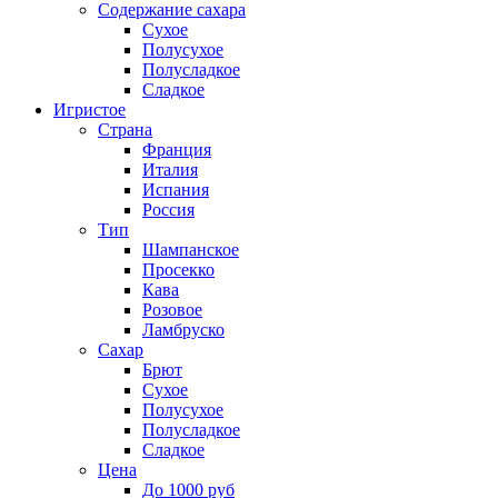
Содержание сахара
Сухое
Полусухое
Полусладкое
Сладкое
Игристое
Страна
Франция
Италия
Испания
Россия
Тип
Шампанское
Просекко
Кава
Розовое
Ламбруско
Сахар
Брют
Сухое
Полусухое
Полусладкое
Сладкое
Цена
До 1000 руб