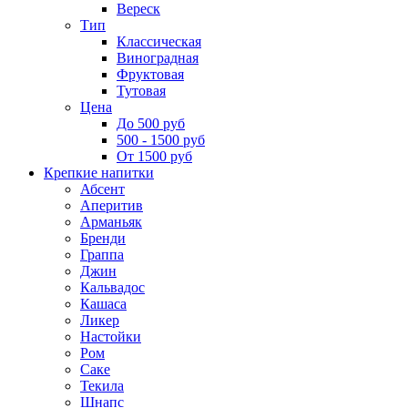
Вереск
Тип
Классическая
Виноградная
Фруктовая
Тутовая
Цена
До 500 руб
500 - 1500 руб
От 1500 руб
Крепкие напитки
Абсент
Аперитив
Арманьяк
Бренди
Граппа
Джин
Кальвадос
Кашаса
Ликер
Настойки
Ром
Саке
Текила
Шнапс