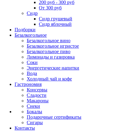
200 руб - 300 руб
От 300 руб
Сидр
Сидр грушевый
Сидр яблочный
Подборки
Безалкогольное
Безалкогольное вино
Безалкогольное игристое
Безалкогольное пиво
Лимонады и газировка
Соки
Энергетические напитки
Вода
Холодный чай и кофе
Гастрономия
Консервы
Сладости
Макароны
Снеки
Бокалы
Подарочные сертификаты
Сигары
Контакты