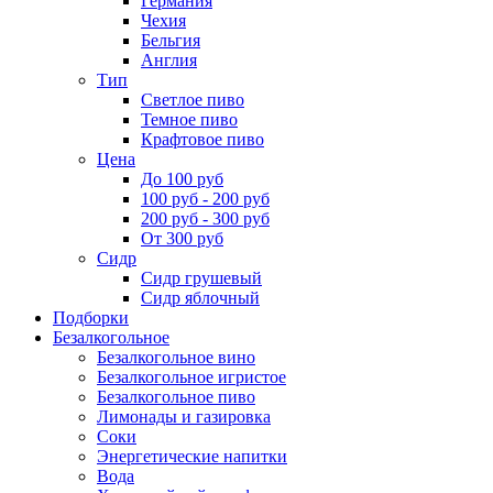
Германия
Чехия
Бельгия
Англия
Тип
Светлое пиво
Темное пиво
Крафтовое пиво
Цена
До 100 руб
100 руб - 200 руб
200 руб - 300 руб
От 300 руб
Сидр
Сидр грушевый
Сидр яблочный
Подборки
Безалкогольное
Безалкогольное вино
Безалкогольное игристое
Безалкогольное пиво
Лимонады и газировка
Соки
Энергетические напитки
Вода