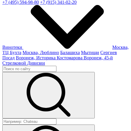
+7 (495) 594-98-80
+7 (915) 341-02-20
Винотеки
Москва,
ТЦ Бухта
Москва, Люблино
Балашиха
Мытищи
Сергиев
Посад
Воронеж, Историка Костомарова
Воронеж, 45-й
Стрелковой Дивизии