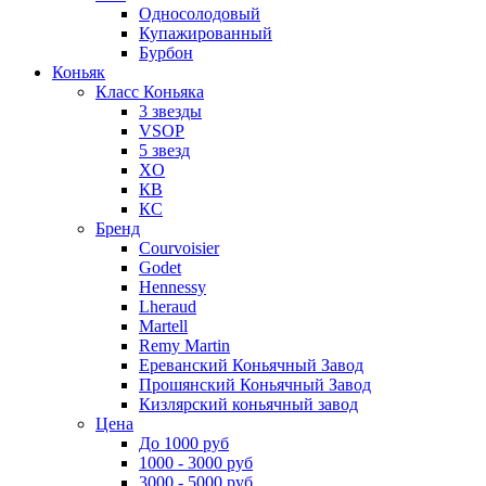
Односолодовый
Купажированный
Бурбон
Коньяк
Класс Коньяка
3 звезды
VSOP
5 звезд
XO
КВ
КС
Бренд
Courvoisier
Godet
Hennessy
Lheraud
Martell
Remy Martin
Ереванский Коньячный Завод
Прошянский Коньячный Завод
Кизлярский коньячный завод
Цена
До 1000 руб
1000 - 3000 руб
3000 - 5000 руб