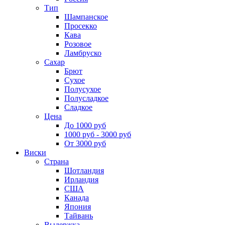
Тип
Шампанское
Просекко
Кава
Розовое
Ламбруско
Сахар
Брют
Сухое
Полусухое
Полусладкое
Сладкое
Цена
До 1000 руб
1000 руб - 3000 руб
От 3000 руб
Виски
Страна
Шотландия
Ирландия
США
Канада
Япония
Тайвань
Выдержка