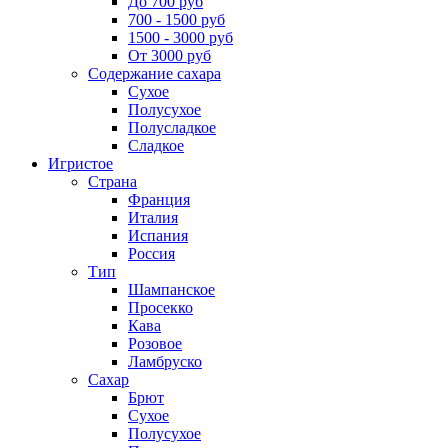
До 700 руб
700 - 1500 руб
1500 - 3000 руб
От 3000 руб
Содержание сахара
Сухое
Полусухое
Полусладкое
Сладкое
Игристое
Страна
Франция
Италия
Испания
Россия
Тип
Шампанское
Просекко
Кава
Розовое
Ламбруско
Сахар
Брют
Сухое
Полусухое