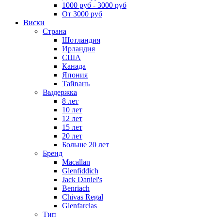
1000 руб - 3000 руб
От 3000 руб
Виски
Страна
Шотландия
Ирландия
США
Канада
Япония
Тайвань
Выдержка
8 лет
10 лет
12 лет
15 лет
20 лет
Больше 20 лет
Бренд
Macallan
Glenfiddich
Jack Daniel's
Benriach
Chivas Regal
Glenfarclas
Тип