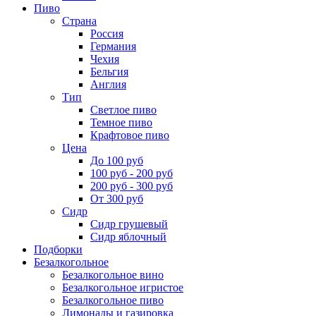
Пиво
Страна
Россия
Германия
Чехия
Бельгия
Англия
Тип
Светлое пиво
Темное пиво
Крафтовое пиво
Цена
До 100 руб
100 руб - 200 руб
200 руб - 300 руб
От 300 руб
Сидр
Сидр грушевый
Сидр яблочный
Подборки
Безалкогольное
Безалкогольное вино
Безалкогольное игристое
Безалкогольное пиво
Лимонады и газировка