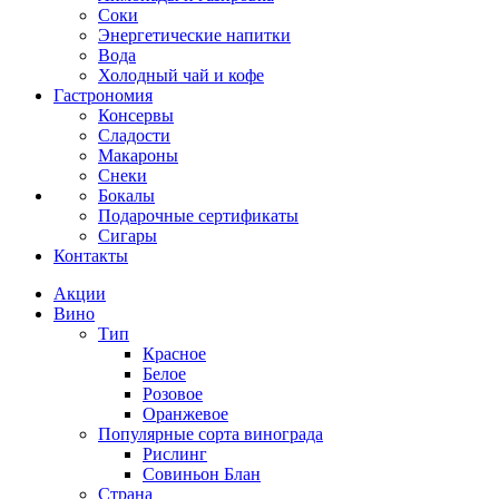
Соки
Энергетические напитки
Вода
Холодный чай и кофе
Гастрономия
Консервы
Сладости
Макароны
Снеки
Бокалы
Подарочные сертификаты
Сигары
Контакты
Акции
Вино
Тип
Красное
Белое
Розовое
Оранжевое
Популярные сорта винограда
Рислинг
Совиньон Блан
Страна