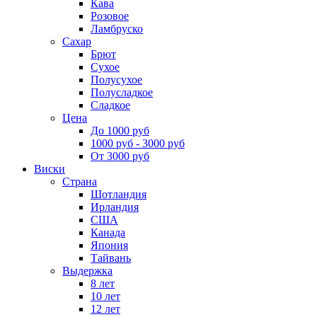
Кава
Розовое
Ламбруско
Сахар
Брют
Сухое
Полусухое
Полусладкое
Сладкое
Цена
До 1000 руб
1000 руб - 3000 руб
От 3000 руб
Виски
Страна
Шотландия
Ирландия
США
Канада
Япония
Тайвань
Выдержка
8 лет
10 лет
12 лет