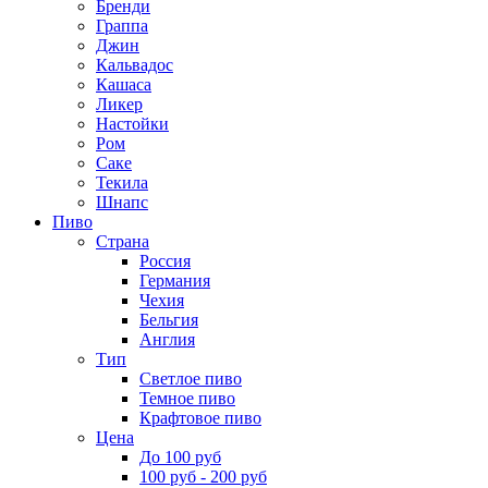
Бренди
Граппа
Джин
Кальвадос
Кашаса
Ликер
Настойки
Ром
Саке
Текила
Шнапс
Пиво
Страна
Россия
Германия
Чехия
Бельгия
Англия
Тип
Светлое пиво
Темное пиво
Крафтовое пиво
Цена
До 100 руб
100 руб - 200 руб