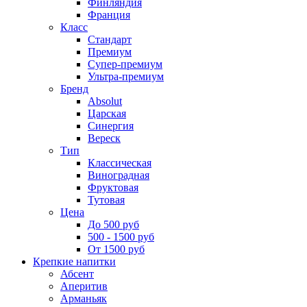
Финляндия
Франция
Класс
Стандарт
Премиум
Супер-премиум
Ультра-премиум
Бренд
Absolut
Царская
Синергия
Вереск
Тип
Классическая
Виноградная
Фруктовая
Тутовая
Цена
До 500 руб
500 - 1500 руб
От 1500 руб
Крепкие напитки
Абсент
Аперитив
Арманьяк