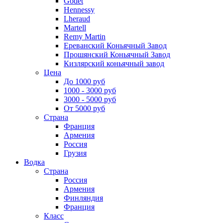
Godet
Hennessy
Lheraud
Martell
Remy Martin
Ереванский Коньячный Завод
Прошянский Коньячный Завод
Кизлярский коньячный завод
Цена
До 1000 руб
1000 - 3000 руб
3000 - 5000 руб
От 5000 руб
Страна
Франция
Армения
Россия
Грузия
Водка
Страна
Россия
Армения
Финляндия
Франция
Класс