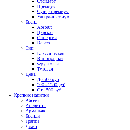
Стандарт
Премиум
Супер-премиум
Ультра-премиум
Бренд
Absolut
Царская
Синергия
Вереск
Тип
Классическая
Виноградная
Фруктовая
Тутовая
Цена
До 500 руб
500 - 1500 руб
От 1500 руб
Крепкие напитки
Абсент
Аперитив
Арманьяк
Бренди
Граппа
Джин