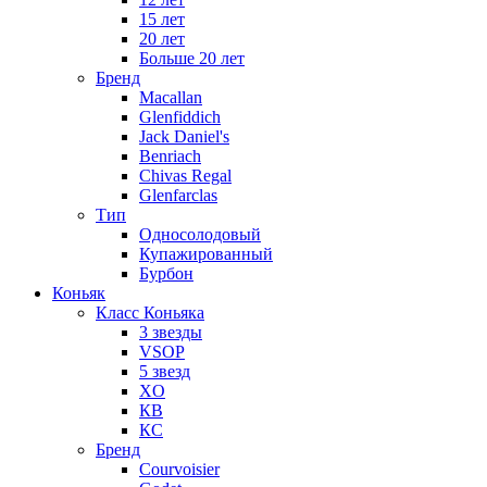
15 лет
20 лет
Больше 20 лет
Бренд
Macallan
Glenfiddich
Jack Daniel's
Benriach
Chivas Regal
Glenfarclas
Тип
Односолодовый
Купажированный
Бурбон
Коньяк
Класс Коньяка
3 звезды
VSOP
5 звезд
XO
КВ
КС
Бренд
Courvoisier