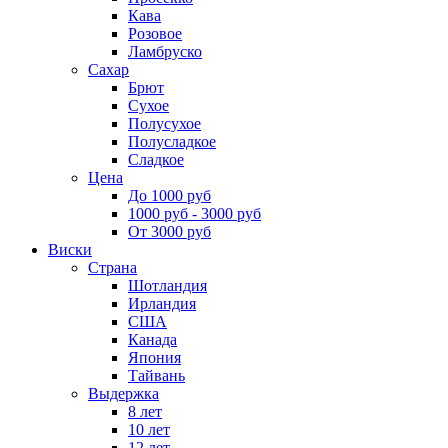
Кава
Розовое
Ламбруско
Сахар
Брют
Сухое
Полусухое
Полусладкое
Сладкое
Цена
До 1000 руб
1000 руб - 3000 руб
От 3000 руб
Виски
Страна
Шотландия
Ирландия
США
Канада
Япония
Тайвань
Выдержка
8 лет
10 лет
12 лет