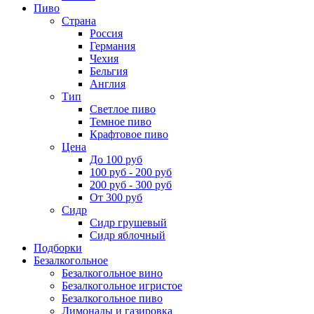
Пиво
Страна
Россия
Германия
Чехия
Бельгия
Англия
Тип
Светлое пиво
Темное пиво
Крафтовое пиво
Цена
До 100 руб
100 руб - 200 руб
200 руб - 300 руб
От 300 руб
Сидр
Сидр грушевый
Сидр яблочный
Подборки
Безалкогольное
Безалкогольное вино
Безалкогольное игристое
Безалкогольное пиво
Лимонады и газировка