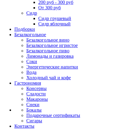
200 руб - 300 руб
От 300 руб
Сидр
Сидр грушевый
Сидр яблочный
Подборки
Безалкогольное
Безалкогольное вино
Безалкогольное игристое
Безалкогольное пиво
Лимонады и газировка
Соки
Энергетические напитки
Вода
Холодный чай и кофе
Гастрономия
Консервы
Сладости
Макароны
Снеки
Бокалы
Подарочные сертификаты
Сигары
Контакты