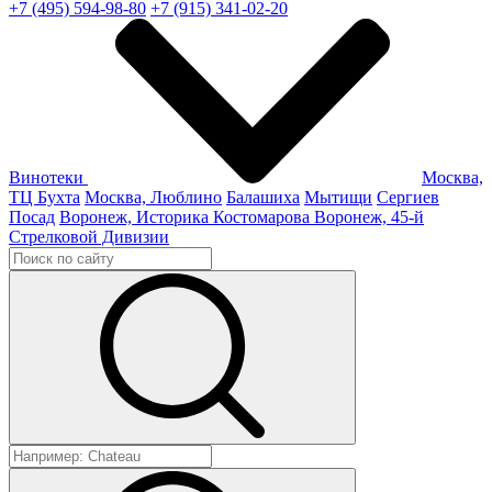
+7 (495) 594-98-80
+7 (915) 341-02-20
Винотеки
Москва,
ТЦ Бухта
Москва, Люблино
Балашиха
Мытищи
Сергиев
Посад
Воронеж, Историка Костомарова
Воронеж, 45-й
Стрелковой Дивизии