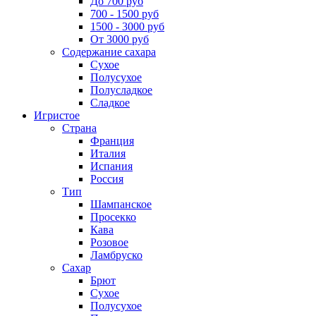
До 700 руб
700 - 1500 руб
1500 - 3000 руб
От 3000 руб
Содержание сахара
Сухое
Полусухое
Полусладкое
Сладкое
Игристое
Страна
Франция
Италия
Испания
Россия
Тип
Шампанское
Просекко
Кава
Розовое
Ламбруско
Сахар
Брют
Сухое
Полусухое