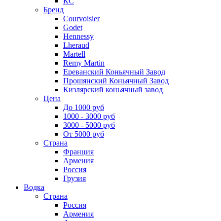
КС
Бренд
Courvoisier
Godet
Hennessy
Lheraud
Martell
Remy Martin
Ереванский Коньячный Завод
Прошянский Коньячный Завод
Кизлярский коньячный завод
Цена
До 1000 руб
1000 - 3000 руб
3000 - 5000 руб
От 5000 руб
Страна
Франция
Армения
Россия
Грузия
Водка
Страна
Россия
Армения