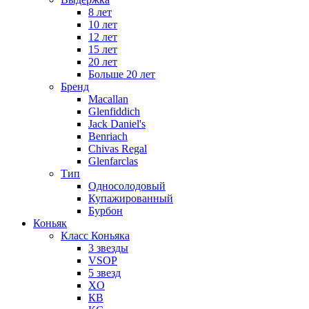
8 лет
10 лет
12 лет
15 лет
20 лет
Больше 20 лет
Бренд
Macallan
Glenfiddich
Jack Daniel's
Benriach
Chivas Regal
Glenfarclas
Тип
Односолодовый
Купажированный
Бурбон
Коньяк
Класс Коньяка
3 звезды
VSOP
5 звезд
XO
КВ