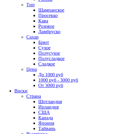
Тип
Шампанское
Просекко
Кава
Розовое
Ламбруско
Сахар
Брют
Сухое
Полусухое
Полусладкое
Сладкое
Цена
До 1000 руб
1000 руб - 3000 руб
От 3000 руб
Виски
Страна
Шотландия
Ирландия
США
Канада
Япония
Тайвань
Выдержка