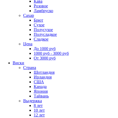
Кава
Розовое
Ламбруско
Сахар
Брют
Сухое
Полусухое
Полусладкое
Сладкое
Цена
До 1000 руб
1000 руб - 3000 руб
От 3000 руб
Виски
Страна
Шотландия
Ирландия
США
Канада
Япония
Тайвань
Выдержка
8 лет
10 лет
12 лет