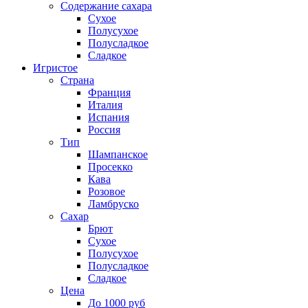
Содержание сахара
Сухое
Полусухое
Полусладкое
Сладкое
Игристое
Страна
Франция
Италия
Испания
Россия
Тип
Шампанское
Просекко
Кава
Розовое
Ламбруско
Сахар
Брют
Сухое
Полусухое
Полусладкое
Сладкое
Цена
До 1000 руб