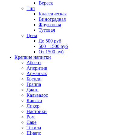
Вереск
Тип
Классическая
Виноградная
Фруктовая
Тутовая
Цена
До 500 руб
500 - 1500 руб
От 1500 руб
Крепкие напитки
Абсент
Аперитив
Арманьяк
Бренди
Граппа
Джин
Кальвадос
Кашаса
Ликер
Настойки
Ром
Саке
Текила
Шнапс