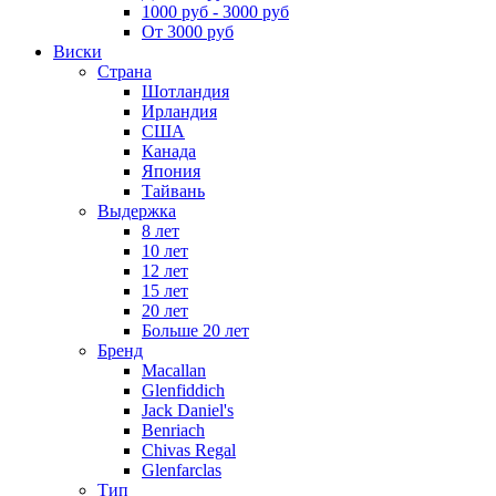
1000 руб - 3000 руб
От 3000 руб
Виски
Страна
Шотландия
Ирландия
США
Канада
Япония
Тайвань
Выдержка
8 лет
10 лет
12 лет
15 лет
20 лет
Больше 20 лет
Бренд
Macallan
Glenfiddich
Jack Daniel's
Benriach
Chivas Regal
Glenfarclas
Тип