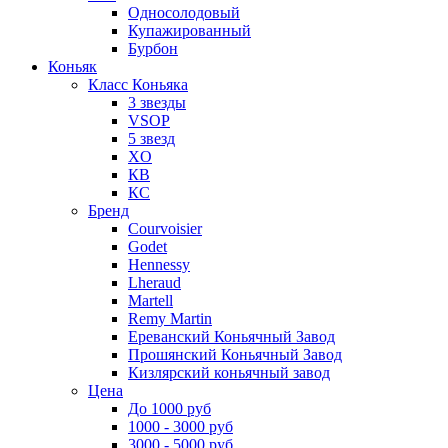
Односолодовый
Купажированный
Бурбон
Коньяк
Класс Коньяка
3 звезды
VSOP
5 звезд
XO
КВ
КС
Бренд
Courvoisier
Godet
Hennessy
Lheraud
Martell
Remy Martin
Ереванский Коньячный Завод
Прошянский Коньячный Завод
Кизлярский коньячный завод
Цена
До 1000 руб
1000 - 3000 руб
3000 - 5000 руб