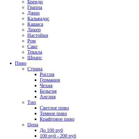
Бренди
Граппа
Джин
Кальвадос
Кашаса
Ликер
Настойки
Ром
Саке
Текила
Шнапс
Пиво
Страна
Россия
Германия
Чехия
Бельгия
Англия
Тип
Светлое пиво
Темное пиво
Крафтовое пиво
Цена
До 100 руб
100 руб - 200 руб