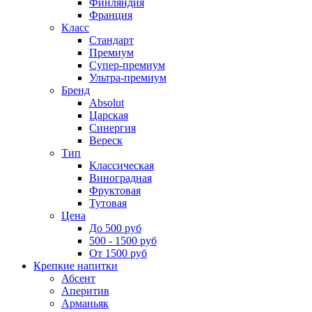
Финляндия
Франция
Класс
Стандарт
Премиум
Супер-премиум
Ультра-премиум
Бренд
Absolut
Царская
Синергия
Вереск
Тип
Классическая
Виноградная
Фруктовая
Тутовая
Цена
До 500 руб
500 - 1500 руб
От 1500 руб
Крепкие напитки
Абсент
Аперитив
Арманьяк