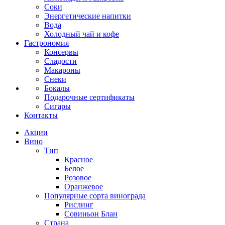
Соки
Энергетические напитки
Вода
Холодный чай и кофе
Гастрономия
Консервы
Сладости
Макароны
Снеки
Бокалы
Подарочные сертификаты
Сигары
Контакты
Акции
Вино
Тип
Красное
Белое
Розовое
Оранжевое
Популярные сорта винограда
Рислинг
Совиньон Блан
Страна