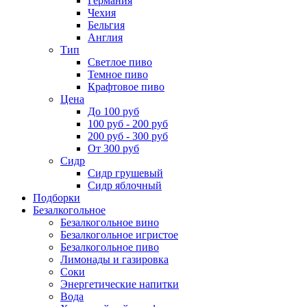
Германия
Чехия
Бельгия
Англия
Тип
Светлое пиво
Темное пиво
Крафтовое пиво
Цена
До 100 руб
100 руб - 200 руб
200 руб - 300 руб
От 300 руб
Сидр
Сидр грушевый
Сидр яблочный
Подборки
Безалкогольное
Безалкогольное вино
Безалкогольное игристое
Безалкогольное пиво
Лимонады и газировка
Соки
Энергетические напитки
Вода