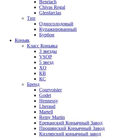
Benriach
Chivas Regal
Glenfarclas
Тип
Односолодовый
Купажированный
Бурбон
Коньяк
Класс Коньяка
3 звезды
VSOP
5 звезд
XO
КВ
КС
Бренд
Courvoisier
Godet
Hennessy
Lheraud
Martell
Remy Martin
Ереванский Коньячный Завод
Прошянский Коньячный Завод
Кизлярский коньячный завод