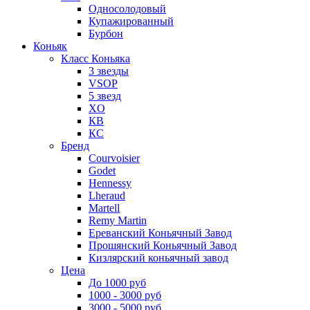
Односолодовый
Купажированный
Бурбон
Коньяк
Класс Коньяка
3 звезды
VSOP
5 звезд
XO
КВ
КС
Бренд
Courvoisier
Godet
Hennessy
Lheraud
Martell
Remy Martin
Ереванский Коньячный Завод
Прошянский Коньячный Завод
Кизлярский коньячный завод
Цена
До 1000 руб
1000 - 3000 руб
3000 - 5000 руб