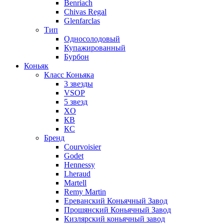
Benriach
Chivas Regal
Glenfarclas
Тип
Односолодовый
Купажированный
Бурбон
Коньяк
Класс Коньяка
3 звезды
VSOP
5 звезд
XO
КВ
КС
Бренд
Courvoisier
Godet
Hennessy
Lheraud
Martell
Remy Martin
Ереванский Коньячный Завод
Прошянский Коньячный Завод
Кизлярский коньячный завод