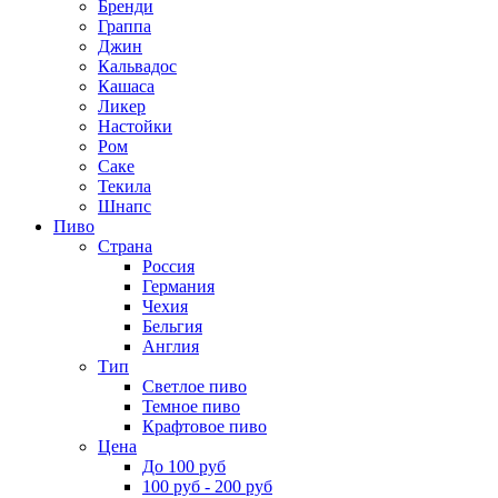
Бренди
Граппа
Джин
Кальвадос
Кашаса
Ликер
Настойки
Ром
Саке
Текила
Шнапс
Пиво
Страна
Россия
Германия
Чехия
Бельгия
Англия
Тип
Светлое пиво
Темное пиво
Крафтовое пиво
Цена
До 100 руб
100 руб - 200 руб