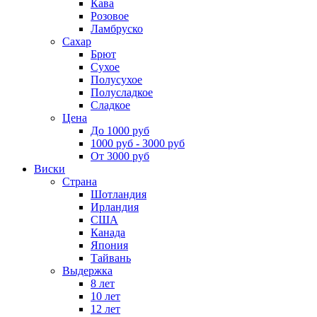
Кава
Розовое
Ламбруско
Сахар
Брют
Сухое
Полусухое
Полусладкое
Сладкое
Цена
До 1000 руб
1000 руб - 3000 руб
От 3000 руб
Виски
Страна
Шотландия
Ирландия
США
Канада
Япония
Тайвань
Выдержка
8 лет
10 лет
12 лет