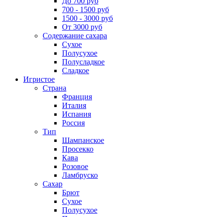
До 700 руб
700 - 1500 руб
1500 - 3000 руб
От 3000 руб
Содержание сахара
Сухое
Полусухое
Полусладкое
Сладкое
Игристое
Страна
Франция
Италия
Испания
Россия
Тип
Шампанское
Просекко
Кава
Розовое
Ламбруско
Сахар
Брют
Сухое
Полусухое