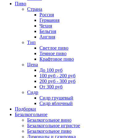
Пиво
Страна
Россия
Германия
Чехия
Бельгия
Англия
Тип
Светлое пиво
Темное пиво
Крафтовое пиво
Цена
До 100 руб
100 руб - 200 руб
200 руб - 300 руб
От 300 руб
Сидр
Сидр грушевый
Сидр яблочный
Подборки
Безалкогольное
Безалкогольное вино
Безалкогольное игристое
Безалкогольное пиво
Лимонады и газировка