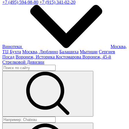
+7 (495) 594-98-80
+7 (915) 341-02-20
Винотеки
Москва,
ТЦ Бухта
Москва, Люблино
Балашиха
Мытищи
Сергиев
Посад
Воронеж, Историка Костомарова
Воронеж, 45-й
Стрелковой Дивизии