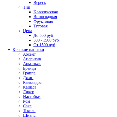
Вереск
Тип
Классическая
Виноградная
Фруктовая
Тутовая
Цена
До 500 руб
500 - 1500 руб
От 1500 руб
Крепкие напитки
Абсент
Аперитив
Арманьяк
Бренди
Граппа
Джин
Кальвадос
Кашаса
Ликер
Настойки
Ром
Саке
Текила
Шнапс