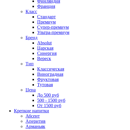
Финляндия
Франция
Класс
Стандарт
Премиум
Супер-премиум
Ультра-премиум
Бренд
Absolut
Царская
Синергия
Вереск
Тип
Классическая
Виноградная
Фруктовая
Тутовая
Цена
До 500 руб
500 - 1500 руб
От 1500 руб
Крепкие напитки
Абсент
Аперитив
Арманьяк