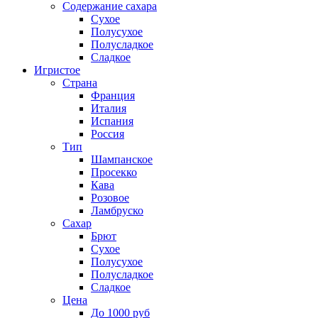
Содержание сахара
Сухое
Полусухое
Полусладкое
Сладкое
Игристое
Страна
Франция
Италия
Испания
Россия
Тип
Шампанское
Просекко
Кава
Розовое
Ламбруско
Сахар
Брют
Сухое
Полусухое
Полусладкое
Сладкое
Цена
До 1000 руб