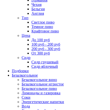
Германия
Чехия
Бельгия
Англия
Тип
Светлое пиво
Темное пиво
Крафтовое пиво
Цена
До 100 руб
100 руб - 200 руб
200 руб - 300 руб
От 300 руб
Сидр
Сидр грушевый
Сидр яблочный
Подборки
Безалкогольное
Безалкогольное вино
Безалкогольное игристое
Безалкогольное пиво
Лимонады и газировка
Соки
Энергетические напитки
Вода