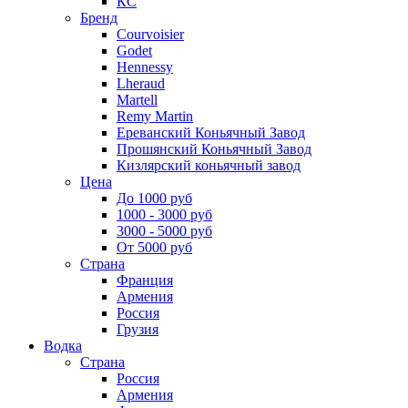
КС
Бренд
Courvoisier
Godet
Hennessy
Lheraud
Martell
Remy Martin
Ереванский Коньячный Завод
Прошянский Коньячный Завод
Кизлярский коньячный завод
Цена
До 1000 руб
1000 - 3000 руб
3000 - 5000 руб
От 5000 руб
Страна
Франция
Армения
Россия
Грузия
Водка
Страна
Россия
Армения