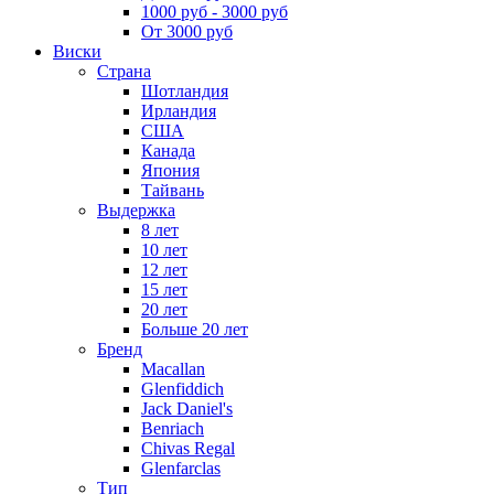
1000 руб - 3000 руб
От 3000 руб
Виски
Страна
Шотландия
Ирландия
США
Канада
Япония
Тайвань
Выдержка
8 лет
10 лет
12 лет
15 лет
20 лет
Больше 20 лет
Бренд
Macallan
Glenfiddich
Jack Daniel's
Benriach
Chivas Regal
Glenfarclas
Тип