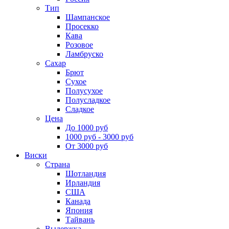
Тип
Шампанское
Просекко
Кава
Розовое
Ламбруско
Сахар
Брют
Сухое
Полусухое
Полусладкое
Сладкое
Цена
До 1000 руб
1000 руб - 3000 руб
От 3000 руб
Виски
Страна
Шотландия
Ирландия
США
Канада
Япония
Тайвань
Выдержка