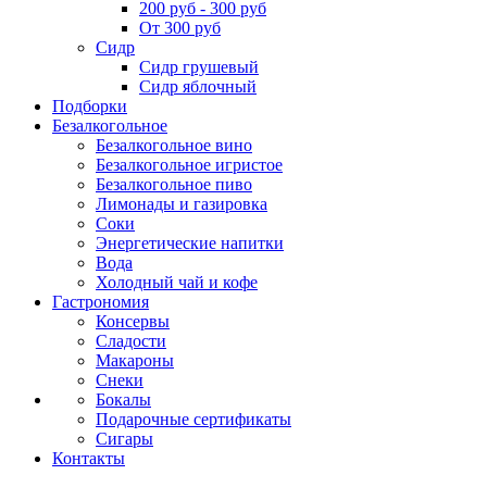
200 руб - 300 руб
От 300 руб
Сидр
Сидр грушевый
Сидр яблочный
Подборки
Безалкогольное
Безалкогольное вино
Безалкогольное игристое
Безалкогольное пиво
Лимонады и газировка
Соки
Энергетические напитки
Вода
Холодный чай и кофе
Гастрономия
Консервы
Сладости
Макароны
Снеки
Бокалы
Подарочные сертификаты
Сигары
Контакты