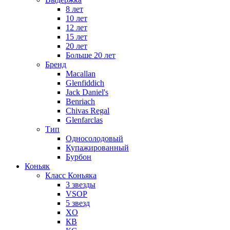
8 лет
10 лет
12 лет
15 лет
20 лет
Больше 20 лет
Бренд
Macallan
Glenfiddich
Jack Daniel's
Benriach
Chivas Regal
Glenfarclas
Тип
Односолодовый
Купажированный
Бурбон
Коньяк
Класс Коньяка
3 звезды
VSOP
5 звезд
XO
КВ