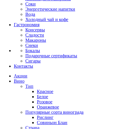
Соки
Энергетические напитки
Вода
Холодный чай и кофе
Гастрономия
Консервы
Сладости
Макароны
Снеки
Бокалы
Подарочные сертификаты
Сигары
Контакты
Акции
Вино
Тип
Красное
Белое
Розовое
Оранжевое
Популярные сорта винограда
Рислинг
Совиньон Блан
Страна