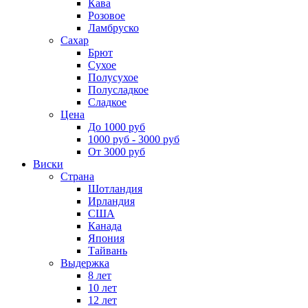
Кава
Розовое
Ламбруско
Сахар
Брют
Сухое
Полусухое
Полусладкое
Сладкое
Цена
До 1000 руб
1000 руб - 3000 руб
От 3000 руб
Виски
Страна
Шотландия
Ирландия
США
Канада
Япония
Тайвань
Выдержка
8 лет
10 лет
12 лет