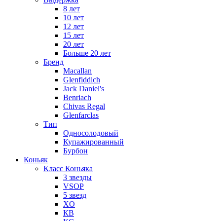
8 лет
10 лет
12 лет
15 лет
20 лет
Больше 20 лет
Бренд
Macallan
Glenfiddich
Jack Daniel's
Benriach
Chivas Regal
Glenfarclas
Тип
Односолодовый
Купажированный
Бурбон
Коньяк
Класс Коньяка
3 звезды
VSOP
5 звезд
XO
КВ