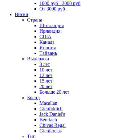
1000 руб - 3000 руб
От 3000 руб
Виски
Страна
Шотландия
Ирландия
США
Канада
Япония
Тайвань
Выдержка
8 лет
10 лет
12 лет
15 лет
20 лет
Больше 20 лет
Бренд
Macallan
Glenfiddich
Jack Daniel's
Benriach
Chivas Regal
Glenfarclas
Тип