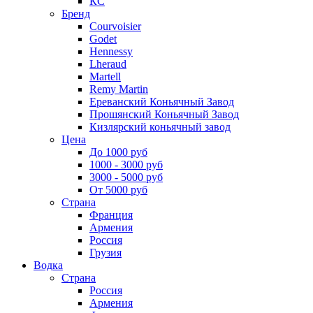
КС
Бренд
Courvoisier
Godet
Hennessy
Lheraud
Martell
Remy Martin
Ереванский Коньячный Завод
Прошянский Коньячный Завод
Кизлярский коньячный завод
Цена
До 1000 руб
1000 - 3000 руб
3000 - 5000 руб
От 5000 руб
Страна
Франция
Армения
Россия
Грузия
Водка
Страна
Россия
Армения