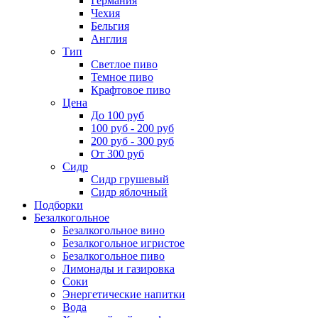
Германия
Чехия
Бельгия
Англия
Тип
Светлое пиво
Темное пиво
Крафтовое пиво
Цена
До 100 руб
100 руб - 200 руб
200 руб - 300 руб
От 300 руб
Сидр
Сидр грушевый
Сидр яблочный
Подборки
Безалкогольное
Безалкогольное вино
Безалкогольное игристое
Безалкогольное пиво
Лимонады и газировка
Соки
Энергетические напитки
Вода