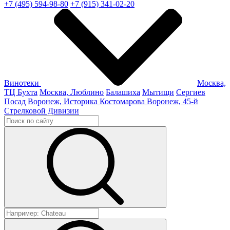
+7 (495) 594-98-80
+7 (915) 341-02-20
Винотеки
Москва,
ТЦ Бухта
Москва, Люблино
Балашиха
Мытищи
Сергиев
Посад
Воронеж, Историка Костомарова
Воронеж, 45-й
Стрелковой Дивизии