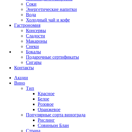
Соки
Энергетические напитки
Вода
Холодный чай и кофе
Гастрономия
Консервы
Сладости
Макароны
Снеки
Бокалы
Подарочные сертификаты
Сигары
Контакты
Акции
Вино
Тип
Красное
Белое
Розовое
Оранжевое
Популярные сорта винограда
Рислинг
Совиньон Блан
Страна