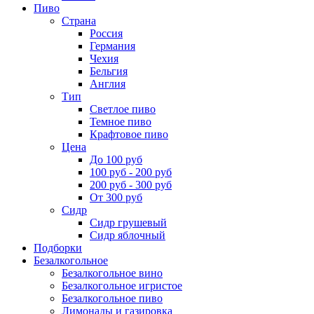
Пиво
Страна
Россия
Германия
Чехия
Бельгия
Англия
Тип
Светлое пиво
Темное пиво
Крафтовое пиво
Цена
До 100 руб
100 руб - 200 руб
200 руб - 300 руб
От 300 руб
Сидр
Сидр грушевый
Сидр яблочный
Подборки
Безалкогольное
Безалкогольное вино
Безалкогольное игристое
Безалкогольное пиво
Лимонады и газировка