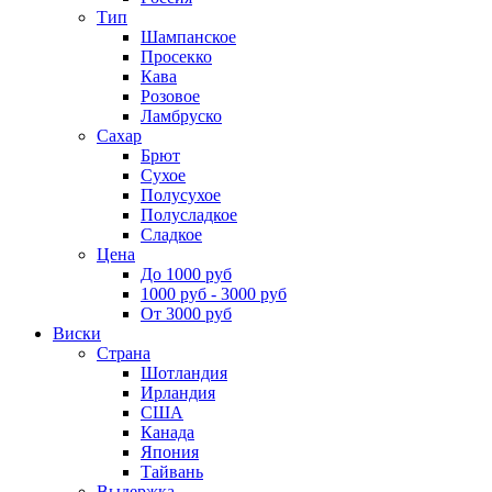
Тип
Шампанское
Просекко
Кава
Розовое
Ламбруско
Сахар
Брют
Сухое
Полусухое
Полусладкое
Сладкое
Цена
До 1000 руб
1000 руб - 3000 руб
От 3000 руб
Виски
Страна
Шотландия
Ирландия
США
Канада
Япония
Тайвань
Выдержка