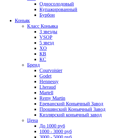
Односолодовый
Купажированный
Бурбон
Коньяк
Класс Коньяка
3 звезды
VSOP
5 звезд
XO
КВ
КС
Бренд
Courvoisier
Godet
Hennessy
Lheraud
Martell
Remy Martin
Ереванский Коньячный Завод
Прошянский Коньячный Завод
Кизлярский коньячный завод
Цена
До 1000 руб
1000 - 3000 руб
3000 - 5000 руб