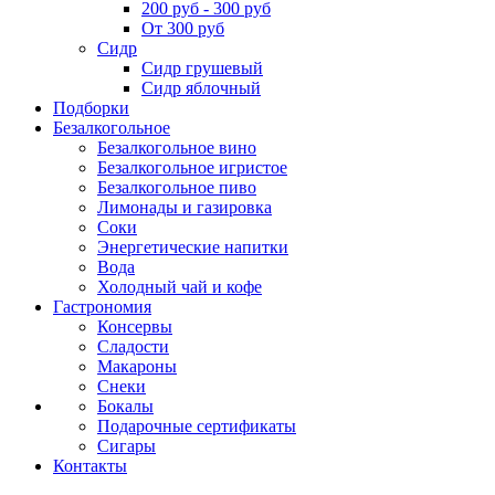
200 руб - 300 руб
От 300 руб
Сидр
Сидр грушевый
Сидр яблочный
Подборки
Безалкогольное
Безалкогольное вино
Безалкогольное игристое
Безалкогольное пиво
Лимонады и газировка
Соки
Энергетические напитки
Вода
Холодный чай и кофе
Гастрономия
Консервы
Сладости
Макароны
Снеки
Бокалы
Подарочные сертификаты
Сигары
Контакты