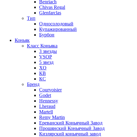
Benriach
Chivas Regal
Glenfarclas
Тип
Односолодовый
Купажированный
Бурбон
Коньяк
Класс Коньяка
3 звезды
VSOP
5 звезд
XO
КВ
КС
Бренд
Courvoisier
Godet
Hennessy
Lheraud
Martell
Remy Martin
Ереванский Коньячный Завод
Прошянский Коньячный Завод
Кизлярский коньячный завод