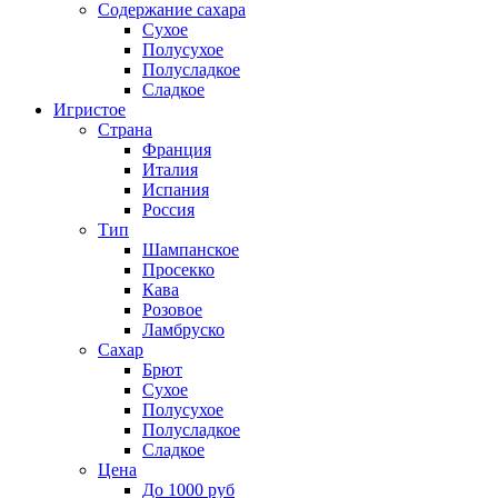
Содержание сахара
Сухое
Полусухое
Полусладкое
Сладкое
Игристое
Страна
Франция
Италия
Испания
Россия
Тип
Шампанское
Просекко
Кава
Розовое
Ламбруско
Сахар
Брют
Сухое
Полусухое
Полусладкое
Сладкое
Цена
До 1000 руб