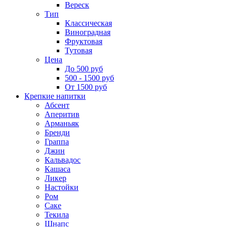
Вереск
Тип
Классическая
Виноградная
Фруктовая
Тутовая
Цена
До 500 руб
500 - 1500 руб
От 1500 руб
Крепкие напитки
Абсент
Аперитив
Арманьяк
Бренди
Граппа
Джин
Кальвадос
Кашаса
Ликер
Настойки
Ром
Саке
Текила
Шнапс