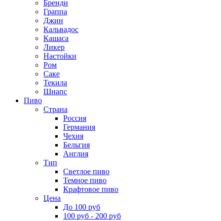
Бренди
Граппа
Джин
Кальвадос
Кашаса
Ликер
Настойки
Ром
Саке
Текила
Шнапс
Пиво
Страна
Россия
Германия
Чехия
Бельгия
Англия
Тип
Светлое пиво
Темное пиво
Крафтовое пиво
Цена
До 100 руб
100 руб - 200 руб