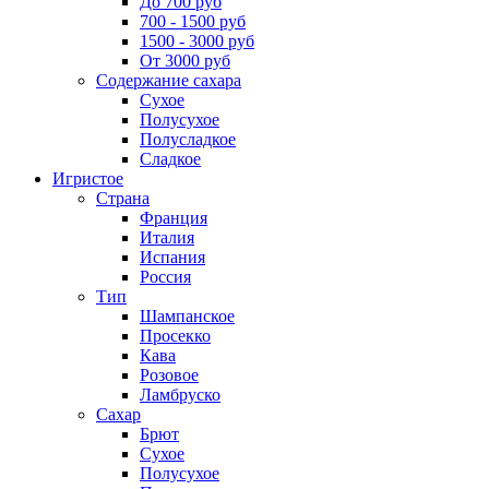
До 700 руб
700 - 1500 руб
1500 - 3000 руб
От 3000 руб
Содержание сахара
Сухое
Полусухое
Полусладкое
Сладкое
Игристое
Страна
Франция
Италия
Испания
Россия
Тип
Шампанское
Просекко
Кава
Розовое
Ламбруско
Сахар
Брют
Сухое
Полусухое