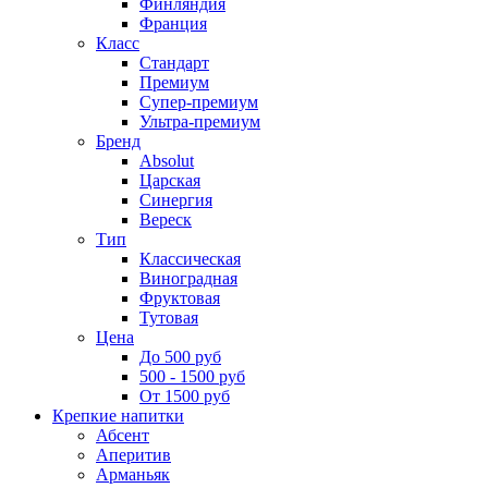
Финляндия
Франция
Класс
Стандарт
Премиум
Супер-премиум
Ультра-премиум
Бренд
Absolut
Царская
Синергия
Вереск
Тип
Классическая
Виноградная
Фруктовая
Тутовая
Цена
До 500 руб
500 - 1500 руб
От 1500 руб
Крепкие напитки
Абсент
Аперитив
Арманьяк