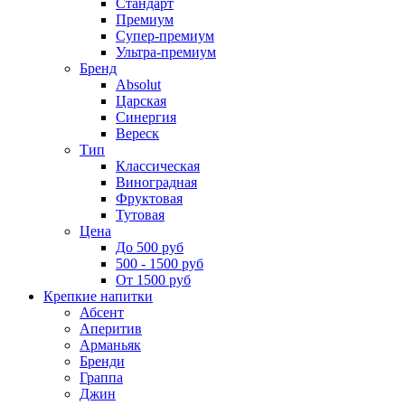
Стандарт
Премиум
Супер-премиум
Ультра-премиум
Бренд
Absolut
Царская
Синергия
Вереск
Тип
Классическая
Виноградная
Фруктовая
Тутовая
Цена
До 500 руб
500 - 1500 руб
От 1500 руб
Крепкие напитки
Абсент
Аперитив
Арманьяк
Бренди
Граппа
Джин