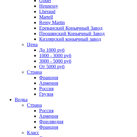
Godet
Hennessy
Lheraud
Martell
Remy Martin
Ереванский Коньячный Завод
Прошянский Коньячный Завод
Кизлярский коньячный завод
Цена
До 1000 руб
1000 - 3000 руб
3000 - 5000 руб
От 5000 руб
Страна
Франция
Армения
Россия
Грузия
Водка
Страна
Россия
Армения
Финляндия
Франция
Класс