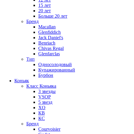
15 лет
20 лет
Больше 20 лет
Бренд
Macallan
Glenfiddich
Jack Daniel's
Benriach
Chivas Regal
Glenfarclas
Тип
Односолодовый
Купажированный
Бурбон
Коньяк
Класс Коньяка
3 звезды
VSOP
5 звезд
XO
КВ
КС
Бренд
Courvoisier