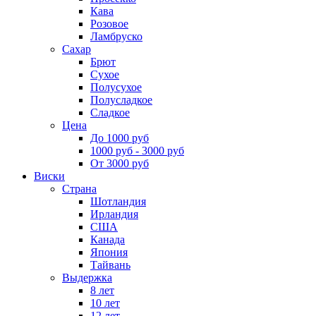
Кава
Розовое
Ламбруско
Сахар
Брют
Сухое
Полусухое
Полусладкое
Сладкое
Цена
До 1000 руб
1000 руб - 3000 руб
От 3000 руб
Виски
Страна
Шотландия
Ирландия
США
Канада
Япония
Тайвань
Выдержка
8 лет
10 лет
12 лет