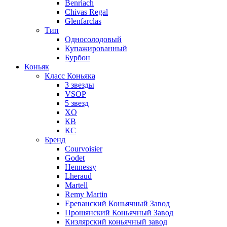
Benriach
Chivas Regal
Glenfarclas
Тип
Односолодовый
Купажированный
Бурбон
Коньяк
Класс Коньяка
3 звезды
VSOP
5 звезд
XO
КВ
КС
Бренд
Courvoisier
Godet
Hennessy
Lheraud
Martell
Remy Martin
Ереванский Коньячный Завод
Прошянский Коньячный Завод
Кизлярский коньячный завод