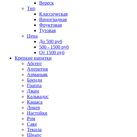
Вереск
Тип
Классическая
Виноградная
Фруктовая
Тутовая
Цена
До 500 руб
500 - 1500 руб
От 1500 руб
Крепкие напитки
Абсент
Аперитив
Арманьяк
Бренди
Граппа
Джин
Кальвадос
Кашаса
Ликер
Настойки
Ром
Саке
Текила
Шнапс