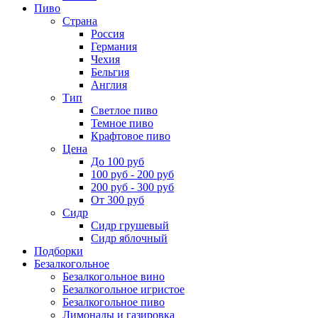
Пиво
Страна
Россия
Германия
Чехия
Бельгия
Англия
Тип
Светлое пиво
Темное пиво
Крафтовое пиво
Цена
До 100 руб
100 руб - 200 руб
200 руб - 300 руб
От 300 руб
Сидр
Сидр грушевый
Сидр яблочный
Подборки
Безалкогольное
Безалкогольное вино
Безалкогольное игристое
Безалкогольное пиво
Лимонады и газировка