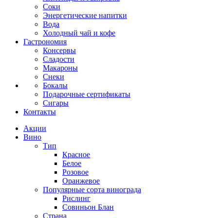
Соки
Энергетические напитки
Вода
Холодный чай и кофе
Гастрономия
Консервы
Сладости
Макароны
Снеки
Бокалы
Подарочные сертификаты
Сигары
Контакты
Акции
Вино
Тип
Красное
Белое
Розовое
Оранжевое
Популярные сорта винограда
Рислинг
Совиньон Блан
Страна