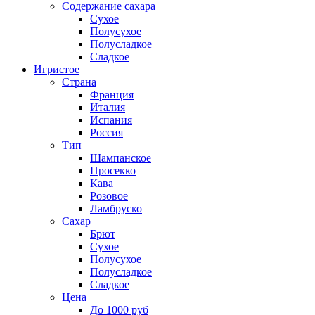
Содержание сахара
Сухое
Полусухое
Полусладкое
Сладкое
Игристое
Страна
Франция
Италия
Испания
Россия
Тип
Шампанское
Просекко
Кава
Розовое
Ламбруско
Сахар
Брют
Сухое
Полусухое
Полусладкое
Сладкое
Цена
До 1000 руб