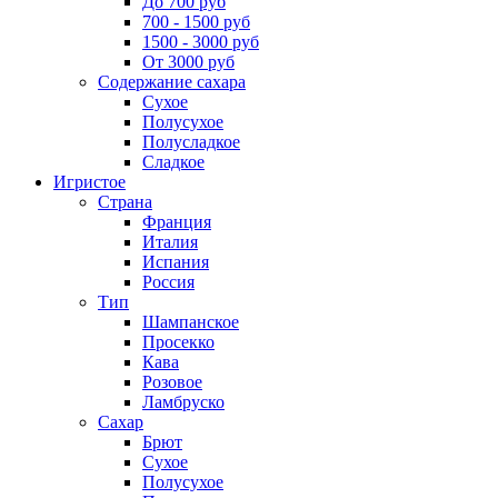
До 700 руб
700 - 1500 руб
1500 - 3000 руб
От 3000 руб
Содержание сахара
Сухое
Полусухое
Полусладкое
Сладкое
Игристое
Страна
Франция
Италия
Испания
Россия
Тип
Шампанское
Просекко
Кава
Розовое
Ламбруско
Сахар
Брют
Сухое
Полусухое