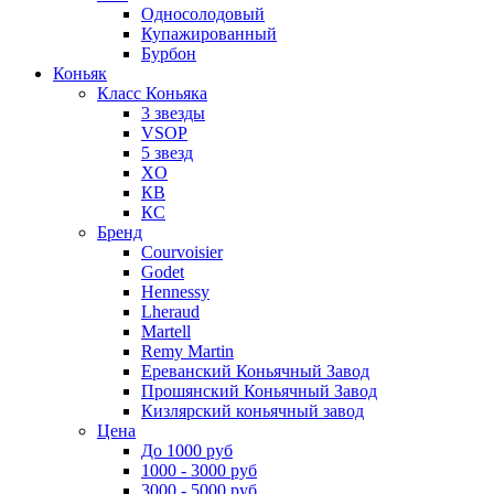
Односолодовый
Купажированный
Бурбон
Коньяк
Класс Коньяка
3 звезды
VSOP
5 звезд
XO
КВ
КС
Бренд
Courvoisier
Godet
Hennessy
Lheraud
Martell
Remy Martin
Ереванский Коньячный Завод
Прошянский Коньячный Завод
Кизлярский коньячный завод
Цена
До 1000 руб
1000 - 3000 руб
3000 - 5000 руб