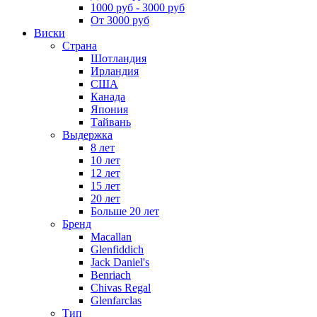
1000 руб - 3000 руб
От 3000 руб
Виски
Страна
Шотландия
Ирландия
США
Канада
Япония
Тайвань
Выдержка
8 лет
10 лет
12 лет
15 лет
20 лет
Больше 20 лет
Бренд
Macallan
Glenfiddich
Jack Daniel's
Benriach
Chivas Regal
Glenfarclas
Тип