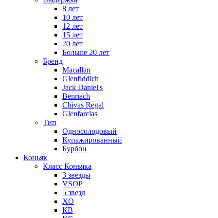
8 лет
10 лет
12 лет
15 лет
20 лет
Больше 20 лет
Бренд
Macallan
Glenfiddich
Jack Daniel's
Benriach
Chivas Regal
Glenfarclas
Тип
Односолодовый
Купажированный
Бурбон
Коньяк
Класс Коньяка
3 звезды
VSOP
5 звезд
XO
КВ