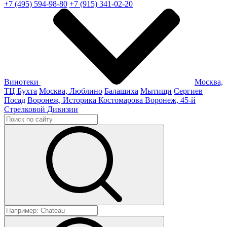
+7 (495) 594-98-80
+7 (915) 341-02-20
Винотеки
Москва,
ТЦ Бухта
Москва, Люблино
Балашиха
Мытищи
Сергиев
Посад
Воронеж, Историка Костомарова
Воронеж, 45-й
Стрелковой Дивизии