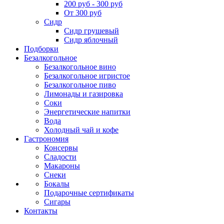
200 руб - 300 руб
От 300 руб
Сидр
Сидр грушевый
Сидр яблочный
Подборки
Безалкогольное
Безалкогольное вино
Безалкогольное игристое
Безалкогольное пиво
Лимонады и газировка
Соки
Энергетические напитки
Вода
Холодный чай и кофе
Гастрономия
Консервы
Сладости
Макароны
Снеки
Бокалы
Подарочные сертификаты
Сигары
Контакты