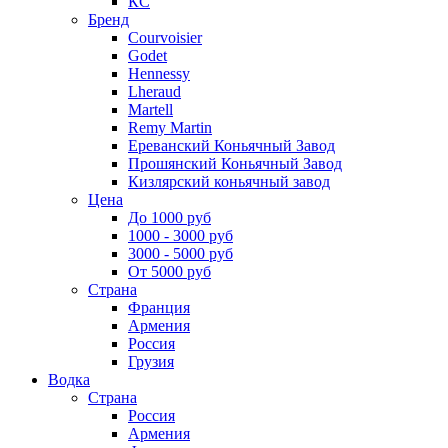
КС
Бренд
Courvoisier
Godet
Hennessy
Lheraud
Martell
Remy Martin
Ереванский Коньячный Завод
Прошянский Коньячный Завод
Кизлярский коньячный завод
Цена
До 1000 руб
1000 - 3000 руб
3000 - 5000 руб
От 5000 руб
Страна
Франция
Армения
Россия
Грузия
Водка
Страна
Россия
Армения