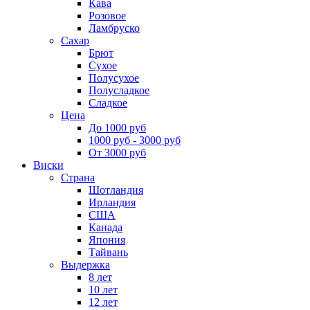
Кава
Розовое
Ламбруско
Сахар
Брют
Сухое
Полусухое
Полусладкое
Сладкое
Цена
До 1000 руб
1000 руб - 3000 руб
От 3000 руб
Виски
Страна
Шотландия
Ирландия
США
Канада
Япония
Тайвань
Выдержка
8 лет
10 лет
12 лет