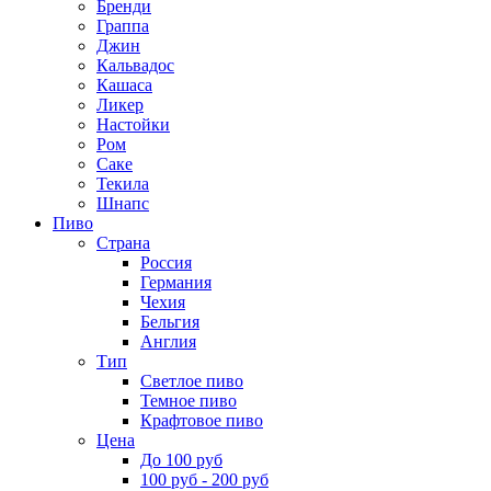
Бренди
Граппа
Джин
Кальвадос
Кашаса
Ликер
Настойки
Ром
Саке
Текила
Шнапс
Пиво
Страна
Россия
Германия
Чехия
Бельгия
Англия
Тип
Светлое пиво
Темное пиво
Крафтовое пиво
Цена
До 100 руб
100 руб - 200 руб