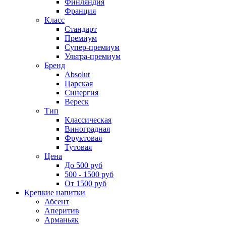
Финляндия
Франция
Класс
Стандарт
Премиум
Супер-премиум
Ультра-премиум
Бренд
Absolut
Царская
Синергия
Вереск
Тип
Классическая
Виноградная
Фруктовая
Тутовая
Цена
До 500 руб
500 - 1500 руб
От 1500 руб
Крепкие напитки
Абсент
Аперитив
Арманьяк