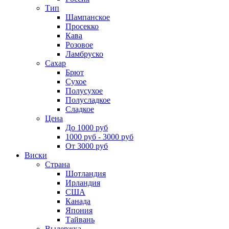
Тип
Шампанское
Просекко
Кава
Розовое
Ламбруско
Сахар
Брют
Сухое
Полусухое
Полусладкое
Сладкое
Цена
До 1000 руб
1000 руб - 3000 руб
От 3000 руб
Виски
Страна
Шотландия
Ирландия
США
Канада
Япония
Тайвань
Выдержка