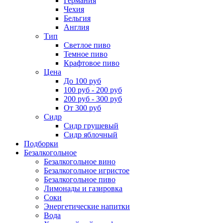
Германия
Чехия
Бельгия
Англия
Тип
Светлое пиво
Темное пиво
Крафтовое пиво
Цена
До 100 руб
100 руб - 200 руб
200 руб - 300 руб
От 300 руб
Сидр
Сидр грушевый
Сидр яблочный
Подборки
Безалкогольное
Безалкогольное вино
Безалкогольное игристое
Безалкогольное пиво
Лимонады и газировка
Соки
Энергетические напитки
Вода