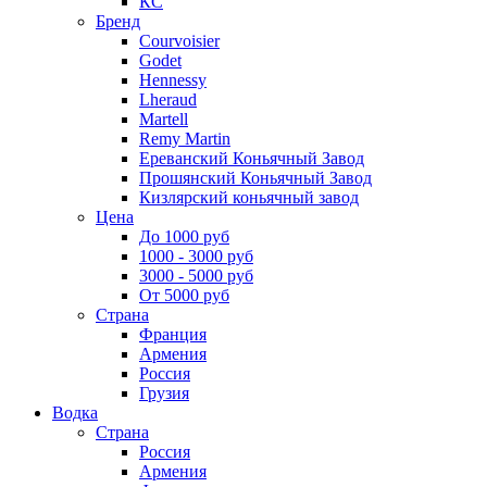
КС
Бренд
Courvoisier
Godet
Hennessy
Lheraud
Martell
Remy Martin
Ереванский Коньячный Завод
Прошянский Коньячный Завод
Кизлярский коньячный завод
Цена
До 1000 руб
1000 - 3000 руб
3000 - 5000 руб
От 5000 руб
Страна
Франция
Армения
Россия
Грузия
Водка
Страна
Россия
Армения