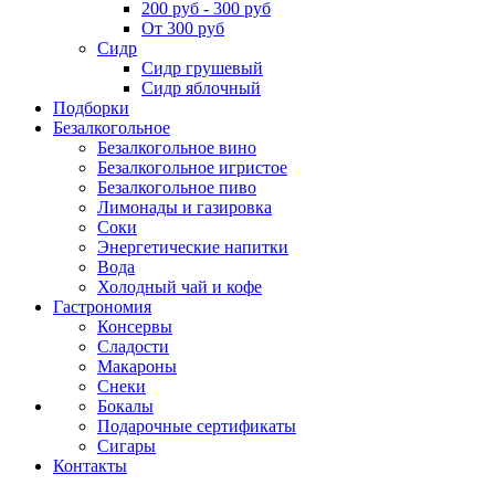
200 руб - 300 руб
От 300 руб
Сидр
Сидр грушевый
Сидр яблочный
Подборки
Безалкогольное
Безалкогольное вино
Безалкогольное игристое
Безалкогольное пиво
Лимонады и газировка
Соки
Энергетические напитки
Вода
Холодный чай и кофе
Гастрономия
Консервы
Сладости
Макароны
Снеки
Бокалы
Подарочные сертификаты
Сигары
Контакты