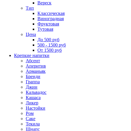
Вереск
Тип
Классическая
Виноградная
Фруктовая
Тутовая
Цена
До 500 руб
500 - 1500 руб
От 1500 руб
Крепкие напитки
Абсент
Аперитив
Арманьяк
Бренди
Граппа
Джин
Кальвадос
Кашаса
Ликер
Настойки
Ром
Саке
Текила
Шнапс