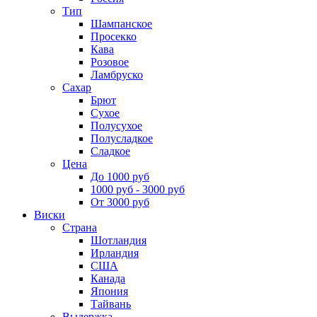
Тип
Шампанское
Просекко
Кава
Розовое
Ламбруско
Сахар
Брют
Сухое
Полусухое
Полусладкое
Сладкое
Цена
До 1000 руб
1000 руб - 3000 руб
От 3000 руб
Виски
Страна
Шотландия
Ирландия
США
Канада
Япония
Тайвань
Выдержка