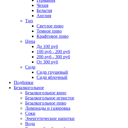
Германия
Чехия
Бельгия
Англия
Тип
Светлое пиво
Темное пиво
Крафтовое пиво
Цена
До 100 руб
100 руб - 200 руб
200 руб - 300 руб
От 300 руб
Сидр
Сидр грушевый
Сидр яблочный
Подборки
Безалкогольное
Безалкогольное вино
Безалкогольное игристое
Безалкогольное пиво
Лимонады и газировка
Соки
Энергетические напитки
Вода