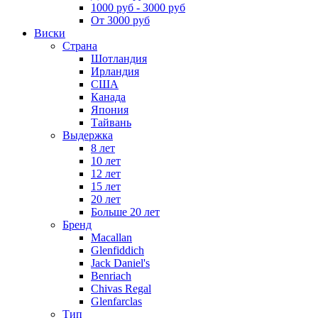
1000 руб - 3000 руб
От 3000 руб
Виски
Страна
Шотландия
Ирландия
США
Канада
Япония
Тайвань
Выдержка
8 лет
10 лет
12 лет
15 лет
20 лет
Больше 20 лет
Бренд
Macallan
Glenfiddich
Jack Daniel's
Benriach
Chivas Regal
Glenfarclas
Тип