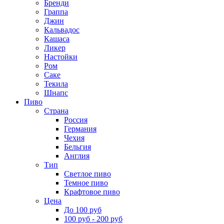
Бренди
Граппа
Джин
Кальвадос
Кашаса
Ликер
Настойки
Ром
Саке
Текила
Шнапс
Пиво
Страна
Россия
Германия
Чехия
Бельгия
Англия
Тип
Светлое пиво
Темное пиво
Крафтовое пиво
Цена
До 100 руб
100 руб - 200 руб