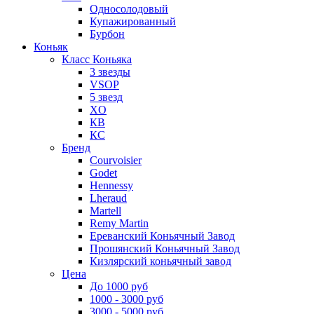
Односолодовый
Купажированный
Бурбон
Коньяк
Класс Коньяка
3 звезды
VSOP
5 звезд
XO
КВ
КС
Бренд
Courvoisier
Godet
Hennessy
Lheraud
Martell
Remy Martin
Ереванский Коньячный Завод
Прошянский Коньячный Завод
Кизлярский коньячный завод
Цена
До 1000 руб
1000 - 3000 руб
3000 - 5000 руб