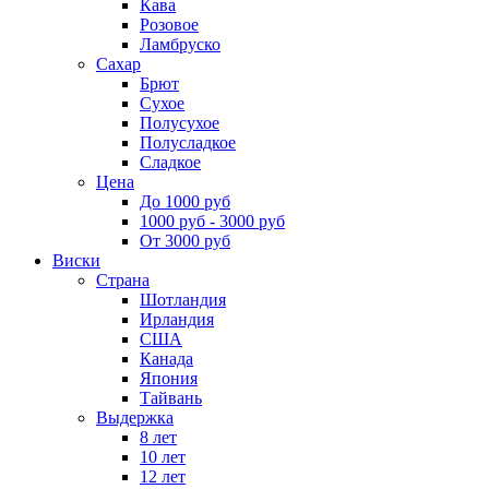
Кава
Розовое
Ламбруско
Сахар
Брют
Сухое
Полусухое
Полусладкое
Сладкое
Цена
До 1000 руб
1000 руб - 3000 руб
От 3000 руб
Виски
Страна
Шотландия
Ирландия
США
Канада
Япония
Тайвань
Выдержка
8 лет
10 лет
12 лет