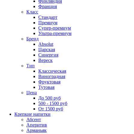
Финляндия
Франция
Класс
Стандарт
Премиум
Супер-премиум
Ультра-премиум
Бренд
Absolut
Царская
Синергия
Вереск
Тип
Классическая
Виноградная
Фруктовая
Тутовая
Цена
До 500 руб
500 - 1500 руб
От 1500 руб
Крепкие напитки
Абсент
Аперитив
Арманьяк