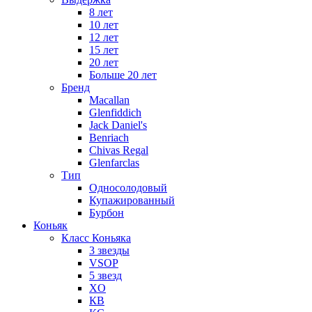
8 лет
10 лет
12 лет
15 лет
20 лет
Больше 20 лет
Бренд
Macallan
Glenfiddich
Jack Daniel's
Benriach
Chivas Regal
Glenfarclas
Тип
Односолодовый
Купажированный
Бурбон
Коньяк
Класс Коньяка
3 звезды
VSOP
5 звезд
XO
КВ