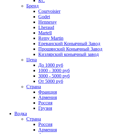
КС
Бренд
Courvoisier
Godet
Hennessy
Lheraud
Martell
Remy Martin
Ереванский Коньячный Завод
Прошянский Коньячный Завод
Кизлярский коньячный завод
Цена
До 1000 руб
1000 - 3000 руб
3000 - 5000 руб
От 5000 руб
Страна
Франция
Армения
Россия
Грузия
Водка
Страна
Россия
Армения