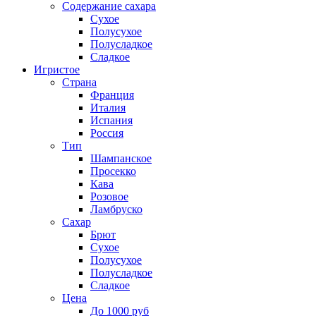
Содержание сахара
Сухое
Полусухое
Полусладкое
Сладкое
Игристое
Страна
Франция
Италия
Испания
Россия
Тип
Шампанское
Просекко
Кава
Розовое
Ламбруско
Сахар
Брют
Сухое
Полусухое
Полусладкое
Сладкое
Цена
До 1000 руб