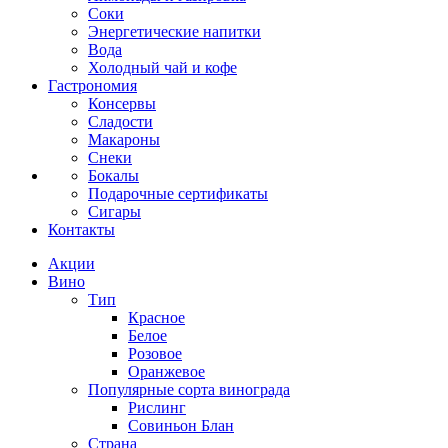
Соки
Энергетические напитки
Вода
Холодный чай и кофе
Гастрономия
Консервы
Сладости
Макароны
Снеки
Бокалы
Подарочные сертификаты
Сигары
Контакты
Акции
Вино
Тип
Красное
Белое
Розовое
Оранжевое
Популярные сорта винограда
Рислинг
Совиньон Блан
Страна