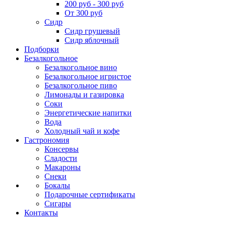
200 руб - 300 руб
От 300 руб
Сидр
Сидр грушевый
Сидр яблочный
Подборки
Безалкогольное
Безалкогольное вино
Безалкогольное игристое
Безалкогольное пиво
Лимонады и газировка
Соки
Энергетические напитки
Вода
Холодный чай и кофе
Гастрономия
Консервы
Сладости
Макароны
Снеки
Бокалы
Подарочные сертификаты
Сигары
Контакты