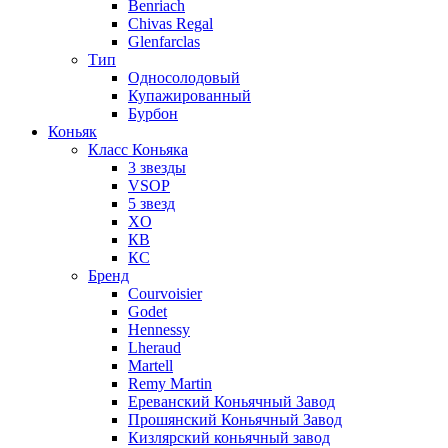
Benriach
Chivas Regal
Glenfarclas
Тип
Односолодовый
Купажированный
Бурбон
Коньяк
Класс Коньяка
3 звезды
VSOP
5 звезд
XO
КВ
КС
Бренд
Courvoisier
Godet
Hennessy
Lheraud
Martell
Remy Martin
Ереванский Коньячный Завод
Прошянский Коньячный Завод
Кизлярский коньячный завод