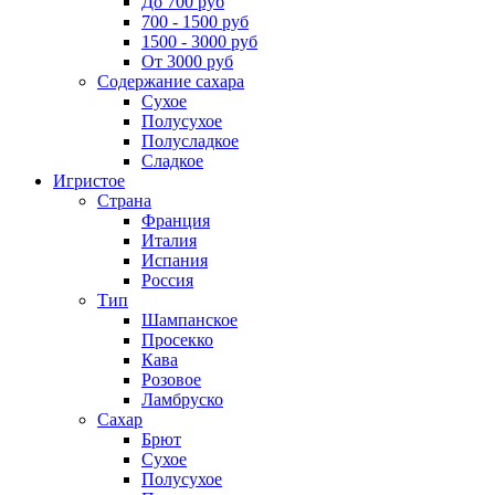
До 700 руб
700 - 1500 руб
1500 - 3000 руб
От 3000 руб
Содержание сахара
Сухое
Полусухое
Полусладкое
Сладкое
Игристое
Страна
Франция
Италия
Испания
Россия
Тип
Шампанское
Просекко
Кава
Розовое
Ламбруско
Сахар
Брют
Сухое
Полусухое