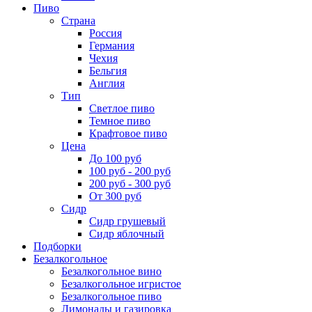
Пиво
Страна
Россия
Германия
Чехия
Бельгия
Англия
Тип
Светлое пиво
Темное пиво
Крафтовое пиво
Цена
До 100 руб
100 руб - 200 руб
200 руб - 300 руб
От 300 руб
Сидр
Сидр грушевый
Сидр яблочный
Подборки
Безалкогольное
Безалкогольное вино
Безалкогольное игристое
Безалкогольное пиво
Лимонады и газировка