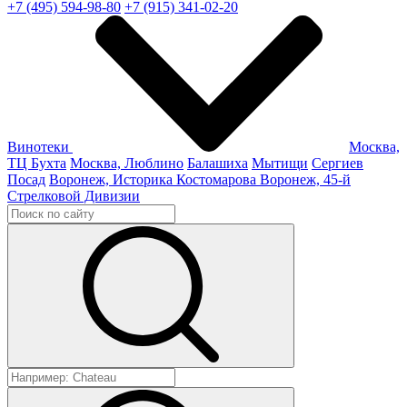
+7 (495) 594-98-80
+7 (915) 341-02-20
Винотеки
Москва,
ТЦ Бухта
Москва, Люблино
Балашиха
Мытищи
Сергиев
Посад
Воронеж, Историка Костомарова
Воронеж, 45-й
Стрелковой Дивизии