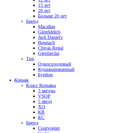
15 лет
20 лет
Больше 20 лет
Бренд
Macallan
Glenfiddich
Jack Daniel's
Benriach
Chivas Regal
Glenfarclas
Тип
Односолодовый
Купажированный
Бурбон
Коньяк
Класс Коньяка
3 звезды
VSOP
5 звезд
XO
КВ
КС
Бренд
Courvoisier