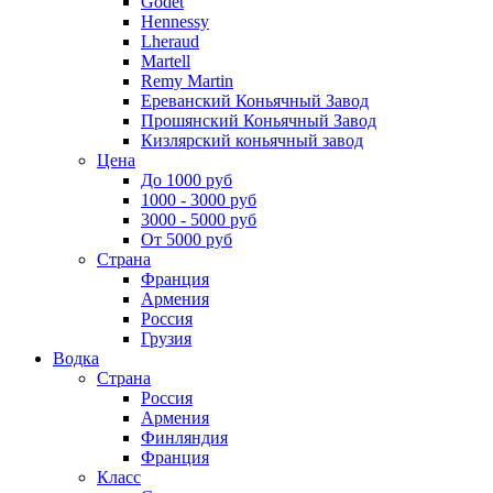
Godet
Hennessy
Lheraud
Martell
Remy Martin
Ереванский Коньячный Завод
Прошянский Коньячный Завод
Кизлярский коньячный завод
Цена
До 1000 руб
1000 - 3000 руб
3000 - 5000 руб
От 5000 руб
Страна
Франция
Армения
Россия
Грузия
Водка
Страна
Россия
Армения
Финляндия
Франция
Класс