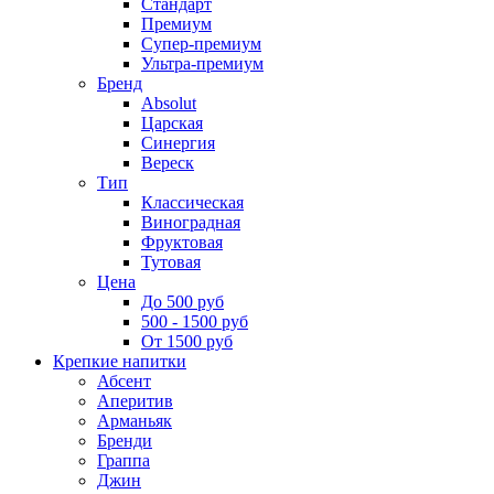
Стандарт
Премиум
Супер-премиум
Ультра-премиум
Бренд
Absolut
Царская
Синергия
Вереск
Тип
Классическая
Виноградная
Фруктовая
Тутовая
Цена
До 500 руб
500 - 1500 руб
От 1500 руб
Крепкие напитки
Абсент
Аперитив
Арманьяк
Бренди
Граппа
Джин