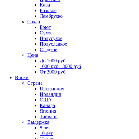
Кава
Розовое
Ламбруско
Сахар
Брют
Сухое
Полусухое
Полусладкое
Сладкое
Цена
До 1000 руб
1000 руб - 3000 руб
От 3000 руб
Виски
Страна
Шотландия
Ирландия
США
Канада
Япония
Тайвань
Выдержка
8 лет
10 лет
12 лет