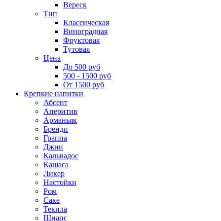
Вереск
Тип
Классическая
Виноградная
Фруктовая
Тутовая
Цена
До 500 руб
500 - 1500 руб
От 1500 руб
Крепкие напитки
Абсент
Аперитив
Арманьяк
Бренди
Граппа
Джин
Кальвадос
Кашаса
Ликер
Настойки
Ром
Саке
Текила
Шнапс