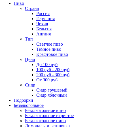
Пиво
Страна
Россия
Германия
Чехия
Бельгия
Англия
Тип
Светлое пиво
Темное пиво
Крафтовое пиво
Цена
До 100 руб
100 руб - 200 руб
200 руб - 300 руб
От 300 руб
Сидр
Сидр грушевый
Сидр яблочный
Подборки
Безалкогольное
Безалкогольное вино
Безалкогольное игристое
Безалкогольное пиво
Лимонады и газировка