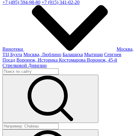
+7 (495) 594-98-80
+7 (915) 341-02-20
Винотеки
Москва,
ТЦ Бухта
Москва, Люблино
Балашиха
Мытищи
Сергиев
Посад
Воронеж, Историка Костомарова
Воронеж, 45-й
Стрелковой Дивизии