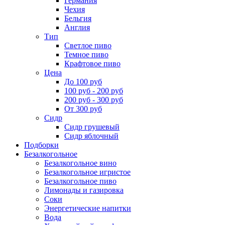
Германия
Чехия
Бельгия
Англия
Тип
Светлое пиво
Темное пиво
Крафтовое пиво
Цена
До 100 руб
100 руб - 200 руб
200 руб - 300 руб
От 300 руб
Сидр
Сидр грушевый
Сидр яблочный
Подборки
Безалкогольное
Безалкогольное вино
Безалкогольное игристое
Безалкогольное пиво
Лимонады и газировка
Соки
Энергетические напитки
Вода