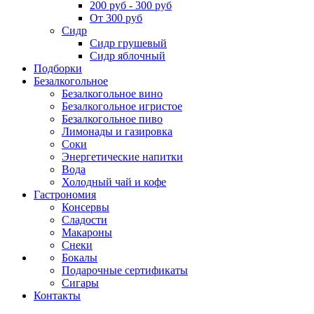
200 руб - 300 руб
От 300 руб
Сидр
Сидр грушевый
Сидр яблочный
Подборки
Безалкогольное
Безалкогольное вино
Безалкогольное игристое
Безалкогольное пиво
Лимонады и газировка
Соки
Энергетические напитки
Вода
Холодный чай и кофе
Гастрономия
Консервы
Сладости
Макароны
Снеки
Бокалы
Подарочные сертификаты
Сигары
Контакты