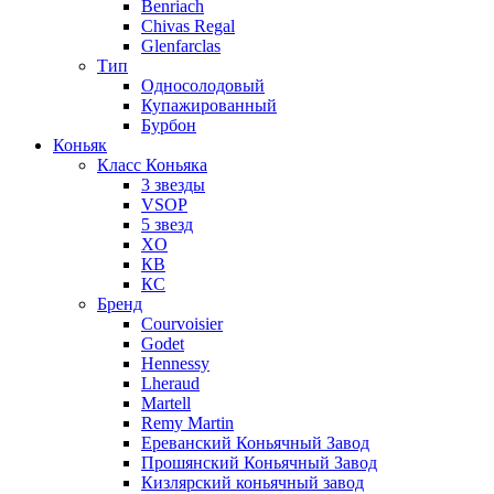
Benriach
Chivas Regal
Glenfarclas
Тип
Односолодовый
Купажированный
Бурбон
Коньяк
Класс Коньяка
3 звезды
VSOP
5 звезд
XO
КВ
КС
Бренд
Courvoisier
Godet
Hennessy
Lheraud
Martell
Remy Martin
Ереванский Коньячный Завод
Прошянский Коньячный Завод
Кизлярский коньячный завод