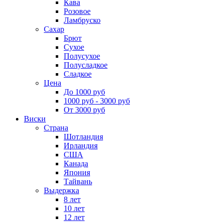
Кава
Розовое
Ламбруско
Сахар
Брют
Сухое
Полусухое
Полусладкое
Сладкое
Цена
До 1000 руб
1000 руб - 3000 руб
От 3000 руб
Виски
Страна
Шотландия
Ирландия
США
Канада
Япония
Тайвань
Выдержка
8 лет
10 лет
12 лет