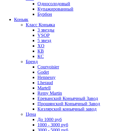
Односолодовый
Купажированный
Бурбон
Коньяк
Класс Коньяка
3 звезды
VSOP
5 звезд
XO
КВ
КС
Бренд
Courvoisier
Godet
Hennessy
Lheraud
Martell
Remy Martin
Ереванский Коньячный Завод
Прошянский Коньячный Завод
Кизлярский коньячный завод
Цена
До 1000 руб
1000 - 3000 руб
3000 - 5000 руб