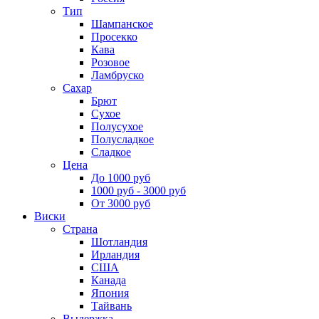
Тип
Шампанское
Просекко
Кава
Розовое
Ламбруско
Сахар
Брют
Сухое
Полусухое
Полусладкое
Сладкое
Цена
До 1000 руб
1000 руб - 3000 руб
От 3000 руб
Виски
Страна
Шотландия
Ирландия
США
Канада
Япония
Тайвань
Выдержка