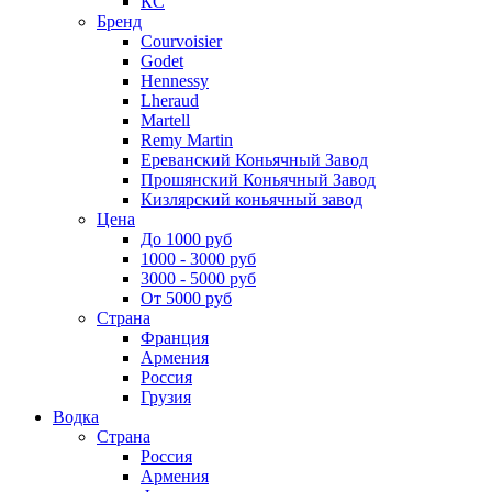
КС
Бренд
Courvoisier
Godet
Hennessy
Lheraud
Martell
Remy Martin
Ереванский Коньячный Завод
Прошянский Коньячный Завод
Кизлярский коньячный завод
Цена
До 1000 руб
1000 - 3000 руб
3000 - 5000 руб
От 5000 руб
Страна
Франция
Армения
Россия
Грузия
Водка
Страна
Россия
Армения