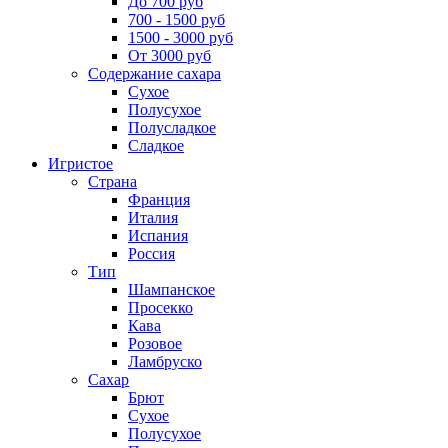
До 700 руб
700 - 1500 руб
1500 - 3000 руб
От 3000 руб
Содержание сахара
Сухое
Полусухое
Полусладкое
Сладкое
Игристое
Страна
Франция
Италия
Испания
Россия
Тип
Шампанское
Просекко
Кава
Розовое
Ламбруско
Сахар
Брют
Сухое
Полусухое