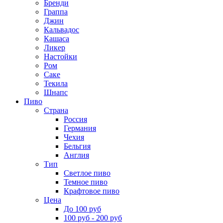
Бренди
Граппа
Джин
Кальвадос
Кашаса
Ликер
Настойки
Ром
Саке
Текила
Шнапс
Пиво
Страна
Россия
Германия
Чехия
Бельгия
Англия
Тип
Светлое пиво
Темное пиво
Крафтовое пиво
Цена
До 100 руб
100 руб - 200 руб