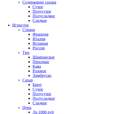
Содержание сахара
Сухое
Полусухое
Полусладкое
Сладкое
Игристое
Страна
Франция
Италия
Испания
Россия
Тип
Шампанское
Просекко
Кава
Розовое
Ламбруско
Сахар
Брют
Сухое
Полусухое
Полусладкое
Сладкое
Цена
До 1000 руб