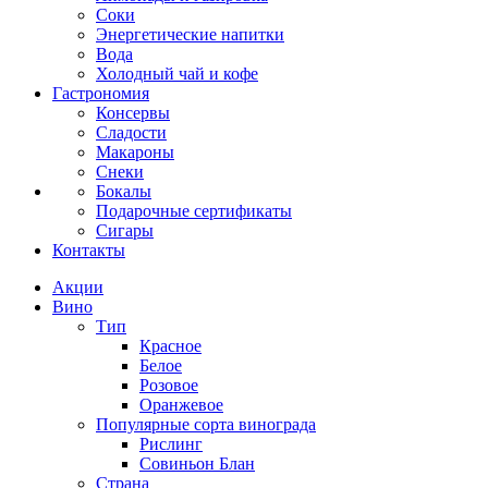
Соки
Энергетические напитки
Вода
Холодный чай и кофе
Гастрономия
Консервы
Сладости
Макароны
Снеки
Бокалы
Подарочные сертификаты
Сигары
Контакты
Акции
Вино
Тип
Красное
Белое
Розовое
Оранжевое
Популярные сорта винограда
Рислинг
Совиньон Блан
Страна