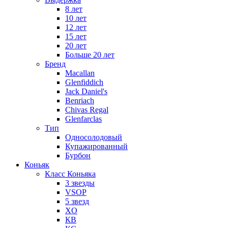
8 лет
10 лет
12 лет
15 лет
20 лет
Больше 20 лет
Бренд
Macallan
Glenfiddich
Jack Daniel's
Benriach
Chivas Regal
Glenfarclas
Тип
Односолодовый
Купажированный
Бурбон
Коньяк
Класс Коньяка
3 звезды
VSOP
5 звезд
XO
КВ