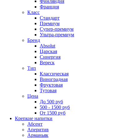
Финляндия
Франция
Класс
Стандарт
Премиум
Супер-премиум
Ультра-премиум
Бренд
Absolut
Царская
Синергия
Вереск
Тип
Классическая
Виноградная
Фруктовая
Тутовая
Цена
До 500 руб
500 - 1500 руб
От 1500 руб
Крепкие напитки
Абсент
Аперитив
Арманьяк