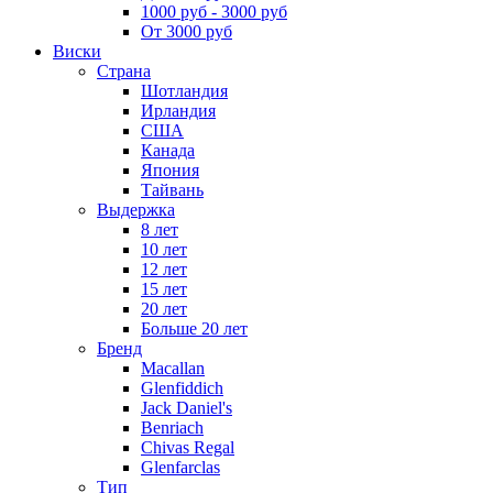
1000 руб - 3000 руб
От 3000 руб
Виски
Страна
Шотландия
Ирландия
США
Канада
Япония
Тайвань
Выдержка
8 лет
10 лет
12 лет
15 лет
20 лет
Больше 20 лет
Бренд
Macallan
Glenfiddich
Jack Daniel's
Benriach
Chivas Regal
Glenfarclas
Тип