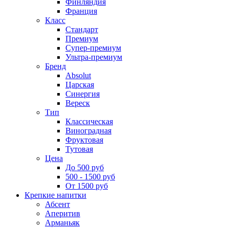
Финляндия
Франция
Класс
Стандарт
Премиум
Супер-премиум
Ультра-премиум
Бренд
Absolut
Царская
Синергия
Вереск
Тип
Классическая
Виноградная
Фруктовая
Тутовая
Цена
До 500 руб
500 - 1500 руб
От 1500 руб
Крепкие напитки
Абсент
Аперитив
Арманьяк