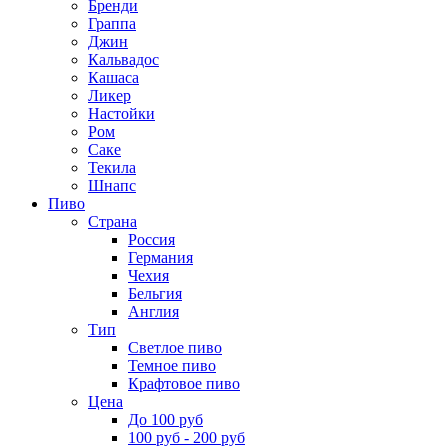
Бренди
Граппа
Джин
Кальвадос
Кашаса
Ликер
Настойки
Ром
Саке
Текила
Шнапс
Пиво
Страна
Россия
Германия
Чехия
Бельгия
Англия
Тип
Светлое пиво
Темное пиво
Крафтовое пиво
Цена
До 100 руб
100 руб - 200 руб