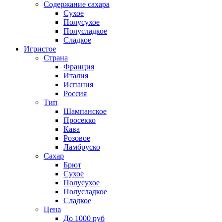
Содержание сахара
Сухое
Полусухое
Полусладкое
Сладкое
Игристое
Страна
Франция
Италия
Испания
Россия
Тип
Шампанское
Просекко
Кава
Розовое
Ламбруско
Сахар
Брют
Сухое
Полусухое
Полусладкое
Сладкое
Цена
До 1000 руб