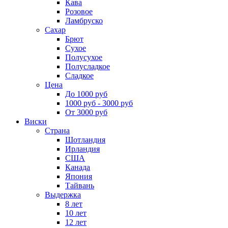
Кава
Розовое
Ламбруско
Сахар
Брют
Сухое
Полусухое
Полусладкое
Сладкое
Цена
До 1000 руб
1000 руб - 3000 руб
От 3000 руб
Виски
Страна
Шотландия
Ирландия
США
Канада
Япония
Тайвань
Выдержка
8 лет
10 лет
12 лет