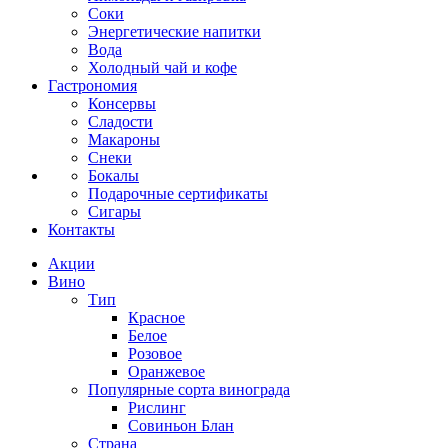
Соки
Энергетические напитки
Вода
Холодный чай и кофе
Гастрономия
Консервы
Сладости
Макароны
Снеки
Бокалы
Подарочные сертификаты
Сигары
Контакты
Акции
Вино
Тип
Красное
Белое
Розовое
Оранжевое
Популярные сорта винограда
Рислинг
Совиньон Блан
Страна