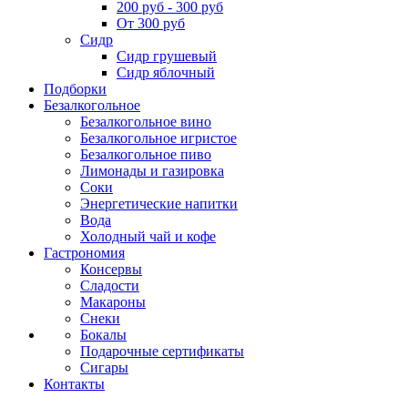
200 руб - 300 руб
От 300 руб
Сидр
Сидр грушевый
Сидр яблочный
Подборки
Безалкогольное
Безалкогольное вино
Безалкогольное игристое
Безалкогольное пиво
Лимонады и газировка
Соки
Энергетические напитки
Вода
Холодный чай и кофе
Гастрономия
Консервы
Сладости
Макароны
Снеки
Бокалы
Подарочные сертификаты
Сигары
Контакты