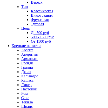
Вереск
Тип
Классическая
Виноградная
Фруктовая
Тутовая
Цена
До 500 руб
500 - 1500 руб
От 1500 руб
Крепкие напитки
Абсент
Аперитив
Арманьяк
Бренди
Граппа
Джин
Кальвадос
Кашаса
Ликер
Настойки
Ром
Саке
Текила
Шнапс