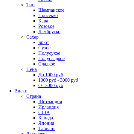
Тип
Шампанское
Просекко
Кава
Розовое
Ламбруско
Сахар
Брют
Сухое
Полусухое
Полусладкое
Сладкое
Цена
До 1000 руб
1000 руб - 3000 руб
От 3000 руб
Виски
Страна
Шотландия
Ирландия
США
Канада
Япония
Тайвань
Выдержка