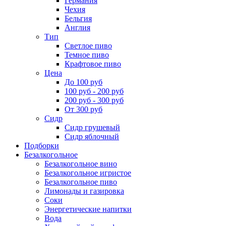
Германия
Чехия
Бельгия
Англия
Тип
Светлое пиво
Темное пиво
Крафтовое пиво
Цена
До 100 руб
100 руб - 200 руб
200 руб - 300 руб
От 300 руб
Сидр
Сидр грушевый
Сидр яблочный
Подборки
Безалкогольное
Безалкогольное вино
Безалкогольное игристое
Безалкогольное пиво
Лимонады и газировка
Соки
Энергетические напитки
Вода