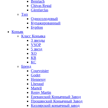
Benriach
Chivas Regal
Glenfarclas
Тип
Односолодовый
Купажированный
Бурбон
Коньяк
Класс Коньяка
3 звезды
VSOP
5 звезд
XO
КВ
КС
Бренд
Courvoisier
Godet
Hennessy
Lheraud
Martell
Remy Martin
Ереванский Коньячный Завод
Прошянский Коньячный Завод
Кизлярский коньячный завод