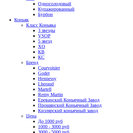
Односолодовый
Купажированный
Бурбон
Коньяк
Класс Коньяка
3 звезды
VSOP
5 звезд
XO
КВ
КС
Бренд
Courvoisier
Godet
Hennessy
Lheraud
Martell
Remy Martin
Ереванский Коньячный Завод
Прошянский Коньячный Завод
Кизлярский коньячный завод
Цена
До 1000 руб
1000 - 3000 руб
3000 - 5000 руб