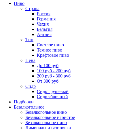
Пиво
Страна
Россия
Германия
Чехия
Бельгия
Англия
Тип
Светлое пиво
Темное пиво
Крафтовое пиво
Цена
До 100 руб
100 руб - 200 руб
200 руб - 300 руб
От 300 руб
Сидр
Сидр грушевый
Сидр яблочный
Подборки
Безалкогольное
Безалкогольное вино
Безалкогольное игристое
Безалкогольное пиво
Лимонады и газировка