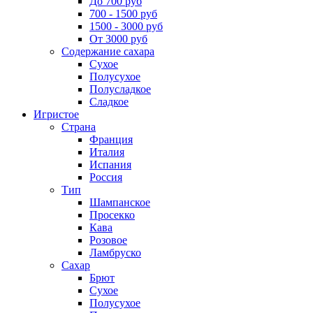
До 700 руб
700 - 1500 руб
1500 - 3000 руб
От 3000 руб
Содержание сахара
Сухое
Полусухое
Полусладкое
Сладкое
Игристое
Страна
Франция
Италия
Испания
Россия
Тип
Шампанское
Просекко
Кава
Розовое
Ламбруско
Сахар
Брют
Сухое
Полусухое