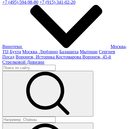
+7 (495) 594-98-80
+7 (915) 341-02-20
Винотеки
Москва,
ТЦ Бухта
Москва, Люблино
Балашиха
Мытищи
Сергиев
Посад
Воронеж, Историка Костомарова
Воронеж, 45-й
Стрелковой Дивизии