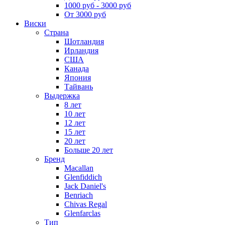
1000 руб - 3000 руб
От 3000 руб
Виски
Страна
Шотландия
Ирландия
США
Канада
Япония
Тайвань
Выдержка
8 лет
10 лет
12 лет
15 лет
20 лет
Больше 20 лет
Бренд
Macallan
Glenfiddich
Jack Daniel's
Benriach
Chivas Regal
Glenfarclas
Тип