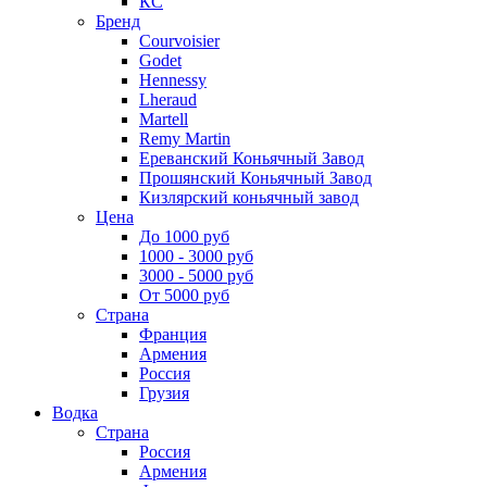
КС
Бренд
Courvoisier
Godet
Hennessy
Lheraud
Martell
Remy Martin
Ереванский Коньячный Завод
Прошянский Коньячный Завод
Кизлярский коньячный завод
Цена
До 1000 руб
1000 - 3000 руб
3000 - 5000 руб
От 5000 руб
Страна
Франция
Армения
Россия
Грузия
Водка
Страна
Россия
Армения