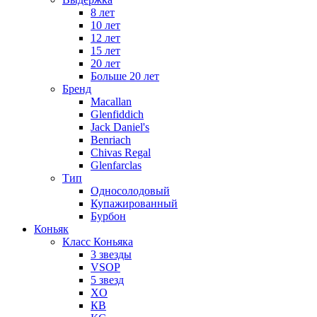
8 лет
10 лет
12 лет
15 лет
20 лет
Больше 20 лет
Бренд
Macallan
Glenfiddich
Jack Daniel's
Benriach
Chivas Regal
Glenfarclas
Тип
Односолодовый
Купажированный
Бурбон
Коньяк
Класс Коньяка
3 звезды
VSOP
5 звезд
XO
КВ