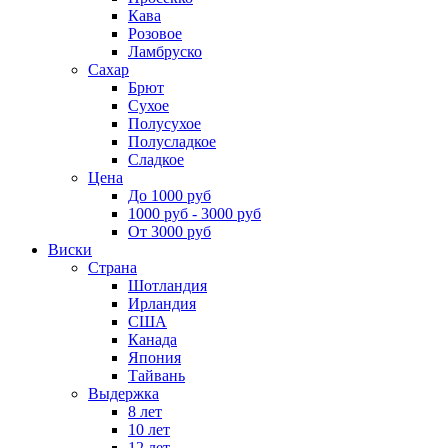
Кава
Розовое
Ламбруско
Сахар
Брют
Сухое
Полусухое
Полусладкое
Сладкое
Цена
До 1000 руб
1000 руб - 3000 руб
От 3000 руб
Виски
Страна
Шотландия
Ирландия
США
Канада
Япония
Тайвань
Выдержка
8 лет
10 лет
12 лет