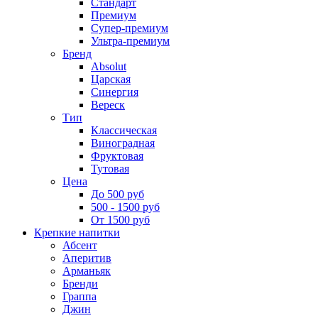
Стандарт
Премиум
Супер-премиум
Ультра-премиум
Бренд
Absolut
Царская
Синергия
Вереск
Тип
Классическая
Виноградная
Фруктовая
Тутовая
Цена
До 500 руб
500 - 1500 руб
От 1500 руб
Крепкие напитки
Абсент
Аперитив
Арманьяк
Бренди
Граппа
Джин