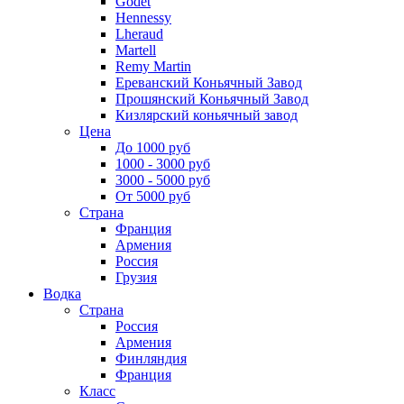
Godet
Hennessy
Lheraud
Martell
Remy Martin
Ереванский Коньячный Завод
Прошянский Коньячный Завод
Кизлярский коньячный завод
Цена
До 1000 руб
1000 - 3000 руб
3000 - 5000 руб
От 5000 руб
Страна
Франция
Армения
Россия
Грузия
Водка
Страна
Россия
Армения
Финляндия
Франция
Класс