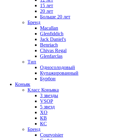
15 лет
20 лет
Больше 20 лет
Бренд
Macallan
Glenfiddich
Jack Daniel's
Benriach
Chivas Regal
Glenfarclas
Тип
Односолодовый
Купажированный
Бурбон
Коньяк
Класс Коньяка
3 звезды
VSOP
5 звезд
XO
КВ
КС
Бренд
Courvoisier