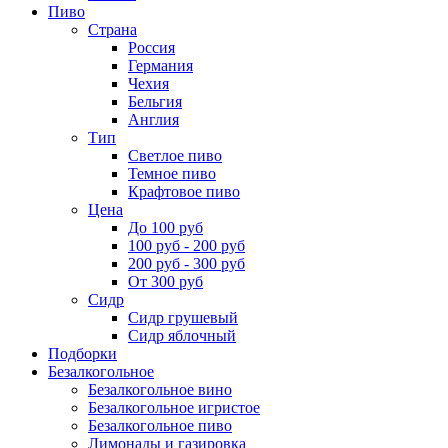
Пиво
Страна
Россия
Германия
Чехия
Бельгия
Англия
Тип
Светлое пиво
Темное пиво
Крафтовое пиво
Цена
До 100 руб
100 руб - 200 руб
200 руб - 300 руб
От 300 руб
Сидр
Сидр грушевый
Сидр яблочный
Подборки
Безалкогольное
Безалкогольное вино
Безалкогольное игристое
Безалкогольное пиво
Лимонады и газировка