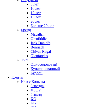
8 лет
10 лет
12 лет
15 лет
20 лет
Больше 20 лет
Бренд
Macallan
Glenfiddich
Jack Daniel's
Benriach
Chivas Regal
Glenfarclas
Тип
Односолодовый
Купажированный
Бурбон
Коньяк
Класс Коньяка
3 звезды
VSOP
5 звезд
XO
КВ