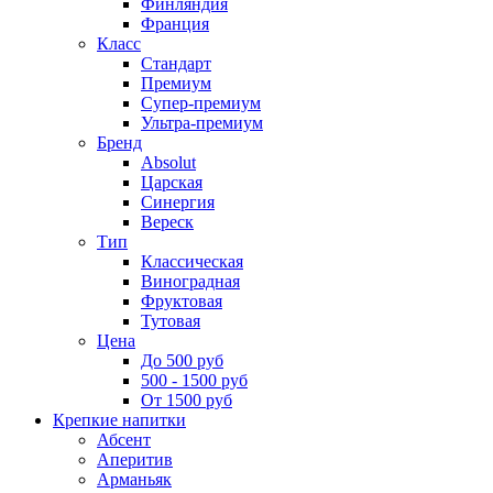
Финляндия
Франция
Класс
Стандарт
Премиум
Супер-премиум
Ультра-премиум
Бренд
Absolut
Царская
Синергия
Вереск
Тип
Классическая
Виноградная
Фруктовая
Тутовая
Цена
До 500 руб
500 - 1500 руб
От 1500 руб
Крепкие напитки
Абсент
Аперитив
Арманьяк