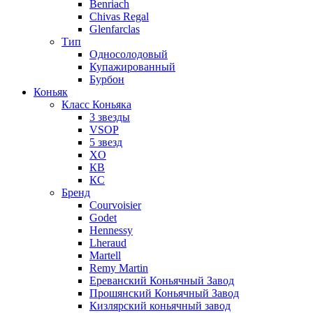
Benriach
Chivas Regal
Glenfarclas
Тип
Односолодовый
Купажированный
Бурбон
Коньяк
Класс Коньяка
3 звезды
VSOP
5 звезд
XO
КВ
КС
Бренд
Courvoisier
Godet
Hennessy
Lheraud
Martell
Remy Martin
Ереванский Коньячный Завод
Прошянский Коньячный Завод
Кизлярский коньячный завод