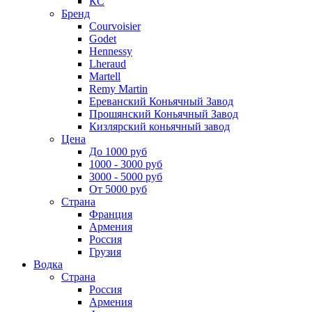
КС
Бренд
Courvoisier
Godet
Hennessy
Lheraud
Martell
Remy Martin
Ереванский Коньячный Завод
Прошянский Коньячный Завод
Кизлярский коньячный завод
Цена
До 1000 руб
1000 - 3000 руб
3000 - 5000 руб
От 5000 руб
Страна
Франция
Армения
Россия
Грузия
Водка
Страна
Россия
Армения