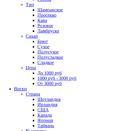
Тип
Шампанское
Просекко
Кава
Розовое
Ламбруско
Сахар
Брют
Сухое
Полусухое
Полусладкое
Сладкое
Цена
До 1000 руб
1000 руб - 3000 руб
От 3000 руб
Виски
Страна
Шотландия
Ирландия
США
Канада
Япония
Тайвань
Выдержка