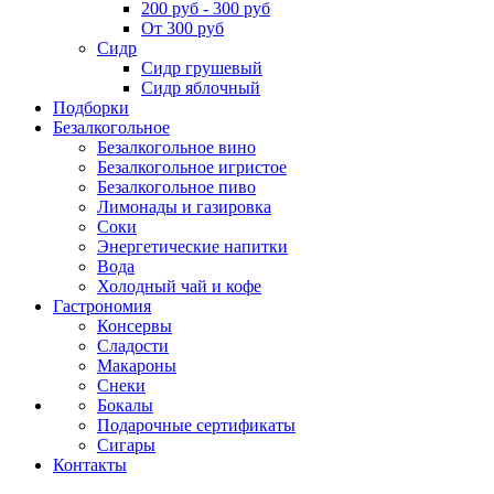
200 руб - 300 руб
От 300 руб
Сидр
Сидр грушевый
Сидр яблочный
Подборки
Безалкогольное
Безалкогольное вино
Безалкогольное игристое
Безалкогольное пиво
Лимонады и газировка
Соки
Энергетические напитки
Вода
Холодный чай и кофе
Гастрономия
Консервы
Сладости
Макароны
Снеки
Бокалы
Подарочные сертификаты
Сигары
Контакты