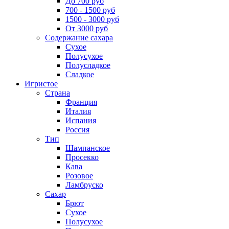
До 700 руб
700 - 1500 руб
1500 - 3000 руб
От 3000 руб
Содержание сахара
Сухое
Полусухое
Полусладкое
Сладкое
Игристое
Страна
Франция
Италия
Испания
Россия
Тип
Шампанское
Просекко
Кава
Розовое
Ламбруско
Сахар
Брют
Сухое
Полусухое