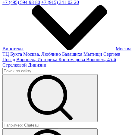
+7 (495) 594-98-80
+7 (915) 341-02-20
Винотеки
Москва,
ТЦ Бухта
Москва, Люблино
Балашиха
Мытищи
Сергиев
Посад
Воронеж, Историка Костомарова
Воронеж, 45-й
Стрелковой Дивизии