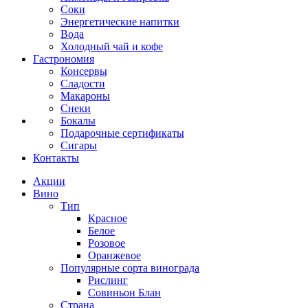
Соки
Энергетические напитки
Вода
Холодный чай и кофе
Гастрономия
Консервы
Сладости
Макароны
Снеки
Бокалы
Подарочные сертификаты
Сигары
Контакты
Акции
Вино
Тип
Красное
Белое
Розовое
Оранжевое
Популярные сорта винограда
Рислинг
Совиньон Блан
Страна