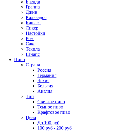
Бренди
Граппа
Джин
Кальвадос
Кашаса
Ликер
Настойки
Ром
Саке
Текила
Шнапс
Пиво
Страна
Россия
Германия
Чехия
Бельгия
Англия
Тип
Светлое пиво
Темное пиво
Крафтовое пиво
Цена
До 100 руб
100 руб - 200 руб