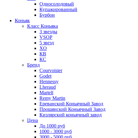
Односолодовый
Купажированный
Бурбон
Коньяк
Класс Коньяка
3 звезды
VSOP
5 звезд
XO
КВ
КС
Бренд
Courvoisier
Godet
Hennessy
Lheraud
Martell
Remy Martin
Ереванский Коньячный Завод
Прошянский Коньячный Завод
Кизлярский коньячный завод
Цена
До 1000 руб
1000 - 3000 руб
3000 - 5000 руб