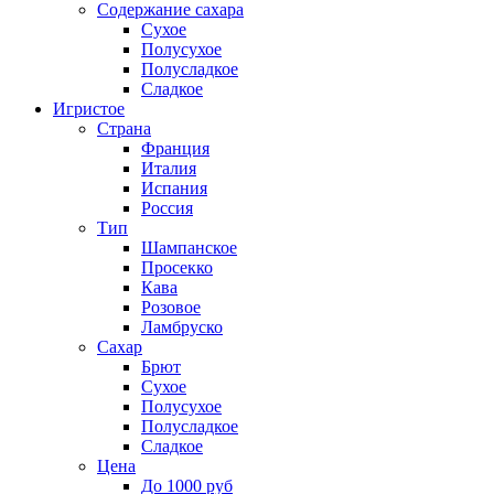
Содержание сахара
Сухое
Полусухое
Полусладкое
Сладкое
Игристое
Страна
Франция
Италия
Испания
Россия
Тип
Шампанское
Просекко
Кава
Розовое
Ламбруско
Сахар
Брют
Сухое
Полусухое
Полусладкое
Сладкое
Цена
До 1000 руб