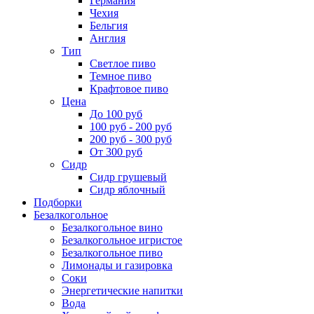
Германия
Чехия
Бельгия
Англия
Тип
Светлое пиво
Темное пиво
Крафтовое пиво
Цена
До 100 руб
100 руб - 200 руб
200 руб - 300 руб
От 300 руб
Сидр
Сидр грушевый
Сидр яблочный
Подборки
Безалкогольное
Безалкогольное вино
Безалкогольное игристое
Безалкогольное пиво
Лимонады и газировка
Соки
Энергетические напитки
Вода