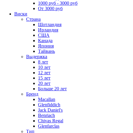
1000 руб - 3000 руб
От 3000 руб
Виски
Страна
Шотландия
Ирландия
США
Канада
Япония
Тайвань
Выдержка
8 лет
10 лет
12 лет
15 лет
20 лет
Больше 20 лет
Бренд
Macallan
Glenfiddich
Jack Daniel's
Benriach
Chivas Regal
Glenfarclas
Тип