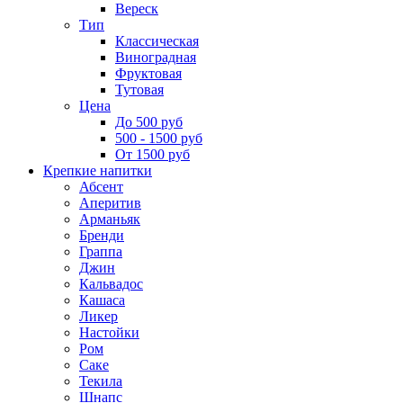
Вереск
Тип
Классическая
Виноградная
Фруктовая
Тутовая
Цена
До 500 руб
500 - 1500 руб
От 1500 руб
Крепкие напитки
Абсент
Аперитив
Арманьяк
Бренди
Граппа
Джин
Кальвадос
Кашаса
Ликер
Настойки
Ром
Саке
Текила
Шнапс