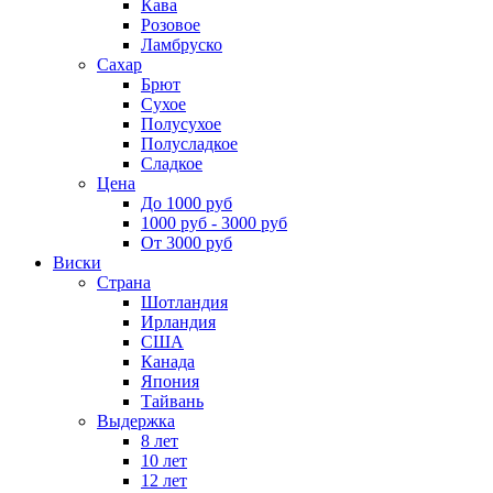
Кава
Розовое
Ламбруско
Сахар
Брют
Сухое
Полусухое
Полусладкое
Сладкое
Цена
До 1000 руб
1000 руб - 3000 руб
От 3000 руб
Виски
Страна
Шотландия
Ирландия
США
Канада
Япония
Тайвань
Выдержка
8 лет
10 лет
12 лет