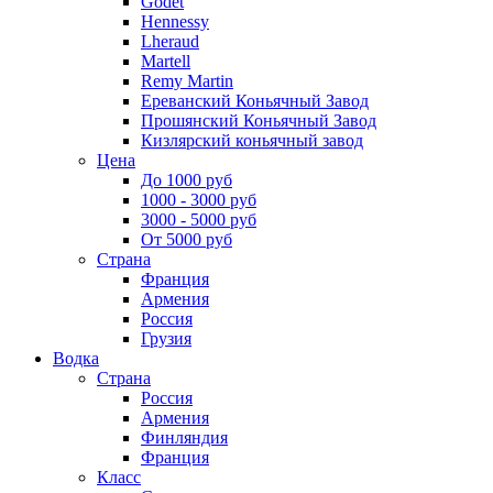
Godet
Hennessy
Lheraud
Martell
Remy Martin
Ереванский Коньячный Завод
Прошянский Коньячный Завод
Кизлярский коньячный завод
Цена
До 1000 руб
1000 - 3000 руб
3000 - 5000 руб
От 5000 руб
Страна
Франция
Армения
Россия
Грузия
Водка
Страна
Россия
Армения
Финляндия
Франция
Класс