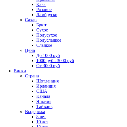
Кава
Розовое
Ламбруско
Сахар
Брют
Сухое
Полусухое
Полусладкое
Сладкое
Цена
До 1000 руб
1000 руб - 3000 руб
От 3000 руб
Виски
Страна
Шотландия
Ирландия
США
Канада
Япония
Тайвань
Выдержка
8 лет
10 лет
12 лет