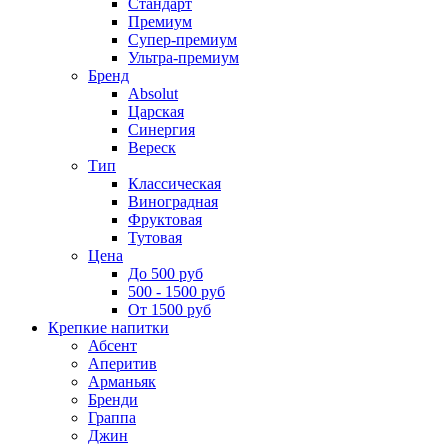
Стандарт
Премиум
Супер-премиум
Ультра-премиум
Бренд
Absolut
Царская
Синергия
Вереск
Тип
Классическая
Виноградная
Фруктовая
Тутовая
Цена
До 500 руб
500 - 1500 руб
От 1500 руб
Крепкие напитки
Абсент
Аперитив
Арманьяк
Бренди
Граппа
Джин