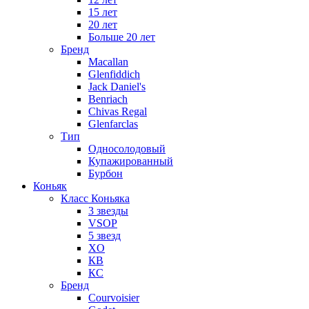
15 лет
20 лет
Больше 20 лет
Бренд
Macallan
Glenfiddich
Jack Daniel's
Benriach
Chivas Regal
Glenfarclas
Тип
Односолодовый
Купажированный
Бурбон
Коньяк
Класс Коньяка
3 звезды
VSOP
5 звезд
XO
КВ
КС
Бренд
Courvoisier