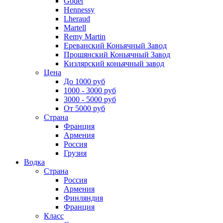
Godet
Hennessy
Lheraud
Martell
Remy Martin
Ереванский Коньячный Завод
Прошянский Коньячный Завод
Кизлярский коньячный завод
Цена
До 1000 руб
1000 - 3000 руб
3000 - 5000 руб
От 5000 руб
Страна
Франция
Армения
Россия
Грузия
Водка
Страна
Россия
Армения
Финляндия
Франция
Класс