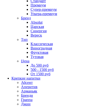
Стандарт
Премиум
Супер-премиум
Ультра-премиум
Бренд
Absolut
Царская
Синергия
Вереск
Тип
Классическая
Виноградная
Фруктовая
Тутовая
Цена
До 500 руб
500 - 1500 руб
От 1500 руб
Крепкие напитки
Абсент
Аперитив
Арманьяк
Бренди
Граппа
Джин