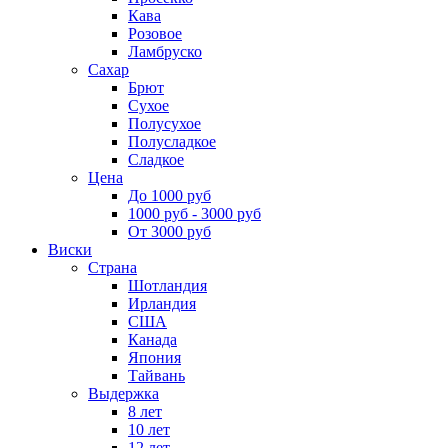
Кава
Розовое
Ламбруско
Сахар
Брют
Сухое
Полусухое
Полусладкое
Сладкое
Цена
До 1000 руб
1000 руб - 3000 руб
От 3000 руб
Виски
Страна
Шотландия
Ирландия
США
Канада
Япония
Тайвань
Выдержка
8 лет
10 лет
12 лет