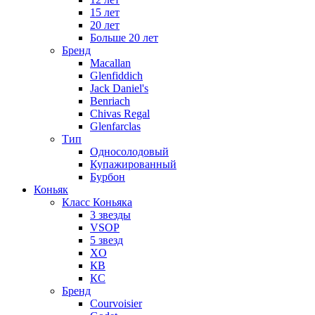
15 лет
20 лет
Больше 20 лет
Бренд
Macallan
Glenfiddich
Jack Daniel's
Benriach
Chivas Regal
Glenfarclas
Тип
Односолодовый
Купажированный
Бурбон
Коньяк
Класс Коньяка
3 звезды
VSOP
5 звезд
XO
КВ
КС
Бренд
Courvoisier