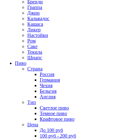
Бренди
Граппа
Джин
Кальвадос
Кашаса
Ликер
Настойки
Ром
Саке
Текила
Шнапс
Пиво
Страна
Россия
Германия
Чехия
Бельгия
Англия
Тип
Светлое пиво
Темное пиво
Крафтовое пиво
Цена
До 100 руб
100 руб - 200 руб