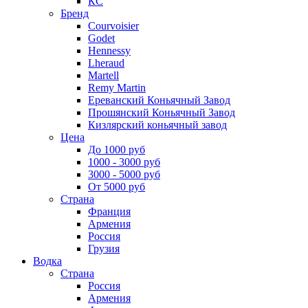
КС
Бренд
Courvoisier
Godet
Hennessy
Lheraud
Martell
Remy Martin
Ереванский Коньячный Завод
Прошянский Коньячный Завод
Кизлярский коньячный завод
Цена
До 1000 руб
1000 - 3000 руб
3000 - 5000 руб
От 5000 руб
Страна
Франция
Армения
Россия
Грузия
Водка
Страна
Россия
Армения