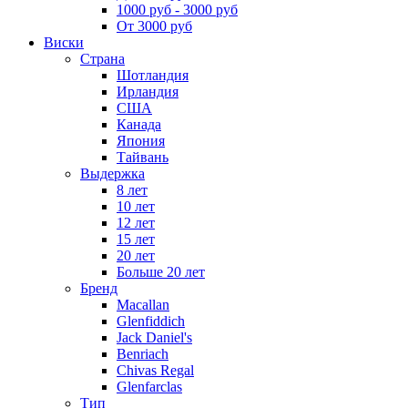
1000 руб - 3000 руб
От 3000 руб
Виски
Страна
Шотландия
Ирландия
США
Канада
Япония
Тайвань
Выдержка
8 лет
10 лет
12 лет
15 лет
20 лет
Больше 20 лет
Бренд
Macallan
Glenfiddich
Jack Daniel's
Benriach
Chivas Regal
Glenfarclas
Тип