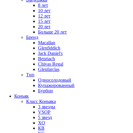
8 лет
10 лет
12 лет
15 лет
20 лет
Больше 20 лет
Бренд
Macallan
Glenfiddich
Jack Daniel's
Benriach
Chivas Regal
Glenfarclas
Тип
Односолодовый
Купажированный
Бурбон
Коньяк
Класс Коньяка
3 звезды
VSOP
5 звезд
XO
КВ