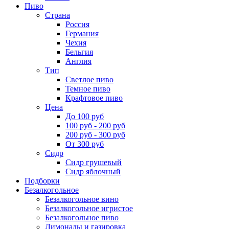
Пиво
Страна
Россия
Германия
Чехия
Бельгия
Англия
Тип
Светлое пиво
Темное пиво
Крафтовое пиво
Цена
До 100 руб
100 руб - 200 руб
200 руб - 300 руб
От 300 руб
Сидр
Сидр грушевый
Сидр яблочный
Подборки
Безалкогольное
Безалкогольное вино
Безалкогольное игристое
Безалкогольное пиво
Лимонады и газировка