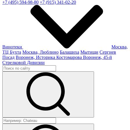
+7 (495) 594-98-80
+7 (915) 341-02-20
Винотеки
Москва,
ТЦ Бухта
Москва, Люблино
Балашиха
Мытищи
Сергиев
Посад
Воронеж, Историка Костомарова
Воронеж, 45-й
Стрелковой Дивизии