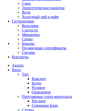
Соки
Энергетические напитки
Вода
Холодный чай и кофе
Гастрономия
Консервы
Сладости
Макароны
Снеки
Бокалы
Подарочные сертификаты
Сигары
Контакты
Акции
Вино
Тип
Красное
Белое
Розовое
Оранжевое
Популярные сорта винограда
Рислинг
Совиньон Блан
Страна