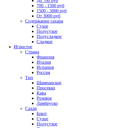
До 700 руб
700 - 1500 руб
1500 - 3000 руб
От 3000 руб
Содержание сахара
Сухое
Полусухое
Полусладкое
Сладкое
Игристое
Страна
Франция
Италия
Испания
Россия
Тип
Шампанское
Просекко
Кава
Розовое
Ламбруско
Сахар
Брют
Сухое
Полусухое