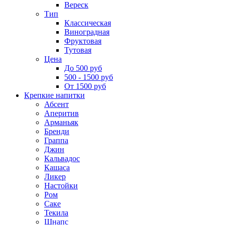
Вереск
Тип
Классическая
Виноградная
Фруктовая
Тутовая
Цена
До 500 руб
500 - 1500 руб
От 1500 руб
Крепкие напитки
Абсент
Аперитив
Арманьяк
Бренди
Граппа
Джин
Кальвадос
Кашаса
Ликер
Настойки
Ром
Саке
Текила
Шнапс