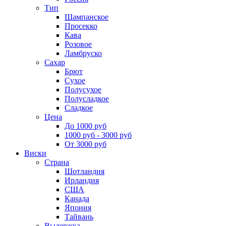
Тип
Шампанское
Просекко
Кава
Розовое
Ламбруско
Сахар
Брют
Сухое
Полусухое
Полусладкое
Сладкое
Цена
До 1000 руб
1000 руб - 3000 руб
От 3000 руб
Виски
Страна
Шотландия
Ирландия
США
Канада
Япония
Тайвань
Выдержка