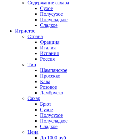
Содержание сахара
Сухое
Полусухое
Полусладкое
Сладкое
Игристое
Страна
Франция
Италия
Испания
Россия
Тип
Шампанское
Просекко
Кава
Розовое
Ламбруско
Сахар
Брют
Сухое
Полусухое
Полусладкое
Сладкое
Цена
До 1000 руб