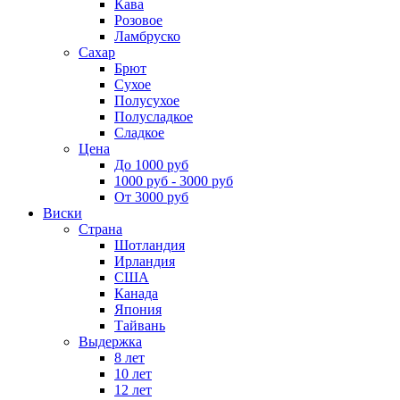
Кава
Розовое
Ламбруско
Сахар
Брют
Сухое
Полусухое
Полусладкое
Сладкое
Цена
До 1000 руб
1000 руб - 3000 руб
От 3000 руб
Виски
Страна
Шотландия
Ирландия
США
Канада
Япония
Тайвань
Выдержка
8 лет
10 лет
12 лет