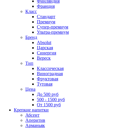
Финляндия
Франция
Класс
Стандарт
Премиум
Супер-премиум
Ультра-премиум
Бренд
Absolut
Царская
Синергия
Вереск
Тип
Классическая
Виноградная
Фруктовая
Тутовая
Цена
До 500 руб
500 - 1500 руб
От 1500 руб
Крепкие напитки
Абсент
Аперитив
Арманьяк