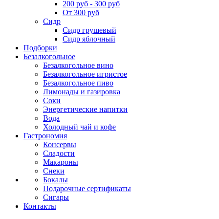
200 руб - 300 руб
От 300 руб
Сидр
Сидр грушевый
Сидр яблочный
Подборки
Безалкогольное
Безалкогольное вино
Безалкогольное игристое
Безалкогольное пиво
Лимонады и газировка
Соки
Энергетические напитки
Вода
Холодный чай и кофе
Гастрономия
Консервы
Сладости
Макароны
Снеки
Бокалы
Подарочные сертификаты
Сигары
Контакты