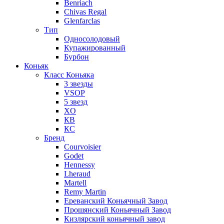
Benriach
Chivas Regal
Glenfarclas
Тип
Односолодовый
Купажированный
Бурбон
Коньяк
Класс Коньяка
3 звезды
VSOP
5 звезд
XO
КВ
КС
Бренд
Courvoisier
Godet
Hennessy
Lheraud
Martell
Remy Martin
Ереванский Коньячный Завод
Прошянский Коньячный Завод
Кизлярский коньячный завод