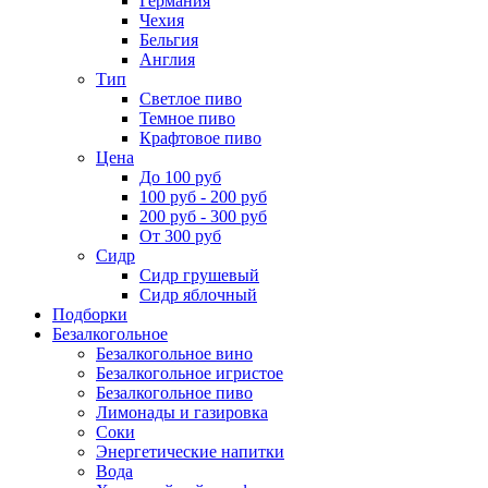
Германия
Чехия
Бельгия
Англия
Тип
Светлое пиво
Темное пиво
Крафтовое пиво
Цена
До 100 руб
100 руб - 200 руб
200 руб - 300 руб
От 300 руб
Сидр
Сидр грушевый
Сидр яблочный
Подборки
Безалкогольное
Безалкогольное вино
Безалкогольное игристое
Безалкогольное пиво
Лимонады и газировка
Соки
Энергетические напитки
Вода