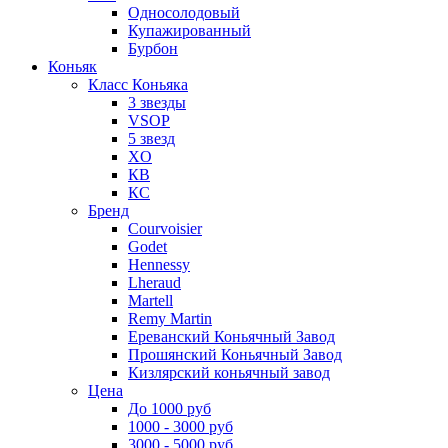
Односолодовый
Купажированный
Бурбон
Коньяк
Класс Коньяка
3 звезды
VSOP
5 звезд
XO
КВ
КС
Бренд
Courvoisier
Godet
Hennessy
Lheraud
Martell
Remy Martin
Ереванский Коньячный Завод
Прошянский Коньячный Завод
Кизлярский коньячный завод
Цена
До 1000 руб
1000 - 3000 руб
3000 - 5000 руб