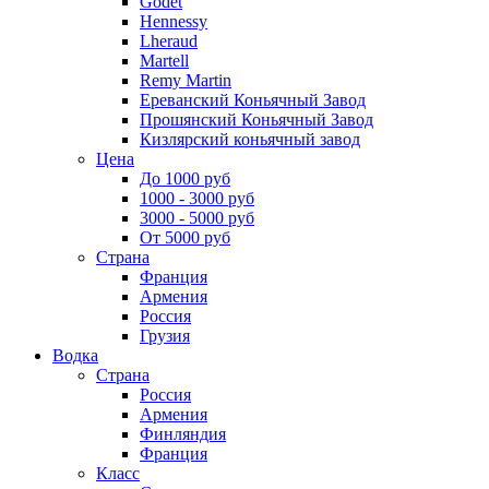
Godet
Hennessy
Lheraud
Martell
Remy Martin
Ереванский Коньячный Завод
Прошянский Коньячный Завод
Кизлярский коньячный завод
Цена
До 1000 руб
1000 - 3000 руб
3000 - 5000 руб
От 5000 руб
Страна
Франция
Армения
Россия
Грузия
Водка
Страна
Россия
Армения
Финляндия
Франция
Класс