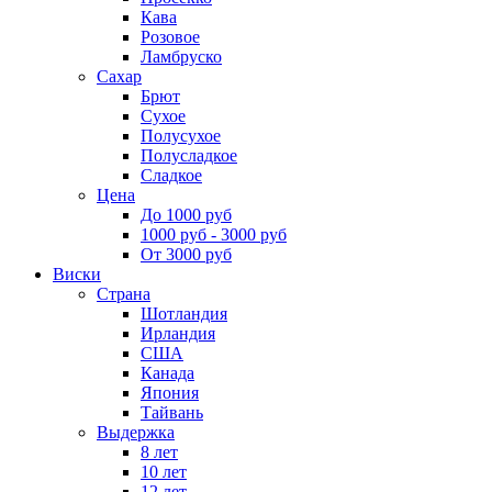
Кава
Розовое
Ламбруско
Сахар
Брют
Сухое
Полусухое
Полусладкое
Сладкое
Цена
До 1000 руб
1000 руб - 3000 руб
От 3000 руб
Виски
Страна
Шотландия
Ирландия
США
Канада
Япония
Тайвань
Выдержка
8 лет
10 лет
12 лет