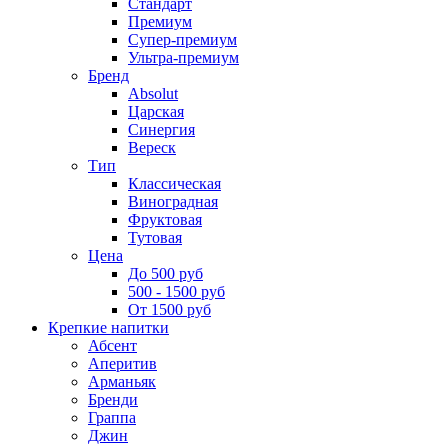
Стандарт
Премиум
Супер-премиум
Ультра-премиум
Бренд
Absolut
Царская
Синергия
Вереск
Тип
Классическая
Виноградная
Фруктовая
Тутовая
Цена
До 500 руб
500 - 1500 руб
От 1500 руб
Крепкие напитки
Абсент
Аперитив
Арманьяк
Бренди
Граппа
Джин