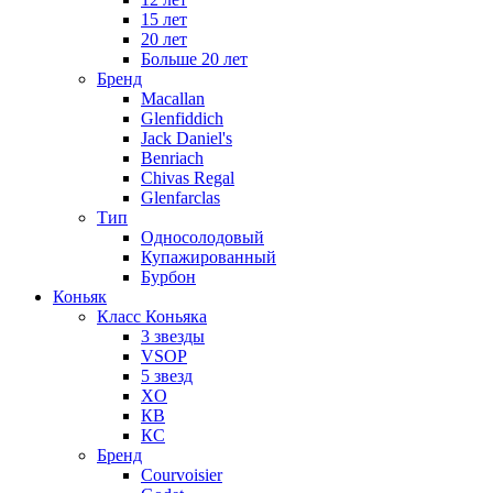
15 лет
20 лет
Больше 20 лет
Бренд
Macallan
Glenfiddich
Jack Daniel's
Benriach
Chivas Regal
Glenfarclas
Тип
Односолодовый
Купажированный
Бурбон
Коньяк
Класс Коньяка
3 звезды
VSOP
5 звезд
XO
КВ
КС
Бренд
Courvoisier