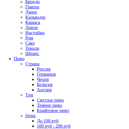
Бренди
Граппа
Джин
Кальвадос
Кашаса
Ликер
Настойки
Ром
Саке
Текила
Шнапс
Пиво
Страна
Россия
Германия
Чехия
Бельгия
Англия
Тип
Светлое пиво
Темное пиво
Крафтовое пиво
Цена
До 100 руб
100 руб - 200 руб