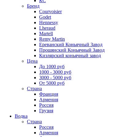
КС
Бренд
Courvoisier
Godet
Hennessy
Lheraud
Martell
Remy Martin
Ереванский Коньячный Завод
Прошянский Коньячный Завод
Кизлярский коньячный завод
Цена
До 1000 руб
1000 - 3000 руб
3000 - 5000 руб
От 5000 руб
Страна
Франция
Армения
Россия
Грузия
Водка
Страна
Россия
Армения