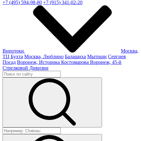
+7 (495) 594-98-80
+7 (915) 341-02-20
Винотеки
Москва,
ТЦ Бухта
Москва, Люблино
Балашиха
Мытищи
Сергиев
Посад
Воронеж, Историка Костомарова
Воронеж, 45-й
Стрелковой Дивизии