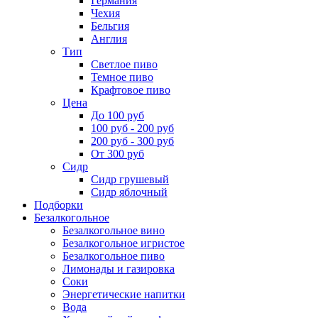
Германия
Чехия
Бельгия
Англия
Тип
Светлое пиво
Темное пиво
Крафтовое пиво
Цена
До 100 руб
100 руб - 200 руб
200 руб - 300 руб
От 300 руб
Сидр
Сидр грушевый
Сидр яблочный
Подборки
Безалкогольное
Безалкогольное вино
Безалкогольное игристое
Безалкогольное пиво
Лимонады и газировка
Соки
Энергетические напитки
Вода