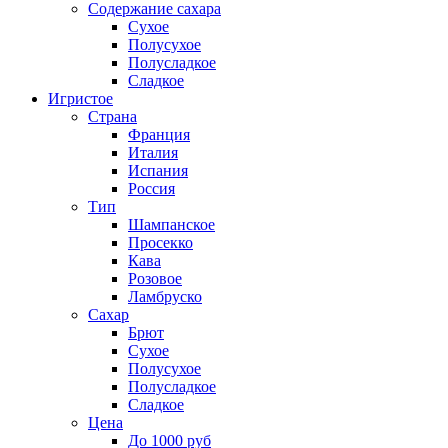
Содержание сахара
Сухое
Полусухое
Полусладкое
Сладкое
Игристое
Страна
Франция
Италия
Испания
Россия
Тип
Шампанское
Просекко
Кава
Розовое
Ламбруско
Сахар
Брют
Сухое
Полусухое
Полусладкое
Сладкое
Цена
До 1000 руб