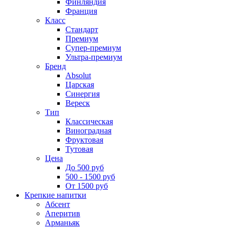
Финляндия
Франция
Класс
Стандарт
Премиум
Супер-премиум
Ультра-премиум
Бренд
Absolut
Царская
Синергия
Вереск
Тип
Классическая
Виноградная
Фруктовая
Тутовая
Цена
До 500 руб
500 - 1500 руб
От 1500 руб
Крепкие напитки
Абсент
Аперитив
Арманьяк