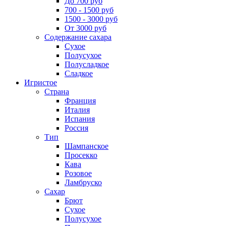
До 700 руб
700 - 1500 руб
1500 - 3000 руб
От 3000 руб
Содержание сахара
Сухое
Полусухое
Полусладкое
Сладкое
Игристое
Страна
Франция
Италия
Испания
Россия
Тип
Шампанское
Просекко
Кава
Розовое
Ламбруско
Сахар
Брют
Сухое
Полусухое