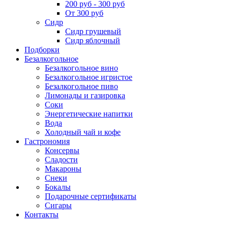
200 руб - 300 руб
От 300 руб
Сидр
Сидр грушевый
Сидр яблочный
Подборки
Безалкогольное
Безалкогольное вино
Безалкогольное игристое
Безалкогольное пиво
Лимонады и газировка
Соки
Энергетические напитки
Вода
Холодный чай и кофе
Гастрономия
Консервы
Сладости
Макароны
Снеки
Бокалы
Подарочные сертификаты
Сигары
Контакты