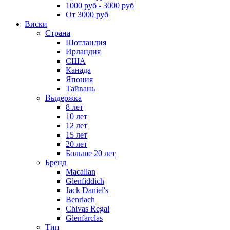
1000 руб - 3000 руб
От 3000 руб
Виски
Страна
Шотландия
Ирландия
США
Канада
Япония
Тайвань
Выдержка
8 лет
10 лет
12 лет
15 лет
20 лет
Больше 20 лет
Бренд
Macallan
Glenfiddich
Jack Daniel's
Benriach
Chivas Regal
Glenfarclas
Тип