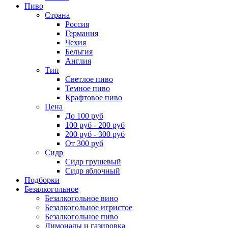
Пиво
Страна
Россия
Германия
Чехия
Бельгия
Англия
Тип
Светлое пиво
Темное пиво
Крафтовое пиво
Цена
До 100 руб
100 руб - 200 руб
200 руб - 300 руб
От 300 руб
Сидр
Сидр грушевый
Сидр яблочный
Подборки
Безалкогольное
Безалкогольное вино
Безалкогольное игристое
Безалкогольное пиво
Лимонады и газировка