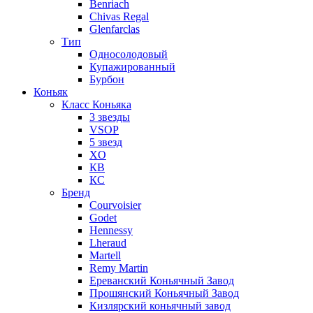
Benriach
Chivas Regal
Glenfarclas
Тип
Односолодовый
Купажированный
Бурбон
Коньяк
Класс Коньяка
3 звезды
VSOP
5 звезд
XO
КВ
КС
Бренд
Courvoisier
Godet
Hennessy
Lheraud
Martell
Remy Martin
Ереванский Коньячный Завод
Прошянский Коньячный Завод
Кизлярский коньячный завод