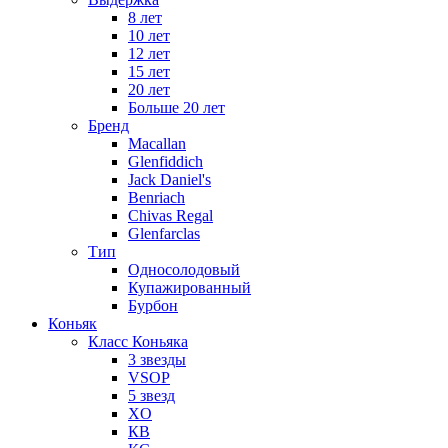
8 лет
10 лет
12 лет
15 лет
20 лет
Больше 20 лет
Бренд
Macallan
Glenfiddich
Jack Daniel's
Benriach
Chivas Regal
Glenfarclas
Тип
Односолодовый
Купажированный
Бурбон
Коньяк
Класс Коньяка
3 звезды
VSOP
5 звезд
XO
КВ