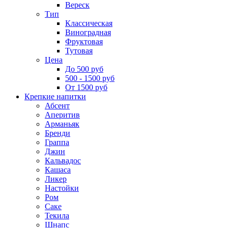
Вереск
Тип
Классическая
Виноградная
Фруктовая
Тутовая
Цена
До 500 руб
500 - 1500 руб
От 1500 руб
Крепкие напитки
Абсент
Аперитив
Арманьяк
Бренди
Граппа
Джин
Кальвадос
Кашаса
Ликер
Настойки
Ром
Саке
Текила
Шнапс