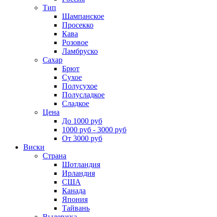
Тип
Шампанское
Просекко
Кава
Розовое
Ламбруско
Сахар
Брют
Сухое
Полусухое
Полусладкое
Сладкое
Цена
До 1000 руб
1000 руб - 3000 руб
От 3000 руб
Виски
Страна
Шотландия
Ирландия
США
Канада
Япония
Тайвань
Выдержка