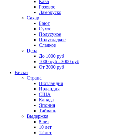
Кава
Розовое
Ламбруско
Сахар
Брют
Сухое
Полусухое
Полусладкое
Сладкое
Цена
До 1000 руб
1000 руб - 3000 руб
От 3000 руб
Виски
Страна
Шотландия
Ирландия
США
Канада
Япония
Тайвань
Выдержка
8 лет
10 лет
12 лет