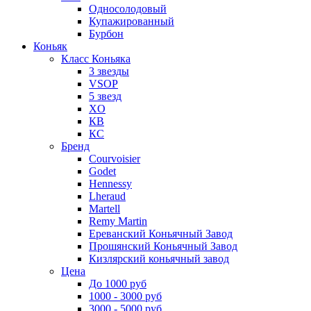
Односолодовый
Купажированный
Бурбон
Коньяк
Класс Коньяка
3 звезды
VSOP
5 звезд
XO
КВ
КС
Бренд
Courvoisier
Godet
Hennessy
Lheraud
Martell
Remy Martin
Ереванский Коньячный Завод
Прошянский Коньячный Завод
Кизлярский коньячный завод
Цена
До 1000 руб
1000 - 3000 руб
3000 - 5000 руб