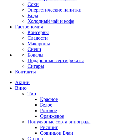
Соки
Энергетические напитки
Вода
Холодный чай и кофе
Гастрономия
Консервы
Сладости
Макароны
Снеки
Бокалы
Подарочные сертификаты
Сигары
Контакты
Акции
Вино
Тип
Красное
Белое
Розовое
Оранжевое
Популярные сорта винограда
Рислинг
Совиньон Блан
Страна