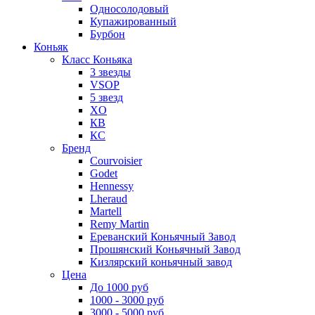
Односолодовый
Купажированный
Бурбон
Коньяк
Класс Коньяка
3 звезды
VSOP
5 звезд
XO
КВ
КС
Бренд
Courvoisier
Godet
Hennessy
Lheraud
Martell
Remy Martin
Ереванский Коньячный Завод
Прошянский Коньячный Завод
Кизлярский коньячный завод
Цена
До 1000 руб
1000 - 3000 руб
3000 - 5000 руб