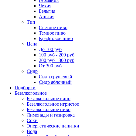
Германия
Чехия
Бельгия
Англия
Тип
Светлое пиво
Темное пиво
Крафтовое пиво
Цена
До 100 руб
100 руб - 200 руб
200 руб - 300 руб
От 300 руб
Сидр
Сидр грушевый
Сидр яблочный
Подборки
Безалкогольное
Безалкогольное вино
Безалкогольное игристое
Безалкогольное пиво
Лимонады и газировка
Соки
Энергетические напитки
Вода