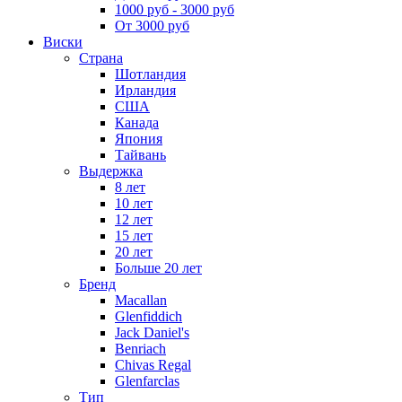
1000 руб - 3000 руб
От 3000 руб
Виски
Страна
Шотландия
Ирландия
США
Канада
Япония
Тайвань
Выдержка
8 лет
10 лет
12 лет
15 лет
20 лет
Больше 20 лет
Бренд
Macallan
Glenfiddich
Jack Daniel's
Benriach
Chivas Regal
Glenfarclas
Тип