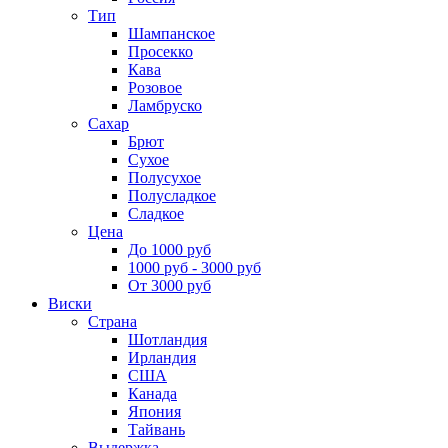
Тип
Шампанское
Просекко
Кава
Розовое
Ламбруско
Сахар
Брют
Сухое
Полусухое
Полусладкое
Сладкое
Цена
До 1000 руб
1000 руб - 3000 руб
От 3000 руб
Виски
Страна
Шотландия
Ирландия
США
Канада
Япония
Тайвань
Выдержка