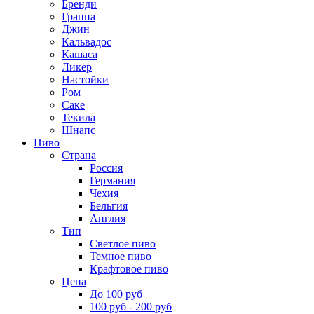
Бренди
Граппа
Джин
Кальвадос
Кашаса
Ликер
Настойки
Ром
Саке
Текила
Шнапс
Пиво
Страна
Россия
Германия
Чехия
Бельгия
Англия
Тип
Светлое пиво
Темное пиво
Крафтовое пиво
Цена
До 100 руб
100 руб - 200 руб