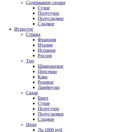
Содержание сахара
Сухое
Полусухое
Полусладкое
Сладкое
Игристое
Страна
Франция
Италия
Испания
Россия
Тип
Шампанское
Просекко
Кава
Розовое
Ламбруско
Сахар
Брют
Сухое
Полусухое
Полусладкое
Сладкое
Цена
До 1000 руб