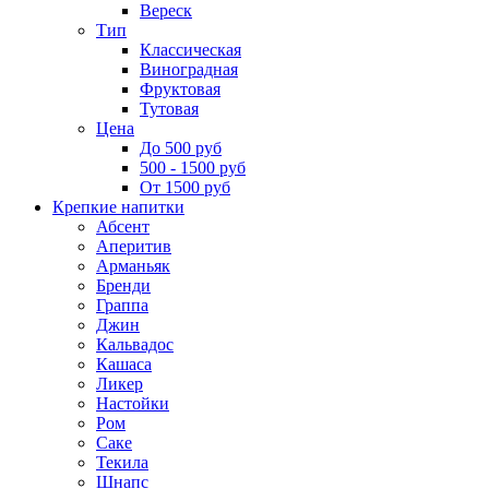
Вереск
Тип
Классическая
Виноградная
Фруктовая
Тутовая
Цена
До 500 руб
500 - 1500 руб
От 1500 руб
Крепкие напитки
Абсент
Аперитив
Арманьяк
Бренди
Граппа
Джин
Кальвадос
Кашаса
Ликер
Настойки
Ром
Саке
Текила
Шнапс