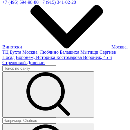
+7 (495) 594-98-80
+7 (915) 341-02-20
Винотеки
Москва,
ТЦ Бухта
Москва, Люблино
Балашиха
Мытищи
Сергиев
Посад
Воронеж, Историка Костомарова
Воронеж, 45-й
Стрелковой Дивизии