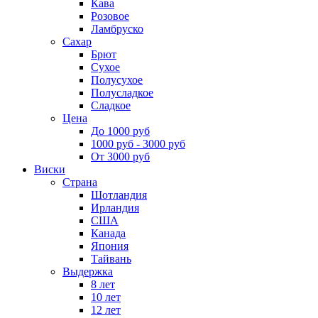
Кава
Розовое
Ламбруско
Сахар
Брют
Сухое
Полусухое
Полусладкое
Сладкое
Цена
До 1000 руб
1000 руб - 3000 руб
От 3000 руб
Виски
Страна
Шотландия
Ирландия
США
Канада
Япония
Тайвань
Выдержка
8 лет
10 лет
12 лет