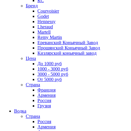
КС
Бренд
Courvoisier
Godet
Hennessy
Lheraud
Martell
Remy Martin
Ереванский Коньячный Завод
Прошянский Коньячный Завод
Кизлярский коньячный завод
Цена
До 1000 руб
1000 - 3000 руб
3000 - 5000 руб
От 5000 руб
Страна
Франция
Армения
Россия
Грузия
Водка
Страна
Россия
Армения