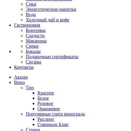
Соки
Энергетические напитки
Вода
Холодный чай и кофе
Гастрономия
Консервы
Сладости
Макароны
Снеки
Бокалы
Подарочные сертификаты
Сигары
Контакты
Акции
Вино
Тип
Красное
Белое
Розовое
Оранжевое
Популярные сорта винограда
Рислинг
Совиньон Блан
Страна