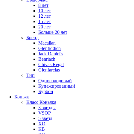
8 лет
10 лет
12 лет
15 лет
20 лет
Больше 20 лет
Бренд
Macallan
Glenfiddich
Jack Daniel's
Benriach
Chivas Regal
Glenfarclas
Тип
Односолодовый
Купажированный
Бурбон
Коньяк
Класс Коньяка
3 звезды
VSOP
5 звезд
XO
КВ