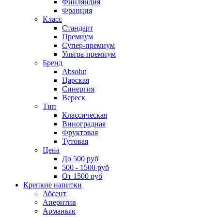
Финляндия
Франция
Класс
Стандарт
Премиум
Супер-премиум
Ультра-премиум
Бренд
Absolut
Царская
Синергия
Вереск
Тип
Классическая
Виноградная
Фруктовая
Тутовая
Цена
До 500 руб
500 - 1500 руб
От 1500 руб
Крепкие напитки
Абсент
Аперитив
Арманьяк