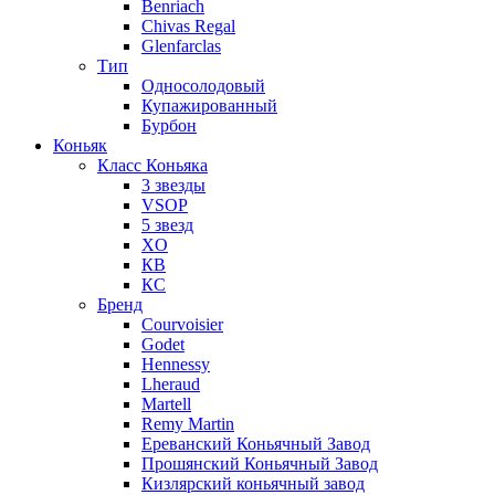
Benriach
Chivas Regal
Glenfarclas
Тип
Односолодовый
Купажированный
Бурбон
Коньяк
Класс Коньяка
3 звезды
VSOP
5 звезд
XO
КВ
КС
Бренд
Courvoisier
Godet
Hennessy
Lheraud
Martell
Remy Martin
Ереванский Коньячный Завод
Прошянский Коньячный Завод
Кизлярский коньячный завод