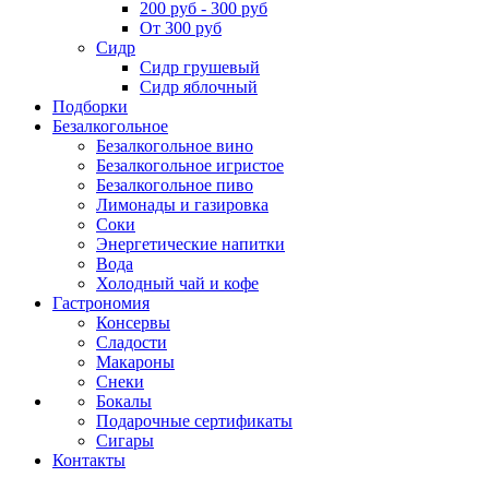
200 руб - 300 руб
От 300 руб
Сидр
Сидр грушевый
Сидр яблочный
Подборки
Безалкогольное
Безалкогольное вино
Безалкогольное игристое
Безалкогольное пиво
Лимонады и газировка
Соки
Энергетические напитки
Вода
Холодный чай и кофе
Гастрономия
Консервы
Сладости
Макароны
Снеки
Бокалы
Подарочные сертификаты
Сигары
Контакты