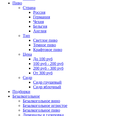
Пиво
Страна
Россия
Германия
Чехия
Бельгия
Англия
Тип
Светлое пиво
Темное пиво
Крафтовое пиво
Цена
До 100 руб
100 руб - 200 руб
200 руб - 300 руб
От 300 руб
Сидр
Сидр грушевый
Сидр яблочный
Подборки
Безалкогольное
Безалкогольное вино
Безалкогольное игристое
Безалкогольное пиво
Лимонады и газировка