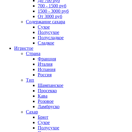
До 700 руб
700 - 1500 руб
1500 - 3000 руб
От 3000 руб
Содержание сахара
Сухое
Полусухое
Полусладкое
Сладкое
Игристое
Страна
Франция
Италия
Испания
Россия
Тип
Шампанское
Просекко
Кава
Розовое
Ламбруско
Сахар
Брют
Сухое
Полусухое