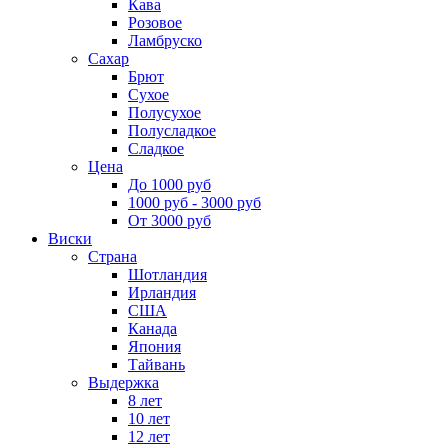
Кава
Розовое
Ламбруско
Сахар
Брют
Сухое
Полусухое
Полусладкое
Сладкое
Цена
До 1000 руб
1000 руб - 3000 руб
От 3000 руб
Виски
Страна
Шотландия
Ирландия
США
Канада
Япония
Тайвань
Выдержка
8 лет
10 лет
12 лет