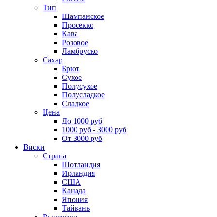
Тип
Шампанское
Просекко
Кава
Розовое
Ламбруско
Сахар
Брют
Сухое
Полусухое
Полусладкое
Сладкое
Цена
До 1000 руб
1000 руб - 3000 руб
От 3000 руб
Виски
Страна
Шотландия
Ирландия
США
Канада
Япония
Тайвань
Выдержка