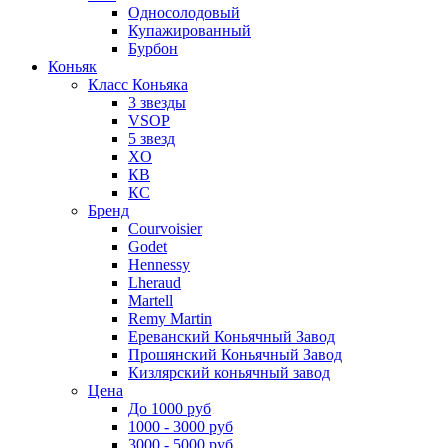
Односолодовый
Купажированный
Бурбон
Коньяк
Класс Коньяка
3 звезды
VSOP
5 звезд
XO
КВ
КС
Бренд
Courvoisier
Godet
Hennessy
Lheraud
Martell
Remy Martin
Ереванский Коньячный Завод
Прошянский Коньячный Завод
Кизлярский коньячный завод
Цена
До 1000 руб
1000 - 3000 руб
3000 - 5000 руб