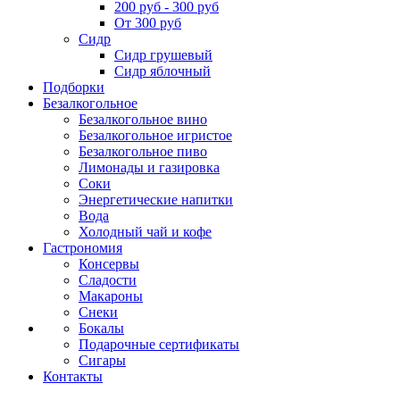
200 руб - 300 руб
От 300 руб
Сидр
Сидр грушевый
Сидр яблочный
Подборки
Безалкогольное
Безалкогольное вино
Безалкогольное игристое
Безалкогольное пиво
Лимонады и газировка
Соки
Энергетические напитки
Вода
Холодный чай и кофе
Гастрономия
Консервы
Сладости
Макароны
Снеки
Бокалы
Подарочные сертификаты
Сигары
Контакты