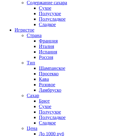
Содержание сахара
Сухое
Полусухое
Полусладкое
Сладкое
Игристое
Страна
Франция
Италия
Испания
Россия
Тип
Шампанское
Просекко
Кава
Розовое
Ламбруско
Сахар
Брют
Сухое
Полусухое
Полусладкое
Сладкое
Цена
До 1000 руб