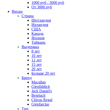
1000 руб - 3000 руб
От 3000 руб
Виски
Страна
Шотландия
Ирландия
США
Канада
Япония
Тайвань
Выдержка
8 лет
10 лет
12 лет
15 лет
20 лет
Больше 20 лет
Бренд
Macallan
Glenfiddich
Jack Daniel's
Benriach
Chivas Regal
Glenfarclas
Тип