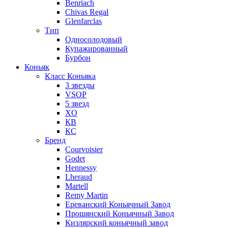
Benriach
Chivas Regal
Glenfarclas
Тип
Односолодовый
Купажированный
Бурбон
Коньяк
Класс Коньяка
3 звезды
VSOP
5 звезд
XO
КВ
КС
Бренд
Courvoisier
Godet
Hennessy
Lheraud
Martell
Remy Martin
Ереванский Коньячный Завод
Прошянский Коньячный Завод
Кизлярский коньячный завод