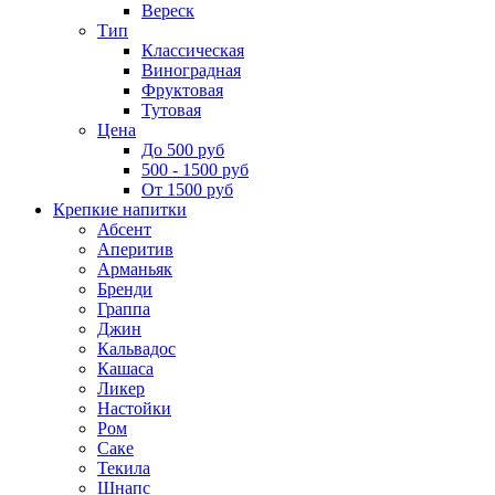
Вереск
Тип
Классическая
Виноградная
Фруктовая
Тутовая
Цена
До 500 руб
500 - 1500 руб
От 1500 руб
Крепкие напитки
Абсент
Аперитив
Арманьяк
Бренди
Граппа
Джин
Кальвадос
Кашаса
Ликер
Настойки
Ром
Саке
Текила
Шнапс