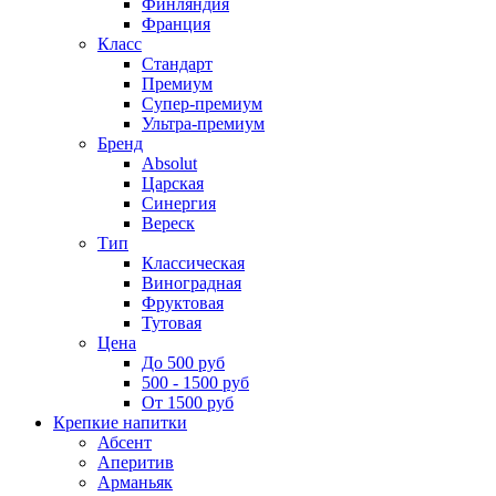
Финляндия
Франция
Класс
Стандарт
Премиум
Супер-премиум
Ультра-премиум
Бренд
Absolut
Царская
Синергия
Вереск
Тип
Классическая
Виноградная
Фруктовая
Тутовая
Цена
До 500 руб
500 - 1500 руб
От 1500 руб
Крепкие напитки
Абсент
Аперитив
Арманьяк