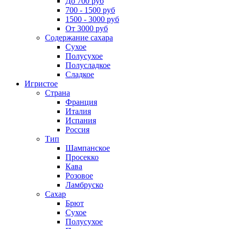
До 700 руб
700 - 1500 руб
1500 - 3000 руб
От 3000 руб
Содержание сахара
Сухое
Полусухое
Полусладкое
Сладкое
Игристое
Страна
Франция
Италия
Испания
Россия
Тип
Шампанское
Просекко
Кава
Розовое
Ламбруско
Сахар
Брют
Сухое
Полусухое