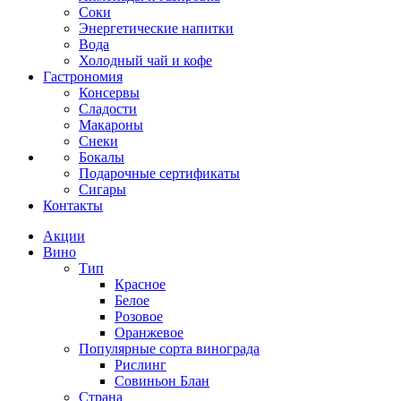
Соки
Энергетические напитки
Вода
Холодный чай и кофе
Гастрономия
Консервы
Сладости
Макароны
Снеки
Бокалы
Подарочные сертификаты
Сигары
Контакты
Акции
Вино
Тип
Красное
Белое
Розовое
Оранжевое
Популярные сорта винограда
Рислинг
Совиньон Блан
Страна