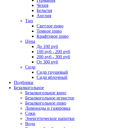
Германия
Чехия
Бельгия
Англия
Тип
Светлое пиво
Темное пиво
Крафтовое пиво
Цена
До 100 руб
100 руб - 200 руб
200 руб - 300 руб
От 300 руб
Сидр
Сидр грушевый
Сидр яблочный
Подборки
Безалкогольное
Безалкогольное вино
Безалкогольное игристое
Безалкогольное пиво
Лимонады и газировка
Соки
Энергетические напитки
Вода