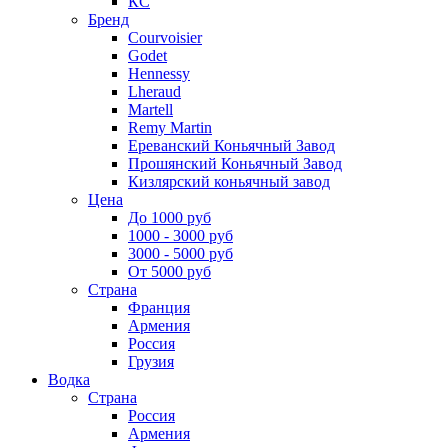
КС
Бренд
Courvoisier
Godet
Hennessy
Lheraud
Martell
Remy Martin
Ереванский Коньячный Завод
Прошянский Коньячный Завод
Кизлярский коньячный завод
Цена
До 1000 руб
1000 - 3000 руб
3000 - 5000 руб
От 5000 руб
Страна
Франция
Армения
Россия
Грузия
Водка
Страна
Россия
Армения