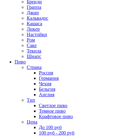
Бренди
Граппа
Джин
Кальвадос
Кашаса
Ликер
Настойки
Ром
Саке
Текила
Шнапс
Пиво
Страна
Россия
Германия
Чехия
Бельгия
Англия
Тип
Светлое пиво
Темное пиво
Крафтовое пиво
Цена
До 100 руб
100 руб - 200 руб