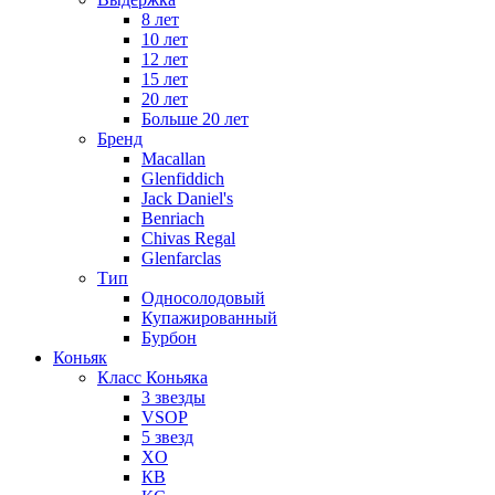
8 лет
10 лет
12 лет
15 лет
20 лет
Больше 20 лет
Бренд
Macallan
Glenfiddich
Jack Daniel's
Benriach
Chivas Regal
Glenfarclas
Тип
Односолодовый
Купажированный
Бурбон
Коньяк
Класс Коньяка
3 звезды
VSOP
5 звезд
XO
КВ