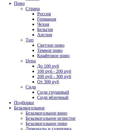
Пиво
Страна
Россия
Германия
Чехия
Бельгия
Англия
Тип
Светлое пиво
Темное пиво
Крафтовое пиво
Цена
До 100 руб
100 руб - 200 руб
200 руб - 300 руб
От 300 руб
Сидр
Сидр грушевый
Сидр яблочный
Подборки
Безалкогольное
Безалкогольное вино
Безалкогольное игристое
Безалкогольное пиво
Лимонады и газировка