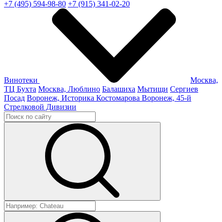
+7 (495) 594-98-80
+7 (915) 341-02-20
Винотеки
Москва,
ТЦ Бухта
Москва, Люблино
Балашиха
Мытищи
Сергиев
Посад
Воронеж, Историка Костомарова
Воронеж, 45-й
Стрелковой Дивизии