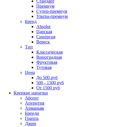
Стандарт
Премиум
Супер-премиум
Ультра-премиум
Бренд
Absolut
Царская
Синергия
Вереск
Тип
Классическая
Виноградная
Фруктовая
Тутовая
Цена
До 500 руб
500 - 1500 руб
От 1500 руб
Крепкие напитки
Абсент
Аперитив
Арманьяк
Бренди
Граппа
Джин