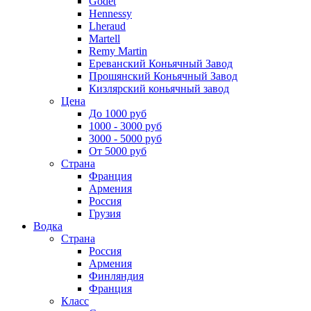
Godet
Hennessy
Lheraud
Martell
Remy Martin
Ереванский Коньячный Завод
Прошянский Коньячный Завод
Кизлярский коньячный завод
Цена
До 1000 руб
1000 - 3000 руб
3000 - 5000 руб
От 5000 руб
Страна
Франция
Армения
Россия
Грузия
Водка
Страна
Россия
Армения
Финляндия
Франция
Класс