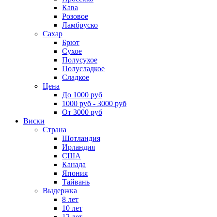
Кава
Розовое
Ламбруско
Сахар
Брют
Сухое
Полусухое
Полусладкое
Сладкое
Цена
До 1000 руб
1000 руб - 3000 руб
От 3000 руб
Виски
Страна
Шотландия
Ирландия
США
Канада
Япония
Тайвань
Выдержка
8 лет
10 лет
12 лет