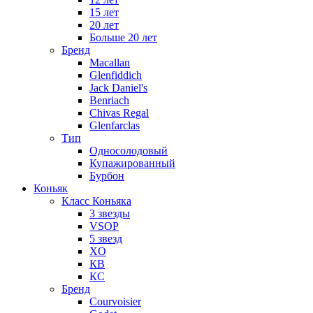
15 лет
20 лет
Больше 20 лет
Бренд
Macallan
Glenfiddich
Jack Daniel's
Benriach
Chivas Regal
Glenfarclas
Тип
Односолодовый
Купажированный
Бурбон
Коньяк
Класс Коньяка
3 звезды
VSOP
5 звезд
XO
КВ
КС
Бренд
Courvoisier