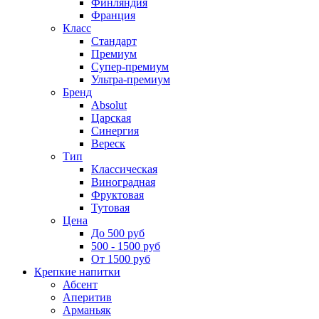
Финляндия
Франция
Класс
Стандарт
Премиум
Супер-премиум
Ультра-премиум
Бренд
Absolut
Царская
Синергия
Вереск
Тип
Классическая
Виноградная
Фруктовая
Тутовая
Цена
До 500 руб
500 - 1500 руб
От 1500 руб
Крепкие напитки
Абсент
Аперитив
Арманьяк