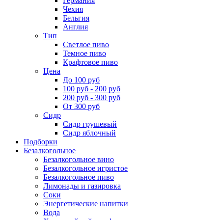
Германия
Чехия
Бельгия
Англия
Тип
Светлое пиво
Темное пиво
Крафтовое пиво
Цена
До 100 руб
100 руб - 200 руб
200 руб - 300 руб
От 300 руб
Сидр
Сидр грушевый
Сидр яблочный
Подборки
Безалкогольное
Безалкогольное вино
Безалкогольное игристое
Безалкогольное пиво
Лимонады и газировка
Соки
Энергетические напитки
Вода