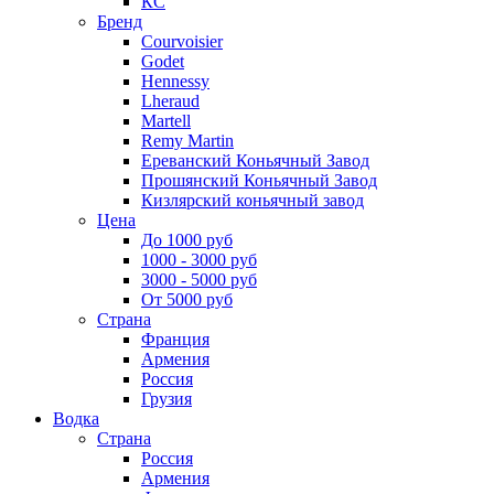
КС
Бренд
Courvoisier
Godet
Hennessy
Lheraud
Martell
Remy Martin
Ереванский Коньячный Завод
Прошянский Коньячный Завод
Кизлярский коньячный завод
Цена
До 1000 руб
1000 - 3000 руб
3000 - 5000 руб
От 5000 руб
Страна
Франция
Армения
Россия
Грузия
Водка
Страна
Россия
Армения