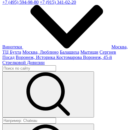
+7 (495) 594-98-80
+7 (915) 341-02-20
Винотеки
Москва,
ТЦ Бухта
Москва, Люблино
Балашиха
Мытищи
Сергиев
Посад
Воронеж, Историка Костомарова
Воронеж, 45-й
Стрелковой Дивизии