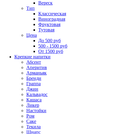
Вереск
Тип
Классическая
Виноградная
Фруктовая
Тутовая
Цена
До 500 руб
500 - 1500 руб
От 1500 руб
Крепкие напитки
Абсент
Аперитив
Арманьяк
Бренди
Граппа
Джин
Кальвадос
Кашаса
Ликер
Настойки
Ром
Саке
Текила
Шнапс