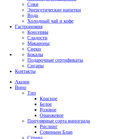
Соки
Энергетические напитки
Вода
Холодный чай и кофе
Гастрономия
Консервы
Сладости
Макароны
Снеки
Бокалы
Подарочные сертификаты
Сигары
Контакты
Акции
Вино
Тип
Красное
Белое
Розовое
Оранжевое
Популярные сорта винограда
Рислинг
Совиньон Блан
Страна