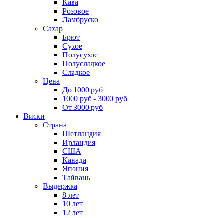
Кава
Розовое
Ламбруско
Сахар
Брют
Сухое
Полусухое
Полусладкое
Сладкое
Цена
До 1000 руб
1000 руб - 3000 руб
От 3000 руб
Виски
Страна
Шотландия
Ирландия
США
Канада
Япония
Тайвань
Выдержка
8 лет
10 лет
12 лет