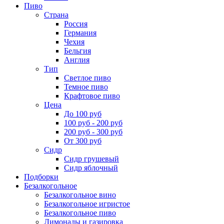
Пиво
Страна
Россия
Германия
Чехия
Бельгия
Англия
Тип
Светлое пиво
Темное пиво
Крафтовое пиво
Цена
До 100 руб
100 руб - 200 руб
200 руб - 300 руб
От 300 руб
Сидр
Сидр грушевый
Сидр яблочный
Подборки
Безалкогольное
Безалкогольное вино
Безалкогольное игристое
Безалкогольное пиво
Лимонады и газировка