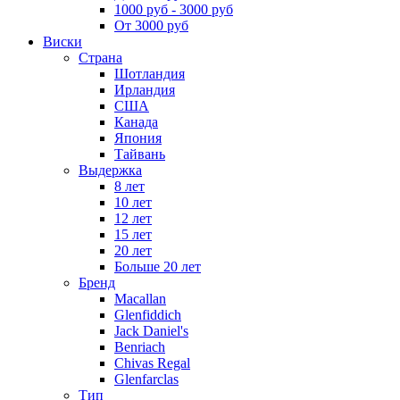
1000 руб - 3000 руб
От 3000 руб
Виски
Страна
Шотландия
Ирландия
США
Канада
Япония
Тайвань
Выдержка
8 лет
10 лет
12 лет
15 лет
20 лет
Больше 20 лет
Бренд
Macallan
Glenfiddich
Jack Daniel's
Benriach
Chivas Regal
Glenfarclas
Тип