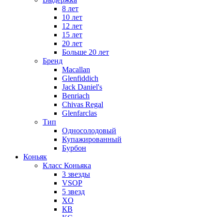
8 лет
10 лет
12 лет
15 лет
20 лет
Больше 20 лет
Бренд
Macallan
Glenfiddich
Jack Daniel's
Benriach
Chivas Regal
Glenfarclas
Тип
Односолодовый
Купажированный
Бурбон
Коньяк
Класс Коньяка
3 звезды
VSOP
5 звезд
XO
КВ