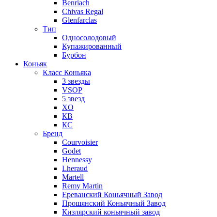
Benriach
Chivas Regal
Glenfarclas
Тип
Односолодовый
Купажированный
Бурбон
Коньяк
Класс Коньяка
3 звезды
VSOP
5 звезд
XO
КВ
КС
Бренд
Courvoisier
Godet
Hennessy
Lheraud
Martell
Remy Martin
Ереванский Коньячный Завод
Прошянский Коньячный Завод
Кизлярский коньячный завод