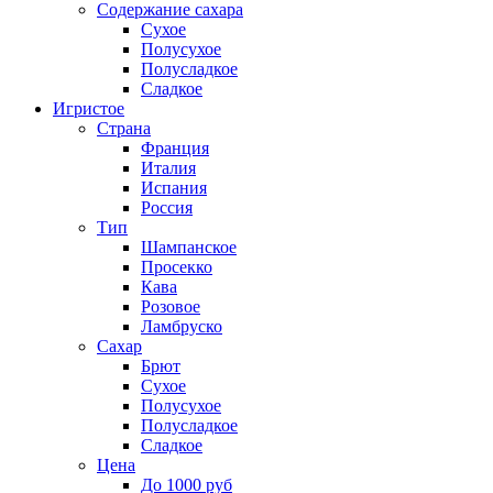
Содержание сахара
Сухое
Полусухое
Полусладкое
Сладкое
Игристое
Страна
Франция
Италия
Испания
Россия
Тип
Шампанское
Просекко
Кава
Розовое
Ламбруско
Сахар
Брют
Сухое
Полусухое
Полусладкое
Сладкое
Цена
До 1000 руб