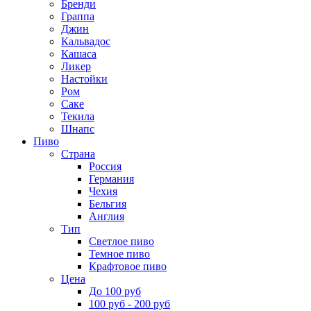
Бренди
Граппа
Джин
Кальвадос
Кашаса
Ликер
Настойки
Ром
Саке
Текила
Шнапс
Пиво
Страна
Россия
Германия
Чехия
Бельгия
Англия
Тип
Светлое пиво
Темное пиво
Крафтовое пиво
Цена
До 100 руб
100 руб - 200 руб