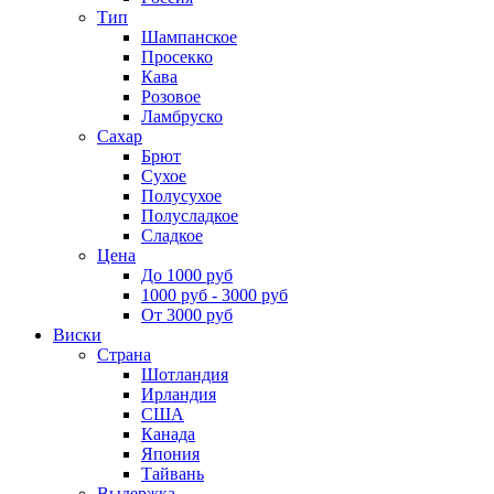
Тип
Шампанское
Просекко
Кава
Розовое
Ламбруско
Сахар
Брют
Сухое
Полусухое
Полусладкое
Сладкое
Цена
До 1000 руб
1000 руб - 3000 руб
От 3000 руб
Виски
Страна
Шотландия
Ирландия
США
Канада
Япония
Тайвань
Выдержка