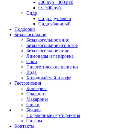
200 руб - 300 руб
От 300 руб
Сидр
Сидр грушевый
Сидр яблочный
Подборки
Безалкогольное
Безалкогольное вино
Безалкогольное игристое
Безалкогольное пиво
Лимонады и газировка
Соки
Энергетические напитки
Вода
Холодный чай и кофе
Гастрономия
Консервы
Сладости
Макароны
Снеки
Бокалы
Подарочные сертификаты
Сигары
Контакты