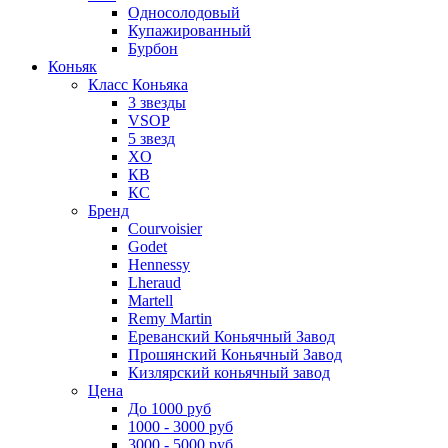
Односолодовый
Купажированный
Бурбон
Коньяк
Класс Коньяка
3 звезды
VSOP
5 звезд
XO
КВ
КС
Бренд
Courvoisier
Godet
Hennessy
Lheraud
Martell
Remy Martin
Ереванский Коньячный Завод
Прошянский Коньячный Завод
Кизлярский коньячный завод
Цена
До 1000 руб
1000 - 3000 руб
3000 - 5000 руб