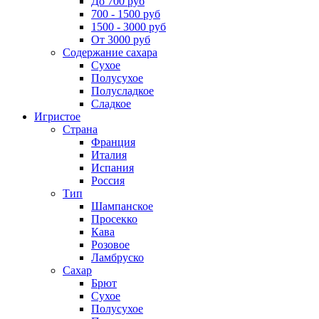
До 700 руб
700 - 1500 руб
1500 - 3000 руб
От 3000 руб
Содержание сахара
Сухое
Полусухое
Полусладкое
Сладкое
Игристое
Страна
Франция
Италия
Испания
Россия
Тип
Шампанское
Просекко
Кава
Розовое
Ламбруско
Сахар
Брют
Сухое
Полусухое