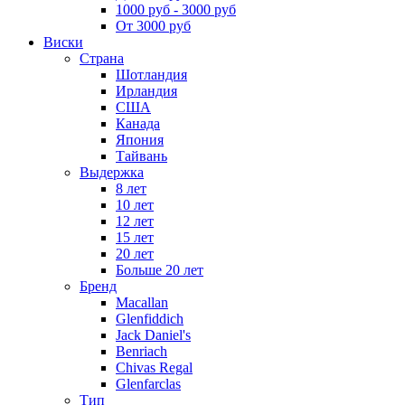
1000 руб - 3000 руб
От 3000 руб
Виски
Страна
Шотландия
Ирландия
США
Канада
Япония
Тайвань
Выдержка
8 лет
10 лет
12 лет
15 лет
20 лет
Больше 20 лет
Бренд
Macallan
Glenfiddich
Jack Daniel's
Benriach
Chivas Regal
Glenfarclas
Тип