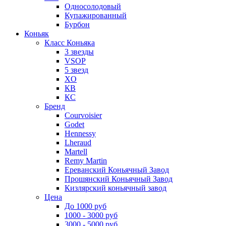
Односолодовый
Купажированный
Бурбон
Коньяк
Класс Коньяка
3 звезды
VSOP
5 звезд
XO
КВ
КС
Бренд
Courvoisier
Godet
Hennessy
Lheraud
Martell
Remy Martin
Ереванский Коньячный Завод
Прошянский Коньячный Завод
Кизлярский коньячный завод
Цена
До 1000 руб
1000 - 3000 руб
3000 - 5000 руб