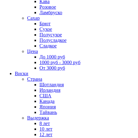
Кава
Розовое
Ламбруско
Сахар
Брют
Сухое
Полусухое
Полусладкое
Сладкое
Цена
До 1000 руб
1000 руб - 3000 руб
От 3000 руб
Виски
Страна
Шотландия
Ирландия
США
Канада
Япония
Тайвань
Выдержка
8 лет
10 лет
12 лет