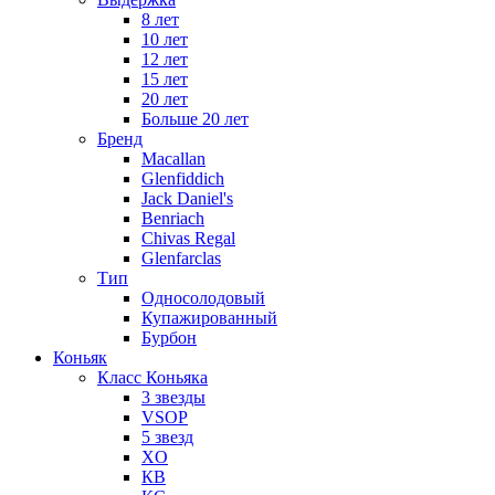
8 лет
10 лет
12 лет
15 лет
20 лет
Больше 20 лет
Бренд
Macallan
Glenfiddich
Jack Daniel's
Benriach
Chivas Regal
Glenfarclas
Тип
Односолодовый
Купажированный
Бурбон
Коньяк
Класс Коньяка
3 звезды
VSOP
5 звезд
XO
КВ