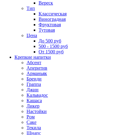
Вереск
Тип
Классическая
Виноградная
Фруктовая
Тутовая
Цена
До 500 руб
500 - 1500 руб
От 1500 руб
Крепкие напитки
Абсент
Аперитив
Арманьяк
Бренди
Граппа
Джин
Кальвадос
Кашаса
Ликер
Настойки
Ром
Саке
Текила
Шнапс