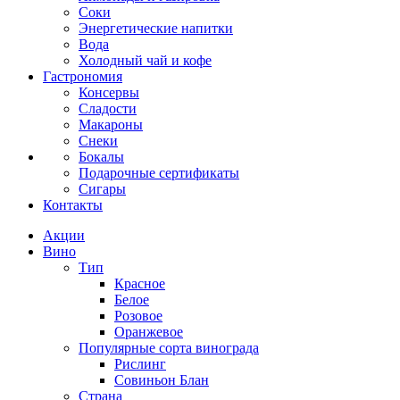
Соки
Энергетические напитки
Вода
Холодный чай и кофе
Гастрономия
Консервы
Сладости
Макароны
Снеки
Бокалы
Подарочные сертификаты
Сигары
Контакты
Акции
Вино
Тип
Красное
Белое
Розовое
Оранжевое
Популярные сорта винограда
Рислинг
Совиньон Блан
Страна