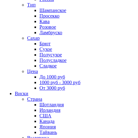
Тип
Шампанское
Просекко
Кава
Розовое
Ламбруско
Сахар
Брют
Сухое
Полусухое
Полусладкое
Сладкое
Цена
До 1000 руб
1000 руб - 3000 руб
От 3000 руб
Виски
Страна
Шотландия
Ирландия
США
Канада
Япония
Тайвань
Выдержка