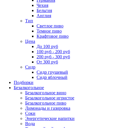
Германия
Чехия
Бельгия
Англия
Тип
Светлое пиво
Темное пиво
Крафтовое пиво
Цена
До 100 руб
100 руб - 200 руб
200 руб - 300 руб
От 300 руб
Сидр
Сидр грушевый
Сидр яблочный
Подборки
Безалкогольное
Безалкогольное вино
Безалкогольное игристое
Безалкогольное пиво
Лимонады и газировка
Соки
Энергетические напитки
Вода