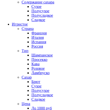
Содержание сахара
Сухое
Полусухое
Полусладкое
Сладкое
Игристое
Страна
Франция
Италия
Испания
Россия
Тип
Шампанское
Просекко
Кава
Розовое
Ламбруско
Сахар
Брют
Сухое
Полусухое
Полусладкое
Сладкое
Цена
До 1000 руб