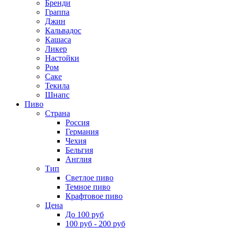
Бренди
Граппа
Джин
Кальвадос
Кашаса
Ликер
Настойки
Ром
Саке
Текила
Шнапс
Пиво
Страна
Россия
Германия
Чехия
Бельгия
Англия
Тип
Светлое пиво
Темное пиво
Крафтовое пиво
Цена
До 100 руб
100 руб - 200 руб