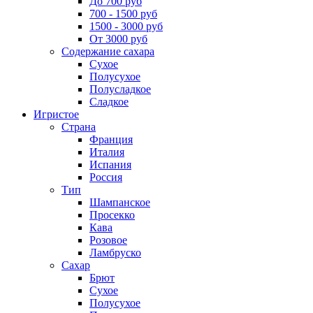
До 700 руб
700 - 1500 руб
1500 - 3000 руб
От 3000 руб
Содержание сахара
Сухое
Полусухое
Полусладкое
Сладкое
Игристое
Страна
Франция
Италия
Испания
Россия
Тип
Шампанское
Просекко
Кава
Розовое
Ламбруско
Сахар
Брют
Сухое
Полусухое