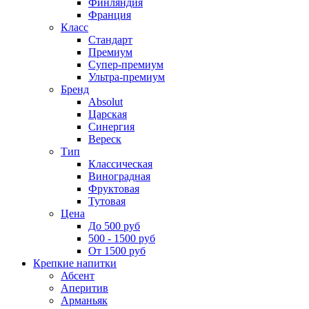
Финляндия
Франция
Класс
Стандарт
Премиум
Супер-премиум
Ультра-премиум
Бренд
Absolut
Царская
Синергия
Вереск
Тип
Классическая
Виноградная
Фруктовая
Тутовая
Цена
До 500 руб
500 - 1500 руб
От 1500 руб
Крепкие напитки
Абсент
Аперитив
Арманьяк