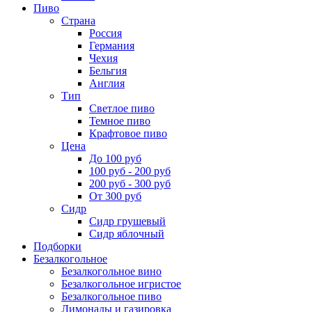
Пиво
Страна
Россия
Германия
Чехия
Бельгия
Англия
Тип
Светлое пиво
Темное пиво
Крафтовое пиво
Цена
До 100 руб
100 руб - 200 руб
200 руб - 300 руб
От 300 руб
Сидр
Сидр грушевый
Сидр яблочный
Подборки
Безалкогольное
Безалкогольное вино
Безалкогольное игристое
Безалкогольное пиво
Лимонады и газировка