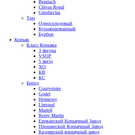
Benriach
Chivas Regal
Glenfarclas
Тип
Односолодовый
Купажированный
Бурбон
Коньяк
Класс Коньяка
3 звезды
VSOP
5 звезд
XO
КВ
КС
Бренд
Courvoisier
Godet
Hennessy
Lheraud
Martell
Remy Martin
Ереванский Коньячный Завод
Прошянский Коньячный Завод
Кизлярский коньячный завод