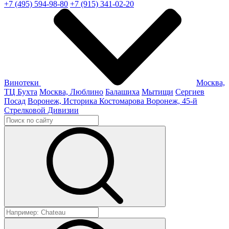
+7 (495) 594-98-80
+7 (915) 341-02-20
Винотеки
Москва,
ТЦ Бухта
Москва, Люблино
Балашиха
Мытищи
Сергиев
Посад
Воронеж, Историка Костомарова
Воронеж, 45-й
Стрелковой Дивизии