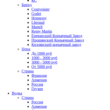
КС
Бренд
Courvoisier
Godet
Hennessy
Lheraud
Martell
Remy Martin
Ереванский Коньячный Завод
Прошянский Коньячный Завод
Кизлярский коньячный завод
Цена
До 1000 руб
1000 - 3000 руб
3000 - 5000 руб
От 5000 руб
Страна
Франция
Армения
Россия
Грузия
Водка
Страна
Россия
Армения