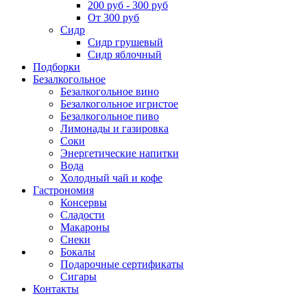
200 руб - 300 руб
От 300 руб
Сидр
Сидр грушевый
Сидр яблочный
Подборки
Безалкогольное
Безалкогольное вино
Безалкогольное игристое
Безалкогольное пиво
Лимонады и газировка
Соки
Энергетические напитки
Вода
Холодный чай и кофе
Гастрономия
Консервы
Сладости
Макароны
Снеки
Бокалы
Подарочные сертификаты
Сигары
Контакты