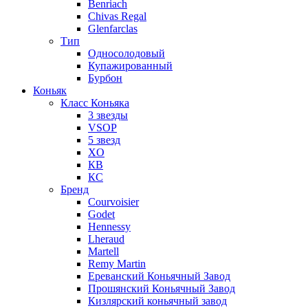
Benriach
Chivas Regal
Glenfarclas
Тип
Односолодовый
Купажированный
Бурбон
Коньяк
Класс Коньяка
3 звезды
VSOP
5 звезд
XO
КВ
КС
Бренд
Courvoisier
Godet
Hennessy
Lheraud
Martell
Remy Martin
Ереванский Коньячный Завод
Прошянский Коньячный Завод
Кизлярский коньячный завод