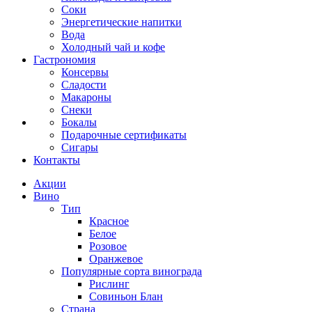
Соки
Энергетические напитки
Вода
Холодный чай и кофе
Гастрономия
Консервы
Сладости
Макароны
Снеки
Бокалы
Подарочные сертификаты
Сигары
Контакты
Акции
Вино
Тип
Красное
Белое
Розовое
Оранжевое
Популярные сорта винограда
Рислинг
Совиньон Блан
Страна