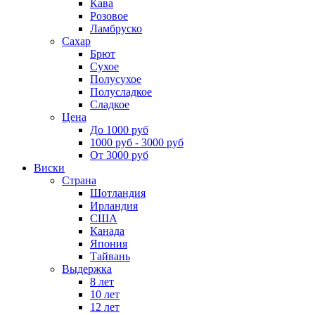
Кава
Розовое
Ламбруско
Сахар
Брют
Сухое
Полусухое
Полусладкое
Сладкое
Цена
До 1000 руб
1000 руб - 3000 руб
От 3000 руб
Виски
Страна
Шотландия
Ирландия
США
Канада
Япония
Тайвань
Выдержка
8 лет
10 лет
12 лет