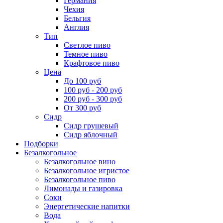
Германия
Чехия
Бельгия
Англия
Тип
Светлое пиво
Темное пиво
Крафтовое пиво
Цена
До 100 руб
100 руб - 200 руб
200 руб - 300 руб
От 300 руб
Сидр
Сидр грушевый
Сидр яблочный
Подборки
Безалкогольное
Безалкогольное вино
Безалкогольное игристое
Безалкогольное пиво
Лимонады и газировка
Соки
Энергетические напитки
Вода