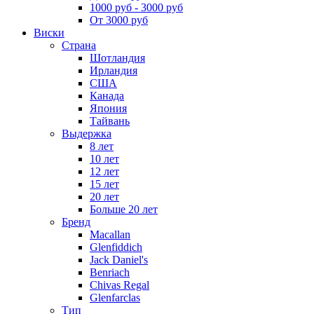
1000 руб - 3000 руб
От 3000 руб
Виски
Страна
Шотландия
Ирландия
США
Канада
Япония
Тайвань
Выдержка
8 лет
10 лет
12 лет
15 лет
20 лет
Больше 20 лет
Бренд
Macallan
Glenfiddich
Jack Daniel's
Benriach
Chivas Regal
Glenfarclas
Тип