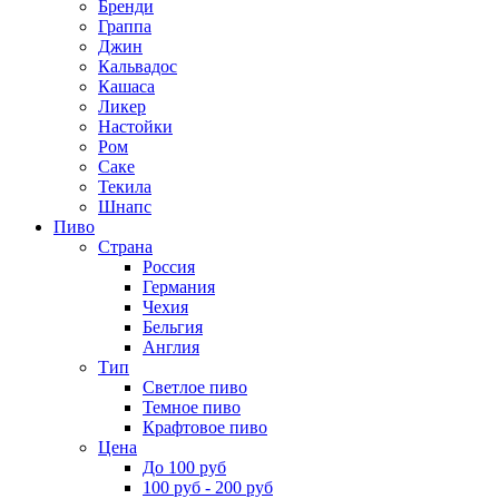
Бренди
Граппа
Джин
Кальвадос
Кашаса
Ликер
Настойки
Ром
Саке
Текила
Шнапс
Пиво
Страна
Россия
Германия
Чехия
Бельгия
Англия
Тип
Светлое пиво
Темное пиво
Крафтовое пиво
Цена
До 100 руб
100 руб - 200 руб