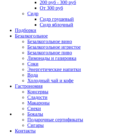
200 руб - 300 руб
От 300 руб
Сидр
Сидр грушевый
Сидр яблочный
Подборки
Безалкогольное
Безалкогольное вино
Безалкогольное игристое
Безалкогольное пиво
Лимонады и газировка
Соки
Энергетические напитки
Вода
Холодный чай и кофе
Гастрономия
Консервы
Сладости
Макароны
Снеки
Бокалы
Подарочные сертификаты
Сигары
Контакты