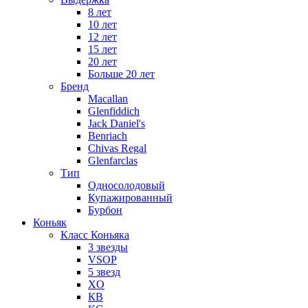
8 лет
10 лет
12 лет
15 лет
20 лет
Больше 20 лет
Бренд
Macallan
Glenfiddich
Jack Daniel's
Benriach
Chivas Regal
Glenfarclas
Тип
Односолодовый
Купажированный
Бурбон
Коньяк
Класс Коньяка
3 звезды
VSOP
5 звезд
XO
КВ