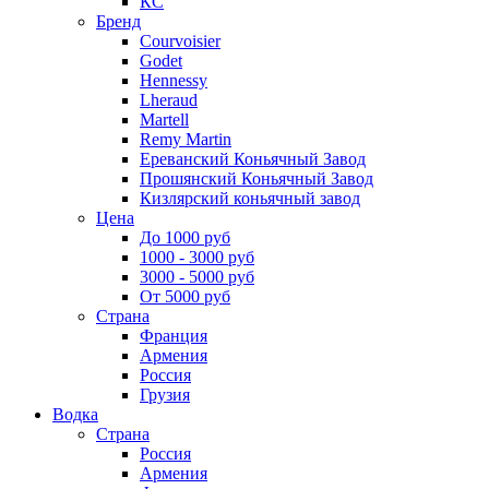
КС
Бренд
Courvoisier
Godet
Hennessy
Lheraud
Martell
Remy Martin
Ереванский Коньячный Завод
Прошянский Коньячный Завод
Кизлярский коньячный завод
Цена
До 1000 руб
1000 - 3000 руб
3000 - 5000 руб
От 5000 руб
Страна
Франция
Армения
Россия
Грузия
Водка
Страна
Россия
Армения