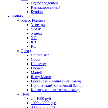
Односолодовый
Купажированный
Бурбон
Коньяк
Класс Коньяка
3 звезды
VSOP
5 звезд
XO
КВ
КС
Бренд
Courvoisier
Godet
Hennessy
Lheraud
Martell
Remy Martin
Ереванский Коньячный Завод
Прошянский Коньячный Завод
Кизлярский коньячный завод
Цена
До 1000 руб
1000 - 3000 руб
3000 - 5000 руб