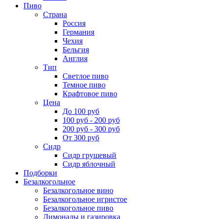
Пиво
Страна
Россия
Германия
Чехия
Бельгия
Англия
Тип
Светлое пиво
Темное пиво
Крафтовое пиво
Цена
До 100 руб
100 руб - 200 руб
200 руб - 300 руб
От 300 руб
Сидр
Сидр грушевый
Сидр яблочный
Подборки
Безалкогольное
Безалкогольное вино
Безалкогольное игристое
Безалкогольное пиво
Лимонады и газировка