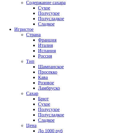
Содержание сахара
Сухое
Полусухое
Полусладкое
Сладкое
Игристое
Страна
Франция
Италия
Испания
Россия
Тип
Шампанское
Просекко
Кава
Розовое
Ламбруско
Сахар
Брют
Сухое
Полусухое
Полусладкое
Сладкое
Цена
До 1000 руб