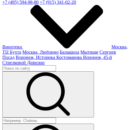
+7 (495) 594-98-80
+7 (915) 341-02-20
Винотеки
Москва,
ТЦ Бухта
Москва, Люблино
Балашиха
Мытищи
Сергиев
Посад
Воронеж, Историка Костомарова
Воронеж, 45-й
Стрелковой Дивизии