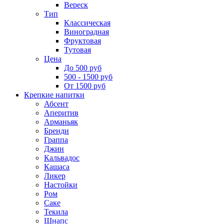
Вереск
Тип
Классическая
Виноградная
Фруктовая
Тутовая
Цена
До 500 руб
500 - 1500 руб
От 1500 руб
Крепкие напитки
Абсент
Аперитив
Арманьяк
Бренди
Граппа
Джин
Кальвадос
Кашаса
Ликер
Настойки
Ром
Саке
Текила
Шнапс