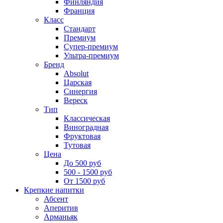
Финляндия
Франция
Класс
Стандарт
Премиум
Супер-премиум
Ультра-премиум
Бренд
Absolut
Царская
Синергия
Вереск
Тип
Классическая
Виноградная
Фруктовая
Тутовая
Цена
До 500 руб
500 - 1500 руб
От 1500 руб
Крепкие напитки
Абсент
Аперитив
Арманьяк