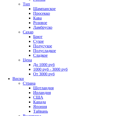
Тип
Шампанское
Просекко
Кава
Розовое
Ламбруско
Сахар
Брют
Сухое
Полусухое
Полусладкое
Сладкое
Цена
До 1000 руб
1000 руб - 3000 руб
От 3000 руб
Виски
Страна
Шотландия
Ирландия
США
Канада
Япония
Тайвань
Выдержка