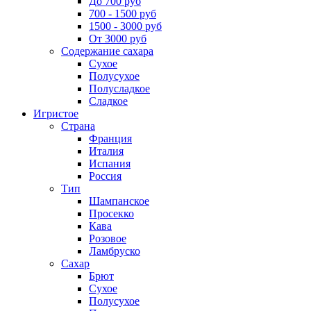
До 700 руб
700 - 1500 руб
1500 - 3000 руб
От 3000 руб
Содержание сахара
Сухое
Полусухое
Полусладкое
Сладкое
Игристое
Страна
Франция
Италия
Испания
Россия
Тип
Шампанское
Просекко
Кава
Розовое
Ламбруско
Сахар
Брют
Сухое
Полусухое