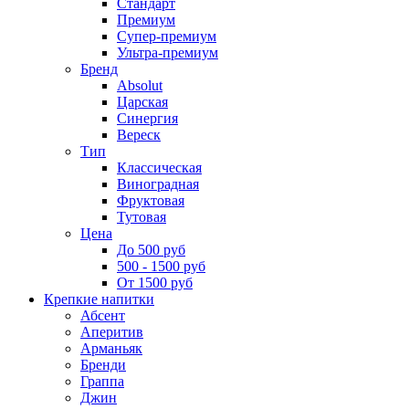
Стандарт
Премиум
Супер-премиум
Ультра-премиум
Бренд
Absolut
Царская
Синергия
Вереск
Тип
Классическая
Виноградная
Фруктовая
Тутовая
Цена
До 500 руб
500 - 1500 руб
От 1500 руб
Крепкие напитки
Абсент
Аперитив
Арманьяк
Бренди
Граппа
Джин