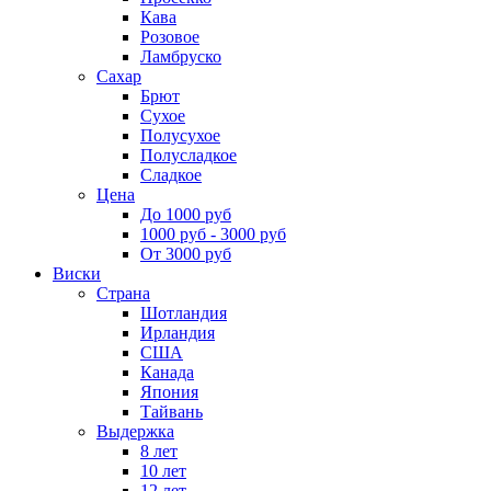
Кава
Розовое
Ламбруско
Сахар
Брют
Сухое
Полусухое
Полусладкое
Сладкое
Цена
До 1000 руб
1000 руб - 3000 руб
От 3000 руб
Виски
Страна
Шотландия
Ирландия
США
Канада
Япония
Тайвань
Выдержка
8 лет
10 лет
12 лет