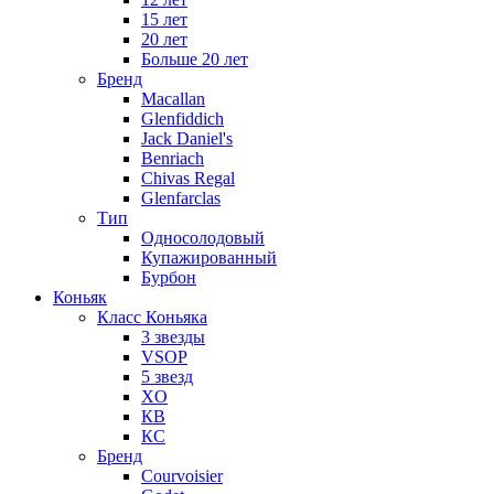
15 лет
20 лет
Больше 20 лет
Бренд
Macallan
Glenfiddich
Jack Daniel's
Benriach
Chivas Regal
Glenfarclas
Тип
Односолодовый
Купажированный
Бурбон
Коньяк
Класс Коньяка
3 звезды
VSOP
5 звезд
XO
КВ
КС
Бренд
Courvoisier