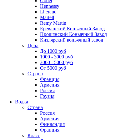
Godet
Hennessy
Lheraud
Martell
Remy Martin
Ереванский Коньячный Завод
Прошянский Коньячный Завод
Кизлярский коньячный завод
Цена
До 1000 руб
1000 - 3000 руб
3000 - 5000 руб
От 5000 руб
Страна
Франция
Армения
Россия
Грузия
Водка
Страна
Россия
Армения
Финляндия
Франция
Класс