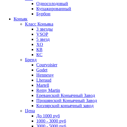
Односолодовый
Купажированный
Бурбон
Коньяк
Класс Коньяка
3 звезды
VSOP
5 звезд
XO
КВ
КС
Бренд
Courvoisier
Godet
Hennessy
Lheraud
Martell
Remy Martin
Ереванский Коньячный Завод
Прошянский Коньячный Завод
Кизлярский коньячный завод
Цена
До 1000 руб
1000 - 3000 руб
3000 - 5000 руб