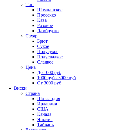
Тип
Шампанское
Просекко
Кава
Розовое
Ламбруско
Сахар
Брют
Сухое
Полусухое
Полусладкое
Сладкое
Цена
До 1000 руб
1000 руб - 3000 руб
От 3000 руб
Виски
Страна
Шотландия
Ирландия
США
Канада
Япония
Тайвань
Выдержка