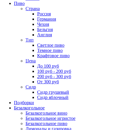
Пиво
Страна
Россия
Германия
Чехия
Бельгия
Англия
Тип
Светлое пиво
Темное пиво
Крафтовое пиво
Цена
До 100 руб
100 руб - 200 руб
200 руб - 300 руб
От 300 руб
Сидр
Сидр грушевый
Сидр яблочный
Подборки
Безалкогольное
Безалкогольное вино
Безалкогольное игристое
Безалкогольное пиво
Лимонады и газировка