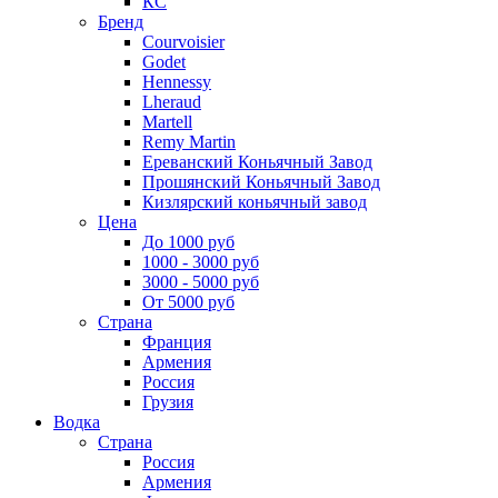
КС
Бренд
Courvoisier
Godet
Hennessy
Lheraud
Martell
Remy Martin
Ереванский Коньячный Завод
Прошянский Коньячный Завод
Кизлярский коньячный завод
Цена
До 1000 руб
1000 - 3000 руб
3000 - 5000 руб
От 5000 руб
Страна
Франция
Армения
Россия
Грузия
Водка
Страна
Россия
Армения