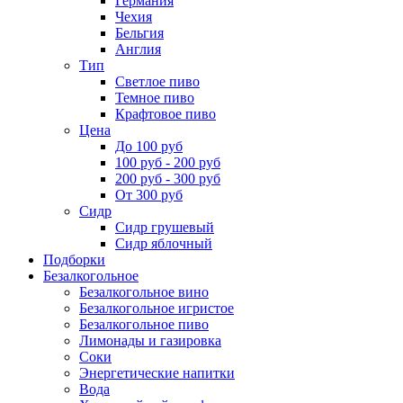
Германия
Чехия
Бельгия
Англия
Тип
Светлое пиво
Темное пиво
Крафтовое пиво
Цена
До 100 руб
100 руб - 200 руб
200 руб - 300 руб
От 300 руб
Сидр
Сидр грушевый
Сидр яблочный
Подборки
Безалкогольное
Безалкогольное вино
Безалкогольное игристое
Безалкогольное пиво
Лимонады и газировка
Соки
Энергетические напитки
Вода