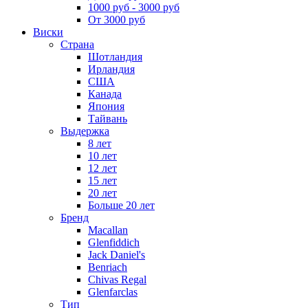
1000 руб - 3000 руб
От 3000 руб
Виски
Страна
Шотландия
Ирландия
США
Канада
Япония
Тайвань
Выдержка
8 лет
10 лет
12 лет
15 лет
20 лет
Больше 20 лет
Бренд
Macallan
Glenfiddich
Jack Daniel's
Benriach
Chivas Regal
Glenfarclas
Тип