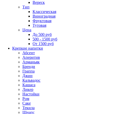
Вереск
Тип
Классическая
Виноградная
Фруктовая
Тутовая
Цена
До 500 руб
500 - 1500 руб
От 1500 руб
Крепкие напитки
Абсент
Аперитив
Арманьяк
Бренди
Граппа
Джин
Кальвадос
Кашаса
Ликер
Настойки
Ром
Саке
Текила
Шнапс