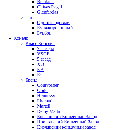
Benriach
Chivas Regal
Glenfarclas
Тип
Односолодовый
Купажированный
Бурбон
Коньяк
Класс Коньяка
3 звезды
VSOP
5 звезд
XO
КВ
КС
Бренд
Courvoisier
Godet
Hennessy
Lheraud
Martell
Remy Martin
Ереванский Коньячный Завод
Прошянский Коньячный Завод
Кизлярский коньячный завод