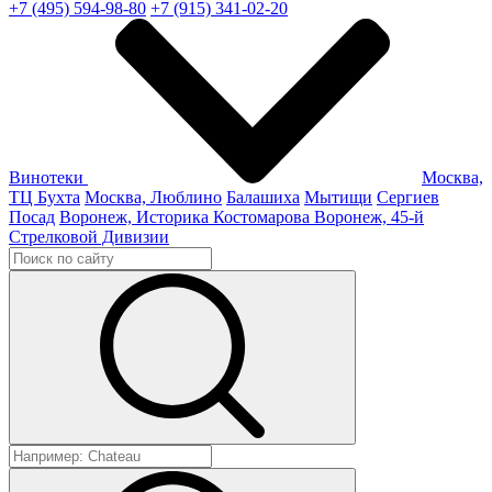
+7 (495) 594-98-80
+7 (915) 341-02-20
Винотеки
Москва,
ТЦ Бухта
Москва, Люблино
Балашиха
Мытищи
Сергиев
Посад
Воронеж, Историка Костомарова
Воронеж, 45-й
Стрелковой Дивизии