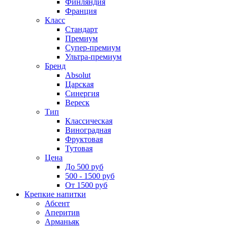
Финляндия
Франция
Класс
Стандарт
Премиум
Супер-премиум
Ультра-премиум
Бренд
Absolut
Царская
Синергия
Вереск
Тип
Классическая
Виноградная
Фруктовая
Тутовая
Цена
До 500 руб
500 - 1500 руб
От 1500 руб
Крепкие напитки
Абсент
Аперитив
Арманьяк