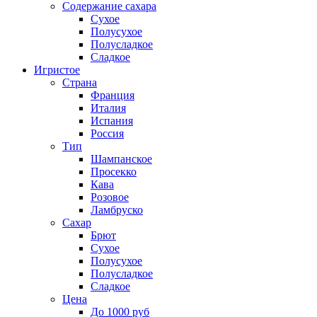
Содержание сахара
Сухое
Полусухое
Полусладкое
Сладкое
Игристое
Страна
Франция
Италия
Испания
Россия
Тип
Шампанское
Просекко
Кава
Розовое
Ламбруско
Сахар
Брют
Сухое
Полусухое
Полусладкое
Сладкое
Цена
До 1000 руб