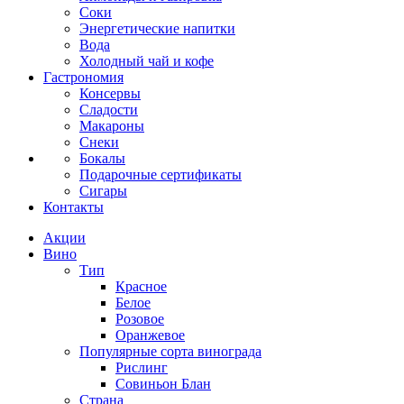
Соки
Энергетические напитки
Вода
Холодный чай и кофе
Гастрономия
Консервы
Сладости
Макароны
Снеки
Бокалы
Подарочные сертификаты
Сигары
Контакты
Акции
Вино
Тип
Красное
Белое
Розовое
Оранжевое
Популярные сорта винограда
Рислинг
Совиньон Блан
Страна