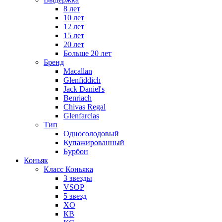
8 лет
10 лет
12 лет
15 лет
20 лет
Больше 20 лет
Бренд
Macallan
Glenfiddich
Jack Daniel's
Benriach
Chivas Regal
Glenfarclas
Тип
Односолодовый
Купажированный
Бурбон
Коньяк
Класс Коньяка
3 звезды
VSOP
5 звезд
XO
КВ