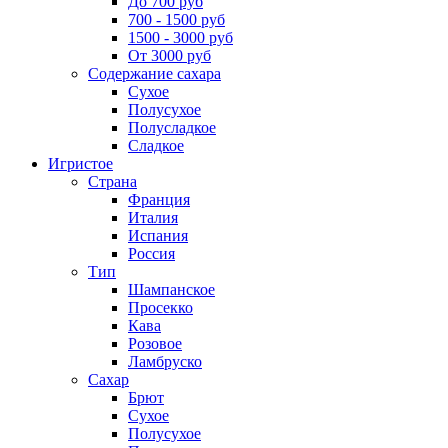
До 700 руб
700 - 1500 руб
1500 - 3000 руб
От 3000 руб
Содержание сахара
Сухое
Полусухое
Полусладкое
Сладкое
Игристое
Страна
Франция
Италия
Испания
Россия
Тип
Шампанское
Просекко
Кава
Розовое
Ламбруско
Сахар
Брют
Сухое
Полусухое