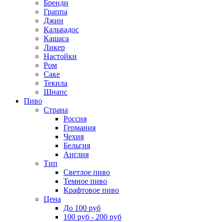
Бренди
Граппа
Джин
Кальвадос
Кашаса
Ликер
Настойки
Ром
Саке
Текила
Шнапс
Пиво
Страна
Россия
Германия
Чехия
Бельгия
Англия
Тип
Светлое пиво
Темное пиво
Крафтовое пиво
Цена
До 100 руб
100 руб - 200 руб