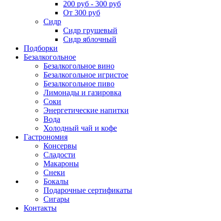
200 руб - 300 руб
От 300 руб
Сидр
Сидр грушевый
Сидр яблочный
Подборки
Безалкогольное
Безалкогольное вино
Безалкогольное игристое
Безалкогольное пиво
Лимонады и газировка
Соки
Энергетические напитки
Вода
Холодный чай и кофе
Гастрономия
Консервы
Сладости
Макароны
Снеки
Бокалы
Подарочные сертификаты
Сигары
Контакты