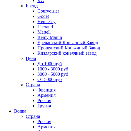
КС
Бренд
Courvoisier
Godet
Hennessy
Lheraud
Martell
Remy Martin
Ереванский Коньячный Завод
Прошянский Коньячный Завод
Кизлярский коньячный завод
Цена
До 1000 руб
1000 - 3000 руб
3000 - 5000 руб
От 5000 руб
Страна
Франция
Армения
Россия
Грузия
Водка
Страна
Россия
Армения