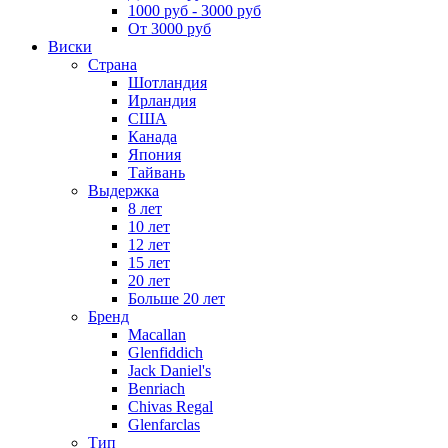
1000 руб - 3000 руб
От 3000 руб
Виски
Страна
Шотландия
Ирландия
США
Канада
Япония
Тайвань
Выдержка
8 лет
10 лет
12 лет
15 лет
20 лет
Больше 20 лет
Бренд
Macallan
Glenfiddich
Jack Daniel's
Benriach
Chivas Regal
Glenfarclas
Тип