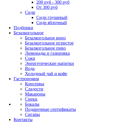
200 руб - 300 руб
От 300 руб
Сидр
Сидр грушевый
Сидр яблочный
Подборки
Безалкогольное
Безалкогольное вино
Безалкогольное игристое
Безалкогольное пиво
Лимонады и газировка
Соки
Энергетические напитки
Вода
Холодный чай и кофе
Гастрономия
Консервы
Сладости
Макароны
Снеки
Бокалы
Подарочные сертификаты
Сигары
Контакты