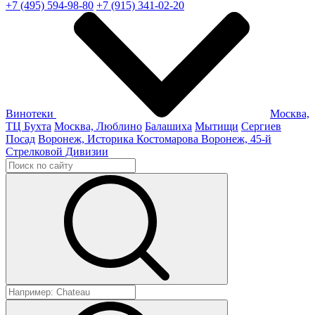
+7 (495) 594-98-80
+7 (915) 341-02-20
Винотеки
Москва,
ТЦ Бухта
Москва, Люблино
Балашиха
Мытищи
Сергиев
Посад
Воронеж, Историка Костомарова
Воронеж, 45-й
Стрелковой Дивизии