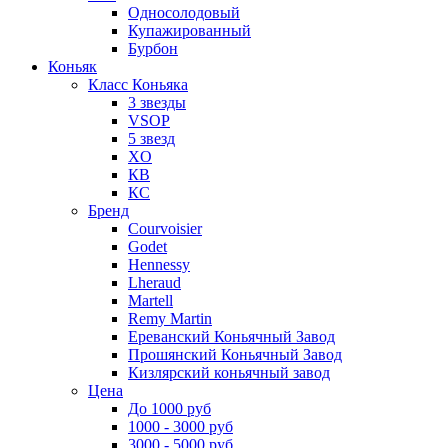
Односолодовый
Купажированный
Бурбон
Коньяк
Класс Коньяка
3 звезды
VSOP
5 звезд
XO
КВ
КС
Бренд
Courvoisier
Godet
Hennessy
Lheraud
Martell
Remy Martin
Ереванский Коньячный Завод
Прошянский Коньячный Завод
Кизлярский коньячный завод
Цена
До 1000 руб
1000 - 3000 руб
3000 - 5000 руб