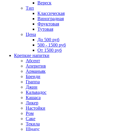
Вереск
Тип
Классическая
Виноградная
Фруктовая
Тутовая
Цена
До 500 руб
500 - 1500 руб
От 1500 руб
Крепкие напитки
Абсент
Аперитив
Арманьяк
Бренди
Граппа
Джин
Кальвадос
Кашаса
Ликер
Настойки
Ром
Саке
Текила
Шнапс