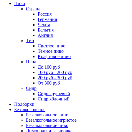
Пиво
Страна
Россия
Германия
Чехия
Бельгия
Англия
Тип
Светлое пиво
Темное пиво
Крафтовое пиво
Цена
До 100 руб
100 руб - 200 руб
200 руб - 300 руб
От 300 руб
Сидр
Сидр грушевый
Сидр яблочный
Подборки
Безалкогольное
Безалкогольное вино
Безалкогольное игристое
Безалкогольное пиво
Лимонады и газировка