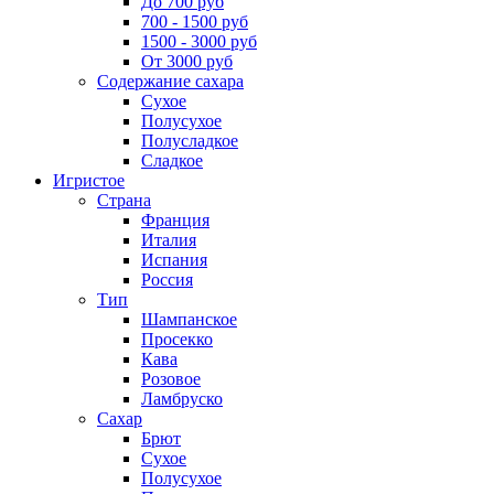
До 700 руб
700 - 1500 руб
1500 - 3000 руб
От 3000 руб
Содержание сахара
Сухое
Полусухое
Полусладкое
Сладкое
Игристое
Страна
Франция
Италия
Испания
Россия
Тип
Шампанское
Просекко
Кава
Розовое
Ламбруско
Сахар
Брют
Сухое
Полусухое