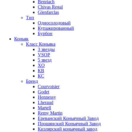
Benriach
Chivas Regal
Glenfarclas
Тип
Односолодовый
Купажированный
Бурбон
Коньяк
Класс Коньяка
3 звезды
VSOP
5 звезд
XO
КВ
КС
Бренд
Courvoisier
Godet
Hennessy
Lheraud
Martell
Remy Martin
Ереванский Коньячный Завод
Прошянский Коньячный Завод
Кизлярский коньячный завод