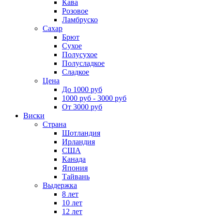
Кава
Розовое
Ламбруско
Сахар
Брют
Сухое
Полусухое
Полусладкое
Сладкое
Цена
До 1000 руб
1000 руб - 3000 руб
От 3000 руб
Виски
Страна
Шотландия
Ирландия
США
Канада
Япония
Тайвань
Выдержка
8 лет
10 лет
12 лет