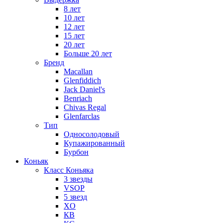
8 лет
10 лет
12 лет
15 лет
20 лет
Больше 20 лет
Бренд
Macallan
Glenfiddich
Jack Daniel's
Benriach
Chivas Regal
Glenfarclas
Тип
Односолодовый
Купажированный
Бурбон
Коньяк
Класс Коньяка
3 звезды
VSOP
5 звезд
XO
КВ