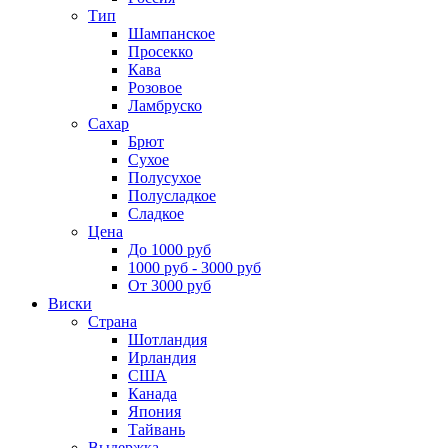
Тип
Шампанское
Просекко
Кава
Розовое
Ламбруско
Сахар
Брют
Сухое
Полусухое
Полусладкое
Сладкое
Цена
До 1000 руб
1000 руб - 3000 руб
От 3000 руб
Виски
Страна
Шотландия
Ирландия
США
Канада
Япония
Тайвань
Выдержка