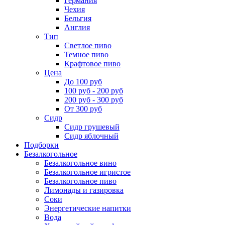
Германия
Чехия
Бельгия
Англия
Тип
Светлое пиво
Темное пиво
Крафтовое пиво
Цена
До 100 руб
100 руб - 200 руб
200 руб - 300 руб
От 300 руб
Сидр
Сидр грушевый
Сидр яблочный
Подборки
Безалкогольное
Безалкогольное вино
Безалкогольное игристое
Безалкогольное пиво
Лимонады и газировка
Соки
Энергетические напитки
Вода