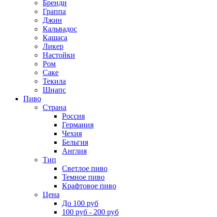
Бренди
Граппа
Джин
Кальвадос
Кашаса
Ликер
Настойки
Ром
Саке
Текила
Шнапс
Пиво
Страна
Россия
Германия
Чехия
Бельгия
Англия
Тип
Светлое пиво
Темное пиво
Крафтовое пиво
Цена
До 100 руб
100 руб - 200 руб