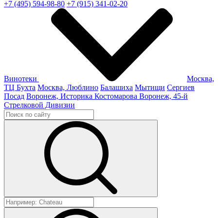
+7 (495) 594-98-80
+7 (915) 341-02-20
Винотеки
Москва,
ТЦ Бухта
Москва, Люблино
Балашиха
Мытищи
Сергиев
Посад
Воронеж, Историка Костомарова
Воронеж, 45-й
Стрелковой Дивизии