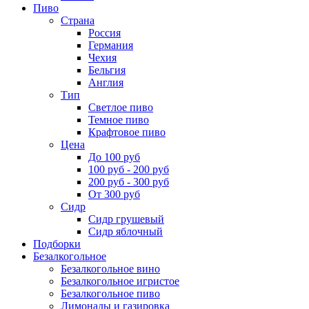
Пиво
Страна
Россия
Германия
Чехия
Бельгия
Англия
Тип
Светлое пиво
Темное пиво
Крафтовое пиво
Цена
До 100 руб
100 руб - 200 руб
200 руб - 300 руб
От 300 руб
Сидр
Сидр грушевый
Сидр яблочный
Подборки
Безалкогольное
Безалкогольное вино
Безалкогольное игристое
Безалкогольное пиво
Лимонады и газировка