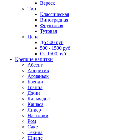
Вереск
Тип
Классическая
Виноградная
Фруктовая
Тутовая
Цена
До 500 руб
500 - 1500 руб
От 1500 руб
Крепкие напитки
Абсент
Аперитив
Арманьяк
Бренди
Граппа
Джин
Кальвадос
Кашаса
Ликер
Настойки
Ром
Саке
Текила
Шнапс