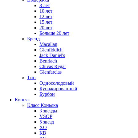
8 лет
10 лет
12 лет
15 лет
20 лет
Больше 20 лет
Бренд
Macallan
Glenfiddich
Jack Daniel's
Benriach
Chivas Regal
Glenfarclas
Тип
Односолодовый
Купажированный
Бурбон
Коньяк
Класс Коньяка
3 звезды
VSOP
5 звезд
XO
КВ