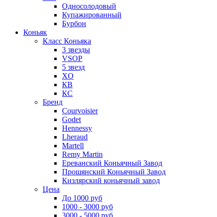
Односолодовый
Купажированный
Бурбон
Коньяк
Класс Коньяка
3 звезды
VSOP
5 звезд
XO
КВ
КС
Бренд
Courvoisier
Godet
Hennessy
Lheraud
Martell
Remy Martin
Ереванский Коньячный Завод
Прошянский Коньячный Завод
Кизлярский коньячный завод
Цена
До 1000 руб
1000 - 3000 руб
3000 - 5000 руб