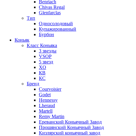
Benriach
Chivas Regal
Glenfarclas
Тип
Односолодовый
Купажированный
Бурбон
Коньяк
Класс Коньяка
3 звезды
VSOP
5 звезд
XO
КВ
КС
Бренд
Courvoisier
Godet
Hennessy
Lheraud
Martell
Remy Martin
Ереванский Коньячный Завод
Прошянский Коньячный Завод
Кизлярский коньячный завод