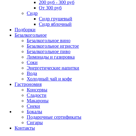
200 руб - 300 руб
От 300 руб
Сидр
Сидр грушевый
Сидр яблочный
Подборки
Безалкогольное
Безалкогольное вино
Безалкогольное игристое
Безалкогольное пиво
Лимонады и газировка
Соки
Энергетические напитки
Вода
Холодный чай и кофе
Гастрономия
Консервы
Сладости
Макароны
Снеки
Бокалы
Подарочные сертификаты
Сигары
Контакты