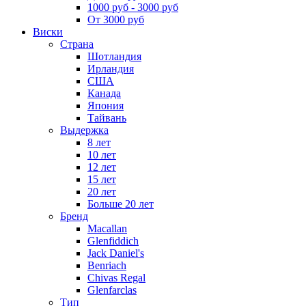
1000 руб - 3000 руб
От 3000 руб
Виски
Страна
Шотландия
Ирландия
США
Канада
Япония
Тайвань
Выдержка
8 лет
10 лет
12 лет
15 лет
20 лет
Больше 20 лет
Бренд
Macallan
Glenfiddich
Jack Daniel's
Benriach
Chivas Regal
Glenfarclas
Тип