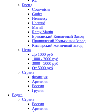
КС
Бренд
Courvoisier
Godet
Hennessy
Lheraud
Martell
Remy Martin
Ереванский Коньячный Завод
Прошянский Коньячный Завод
Кизлярский коньячный завод
Цена
До 1000 руб
1000 - 3000 руб
3000 - 5000 руб
От 5000 руб
Страна
Франция
Армения
Россия
Грузия
Водка
Страна
Россия
Армения