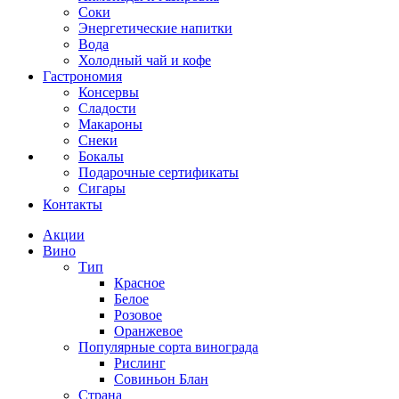
Соки
Энергетические напитки
Вода
Холодный чай и кофе
Гастрономия
Консервы
Сладости
Макароны
Снеки
Бокалы
Подарочные сертификаты
Сигары
Контакты
Акции
Вино
Тип
Красное
Белое
Розовое
Оранжевое
Популярные сорта винограда
Рислинг
Совиньон Блан
Страна