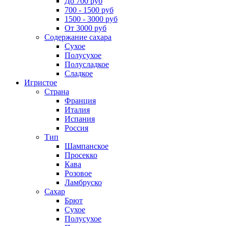
До 700 руб
700 - 1500 руб
1500 - 3000 руб
От 3000 руб
Содержание сахара
Сухое
Полусухое
Полусладкое
Сладкое
Игристое
Страна
Франция
Италия
Испания
Россия
Тип
Шампанское
Просекко
Кава
Розовое
Ламбруско
Сахар
Брют
Сухое
Полусухое