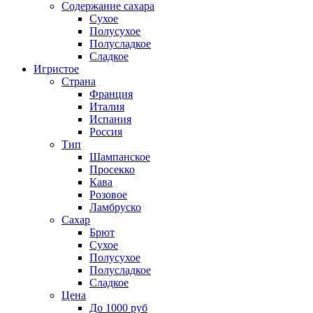
Содержание сахара
Сухое
Полусухое
Полусладкое
Сладкое
Игристое
Страна
Франция
Италия
Испания
Россия
Тип
Шампанское
Просекко
Кава
Розовое
Ламбруско
Сахар
Брют
Сухое
Полусухое
Полусладкое
Сладкое
Цена
До 1000 руб