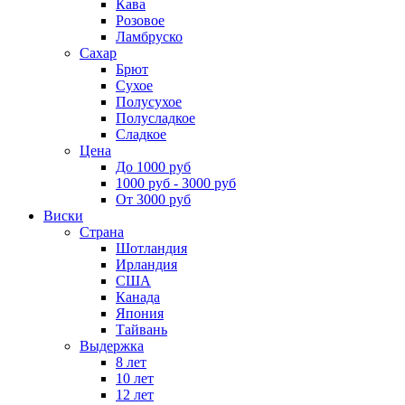
Кава
Розовое
Ламбруско
Сахар
Брют
Сухое
Полусухое
Полусладкое
Сладкое
Цена
До 1000 руб
1000 руб - 3000 руб
От 3000 руб
Виски
Страна
Шотландия
Ирландия
США
Канада
Япония
Тайвань
Выдержка
8 лет
10 лет
12 лет