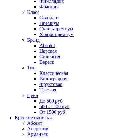
Финляндия
Франция
Класс
Стандарт
Премиум
Супер-премиум
Ультра-премиум
Бренд
Absolut
Царская
Синергия
Вереск
Тип
Классическая
Виноградная
Фруктовая
Тутовая
Цена
До 500 руб
500 - 1500 руб
От 1500 руб
Крепкие напитки
Абсент
Аперитив
Арманьяк