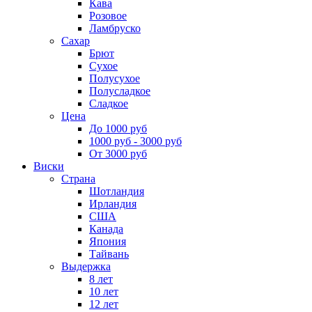
Кава
Розовое
Ламбруско
Сахар
Брют
Сухое
Полусухое
Полусладкое
Сладкое
Цена
До 1000 руб
1000 руб - 3000 руб
От 3000 руб
Виски
Страна
Шотландия
Ирландия
США
Канада
Япония
Тайвань
Выдержка
8 лет
10 лет
12 лет