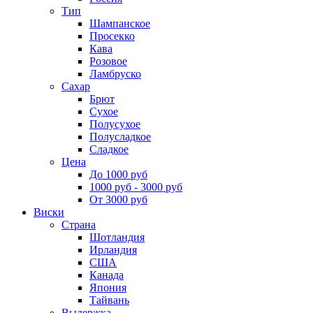
Тип
Шампанское
Просекко
Кава
Розовое
Ламбруско
Сахар
Брют
Сухое
Полусухое
Полусладкое
Сладкое
Цена
До 1000 руб
1000 руб - 3000 руб
От 3000 руб
Виски
Страна
Шотландия
Ирландия
США
Канада
Япония
Тайвань
Выдержка