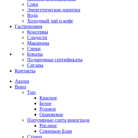
Соки
Энергетические напитки
Вода
Холодный чай и кофе
Гастрономия
Консервы
Сладости
Макароны
Снеки
Бокалы
Подарочные сертификаты
Сигары
Контакты
Акции
Вино
Тип
Красное
Белое
Розовое
Оранжевое
Популярные сорта винограда
Рислинг
Совиньон Блан
Страна