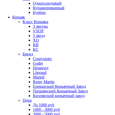
Односолодовый
Купажированный
Бурбон
Коньяк
Класс Коньяка
3 звезды
VSOP
5 звезд
XO
КВ
КС
Бренд
Courvoisier
Godet
Hennessy
Lheraud
Martell
Remy Martin
Ереванский Коньячный Завод
Прошянский Коньячный Завод
Кизлярский коньячный завод
Цена
До 1000 руб
1000 - 3000 руб
3000 - 5000 руб