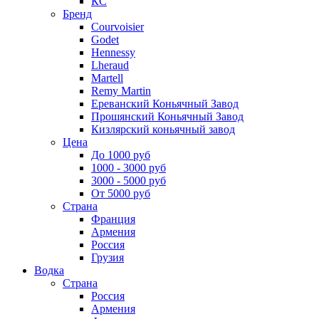
КС
Бренд
Courvoisier
Godet
Hennessy
Lheraud
Martell
Remy Martin
Ереванский Коньячный Завод
Прошянский Коньячный Завод
Кизлярский коньячный завод
Цена
До 1000 руб
1000 - 3000 руб
3000 - 5000 руб
От 5000 руб
Страна
Франция
Армения
Россия
Грузия
Водка
Страна
Россия
Армения