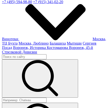
+7 (495) 594-98-80
+7 (915) 341-02-20
Винотеки
Москва,
ТЦ Бухта
Москва, Люблино
Балашиха
Мытищи
Сергиев
Посад
Воронеж, Историка Костомарова
Воронеж, 45-й
Стрелковой Дивизии