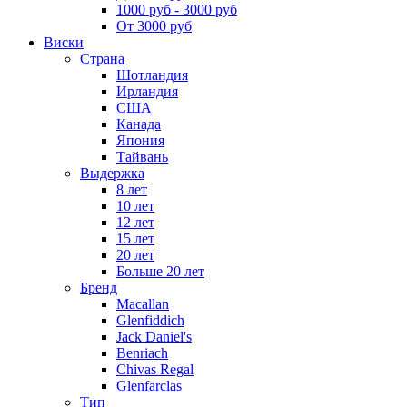
1000 руб - 3000 руб
От 3000 руб
Виски
Страна
Шотландия
Ирландия
США
Канада
Япония
Тайвань
Выдержка
8 лет
10 лет
12 лет
15 лет
20 лет
Больше 20 лет
Бренд
Macallan
Glenfiddich
Jack Daniel's
Benriach
Chivas Regal
Glenfarclas
Тип