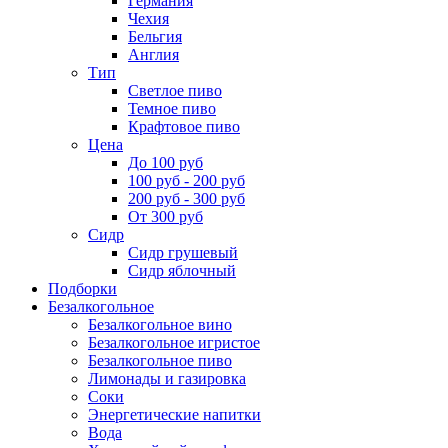
Германия
Чехия
Бельгия
Англия
Тип
Светлое пиво
Темное пиво
Крафтовое пиво
Цена
До 100 руб
100 руб - 200 руб
200 руб - 300 руб
От 300 руб
Сидр
Сидр грушевый
Сидр яблочный
Подборки
Безалкогольное
Безалкогольное вино
Безалкогольное игристое
Безалкогольное пиво
Лимонады и газировка
Соки
Энергетические напитки
Вода