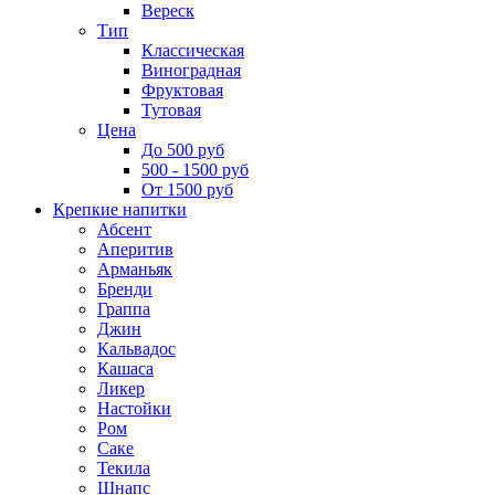
Вереск
Тип
Классическая
Виноградная
Фруктовая
Тутовая
Цена
До 500 руб
500 - 1500 руб
От 1500 руб
Крепкие напитки
Абсент
Аперитив
Арманьяк
Бренди
Граппа
Джин
Кальвадос
Кашаса
Ликер
Настойки
Ром
Саке
Текила
Шнапс