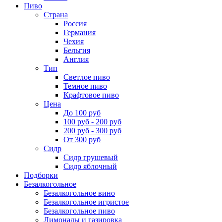
Пиво
Страна
Россия
Германия
Чехия
Бельгия
Англия
Тип
Светлое пиво
Темное пиво
Крафтовое пиво
Цена
До 100 руб
100 руб - 200 руб
200 руб - 300 руб
От 300 руб
Сидр
Сидр грушевый
Сидр яблочный
Подборки
Безалкогольное
Безалкогольное вино
Безалкогольное игристое
Безалкогольное пиво
Лимонады и газировка