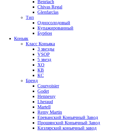
Benriach
Chivas Regal
Glenfarclas
Тип
Односолодовый
Купажированный
Бурбон
Коньяк
Класс Коньяка
3 звезды
VSOP
5 звезд
XO
КВ
КС
Бренд
Courvoisier
Godet
Hennessy
Lheraud
Martell
Remy Martin
Ереванский Коньячный Завод
Прошянский Коньячный Завод
Кизлярский коньячный завод