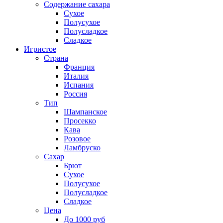
Содержание сахара
Сухое
Полусухое
Полусладкое
Сладкое
Игристое
Страна
Франция
Италия
Испания
Россия
Тип
Шампанское
Просекко
Кава
Розовое
Ламбруско
Сахар
Брют
Сухое
Полусухое
Полусладкое
Сладкое
Цена
До 1000 руб