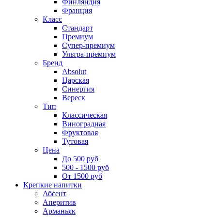
Финляндия
Франция
Класс
Стандарт
Премиум
Супер-премиум
Ультра-премиум
Бренд
Absolut
Царская
Синергия
Вереск
Тип
Классическая
Виноградная
Фруктовая
Тутовая
Цена
До 500 руб
500 - 1500 руб
От 1500 руб
Крепкие напитки
Абсент
Аперитив
Арманьяк