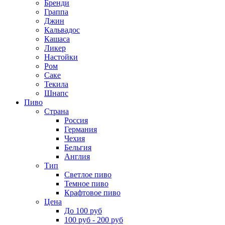
Бренди
Граппа
Джин
Кальвадос
Кашаса
Ликер
Настойки
Ром
Саке
Текила
Шнапс
Пиво
Страна
Россия
Германия
Чехия
Бельгия
Англия
Тип
Светлое пиво
Темное пиво
Крафтовое пиво
Цена
До 100 руб
100 руб - 200 руб