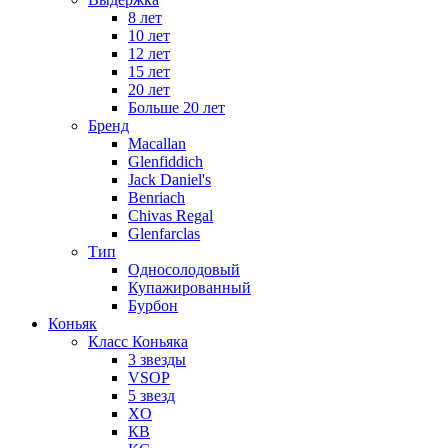
8 лет
10 лет
12 лет
15 лет
20 лет
Больше 20 лет
Бренд
Macallan
Glenfiddich
Jack Daniel's
Benriach
Chivas Regal
Glenfarclas
Тип
Односолодовый
Купажированный
Бурбон
Коньяк
Класс Коньяка
3 звезды
VSOP
5 звезд
XO
КВ