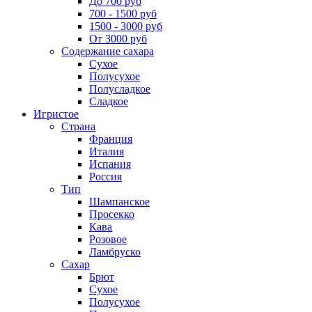
До 700 руб
700 - 1500 руб
1500 - 3000 руб
От 3000 руб
Содержание сахара
Сухое
Полусухое
Полусладкое
Сладкое
Игристое
Страна
Франция
Италия
Испания
Россия
Тип
Шампанское
Просекко
Кава
Розовое
Ламбруско
Сахар
Брют
Сухое
Полусухое