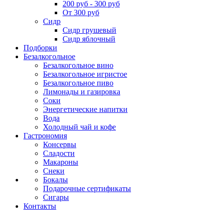
200 руб - 300 руб
От 300 руб
Сидр
Сидр грушевый
Сидр яблочный
Подборки
Безалкогольное
Безалкогольное вино
Безалкогольное игристое
Безалкогольное пиво
Лимонады и газировка
Соки
Энергетические напитки
Вода
Холодный чай и кофе
Гастрономия
Консервы
Сладости
Макароны
Снеки
Бокалы
Подарочные сертификаты
Сигары
Контакты