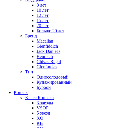
8 лет
10 лет
12 лет
15 лет
20 лет
Больше 20 лет
Бренд
Macallan
Glenfiddich
Jack Daniel's
Benriach
Chivas Regal
Glenfarclas
Тип
Односолодовый
Купажированный
Бурбон
Коньяк
Класс Коньяка
3 звезды
VSOP
5 звезд
XO
КВ