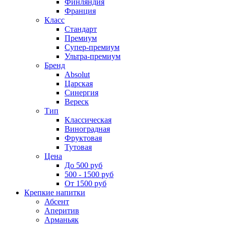
Финляндия
Франция
Класс
Стандарт
Премиум
Супер-премиум
Ультра-премиум
Бренд
Absolut
Царская
Синергия
Вереск
Тип
Классическая
Виноградная
Фруктовая
Тутовая
Цена
До 500 руб
500 - 1500 руб
От 1500 руб
Крепкие напитки
Абсент
Аперитив
Арманьяк