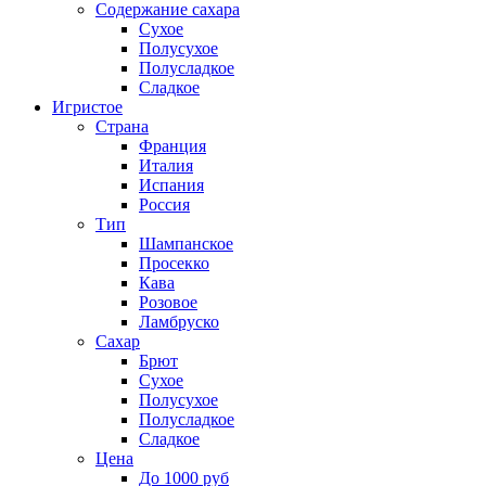
Содержание сахара
Сухое
Полусухое
Полусладкое
Сладкое
Игристое
Страна
Франция
Италия
Испания
Россия
Тип
Шампанское
Просекко
Кава
Розовое
Ламбруско
Сахар
Брют
Сухое
Полусухое
Полусладкое
Сладкое
Цена
До 1000 руб