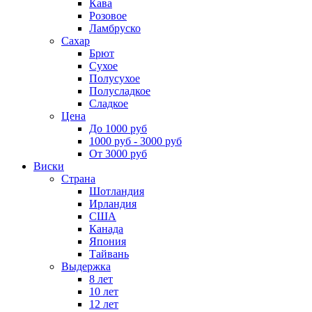
Кава
Розовое
Ламбруско
Сахар
Брют
Сухое
Полусухое
Полусладкое
Сладкое
Цена
До 1000 руб
1000 руб - 3000 руб
От 3000 руб
Виски
Страна
Шотландия
Ирландия
США
Канада
Япония
Тайвань
Выдержка
8 лет
10 лет
12 лет