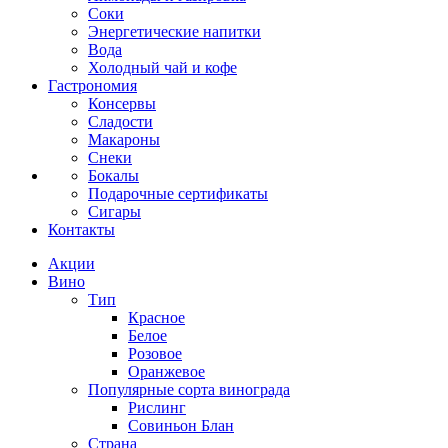
Соки
Энергетические напитки
Вода
Холодный чай и кофе
Гастрономия
Консервы
Сладости
Макароны
Снеки
Бокалы
Подарочные сертификаты
Сигары
Контакты
Акции
Вино
Тип
Красное
Белое
Розовое
Оранжевое
Популярные сорта винограда
Рислинг
Совиньон Блан
Страна