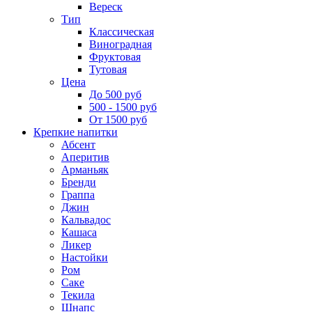
Вереск
Тип
Классическая
Виноградная
Фруктовая
Тутовая
Цена
До 500 руб
500 - 1500 руб
От 1500 руб
Крепкие напитки
Абсент
Аперитив
Арманьяк
Бренди
Граппа
Джин
Кальвадос
Кашаса
Ликер
Настойки
Ром
Саке
Текила
Шнапс