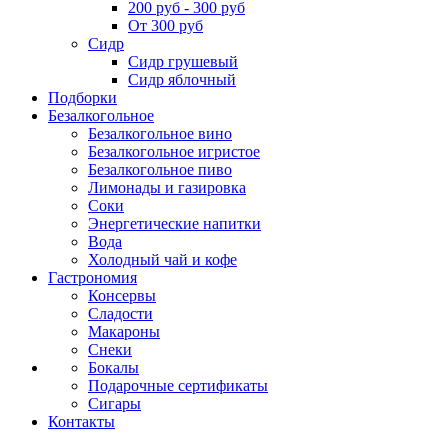
200 руб - 300 руб
От 300 руб
Сидр
Сидр грушевый
Сидр яблочный
Подборки
Безалкогольное
Безалкогольное вино
Безалкогольное игристое
Безалкогольное пиво
Лимонады и газировка
Соки
Энергетические напитки
Вода
Холодный чай и кофе
Гастрономия
Консервы
Сладости
Макароны
Снеки
Бокалы
Подарочные сертификаты
Сигары
Контакты