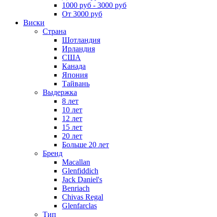
1000 руб - 3000 руб
От 3000 руб
Виски
Страна
Шотландия
Ирландия
США
Канада
Япония
Тайвань
Выдержка
8 лет
10 лет
12 лет
15 лет
20 лет
Больше 20 лет
Бренд
Macallan
Glenfiddich
Jack Daniel's
Benriach
Chivas Regal
Glenfarclas
Тип