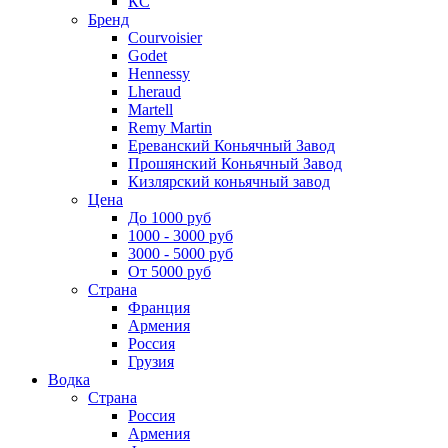
КС
Бренд
Courvoisier
Godet
Hennessy
Lheraud
Martell
Remy Martin
Ереванский Коньячный Завод
Прошянский Коньячный Завод
Кизлярский коньячный завод
Цена
До 1000 руб
1000 - 3000 руб
3000 - 5000 руб
От 5000 руб
Страна
Франция
Армения
Россия
Грузия
Водка
Страна
Россия
Армения