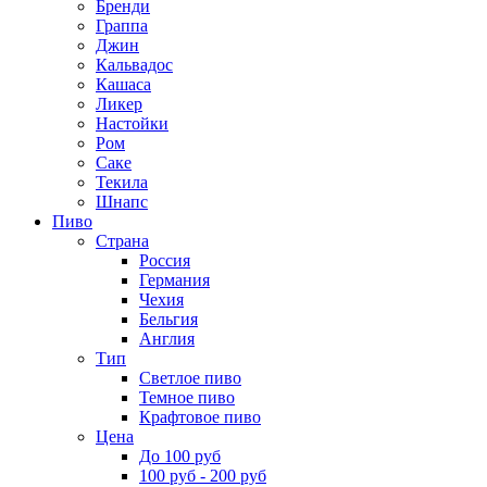
Бренди
Граппа
Джин
Кальвадос
Кашаса
Ликер
Настойки
Ром
Саке
Текила
Шнапс
Пиво
Страна
Россия
Германия
Чехия
Бельгия
Англия
Тип
Светлое пиво
Темное пиво
Крафтовое пиво
Цена
До 100 руб
100 руб - 200 руб