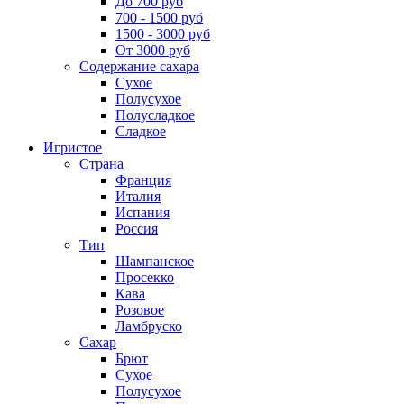
До 700 руб
700 - 1500 руб
1500 - 3000 руб
От 3000 руб
Содержание сахара
Сухое
Полусухое
Полусладкое
Сладкое
Игристое
Страна
Франция
Италия
Испания
Россия
Тип
Шампанское
Просекко
Кава
Розовое
Ламбруско
Сахар
Брют
Сухое
Полусухое