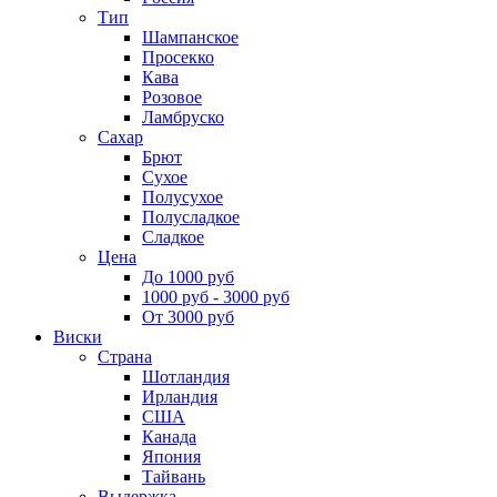
Тип
Шампанское
Просекко
Кава
Розовое
Ламбруско
Сахар
Брют
Сухое
Полусухое
Полусладкое
Сладкое
Цена
До 1000 руб
1000 руб - 3000 руб
От 3000 руб
Виски
Страна
Шотландия
Ирландия
США
Канада
Япония
Тайвань
Выдержка