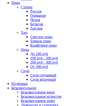
Пиво
Страна
Россия
Германия
Чехия
Бельгия
Англия
Тип
Светлое пиво
Темное пиво
Крафтовое пиво
Цена
До 100 руб
100 руб - 200 руб
200 руб - 300 руб
От 300 руб
Сидр
Сидр грушевый
Сидр яблочный
Подборки
Безалкогольное
Безалкогольное вино
Безалкогольное игристое
Безалкогольное пиво
Лимонады и газировка