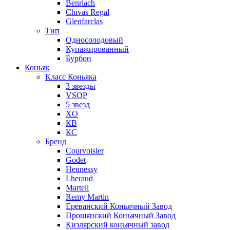
Benriach
Chivas Regal
Glenfarclas
Тип
Односолодовый
Купажированный
Бурбон
Коньяк
Класс Коньяка
3 звезды
VSOP
5 звезд
XO
КВ
КС
Бренд
Courvoisier
Godet
Hennessy
Lheraud
Martell
Remy Martin
Ереванский Коньячный Завод
Прошянский Коньячный Завод
Кизлярский коньячный завод