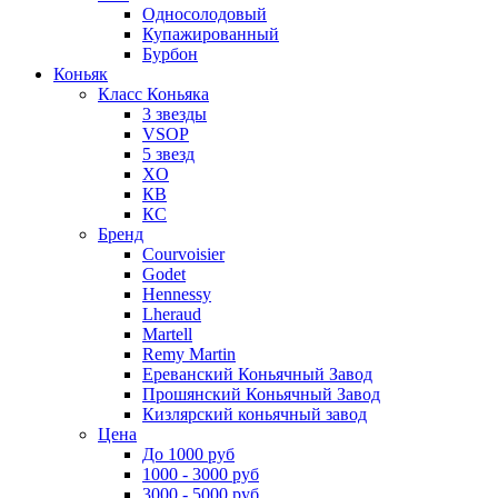
Односолодовый
Купажированный
Бурбон
Коньяк
Класс Коньяка
3 звезды
VSOP
5 звезд
XO
КВ
КС
Бренд
Courvoisier
Godet
Hennessy
Lheraud
Martell
Remy Martin
Ереванский Коньячный Завод
Прошянский Коньячный Завод
Кизлярский коньячный завод
Цена
До 1000 руб
1000 - 3000 руб
3000 - 5000 руб