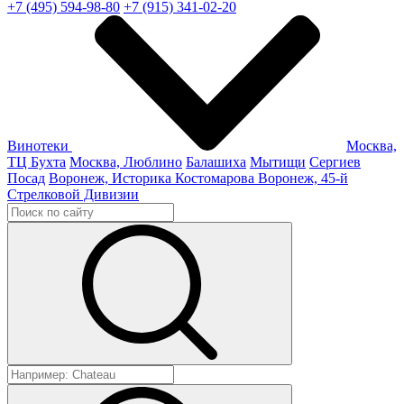
+7 (495) 594-98-80
+7 (915) 341-02-20
Винотеки
Москва,
ТЦ Бухта
Москва, Люблино
Балашиха
Мытищи
Сергиев
Посад
Воронеж, Историка Костомарова
Воронеж, 45-й
Стрелковой Дивизии