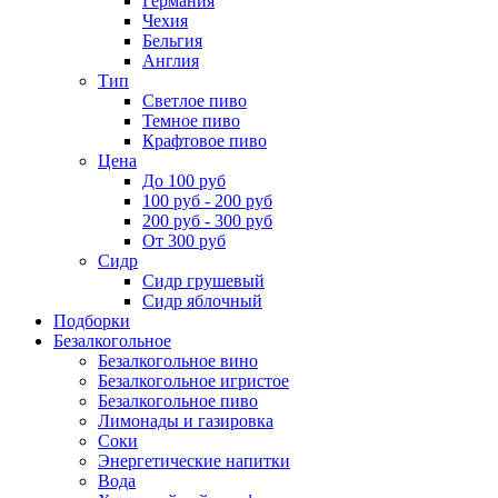
Германия
Чехия
Бельгия
Англия
Тип
Светлое пиво
Темное пиво
Крафтовое пиво
Цена
До 100 руб
100 руб - 200 руб
200 руб - 300 руб
От 300 руб
Сидр
Сидр грушевый
Сидр яблочный
Подборки
Безалкогольное
Безалкогольное вино
Безалкогольное игристое
Безалкогольное пиво
Лимонады и газировка
Соки
Энергетические напитки
Вода