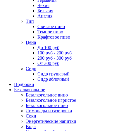
Германия
Чехия
Бельгия
Англия
Тип
Светлое пиво
Темное пиво
Крафтовое пиво
Цена
До 100 руб
100 руб - 200 руб
200 руб - 300 руб
От 300 руб
Сидр
Сидр грушевый
Сидр яблочный
Подборки
Безалкогольное
Безалкогольное вино
Безалкогольное игристое
Безалкогольное пиво
Лимонады и газировка
Соки
Энергетические напитки
Вода