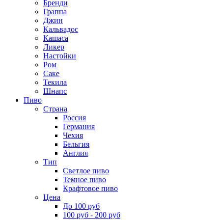
Бренди
Граппа
Джин
Кальвадос
Кашаса
Ликер
Настойки
Ром
Саке
Текила
Шнапс
Пиво
Страна
Россия
Германия
Чехия
Бельгия
Англия
Тип
Светлое пиво
Темное пиво
Крафтовое пиво
Цена
До 100 руб
100 руб - 200 руб