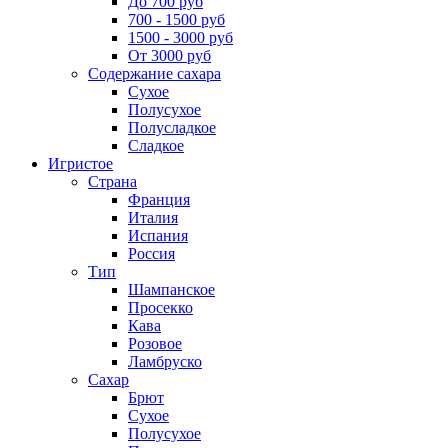
До 700 руб
700 - 1500 руб
1500 - 3000 руб
От 3000 руб
Содержание сахара
Сухое
Полусухое
Полусладкое
Сладкое
Игристое
Страна
Франция
Италия
Испания
Россия
Тип
Шампанское
Просекко
Кава
Розовое
Ламбруско
Сахар
Брют
Сухое
Полусухое