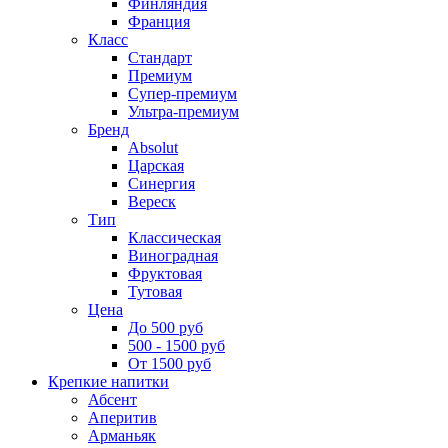
Финляндия
Франция
Класс
Стандарт
Премиум
Супер-премиум
Ультра-премиум
Бренд
Absolut
Царская
Синергия
Вереск
Тип
Классическая
Виноградная
Фруктовая
Тутовая
Цена
До 500 руб
500 - 1500 руб
От 1500 руб
Крепкие напитки
Абсент
Аперитив
Арманьяк