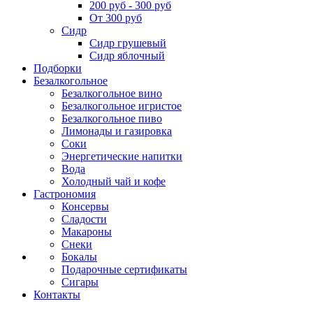
200 руб - 300 руб
От 300 руб
Сидр
Сидр грушевый
Сидр яблочный
Подборки
Безалкогольное
Безалкогольное вино
Безалкогольное игристое
Безалкогольное пиво
Лимонады и газировка
Соки
Энергетические напитки
Вода
Холодный чай и кофе
Гастрономия
Консервы
Сладости
Макароны
Снеки
Бокалы
Подарочные сертификаты
Сигары
Контакты