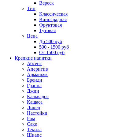
Вереск
Тип
Классическая
Виноградная
Фруктовая
Тутовая
Цена
До 500 руб
500 - 1500 руб
От 1500 руб
Крепкие напитки
Абсент
Аперитив
Арманьяк
Бренди
Граппа
Джин
Кальвадос
Кашаса
Ликер
Настойки
Ром
Саке
Текила
Шнапс