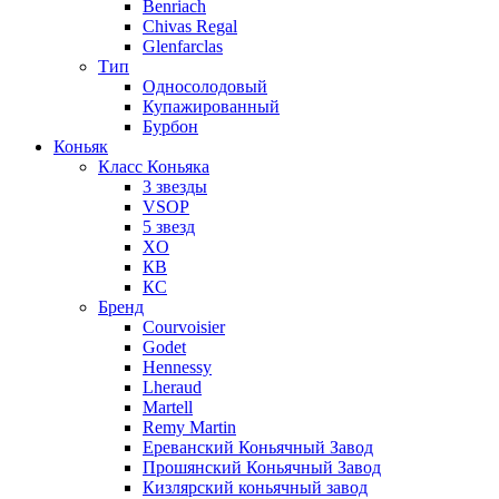
Benriach
Chivas Regal
Glenfarclas
Тип
Односолодовый
Купажированный
Бурбон
Коньяк
Класс Коньяка
3 звезды
VSOP
5 звезд
XO
КВ
КС
Бренд
Courvoisier
Godet
Hennessy
Lheraud
Martell
Remy Martin
Ереванский Коньячный Завод
Прошянский Коньячный Завод
Кизлярский коньячный завод