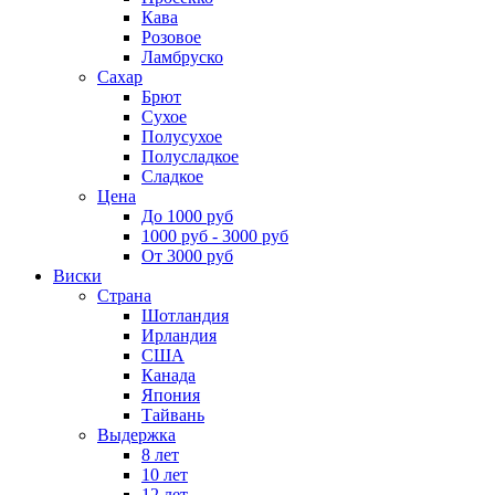
Кава
Розовое
Ламбруско
Сахар
Брют
Сухое
Полусухое
Полусладкое
Сладкое
Цена
До 1000 руб
1000 руб - 3000 руб
От 3000 руб
Виски
Страна
Шотландия
Ирландия
США
Канада
Япония
Тайвань
Выдержка
8 лет
10 лет
12 лет