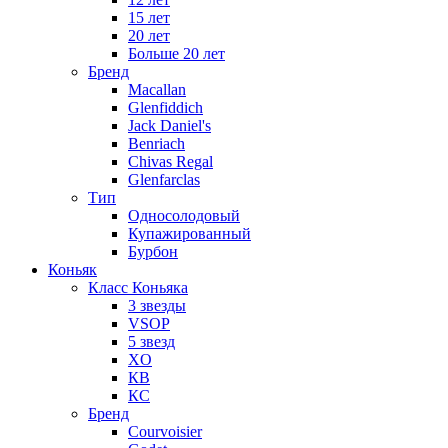
15 лет
20 лет
Больше 20 лет
Бренд
Macallan
Glenfiddich
Jack Daniel's
Benriach
Chivas Regal
Glenfarclas
Тип
Односолодовый
Купажированный
Бурбон
Коньяк
Класс Коньяка
3 звезды
VSOP
5 звезд
XO
КВ
КС
Бренд
Courvoisier