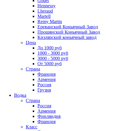
Godet
Hennessy
Lheraud
Martell
Remy Martin
Ереванский Коньячный Завод
Прошянский Коньячный Завод
Кизлярский коньячный завод
Цена
До 1000 руб
1000 - 3000 руб
3000 - 5000 руб
От 5000 руб
Страна
Франция
Армения
Россия
Грузия
Водка
Страна
Россия
Армения
Финляндия
Франция
Класс