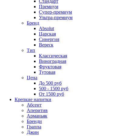
Стандарт
Премиум
Супер-премиум
Ультра-премиум
Бренд
Absolut
Царская
Синергия
Вереск
Тип
Классическая
Виноградная
Фруктовая
Тутовая
Цена
До 500 руб
500 - 1500 руб
От 1500 руб
Крепкие напитки
Абсент
Аперитив
Арманьяк
Бренди
Граппа
Джин