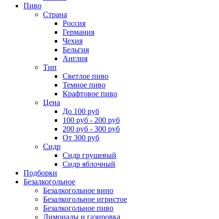
Пиво
Страна
Россия
Германия
Чехия
Бельгия
Англия
Тип
Светлое пиво
Темное пиво
Крафтовое пиво
Цена
До 100 руб
100 руб - 200 руб
200 руб - 300 руб
От 300 руб
Сидр
Сидр грушевый
Сидр яблочный
Подборки
Безалкогольное
Безалкогольное вино
Безалкогольное игристое
Безалкогольное пиво
Лимонады и газировка