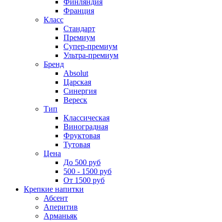
Финляндия
Франция
Класс
Стандарт
Премиум
Супер-премиум
Ультра-премиум
Бренд
Absolut
Царская
Синергия
Вереск
Тип
Классическая
Виноградная
Фруктовая
Тутовая
Цена
До 500 руб
500 - 1500 руб
От 1500 руб
Крепкие напитки
Абсент
Аперитив
Арманьяк