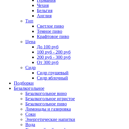
Германия
Чехия
Бельгия
Англия
Тип
Светлое пиво
Темное пиво
Крафтовое пиво
Цена
До 100 руб
100 руб - 200 руб
200 руб - 300 руб
От 300 руб
Сидр
Сидр грушевый
Сидр яблочный
Подборки
Безалкогольное
Безалкогольное вино
Безалкогольное игристое
Безалкогольное пиво
Лимонады и газировка
Соки
Энергетические напитки
Вода