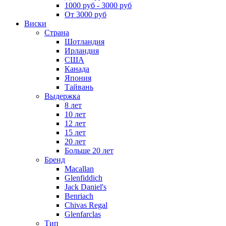
1000 руб - 3000 руб
От 3000 руб
Виски
Страна
Шотландия
Ирландия
США
Канада
Япония
Тайвань
Выдержка
8 лет
10 лет
12 лет
15 лет
20 лет
Больше 20 лет
Бренд
Macallan
Glenfiddich
Jack Daniel's
Benriach
Chivas Regal
Glenfarclas
Тип