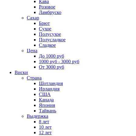
Кава
Розовое
Ламбруско
Сахар
Брют
Сухое
Полусухое
Полусладкое
Сладкое
Цена
До 1000 руб
1000 руб - 3000 руб
От 3000 руб
Виски
Страна
Шотландия
Ирландия
США
Канада
Япония
Тайвань
Выдержка
8 лет
10 лет
12 лет