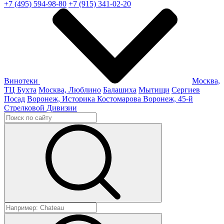
+7 (495) 594-98-80
+7 (915) 341-02-20
Винотеки
Москва,
ТЦ Бухта
Москва, Люблино
Балашиха
Мытищи
Сергиев
Посад
Воронеж, Историка Костомарова
Воронеж, 45-й
Стрелковой Дивизии