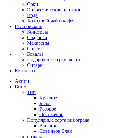
Соки
Энергетические напитки
Вода
Холодный чай и кофе
Гастрономия
Консервы
Сладости
Макароны
Снеки
Бокалы
Подарочные сертификаты
Сигары
Контакты
Акции
Вино
Тип
Красное
Белое
Розовое
Оранжевое
Популярные сорта винограда
Рислинг
Совиньон Блан
Страна