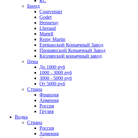
КС
Бренд
Courvoisier
Godet
Hennessy
Lheraud
Martell
Remy Martin
Ереванский Коньячный Завод
Прошянский Коньячный Завод
Кизлярский коньячный завод
Цена
До 1000 руб
1000 - 3000 руб
3000 - 5000 руб
От 5000 руб
Страна
Франция
Армения
Россия
Грузия
Водка
Страна
Россия
Армения