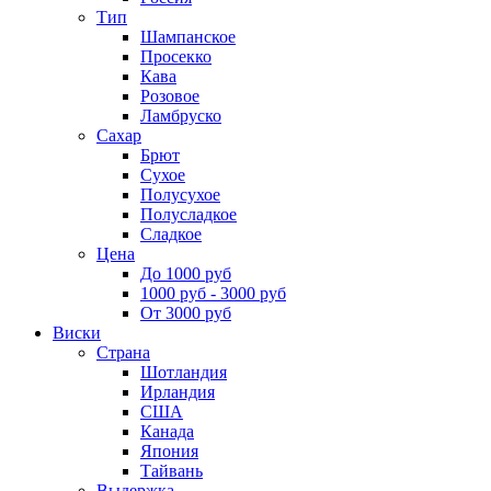
Тип
Шампанское
Просекко
Кава
Розовое
Ламбруско
Сахар
Брют
Сухое
Полусухое
Полусладкое
Сладкое
Цена
До 1000 руб
1000 руб - 3000 руб
От 3000 руб
Виски
Страна
Шотландия
Ирландия
США
Канада
Япония
Тайвань
Выдержка