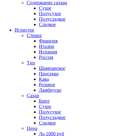
Содержание сахара
Сухое
Полусухое
Полусладкое
Сладкое
Игристое
Страна
Франция
Италия
Испания
Россия
Тип
Шампанское
Просекко
Кава
Розовое
Ламбруско
Сахар
Брют
Сухое
Полусухое
Полусладкое
Сладкое
Цена
До 1000 руб