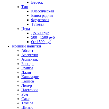
Вереск
Тип
Классическая
Виноградная
Фруктовая
Тутовая
Цена
До 500 руб
500 - 1500 руб
От 1500 руб
Крепкие напитки
Абсент
Аперитив
Арманьяк
Бренди
Граппа
Джин
Кальвадос
Кашаса
Ликер
Настойки
Ром
Саке
Текила
Шнапс