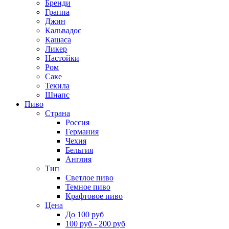
Бренди
Граппа
Джин
Кальвадос
Кашаса
Ликер
Настойки
Ром
Саке
Текила
Шнапс
Пиво
Страна
Россия
Германия
Чехия
Бельгия
Англия
Тип
Светлое пиво
Темное пиво
Крафтовое пиво
Цена
До 100 руб
100 руб - 200 руб