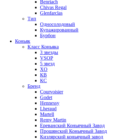
Benriach
Chivas Regal
Glenfarclas
Тип
Односолодовый
Купажированный
Бурбон
Коньяк
Класс Коньяка
3 звезды
VSOP
5 звезд
XO
КВ
КС
Бренд
Courvoisier
Godet
Hennessy
Lheraud
Martell
Remy Martin
Ереванский Коньячный Завод
Прошянский Коньячный Завод
Кизлярский коньячный завод