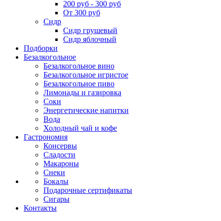
200 руб - 300 руб
От 300 руб
Сидр
Сидр грушевый
Сидр яблочный
Подборки
Безалкогольное
Безалкогольное вино
Безалкогольное игристое
Безалкогольное пиво
Лимонады и газировка
Соки
Энергетические напитки
Вода
Холодный чай и кофе
Гастрономия
Консервы
Сладости
Макароны
Снеки
Бокалы
Подарочные сертификаты
Сигары
Контакты