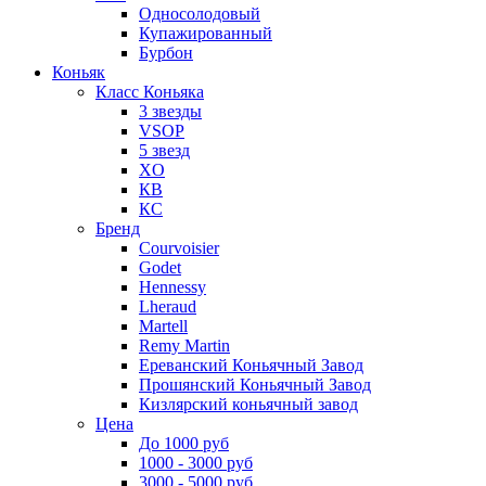
Односолодовый
Купажированный
Бурбон
Коньяк
Класс Коньяка
3 звезды
VSOP
5 звезд
XO
КВ
КС
Бренд
Courvoisier
Godet
Hennessy
Lheraud
Martell
Remy Martin
Ереванский Коньячный Завод
Прошянский Коньячный Завод
Кизлярский коньячный завод
Цена
До 1000 руб
1000 - 3000 руб
3000 - 5000 руб