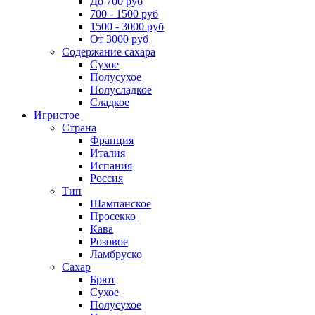
До 700 руб
700 - 1500 руб
1500 - 3000 руб
От 3000 руб
Содержание сахара
Сухое
Полусухое
Полусладкое
Сладкое
Игристое
Страна
Франция
Италия
Испания
Россия
Тип
Шампанское
Просекко
Кава
Розовое
Ламбруско
Сахар
Брют
Сухое
Полусухое