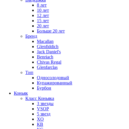
8 лет
10 лет
12 лет
15 лет
20 лет
Больше 20 лет
Бренд
Macallan
Glenfiddich
Jack Daniel's
Benriach
Chivas Regal
Glenfarclas
Тип
Односолодовый
Купажированный
Бурбон
Коньяк
Класс Коньяка
3 звезды
VSOP
5 звезд
XO
КВ