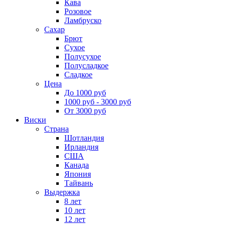
Кава
Розовое
Ламбруско
Сахар
Брют
Сухое
Полусухое
Полусладкое
Сладкое
Цена
До 1000 руб
1000 руб - 3000 руб
От 3000 руб
Виски
Страна
Шотландия
Ирландия
США
Канада
Япония
Тайвань
Выдержка
8 лет
10 лет
12 лет