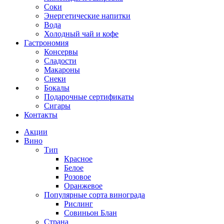
Соки
Энергетические напитки
Вода
Холодный чай и кофе
Гастрономия
Консервы
Сладости
Макароны
Снеки
Бокалы
Подарочные сертификаты
Сигары
Контакты
Акции
Вино
Тип
Красное
Белое
Розовое
Оранжевое
Популярные сорта винограда
Рислинг
Совиньон Блан
Страна