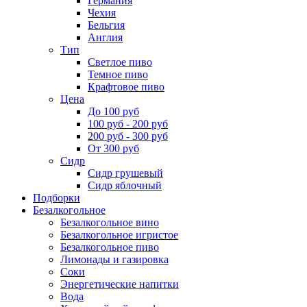
Германия
Чехия
Бельгия
Англия
Тип
Светлое пиво
Темное пиво
Крафтовое пиво
Цена
До 100 руб
100 руб - 200 руб
200 руб - 300 руб
От 300 руб
Сидр
Сидр грушевый
Сидр яблочный
Подборки
Безалкогольное
Безалкогольное вино
Безалкогольное игристое
Безалкогольное пиво
Лимонады и газировка
Соки
Энергетические напитки
Вода