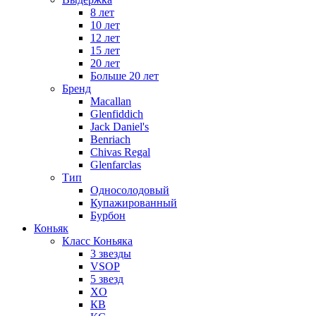
8 лет
10 лет
12 лет
15 лет
20 лет
Больше 20 лет
Бренд
Macallan
Glenfiddich
Jack Daniel's
Benriach
Chivas Regal
Glenfarclas
Тип
Односолодовый
Купажированный
Бурбон
Коньяк
Класс Коньяка
3 звезды
VSOP
5 звезд
XO
КВ