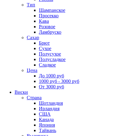
Тип
Шампанское
Просекко
Кава
Розовое
Ламбруско
Сахар
Брют
Сухое
Полусухое
Полусладкое
Сладкое
Цена
До 1000 руб
1000 руб - 3000 руб
От 3000 руб
Виски
Страна
Шотландия
Ирландия
США
Канада
Япония
Тайвань
Выдержка