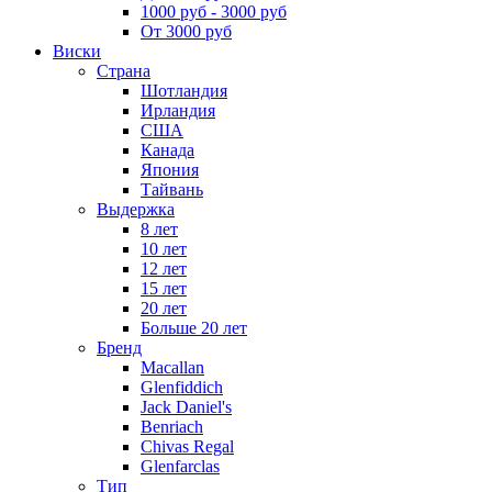
1000 руб - 3000 руб
От 3000 руб
Виски
Страна
Шотландия
Ирландия
США
Канада
Япония
Тайвань
Выдержка
8 лет
10 лет
12 лет
15 лет
20 лет
Больше 20 лет
Бренд
Macallan
Glenfiddich
Jack Daniel's
Benriach
Chivas Regal
Glenfarclas
Тип