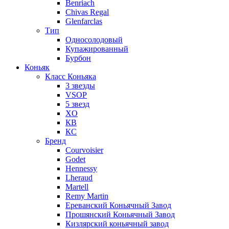
Benriach
Chivas Regal
Glenfarclas
Тип
Односолодовый
Купажированный
Бурбон
Коньяк
Класс Коньяка
3 звезды
VSOP
5 звезд
XO
КВ
КС
Бренд
Courvoisier
Godet
Hennessy
Lheraud
Martell
Remy Martin
Ереванский Коньячный Завод
Прошянский Коньячный Завод
Кизлярский коньячный завод