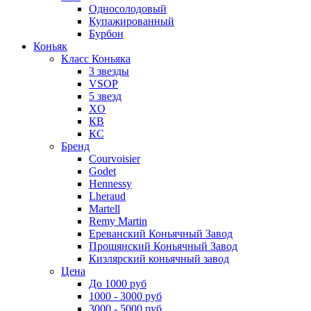
Односолодовый
Купажированный
Бурбон
Коньяк
Класс Коньяка
3 звезды
VSOP
5 звезд
XO
КВ
КС
Бренд
Courvoisier
Godet
Hennessy
Lheraud
Martell
Remy Martin
Ереванский Коньячный Завод
Прошянский Коньячный Завод
Кизлярский коньячный завод
Цена
До 1000 руб
1000 - 3000 руб
3000 - 5000 руб