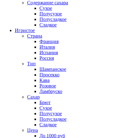
Содержание сахара
Сухое
Полусухое
Полусладкое
Сладкое
Игристое
Страна
Франция
Италия
Испания
Россия
Тип
Шампанское
Просекко
Кава
Розовое
Ламбруско
Сахар
Брют
Сухое
Полусухое
Полусладкое
Сладкое
Цена
До 1000 руб