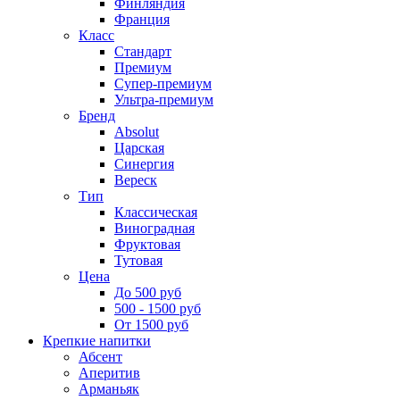
Финляндия
Франция
Класс
Стандарт
Премиум
Супер-премиум
Ультра-премиум
Бренд
Absolut
Царская
Синергия
Вереск
Тип
Классическая
Виноградная
Фруктовая
Тутовая
Цена
До 500 руб
500 - 1500 руб
От 1500 руб
Крепкие напитки
Абсент
Аперитив
Арманьяк