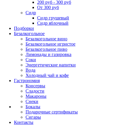
200 руб - 300 руб
От 300 руб
Сидр
Сидр грушевый
Сидр яблочный
Подборки
Безалкогольное
Безалкогольное вино
Безалкогольное игристое
Безалкогольное пиво
Лимонады и газировка
Соки
Энергетические напитки
Вода
Холодный чай и кофе
Гастрономия
Консервы
Сладости
Макароны
Снеки
Бокалы
Подарочные сертификаты
Сигары
Контакты