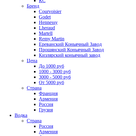
КС
Бренд
Courvoisier
Godet
Hennessy
Lheraud
Martell
Remy Martin
Ереванский Коньячный Завод
Прошянский Коньячный Завод
Кизлярский коньячный завод
Цена
До 1000 руб
1000 - 3000 руб
3000 - 5000 руб
От 5000 руб
Страна
Франция
Армения
Россия
Грузия
Водка
Страна
Россия
Армения