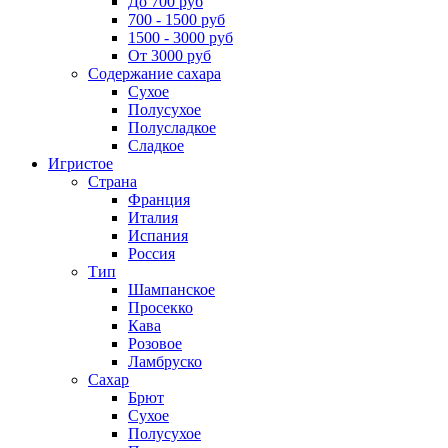
До 700 руб
700 - 1500 руб
1500 - 3000 руб
От 3000 руб
Содержание сахара
Сухое
Полусухое
Полусладкое
Сладкое
Игристое
Страна
Франция
Италия
Испания
Россия
Тип
Шампанское
Просекко
Кава
Розовое
Ламбруско
Сахар
Брют
Сухое
Полусухое