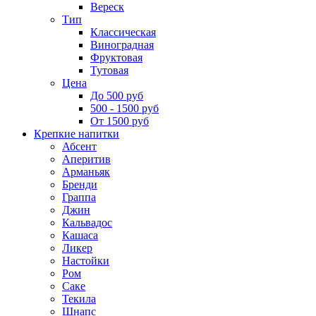
Вереск
Тип
Классическая
Виноградная
Фруктовая
Тутовая
Цена
До 500 руб
500 - 1500 руб
От 1500 руб
Крепкие напитки
Абсент
Аперитив
Арманьяк
Бренди
Граппа
Джин
Кальвадос
Кашаса
Ликер
Настойки
Ром
Саке
Текила
Шнапс