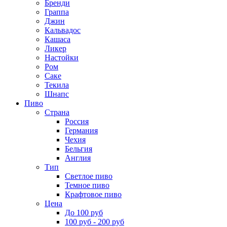
Бренди
Граппа
Джин
Кальвадос
Кашаса
Ликер
Настойки
Ром
Саке
Текила
Шнапс
Пиво
Страна
Россия
Германия
Чехия
Бельгия
Англия
Тип
Светлое пиво
Темное пиво
Крафтовое пиво
Цена
До 100 руб
100 руб - 200 руб