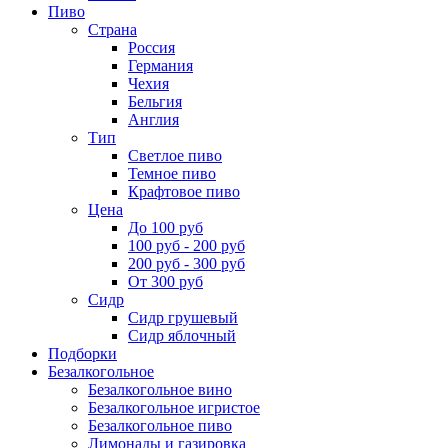
Пиво
Страна
Россия
Германия
Чехия
Бельгия
Англия
Тип
Светлое пиво
Темное пиво
Крафтовое пиво
Цена
До 100 руб
100 руб - 200 руб
200 руб - 300 руб
От 300 руб
Сидр
Сидр грушевый
Сидр яблочный
Подборки
Безалкогольное
Безалкогольное вино
Безалкогольное игристое
Безалкогольное пиво
Лимонады и газировка