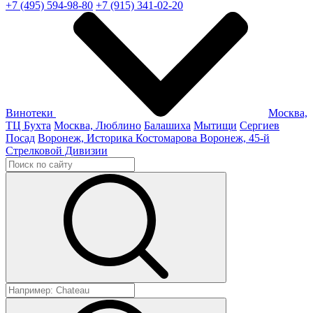
+7 (495) 594-98-80
+7 (915) 341-02-20
Винотеки
Москва,
ТЦ Бухта
Москва, Люблино
Балашиха
Мытищи
Сергиев
Посад
Воронеж, Историка Костомарова
Воронеж, 45-й
Стрелковой Дивизии