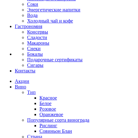
Соки
Энергетические напитки
Вода
Холодный чай и кофе
Гастрономия
Консервы
Сладости
Макароны
Снеки
Бокалы
Подарочные сертификаты
Сигары
Контакты
Акции
Вино
Тип
Красное
Белое
Розовое
Оранжевое
Популярные сорта винограда
Рислинг
Совиньон Блан
Страна