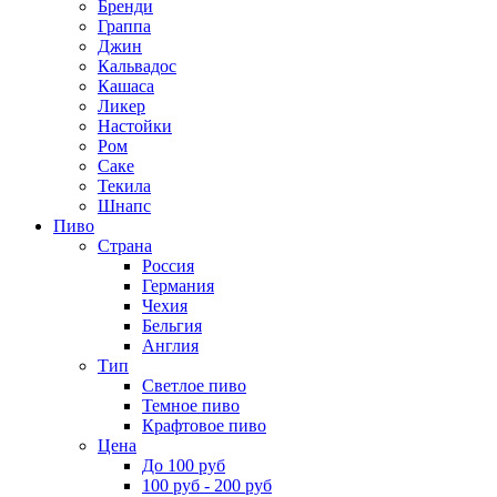
Бренди
Граппа
Джин
Кальвадос
Кашаса
Ликер
Настойки
Ром
Саке
Текила
Шнапс
Пиво
Страна
Россия
Германия
Чехия
Бельгия
Англия
Тип
Светлое пиво
Темное пиво
Крафтовое пиво
Цена
До 100 руб
100 руб - 200 руб