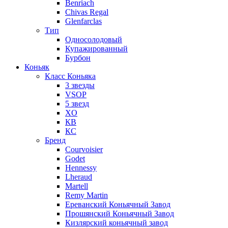
Benriach
Chivas Regal
Glenfarclas
Тип
Односолодовый
Купажированный
Бурбон
Коньяк
Класс Коньяка
3 звезды
VSOP
5 звезд
XO
КВ
КС
Бренд
Courvoisier
Godet
Hennessy
Lheraud
Martell
Remy Martin
Ереванский Коньячный Завод
Прошянский Коньячный Завод
Кизлярский коньячный завод