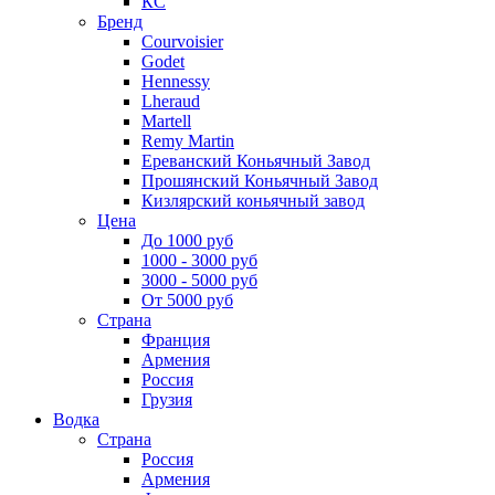
КС
Бренд
Courvoisier
Godet
Hennessy
Lheraud
Martell
Remy Martin
Ереванский Коньячный Завод
Прошянский Коньячный Завод
Кизлярский коньячный завод
Цена
До 1000 руб
1000 - 3000 руб
3000 - 5000 руб
От 5000 руб
Страна
Франция
Армения
Россия
Грузия
Водка
Страна
Россия
Армения