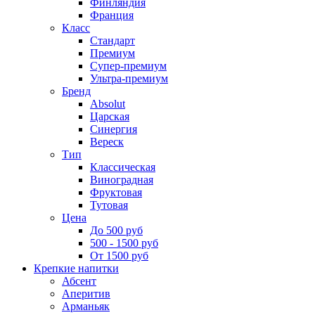
Финляндия
Франция
Класс
Стандарт
Премиум
Супер-премиум
Ультра-премиум
Бренд
Absolut
Царская
Синергия
Вереск
Тип
Классическая
Виноградная
Фруктовая
Тутовая
Цена
До 500 руб
500 - 1500 руб
От 1500 руб
Крепкие напитки
Абсент
Аперитив
Арманьяк