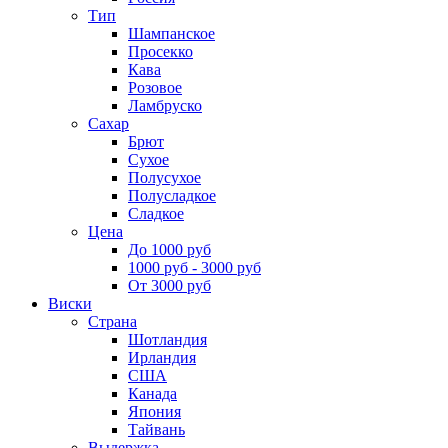
Тип
Шампанское
Просекко
Кава
Розовое
Ламбруско
Сахар
Брют
Сухое
Полусухое
Полусладкое
Сладкое
Цена
До 1000 руб
1000 руб - 3000 руб
От 3000 руб
Виски
Страна
Шотландия
Ирландия
США
Канада
Япония
Тайвань
Выдержка