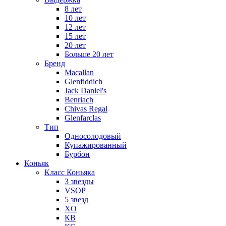
8 лет
10 лет
12 лет
15 лет
20 лет
Больше 20 лет
Бренд
Macallan
Glenfiddich
Jack Daniel's
Benriach
Chivas Regal
Glenfarclas
Тип
Односолодовый
Купажированный
Бурбон
Коньяк
Класс Коньяка
3 звезды
VSOP
5 звезд
XO
КВ