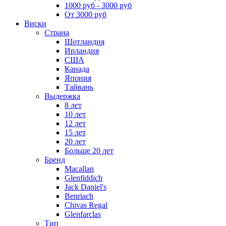
1000 руб - 3000 руб
От 3000 руб
Виски
Страна
Шотландия
Ирландия
США
Канада
Япония
Тайвань
Выдержка
8 лет
10 лет
12 лет
15 лет
20 лет
Больше 20 лет
Бренд
Macallan
Glenfiddich
Jack Daniel's
Benriach
Chivas Regal
Glenfarclas
Тип