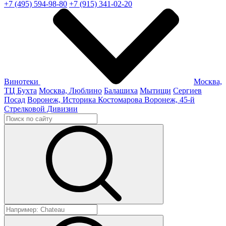
+7 (495) 594-98-80
+7 (915) 341-02-20
Винотеки
Москва,
ТЦ Бухта
Москва, Люблино
Балашиха
Мытищи
Сергиев
Посад
Воронеж, Историка Костомарова
Воронеж, 45-й
Стрелковой Дивизии