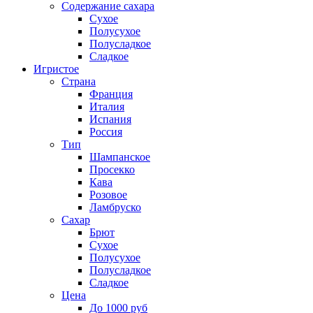
Содержание сахара
Сухое
Полусухое
Полусладкое
Сладкое
Игристое
Страна
Франция
Италия
Испания
Россия
Тип
Шампанское
Просекко
Кава
Розовое
Ламбруско
Сахар
Брют
Сухое
Полусухое
Полусладкое
Сладкое
Цена
До 1000 руб