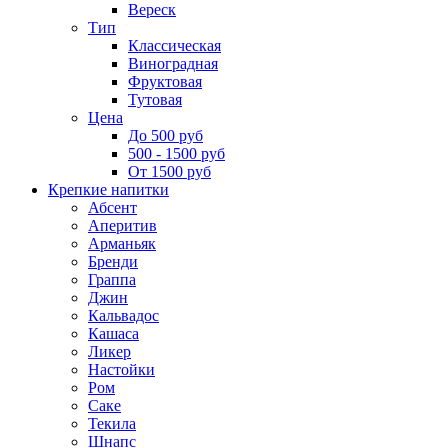
Вереск
Тип
Классическая
Виноградная
Фруктовая
Тутовая
Цена
До 500 руб
500 - 1500 руб
От 1500 руб
Крепкие напитки
Абсент
Аперитив
Арманьяк
Бренди
Граппа
Джин
Кальвадос
Кашаса
Ликер
Настойки
Ром
Саке
Текила
Шнапс