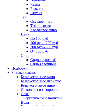
Германия
Чехия
Бельгия
Англия
Тип
Светлое пиво
Темное пиво
Крафтовое пиво
Цена
До 100 руб
100 руб - 200 руб
200 руб - 300 руб
От 300 руб
Сидр
Сидр грушевый
Сидр яблочный
Подборки
Безалкогольное
Безалкогольное вино
Безалкогольное игристое
Безалкогольное пиво
Лимонады и газировка
Соки
Энергетические напитки
Вода