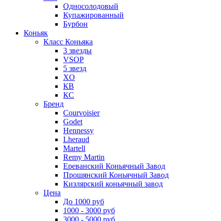
Односолодовый
Купажированный
Бурбон
Коньяк
Класс Коньяка
3 звезды
VSOP
5 звезд
XO
КВ
КС
Бренд
Courvoisier
Godet
Hennessy
Lheraud
Martell
Remy Martin
Ереванский Коньячный Завод
Прошянский Коньячный Завод
Кизлярский коньячный завод
Цена
До 1000 руб
1000 - 3000 руб
3000 - 5000 руб