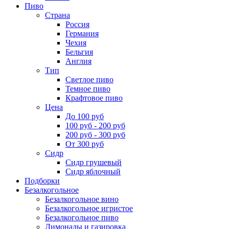
Пиво
Страна
Россия
Германия
Чехия
Бельгия
Англия
Тип
Светлое пиво
Темное пиво
Крафтовое пиво
Цена
До 100 руб
100 руб - 200 руб
200 руб - 300 руб
От 300 руб
Сидр
Сидр грушевый
Сидр яблочный
Подборки
Безалкогольное
Безалкогольное вино
Безалкогольное игристое
Безалкогольное пиво
Лимонады и газировка