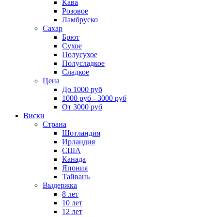
Кава
Розовое
Ламбруско
Сахар
Брют
Сухое
Полусухое
Полусладкое
Сладкое
Цена
До 1000 руб
1000 руб - 3000 руб
От 3000 руб
Виски
Страна
Шотландия
Ирландия
США
Канада
Япония
Тайвань
Выдержка
8 лет
10 лет
12 лет