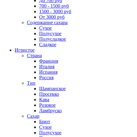
До 700 руб
700 - 1500 руб
1500 - 3000 руб
От 3000 руб
Содержание сахара
Сухое
Полусухое
Полусладкое
Сладкое
Игристое
Страна
Франция
Италия
Испания
Россия
Тип
Шампанское
Просекко
Кава
Розовое
Ламбруско
Сахар
Брют
Сухое
Полусухое