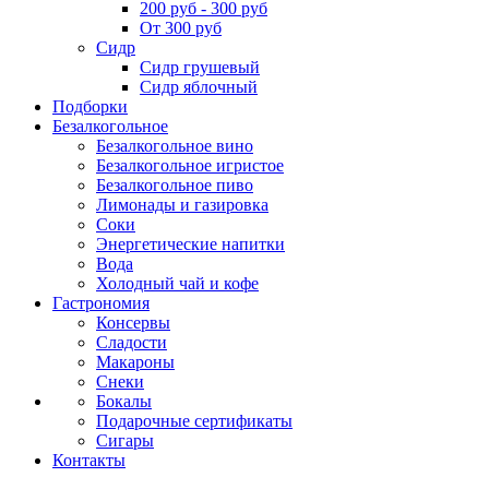
200 руб - 300 руб
От 300 руб
Сидр
Сидр грушевый
Сидр яблочный
Подборки
Безалкогольное
Безалкогольное вино
Безалкогольное игристое
Безалкогольное пиво
Лимонады и газировка
Соки
Энергетические напитки
Вода
Холодный чай и кофе
Гастрономия
Консервы
Сладости
Макароны
Снеки
Бокалы
Подарочные сертификаты
Сигары
Контакты