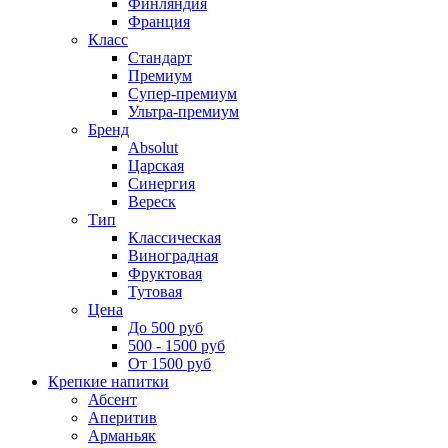
Финляндия
Франция
Класс
Стандарт
Премиум
Супер-премиум
Ультра-премиум
Бренд
Absolut
Царская
Синергия
Вереск
Тип
Классическая
Виноградная
Фруктовая
Тутовая
Цена
До 500 руб
500 - 1500 руб
От 1500 руб
Крепкие напитки
Абсент
Аперитив
Арманьяк