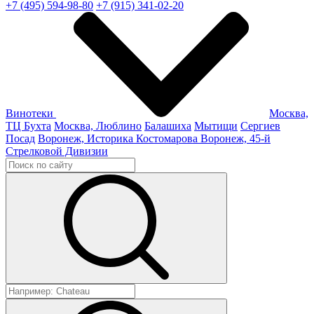
+7 (495) 594-98-80
+7 (915) 341-02-20
Винотеки
Москва,
ТЦ Бухта
Москва, Люблино
Балашиха
Мытищи
Сергиев
Посад
Воронеж, Историка Костомарова
Воронеж, 45-й
Стрелковой Дивизии