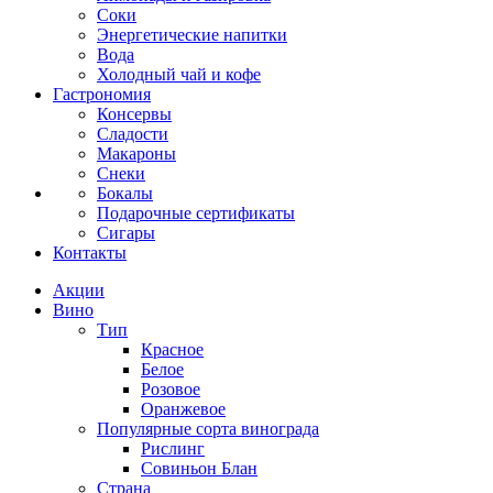
Соки
Энергетические напитки
Вода
Холодный чай и кофе
Гастрономия
Консервы
Сладости
Макароны
Снеки
Бокалы
Подарочные сертификаты
Сигары
Контакты
Акции
Вино
Тип
Красное
Белое
Розовое
Оранжевое
Популярные сорта винограда
Рислинг
Совиньон Блан
Страна