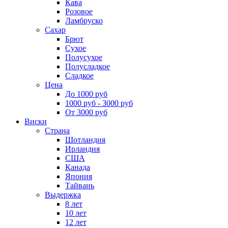
Кава
Розовое
Ламбруско
Сахар
Брют
Сухое
Полусухое
Полусладкое
Сладкое
Цена
До 1000 руб
1000 руб - 3000 руб
От 3000 руб
Виски
Страна
Шотландия
Ирландия
США
Канада
Япония
Тайвань
Выдержка
8 лет
10 лет
12 лет