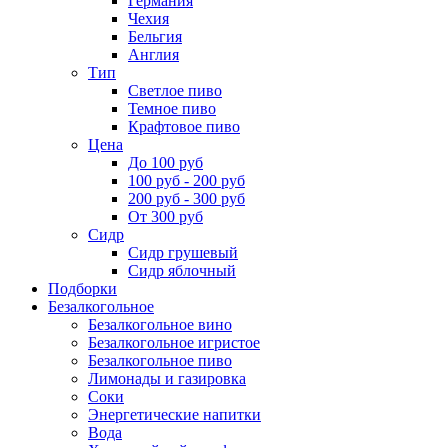
Германия
Чехия
Бельгия
Англия
Тип
Светлое пиво
Темное пиво
Крафтовое пиво
Цена
До 100 руб
100 руб - 200 руб
200 руб - 300 руб
От 300 руб
Сидр
Сидр грушевый
Сидр яблочный
Подборки
Безалкогольное
Безалкогольное вино
Безалкогольное игристое
Безалкогольное пиво
Лимонады и газировка
Соки
Энергетические напитки
Вода