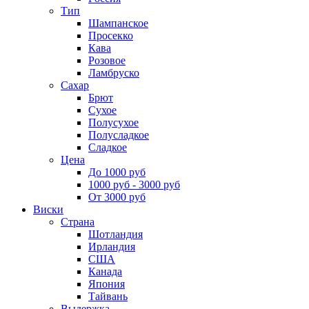
Тип
Шампанское
Просекко
Кава
Розовое
Ламбруско
Сахар
Брют
Сухое
Полусухое
Полусладкое
Сладкое
Цена
До 1000 руб
1000 руб - 3000 руб
От 3000 руб
Виски
Страна
Шотландия
Ирландия
США
Канада
Япония
Тайвань
Выдержка