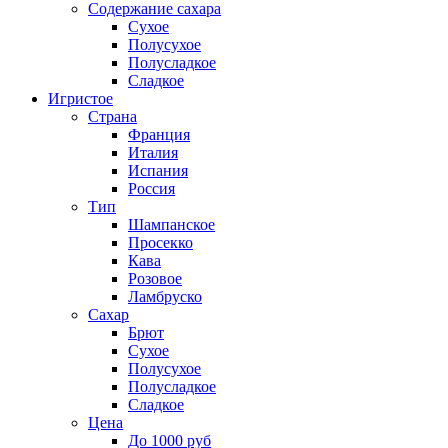
Содержание сахара
Сухое
Полусухое
Полусладкое
Сладкое
Игристое
Страна
Франция
Италия
Испания
Россия
Тип
Шампанское
Просекко
Кава
Розовое
Ламбруско
Сахар
Брют
Сухое
Полусухое
Полусладкое
Сладкое
Цена
До 1000 руб