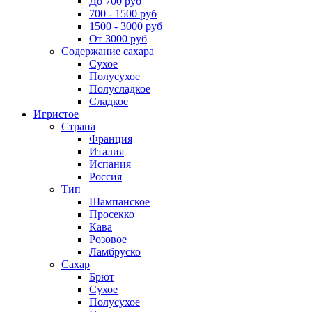
До 700 руб
700 - 1500 руб
1500 - 3000 руб
От 3000 руб
Содержание сахара
Сухое
Полусухое
Полусладкое
Сладкое
Игристое
Страна
Франция
Италия
Испания
Россия
Тип
Шампанское
Просекко
Кава
Розовое
Ламбруско
Сахар
Брют
Сухое
Полусухое