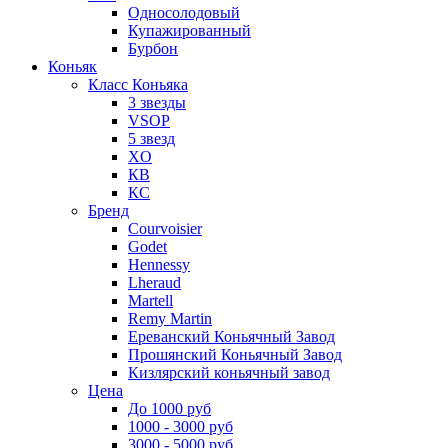
Односолодовый
Купажированный
Бурбон
Коньяк
Класс Коньяка
3 звезды
VSOP
5 звезд
XO
КВ
КС
Бренд
Courvoisier
Godet
Hennessy
Lheraud
Martell
Remy Martin
Ереванский Коньячный Завод
Прошянский Коньячный Завод
Кизлярский коньячный завод
Цена
До 1000 руб
1000 - 3000 руб
3000 - 5000 руб