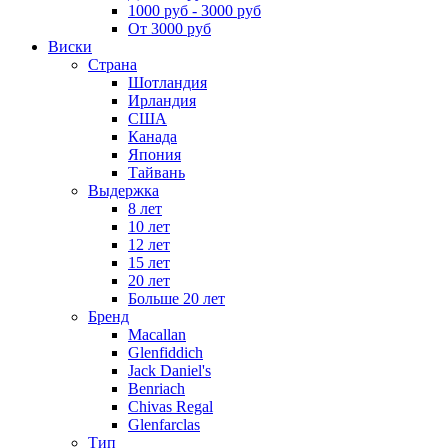
1000 руб - 3000 руб
От 3000 руб
Виски
Страна
Шотландия
Ирландия
США
Канада
Япония
Тайвань
Выдержка
8 лет
10 лет
12 лет
15 лет
20 лет
Больше 20 лет
Бренд
Macallan
Glenfiddich
Jack Daniel's
Benriach
Chivas Regal
Glenfarclas
Тип