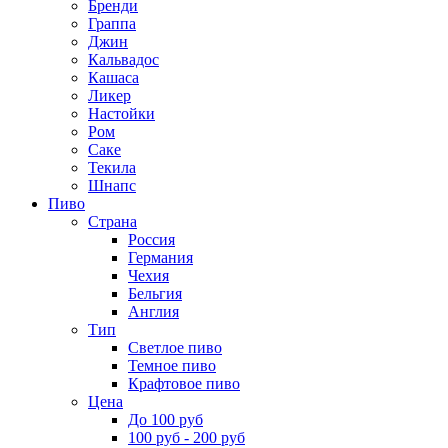
Бренди
Граппа
Джин
Кальвадос
Кашаса
Ликер
Настойки
Ром
Саке
Текила
Шнапс
Пиво
Страна
Россия
Германия
Чехия
Бельгия
Англия
Тип
Светлое пиво
Темное пиво
Крафтовое пиво
Цена
До 100 руб
100 руб - 200 руб