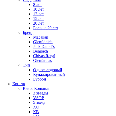
8 лет
10 лет
12 лет
15 лет
20 лет
Больше 20 лет
Бренд
Macallan
Glenfiddich
Jack Daniel's
Benriach
Chivas Regal
Glenfarclas
Тип
Односолодовый
Купажированный
Бурбон
Коньяк
Класс Коньяка
3 звезды
VSOP
5 звезд
XO
КВ