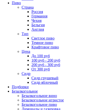
Пиво
Страна
Россия
Германия
Чехия
Бельгия
Англия
Тип
Светлое пиво
Темное пиво
Крафтовое пиво
Цена
До 100 руб
100 руб - 200 руб
200 руб - 300 руб
От 300 руб
Сидр
Сидр грушевый
Сидр яблочный
Подборки
Безалкогольное
Безалкогольное вино
Безалкогольное игристое
Безалкогольное пиво
Лимонады и газировка