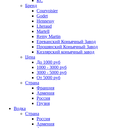
КС
Бренд
Courvoisier
Godet
Hennessy
Lheraud
Martell
Remy Martin
Ереванский Коньячный Завод
Прошянский Коньячный Завод
Кизлярский коньячный завод
Цена
До 1000 руб
1000 - 3000 руб
3000 - 5000 руб
От 5000 руб
Страна
Франция
Армения
Россия
Грузия
Водка
Страна
Россия
Армения