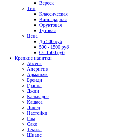
Вереск
Тип
Классическая
Виноградная
Фруктовая
Тутовая
Цена
До 500 руб
500 - 1500 руб
От 1500 руб
Крепкие напитки
Абсент
Аперитив
Арманьяк
Бренди
Граппа
Джин
Кальвадос
Кашаса
Ликер
Настойки
Ром
Саке
Текила
Шнапс