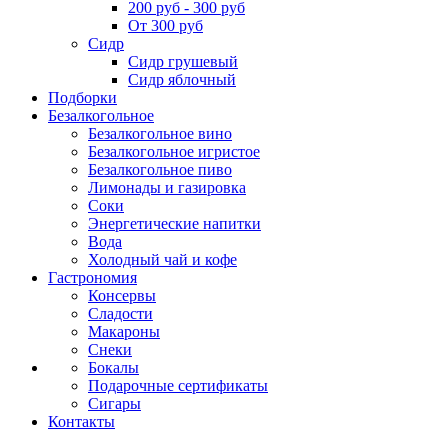
200 руб - 300 руб
От 300 руб
Сидр
Сидр грушевый
Сидр яблочный
Подборки
Безалкогольное
Безалкогольное вино
Безалкогольное игристое
Безалкогольное пиво
Лимонады и газировка
Соки
Энергетические напитки
Вода
Холодный чай и кофе
Гастрономия
Консервы
Сладости
Макароны
Снеки
Бокалы
Подарочные сертификаты
Сигары
Контакты