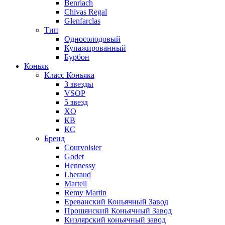
Benriach
Chivas Regal
Glenfarclas
Тип
Односолодовый
Купажированный
Бурбон
Коньяк
Класс Коньяка
3 звезды
VSOP
5 звезд
XO
КВ
КС
Бренд
Courvoisier
Godet
Hennessy
Lheraud
Martell
Remy Martin
Ереванский Коньячный Завод
Прошянский Коньячный Завод
Кизлярский коньячный завод