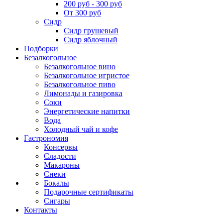
200 руб - 300 руб
От 300 руб
Сидр
Сидр грушевый
Сидр яблочный
Подборки
Безалкогольное
Безалкогольное вино
Безалкогольное игристое
Безалкогольное пиво
Лимонады и газировка
Соки
Энергетические напитки
Вода
Холодный чай и кофе
Гастрономия
Консервы
Сладости
Макароны
Снеки
Бокалы
Подарочные сертификаты
Сигары
Контакты