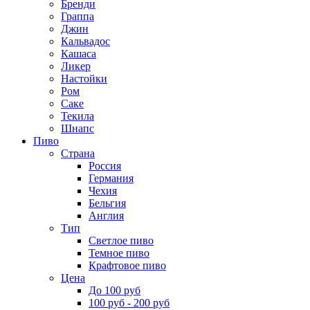
Бренди
Граппа
Джин
Кальвадос
Кашаса
Ликер
Настойки
Ром
Саке
Текила
Шнапс
Пиво
Страна
Россия
Германия
Чехия
Бельгия
Англия
Тип
Светлое пиво
Темное пиво
Крафтовое пиво
Цена
До 100 руб
100 руб - 200 руб