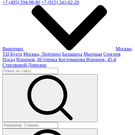
+7 (495) 594-98-80
+7 (915) 341-02-20
Винотеки
Москва,
ТЦ Бухта
Москва, Люблино
Балашиха
Мытищи
Сергиев
Посад
Воронеж, Историка Костомарова
Воронеж, 45-й
Стрелковой Дивизии