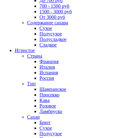
До 700 руб
700 - 1500 руб
1500 - 3000 руб
От 3000 руб
Содержание сахара
Сухое
Полусухое
Полусладкое
Сладкое
Игристое
Страна
Франция
Италия
Испания
Россия
Тип
Шампанское
Просекко
Кава
Розовое
Ламбруско
Сахар
Брют
Сухое
Полусухое