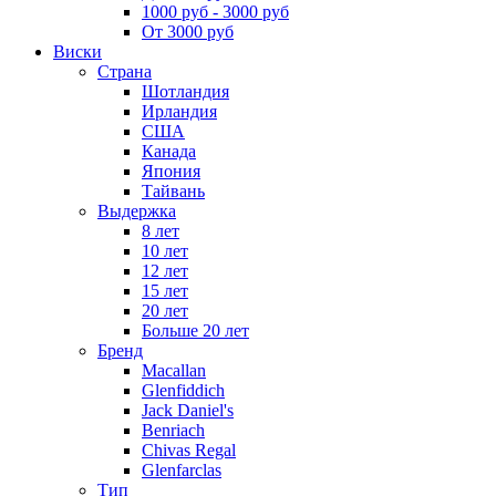
1000 руб - 3000 руб
От 3000 руб
Виски
Страна
Шотландия
Ирландия
США
Канада
Япония
Тайвань
Выдержка
8 лет
10 лет
12 лет
15 лет
20 лет
Больше 20 лет
Бренд
Macallan
Glenfiddich
Jack Daniel's
Benriach
Chivas Regal
Glenfarclas
Тип