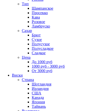
Тип
Шампанское
Просекко
Кава
Розовое
Ламбруско
Сахар
Брют
Сухое
Полусухое
Полусладкое
Сладкое
Цена
До 1000 руб
1000 руб - 3000 руб
От 3000 руб
Виски
Страна
Шотландия
Ирландия
США
Канада
Япония
Тайвань
Выдержка