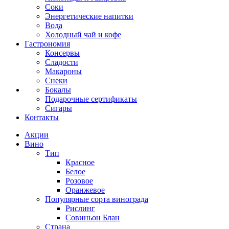
Соки
Энергетические напитки
Вода
Холодный чай и кофе
Гастрономия
Консервы
Сладости
Макароны
Снеки
Бокалы
Подарочные сертификаты
Сигары
Контакты
Акции
Вино
Тип
Красное
Белое
Розовое
Оранжевое
Популярные сорта винограда
Рислинг
Совиньон Блан
Страна