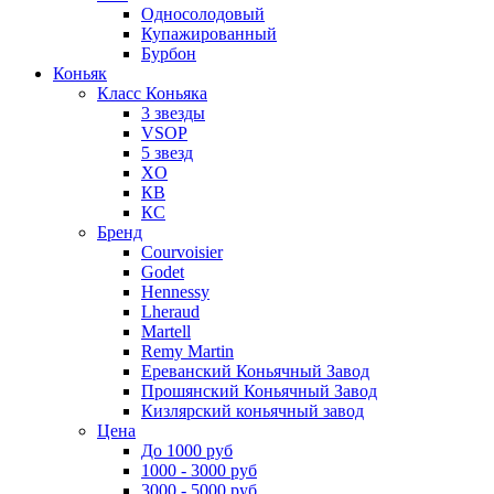
Односолодовый
Купажированный
Бурбон
Коньяк
Класс Коньяка
3 звезды
VSOP
5 звезд
XO
КВ
КС
Бренд
Courvoisier
Godet
Hennessy
Lheraud
Martell
Remy Martin
Ереванский Коньячный Завод
Прошянский Коньячный Завод
Кизлярский коньячный завод
Цена
До 1000 руб
1000 - 3000 руб
3000 - 5000 руб