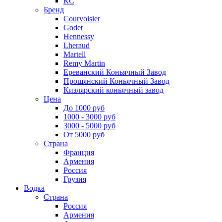
КС
Бренд
Courvoisier
Godet
Hennessy
Lheraud
Martell
Remy Martin
Ереванский Коньячный Завод
Прошянский Коньячный Завод
Кизлярский коньячный завод
Цена
До 1000 руб
1000 - 3000 руб
3000 - 5000 руб
От 5000 руб
Страна
Франция
Армения
Россия
Грузия
Водка
Страна
Россия
Армения