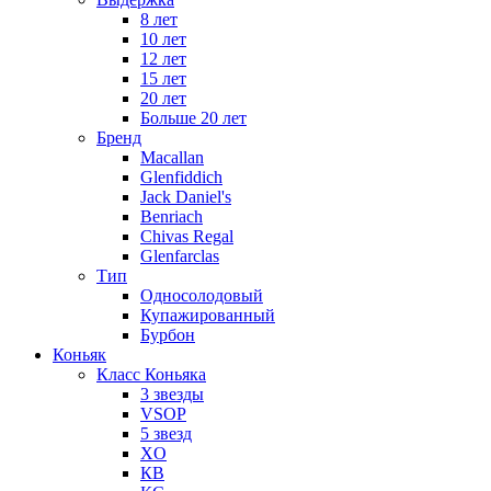
8 лет
10 лет
12 лет
15 лет
20 лет
Больше 20 лет
Бренд
Macallan
Glenfiddich
Jack Daniel's
Benriach
Chivas Regal
Glenfarclas
Тип
Односолодовый
Купажированный
Бурбон
Коньяк
Класс Коньяка
3 звезды
VSOP
5 звезд
XO
КВ