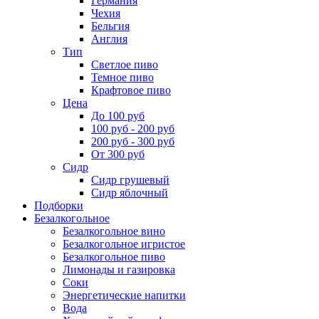
Германия
Чехия
Бельгия
Англия
Тип
Светлое пиво
Темное пиво
Крафтовое пиво
Цена
До 100 руб
100 руб - 200 руб
200 руб - 300 руб
От 300 руб
Сидр
Сидр грушевый
Сидр яблочный
Подборки
Безалкогольное
Безалкогольное вино
Безалкогольное игристое
Безалкогольное пиво
Лимонады и газировка
Соки
Энергетические напитки
Вода