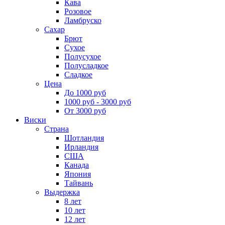
Кава
Розовое
Ламбруско
Сахар
Брют
Сухое
Полусухое
Полусладкое
Сладкое
Цена
До 1000 руб
1000 руб - 3000 руб
От 3000 руб
Виски
Страна
Шотландия
Ирландия
США
Канада
Япония
Тайвань
Выдержка
8 лет
10 лет
12 лет