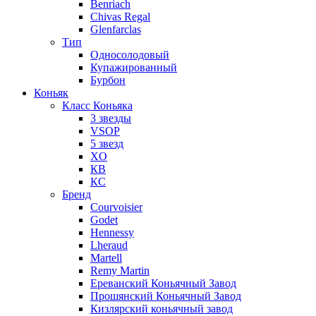
Benriach
Chivas Regal
Glenfarclas
Тип
Односолодовый
Купажированный
Бурбон
Коньяк
Класс Коньяка
3 звезды
VSOP
5 звезд
XO
КВ
КС
Бренд
Courvoisier
Godet
Hennessy
Lheraud
Martell
Remy Martin
Ереванский Коньячный Завод
Прошянский Коньячный Завод
Кизлярский коньячный завод