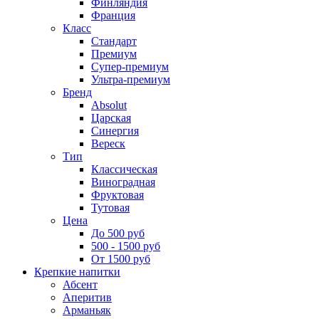
Финляндия
Франция
Класс
Стандарт
Премиум
Супер-премиум
Ультра-премиум
Бренд
Absolut
Царская
Синергия
Вереск
Тип
Классическая
Виноградная
Фруктовая
Тутовая
Цена
До 500 руб
500 - 1500 руб
От 1500 руб
Крепкие напитки
Абсент
Аперитив
Арманьяк