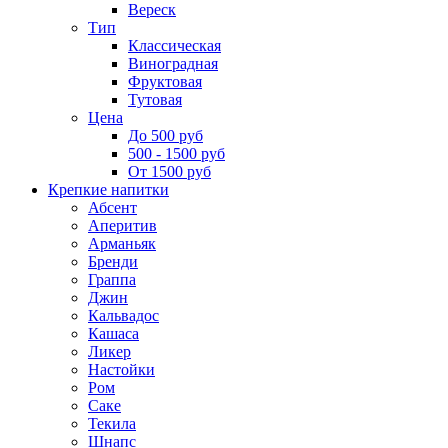
Вереск
Тип
Классическая
Виноградная
Фруктовая
Тутовая
Цена
До 500 руб
500 - 1500 руб
От 1500 руб
Крепкие напитки
Абсент
Аперитив
Арманьяк
Бренди
Граппа
Джин
Кальвадос
Кашаса
Ликер
Настойки
Ром
Саке
Текила
Шнапс