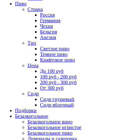
Пиво
Страна
Россия
Германия
Чехия
Бельгия
Англия
Тип
Светлое пиво
Темное пиво
Крафтовое пиво
Цена
До 100 руб
100 руб - 200 руб
200 руб - 300 руб
От 300 руб
Сидр
Сидр грушевый
Сидр яблочный
Подборки
Безалкогольное
Безалкогольное вино
Безалкогольное игристое
Безалкогольное пиво
Лимонады и газировка