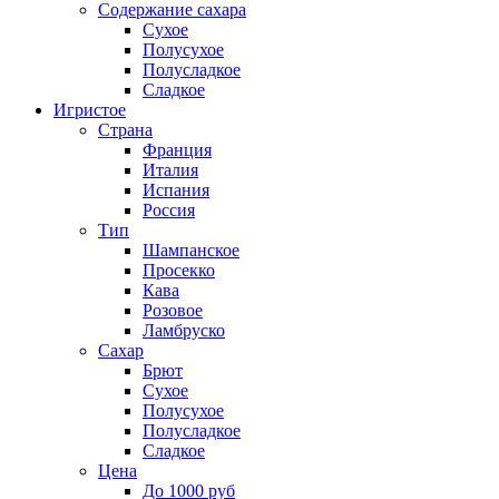
Содержание сахара
Сухое
Полусухое
Полусладкое
Сладкое
Игристое
Страна
Франция
Италия
Испания
Россия
Тип
Шампанское
Просекко
Кава
Розовое
Ламбруско
Сахар
Брют
Сухое
Полусухое
Полусладкое
Сладкое
Цена
До 1000 руб