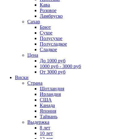
Кава
Розовое
Ламбруско
Сахар
Брют
Сухое
Полусухое
Полусладкое
Сладкое
Цена
До 1000 руб
1000 руб - 3000 руб
От 3000 руб
Виски
Страна
Шотландия
Ирландия
США
Канада
Япония
Тайвань
Выдержка
8 лет
10 лет
12 лет