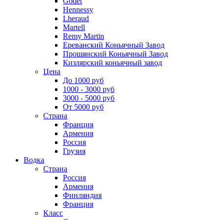
Godet
Hennessy
Lheraud
Martell
Remy Martin
Ереванский Коньячный Завод
Прошянский Коньячный Завод
Кизлярский коньячный завод
Цена
До 1000 руб
1000 - 3000 руб
3000 - 5000 руб
От 5000 руб
Страна
Франция
Армения
Россия
Грузия
Водка
Страна
Россия
Армения
Финляндия
Франция
Класс