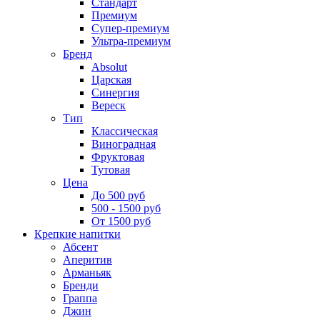
Стандарт
Премиум
Супер-премиум
Ультра-премиум
Бренд
Absolut
Царская
Синергия
Вереск
Тип
Классическая
Виноградная
Фруктовая
Тутовая
Цена
До 500 руб
500 - 1500 руб
От 1500 руб
Крепкие напитки
Абсент
Аперитив
Арманьяк
Бренди
Граппа
Джин