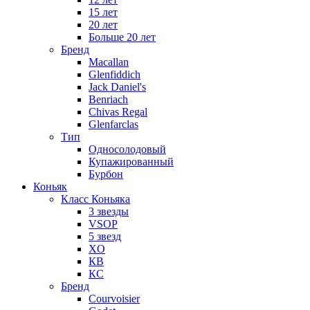
15 лет
20 лет
Больше 20 лет
Бренд
Macallan
Glenfiddich
Jack Daniel's
Benriach
Chivas Regal
Glenfarclas
Тип
Односолодовый
Купажированный
Бурбон
Коньяк
Класс Коньяка
3 звезды
VSOP
5 звезд
XO
КВ
КС
Бренд
Courvoisier